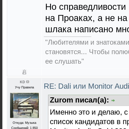
Но справедливости 
на Проаках, а не на
шлака написано мног
"Любителями и знатоками
становятся... Чтобы полю
ее слушать"
KD
RE: Dali или Monitor Aud
Учу Правила
Zurom писал(а):
Именно это и делаю, с
список кандидатов в п
Откуда: Музыка
Сообщений: 1 850