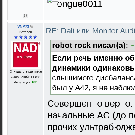
VNV73
RE: Dali или Monitor Aud
Ветеран
robot rock писал(а):
Если речь именно об
динамики одинаковы
Откуда: откуда и все
слышимого дисбаланса
Сообщений: 14 088
Репутация:
630
был у А42, я не наблю
Совершенно верно. 
начальные АС (до п
прочих ультрабюдж