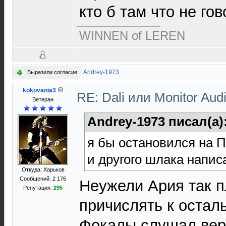
кто б там что не гов
WINNEN of LEREN
Andrey-1973
Выразили согласие:
kokovania3
RE: Dali или Monitor Aud
Ветеран
Andrey-1973 писал(а)
я бы остановился на П
и другого шлака написа
Откуда: Харьков
Сообщений: 2 176
Неужели Ария так п
Репутация:
295
причислять к остал
Фокалы слушал вер