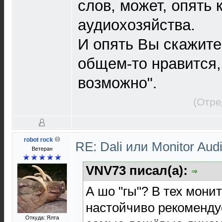
слов, может, опять
аудиохозяйства.
И опять Вы скажите
общем-то нравится,
возможно".
(Отре
robot rock
RE: Dali или Monitor Aud
Ветеран
VNV73 писал(а):
А шо "гы"? В тех мони
настойчиво рекоменду
Откуда: Ялта