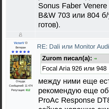
Sonus Faber Venere 
B&W 703 или 804 б/
готов).
VictorV
RE: Dali или Monitor Aud
Ветеран
Zurom писал(а):
Focal Aria 926 или 948
между ними еще ест
Откуда:
Сообщений: 11 474
рекомендую еще об
Репутация:
612
ProAc Response DT8