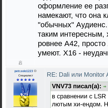
оформление ее раз
намекают, что она 
"обычных" Аудиенс.
таким интересным, 
ровнее А42, просто 
умеют. Х16 - неудач
petr.solo1223
RE: Dali или Monitor
Специалист
VNV73 писал(а):
в сравнении с LSR 
лютым хи-ендом. Но