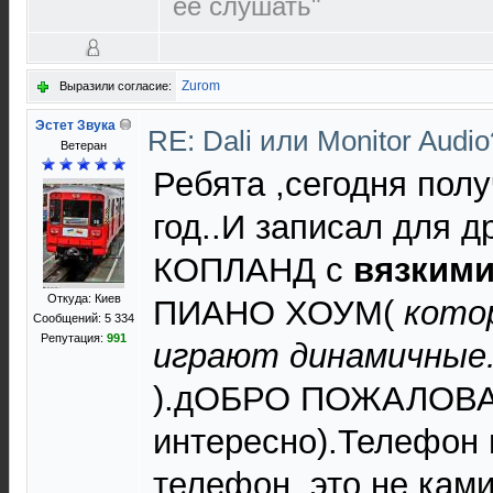
ее слушать"
Zurom
Выразили согласие:
Эстет Звука
RE: Dali или Monitor Audi
Ветеран
Ребята ,сегодня пол
год..И записал для д
КОПЛАНД с
вязким
Откуда: Киев
ПИАНО ХОУМ(
кото
Сообщений: 5 334
Репутация:
991
играют динамичные
).дОБРО ПОЖАЛОВАТ
интересно).Телефон 
телефон..это не ками