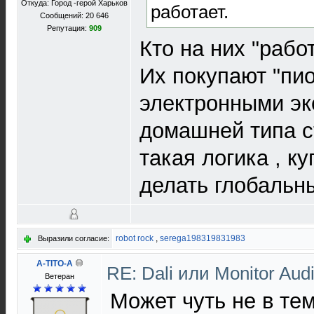
Откуда: Город -герой Харьков
работает.
Сообщений: 20 646
Репутация:
909
Кто на них "рабо
Их покупают "пио
электронными эк
домашней типа с
такая логика , к
делать глобальн
robot rock
,
serega198319831983
Выразили согласие:
A-TITO-A
RE: Dali или Monitor Aud
Ветеран
Может чуть не в тем