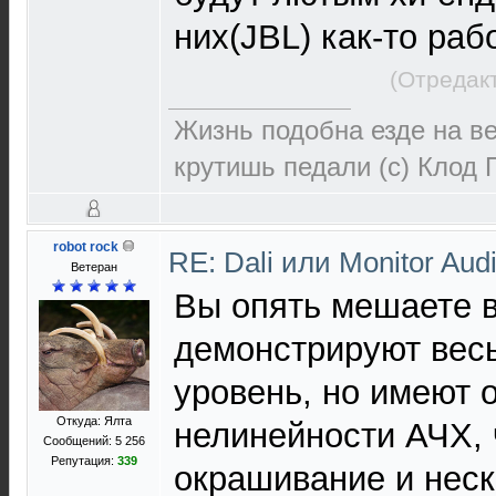
них(JBL) как-то раб
(Отредак
Жизнь подобна езде на в
крутишь педали (с) Клод 
robot rock
RE: Dali или Monitor Aud
Ветеран
Вы опять мешаете в
демонстрируют вес
уровень, но имеют 
Откуда: Ялта
нелинейности АЧХ, 
Сообщений: 5 256
Репутация:
339
окрашивание и нес