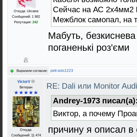
Сейчас на АС 2х4мм
Откуда: Ukraine
Сообщений: 1 982
Межблок самопал, на 
Репутация:
242
Мабуть, безкиснева 
поганенькі роз'єми
petr.solo1223
Выразили согласие:
VictorV
RE: Dali или Monitor Aud
Ветеран
Andrey-1973 писал(а)
Виктор, а почему Проак
причину я описал 
Откуда:
Сообщений: 11 474