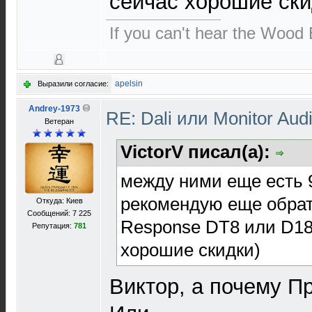
сейчас хорошие ски
If you can't hear the Wood E
apelsin
Выразили согласие:
Andrey-1973
RE: Dali или Monitor Aud
Ветеран
VictorV писал(а):
между ними еще есть 
рекомендую еще обрат
Откуда: Киев
Сообщений: 7 225
Response DT8 или D18 
Репутация:
781
хорошие скидки)
Виктор, а почему П