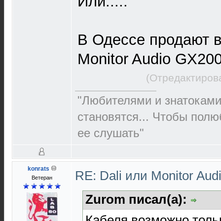
Или.....
В Одессе продают 
Monitor Audio GX20
(Отредактиров
"Любителями и знатоками
становятся... Чтобы полю
ее слушать"
konrats
RE: Dali или Monitor Aud
Ветеран
Zurom писал(а):
Кабеля возможно толь