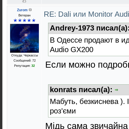
Zurom
RE: Dali или Monitor Aud
Ветеран
Andrey-1973 писал(а)
В Одессе продают в и
Audio GX200
Откуда: Черкассы
Сообщений: 72
Если можно подроб
Репутация:
32
konrats писал(а):
Мабуть, безкиснева ). 
роз'єми
Мідь сама звичайна