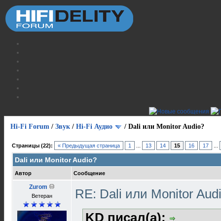
Hi-Fi Forum
/
Звук
/
Hi-Fi Аудио
/
Dali или Monitor Audio?
Страницы (22):
« Предыдущая страница
1
...
13
14
15
16
17
...
Dali или Monitor Audio?
Автор
Сообщение
Zurom
RE: Dali или Monitor Aud
Ветеран
KD писал(а):