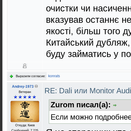
очистки чи насиченн
вказував останнє не
якості, більш того 
Китайський дубляж,
буду займатись у по
konrats
Выразили согласие:
Andrey-1973
RE: Dali или Monitor Aud
Ветеран
Zurom писал(а):
Если можно подробнее
Откуда: Киев
Сообщений: 7 225