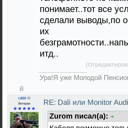
понимает..тот все ус
сделали выводы,по 
их
безграмотности..нап
итд..
(Отредактиров
Ура!Я уже Молодой Пенсион
t.800
RE: Dali или Monitor Aud
Ветеран
Zurom писал(а):
Кабеля возможно толь