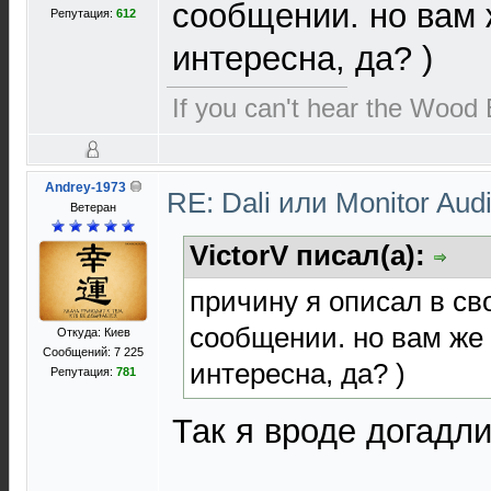
сообщении. но вам 
Репутация:
612
интересна, да? )
If you can't hear the Wood E
Andrey-1973
RE: Dali или Monitor Aud
Ветеран
VictorV писал(а):
причину я описал в с
сообщении. но вам же 
Откуда: Киев
Сообщений: 7 225
интересна, да? )
Репутация:
781
Так я вроде догадли