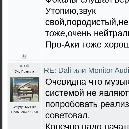
Утопию,звук
свой,породистый,н
тоже,очень нейтра
Про-Аки тоже хорош
KD
RE: Dali или Monitor Aud
Учу Правила
Очевидна что музы
системой не являют
попробовать реализ
Откуда: Музыка
Сообщений: 1 850
советовал.
Конечно надо начат