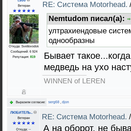
t.800
RE: Cистема Motorhead.
Ветеран
Nemtudom писал(а):
ултрахиендовые систем
однообразны
Откуда: Svetlovodsk
Сообщений: 6 924
Бывает такое...когд
Репутация:
819
медведь на ухо наст
WINNEN of LEREN
serg68
,
djon
Выразили согласие:
ЛЮБИТЕЛЬ..
RE: Cистема Motorhead.
Ветеран
А на оборот, не быв
Откуда: --