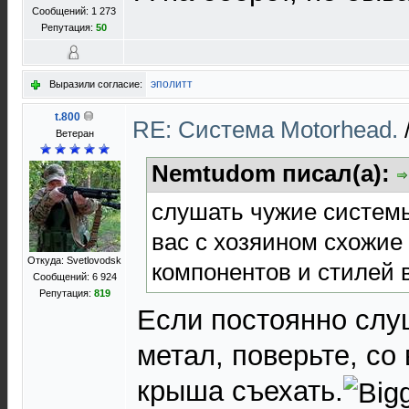
Сообщений: 1 273
Репутация:
50
эполитт
Выразили согласие:
t.800
RE: Cистема Motorhead.
Ветеран
Nemtudom писал(а):
слушать чужие системы
вас с хозяином схожие
Откуда: Svetlovodsk
компонентов и стилей 
Сообщений: 6 924
Репутация:
819
Если постоянно слуш
метал, поверьте, со
крыша съехать.