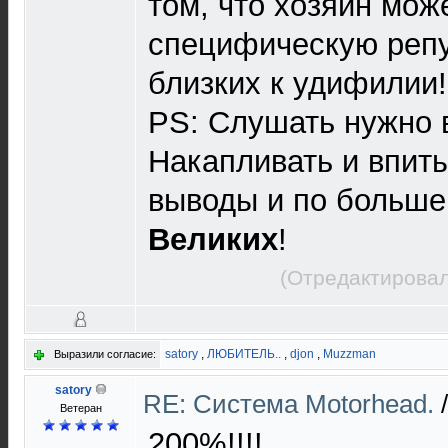
том, что хозяин мож
специфическую репу
близких к удифилии!
PS: Слушать нужно в
Накапливать и впиты
выводы и по больше
Великих
!
(Отредактировал
satory
,
ЛЮБИТЕЛЬ..
,
djon
,
Muzzman
Выразили согласие:
satory
RE: Cистема Motorhead.
Ветеран
200%!!!!