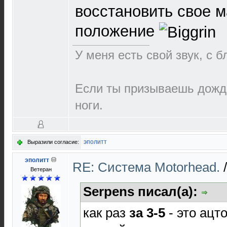
восстановить свое 
положение
У меня есть свой звук, с 
Если ты призываешь дождь
ноги.
эполитт
Выразили согласие:
эполитт
RE: Cистема Motorhead.
Ветеран
Serpens писал(а):
как раз
за 3-5
- это ацт