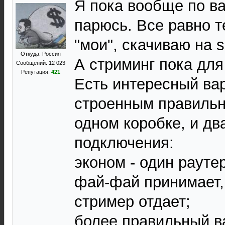
Я пока вообще по в
парюсь. Все равно т
"мои", скачиваю на 
Откуда: Россия
А стриминг пока для
Сообщений: 12 023
Репутация:
421
Есть интересный вар
строенным правильн
одном коробке, и дв
подключения:
эконом - один рауте
фай-фай принимает,
стример отдает;
более правильный ва