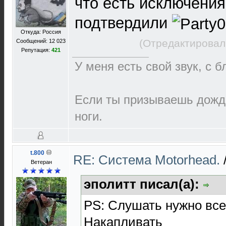
что есть исключения
подтвердили
Откуда: Россия
(Отредактировал
Сообщений: 12 023
Репутация:
421
У меня есть свой звук, с 
Если ты призываешь дождь
ноги.
t.800
RE: Cистема Motorhead.
Ветеран
эполитт писал(а):
PS: Слушать нужно все,
Накапливать