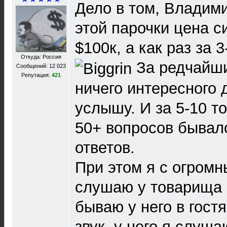
Дело в том, Владими
этой парочки цена с
$100к, а как раз за 3
Откуда: Россия
За редчайши
Сообщений: 12 023
Репутация:
421
ничего интересного д
услышу. И за 5-10 т
50+ вопросов бывал
ответов.
При этом я с огром
слушаю у товарища с
бываю у него в гост
звук, у него я слуша