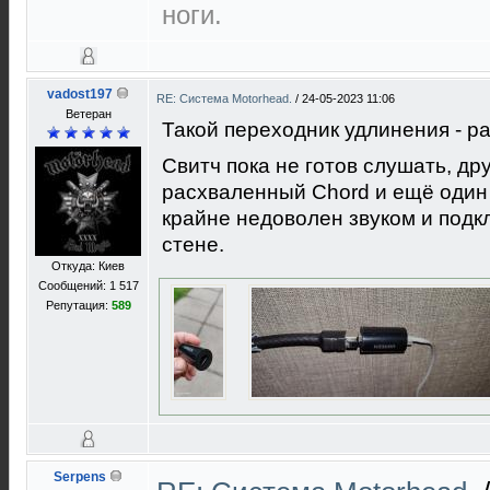
ноги.
vadost197
RE: Cистема Motorhead.
/
24-05-2023 11:06
Ветеран
Такой переходник удлинения - р
Свитч пока не готов слушать, др
расхваленный Chord и ещё один 
крайне недоволен звуком и подк
стене.
Откуда: Киев
Сообщений: 1 517
Репутация:
589
Serpens