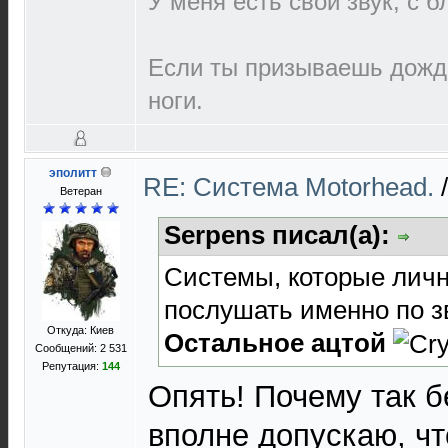
У меня есть свой звук, с 
Если ты призываешь дождь
ноги.
эполитт
RE: Cистема Motorhead.
Ветеран
Serpens писал(а):
Системы, которые личн
послушать именно по зв
Откуда: Киев
Остальное ацтой
Сообщений: 2 531
Репутация:
144
Опять! Почему так 
вполне допускаю, ч