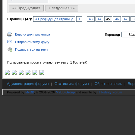
«« Предыдущая
Следующая »»
Страницы (47):
« Предыдущая страница
1
...
43
44
45
46
47
С
Версия для просмотра
Переход:
Отправить тему другу
Подписаться на тему
Пользователи просматривают эту тему: 1 Гость(ей)
Администрация форума
Статистика форума
Обратная связь
Вер
|
|
|
Powered by
MyBB
, © 2001-2026
MyBB Group
and rewrite by
Hi Fidelity Forum