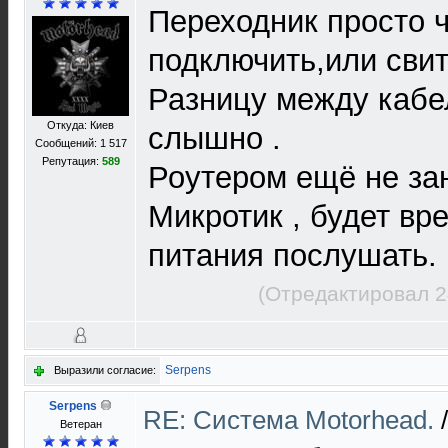
Переходник просто 
подключить,или свит
Разницу между кабе
Откуда: Киев
слышно .
Сообщений: 1 517
Репутация:
589
Роутером ещё не за
Микротик , будет вр
питания послушать.
(Отредактировал 2
Serpens
Выразили согласие:
Serpens
RE: Cистема Motorhead.
Ветеран