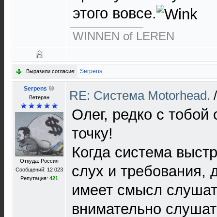
этого вовсе.
WINNEN of LEREN
Serpens
Выразили согласие:
Serpens
RE: Cистема Motorhead.
Ветеран
Олег, редко с тобой 
точку!
Когда система выстр
Откуда: Россия
слух и требования, 
Сообщений: 12 023
Репутация:
421
имеет смысл слушат
внимательно слушать