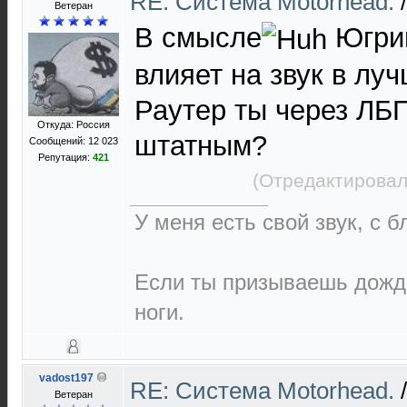
RE: Cистема Motorhead.
Ветеран
В смысле
Югрин
влияет на звук в лу
Раутер ты через ЛБ
Откуда: Россия
штатным?
Сообщений: 12 023
Репутация:
421
(Отредактировал
У меня есть свой звук, с 
Если ты призываешь дождь
ноги.
vadost197
RE: Cистема Motorhead.
Ветеран