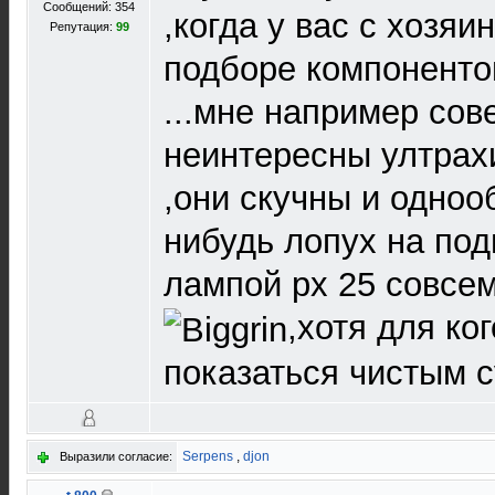
Сообщений: 354
,когда у вас с хозяи
Репутация:
99
подборе компоненто
...мне например со
неинтересны ултра
,они скучны и одноо
нибудь лопух на под
лампой рх 25 совсем
,хотя для ко
показаться чистым 
Serpens
,
djon
Выразили согласие: