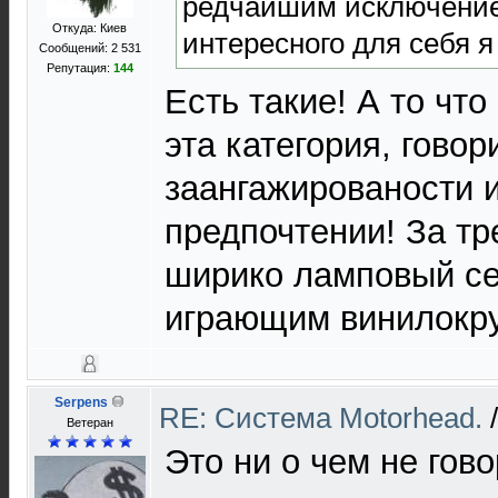
редчайшим исключение
Откуда: Киев
интересного для себя я
Сообщений: 2 531
Репутация:
144
Есть такие! А то что
эта категория, гово
заангажированости 
предпочтении! За т
ширико ламповый се
играющим винилокр
Serpens
RE: Cистема Motorhead.
Ветеран
Это ни о чем не гово