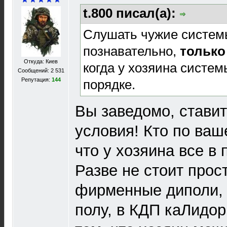
t.800 писал(а):
Слушать чужие системы
познавательно,
только
Откуда: Киев
когда у хозяина систем
Сообщений: 2 531
Репутация:
144
порядке.
Вы заведомо, стави
условия! Кто по ваш
что у хозяина все в
Разве не стоит прос
фирменные диполи,
полу, в КДП каЛидор