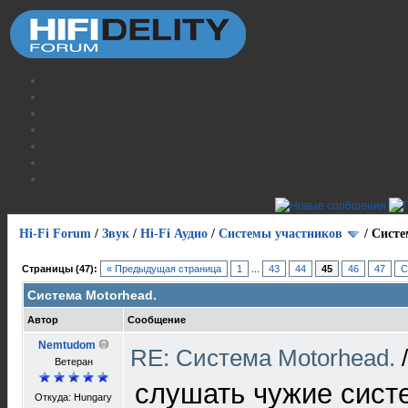
Hi-Fi Forum
/
Звук
/
Hi-Fi Аудио
/
Системы участников
/
Cисте
Страницы (47):
« Предыдущая страница
1
...
43
44
45
46
47
С
Cистема Motorhead.
Автор
Сообщение
Nemtudom
RE: Cистема Motorhead.
Ветеран
слушать чужие сист
Откуда: Hungary