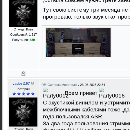
,остыла совсем нужно греть зан
Тут свою систему три месяца не
прогреваю, только звук стал прор
Откуда: Киев
Сообщений: 1 517
Репутация:
589
vadost197
RE: Cистема Motorhead.
/
23-05-2023 22:34
Ветеран
Всем привет
С акустикой,винилом и устримит
межблочными кабелями тоже ,да
года пользовался ASR.
За два года пользования стримм
Откуда: Киев