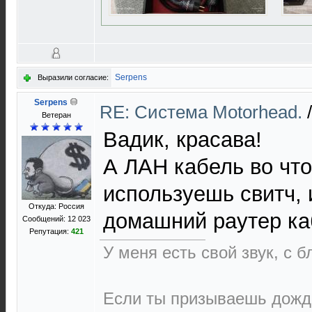
Serpens
Выразили согласие:
Serpens
RE: Cистема Motorhead.
Ветеран
Вадик, красава!
А ЛАН кабель во чт
используешь свитч,
Откуда: Россия
домашний раутер ка
Сообщений: 12 023
Репутация:
421
У меня есть свой звук, с 
Если ты призываешь дождь