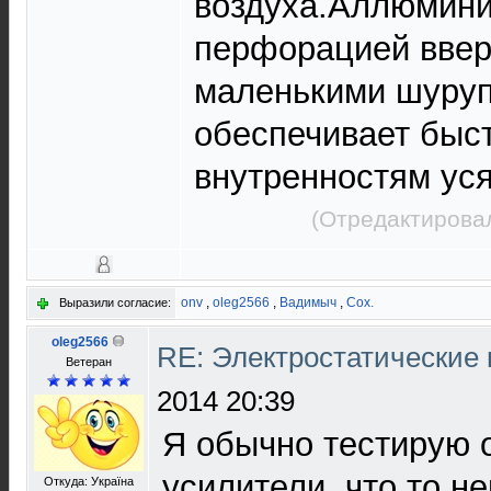
воздуха.Аллюмини
перфорацией ввер
маленькими шуруп
обеспечивает быст
внутренностям уся
(Отредактировал
onv
,
oleg2566
,
Вадимыч
,
Cox.
Выразили согласие:
oleg2566
RE: Электростатические
Ветеран
2014 20:39
Я обычно тестирую 
усилители, что то н
Откуда: Україна