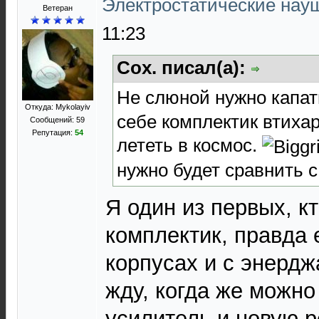
Электростатические нау
Ветеран
11:23
Cox. писал(а):
Не слюной нужно капа
Откуда: Mykolayiv
себе комплектик втихар
Сообщений: 59
Репутация:
54
лететь в космос.
нужно будет сравнить с
Я один из первых, к
комплектик, правда 
корпусах и с энердж
жду, когда же можно
усилитель и новую 