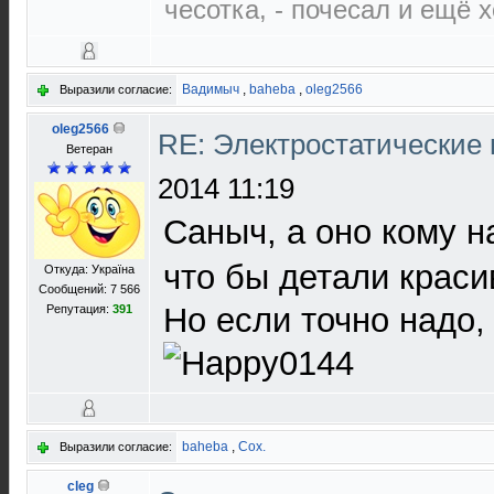
чесотка, - почесал и ещё 
Вадимыч
,
baheba
,
oleg2566
Выразили согласие:
oleg2566
RE: Электростатические
Ветеран
2014 11:19
Саныч, а оно кому н
что бы детали краси
Откуда: Україна
Сообщений: 7 566
Но если точно надо,
Репутация:
391
baheba
,
Cox.
Выразили согласие:
cleg