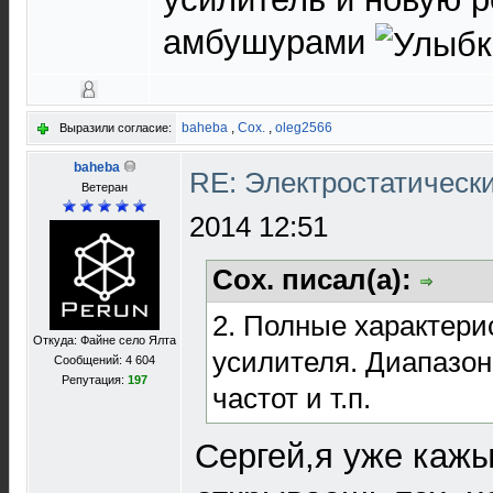
амбушурами
baheba
,
Cox.
,
oleg2566
Выразили согласие:
baheba
RE: Электростатическ
Ветеран
2014 12:51
Cox. писал(а):
2. Полные характери
Откуда: Файне село Ялта
усилителя. Диапазо
Сообщений: 4 604
Репутация:
197
частот и т.п.
Сергей,я уже кажы