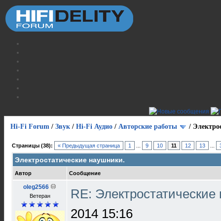
Hi-Fi Forum
/
Звук
/
Hi-Fi Аудио
/
Авторские работы
/
Электро
Страницы (38):
« Предыдущая страница
1
...
9
10
11
12
13
...
Электростатические наушники.
Автор
Сообщение
oleg2566
RE: Электростатические
Ветеран
2014 15:16