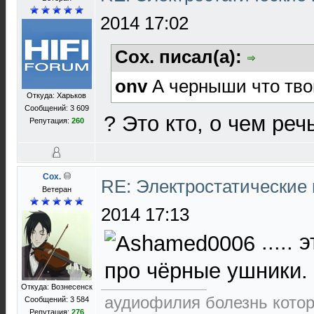
2014 17:02
Cox. писал(а):
onv
А черныши что тв
Откуда: Харьков
Сообщений: 3 609
? Это кто, о чем реч
Репутация:
260
Cox.
RE: Электростатические
Ветеран
2014 17:13
.....
про чёрные ушники.
Откуда: Вознесенск
аудиофилия болезнь которо
Сообщений: 3 584
Репутация:
276