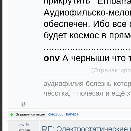
прикрутить
Аудиофильско-мело
обеспечен. Ибо все
будет космос в прям
.................................
onv
А черныши что 
(Отредактиро
аудиофилия болезнь которо
чесотка, - почесал и ещё 
oleg2566
,
baheba
Выразили согласие:
onv
RE: Электростатические
Ветеран