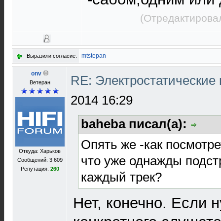
(Отредактировал
mtstepan
Выразили согласие:
onv
RE: Электростатические
Ветеран
2014 16:29
baheba писал(а):
Опять же -как посмотре
Откуда: Харьков
что уже однажды подстр
Сообщений: 3 609
Репутация:
260
каждый трек?
Нет, конечно. Если 