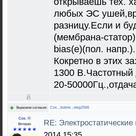
открываешь тех. х
любых ЭС ушей,в
разницу.Если и буд
(мембрана-статор)и
bias(е)(пол. напр.).
Кокретно в этих за
1300 В.Частотный
20-50000Гц.,отдач
Cox.
,
bobrw
,
oleg2566
Выразили согласие:
Cox.
RE: Электростатические
Ветеран
2014 15:35