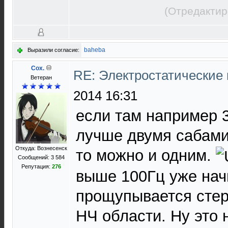
(Отредактир
baheba
Выразили согласие:
Cox.
RE: Электростатические
Ветеран
2014 16:31
если там например 3
лучше двумя сабами
Откуда: Вознесенск
то можно и одним.
Сообщений: 3 584
Репутация:
276
выше 100Гц уже нач
прощупывается сте
НЧ области. Ну это 