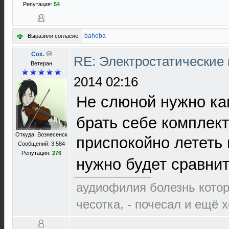
Репутация:
54
baheba
Выразили согласие:
Cox.
RE: Электростатические
Ветеран
2014 02:16
Не слюной нужно к
брать себе комплект
Откуда: Вознесенск
приспокойно лететь 
Сообщений: 3 584
Репутация:
276
нужно будет сравнит
аудиофилия болезнь которо
чесотка, - почесал и ещё 