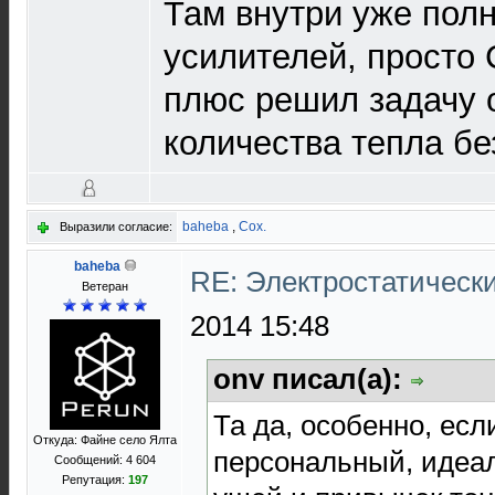
Там внутри уже пол
усилителей, просто
плюс решил задачу 
количества тепла бе
baheba
,
Cox.
Выразили согласие:
baheba
RE: Электростатическ
Ветеран
2014 15:48
onv писал(а):
Та да, особенно, есл
Откуда: Файне село Ялта
персональный, идеа
Сообщений: 4 604
Репутация:
197