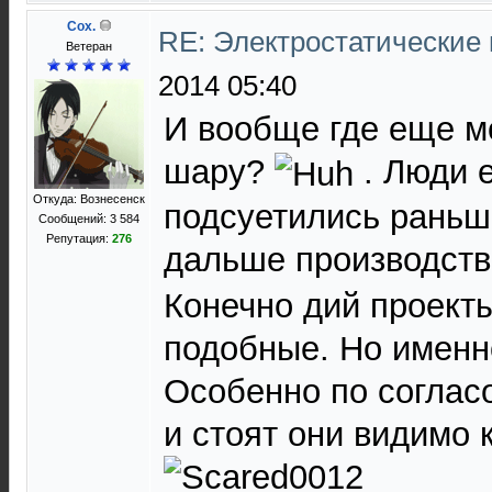
Cox.
RE: Электростатические
Ветеран
2014 05:40
И вообще где еще м
шару?
. Люди 
Откуда: Вознесенск
подсуетились раньш
Сообщений: 3 584
Репутация:
276
дальше производст
Конечно дий проект
подобные. Но именно
Особенно по соглас
и стоят они видимо 