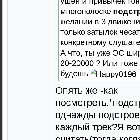
ушей и привычек то
многополоске
подст
желании в 3 движени
только затылок чесат
конкретному слушат
А что, ты уже ЭС ши
20-20000 ? Или тоже
будешь
Опять же -как
посмотреть,"подст
однажды подстроен
каждый трек?Я во
считать(тогда ког