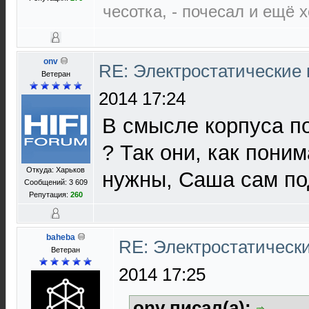
чесотка, - почесал и ещё 
onv
RE: Электростатические
Ветеран
2014 17:24
В смысле корпуса п
? Так они, как пони
Откуда: Харьков
нужны, Саша сам по
Сообщений: 3 609
Репутация:
260
baheba
RE: Электростатическ
Ветеран
2014 17:25
onv писал(а):