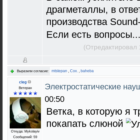
драгметаллы, в отве
производства Sound
Если есть вопросы..
(Отредактировал 
mtstepan
,
Cox.
,
baheba
Выразили согласие:
cleg
Электростатические нау
Ветеран
00:50
Ветка, в которую я 
покапать слюной
Откуда: Mykolayiv
Сообщений: 59