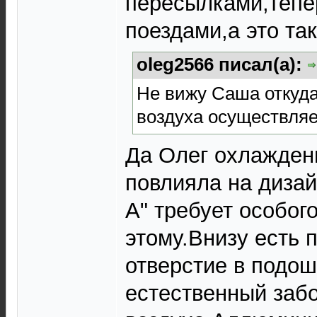
пересылками,тепе
поездами,а это та
oleg2566 писал(а):
Не вижу Саша откуда
воздуха осуществля
Да Олег охлаждени
повлияла на дизай
А" требует особог
этому.Внизу есть 
отверстие в подош
естественный забо