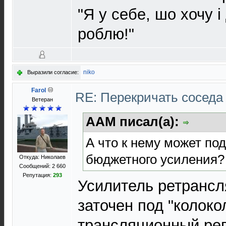
"Я у себе, шо хочу і 
роблю!"
niko
Выразили согласие:
Farol
RE: Перекричать соседа
Ветеран
AAM писал(а):
А что к нему может по
бюджетного усиления?
Откуда: Николаев
Сообщений: 2 660
Репутация:
293
Усилитель ретранс
заточен под "колокол"
трансляционный реп