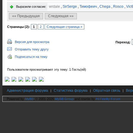
wrdale
,
SirSerge
,
Тимофеич
,
Chega
,
Rosco
,
Vic
Выразили согласие:
«« Предыдущая
Следующая »»
Страницы (2):
1
2
Следующая страница »
Версия для просмотра
Переход:
Отправить тему другу
Подписаться на тему
Пользователи просматривают эту тему: 1 Гость(ей)
Администрация форума
Статистика форума
Обратная связь
Вер
|
|
|
Powered by
MyBB
, © 2001-2026
MyBB Group
and rewrite by
Hi Fidelity Forum