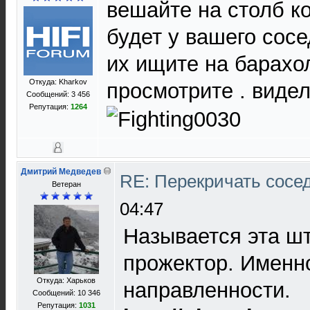
вешайте на столб ко
будет у вашего сосе
их ищите на барахо
Откуда: Kharkov
просмотрите . виде
Сообщений: 3 456
Репутация:
1264
Дмитрий Медведев
RE: Перекричать сосе
Ветеран
04:47
Называется эта шт
прожектор. Именн
Откуда: Харьков
направленности.
Сообщений: 10 346
Репутация:
1031