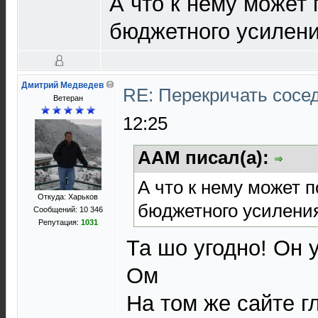
А что к нему может 
бюджетного усилен
Дмитрий Медведев
RE: Перекричать сосе
Ветеран
12:25
AAM писал(а):
А что к нему может п
Откуда: Харьков
бюджетного усилени
Сообщений: 10 346
Репутация:
1031
Та шо угодно! Он 
Ом
На том же сайте 