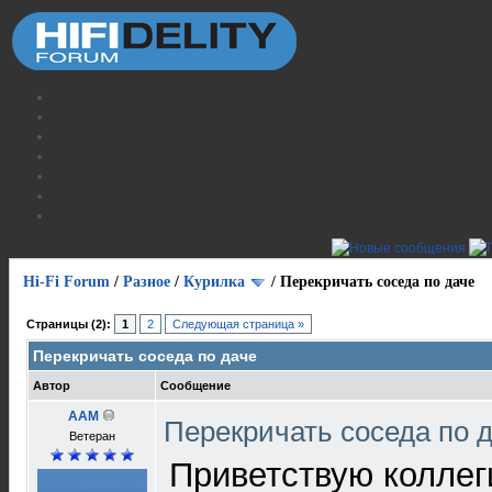
Hi-Fi Forum
/
Разное
/
Курилка
/
Перекричать соседа по даче
Страницы (2):
1
2
Следующая страница »
Перекричать соседа по даче
Автор
Сообщение
AAM
Перекричать соседа по 
Ветеран
Приветствую коллег