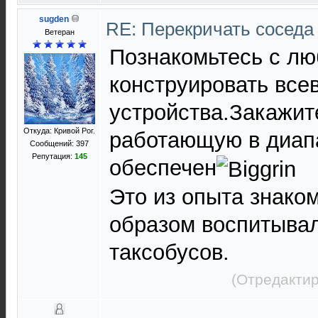
sugden
RE: Перекричать соседа
Ветеран
Познакомьтесь с л
конструировать все
устройства.Закажит
Откуда: Кривой Рог.
работающую в диап
Сообщений: 397
Репутация:
145
обеспечен
Это из опыта знако
образом воспитыва
таксобусов.
(Отредактир