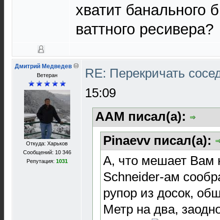
хватит банального б
ваттного ресивера?
Дмитрий Медведев
RE: Перекричать сосе
Ветеран
15:09
AAM писал(а):
Pinaevv писал(а):
Откуда: Харьков
Сообщений: 10 346
А, что мешает Вам
Репутация:
1031
Schneider-ам сооб
рупор из досок, о
Метр на два, заодн