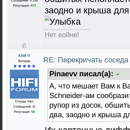
Сообщений: 4 336
Репутация:
473
заодно и крыша для
Нет войне!
AAM
RE: Перекричать соседа
Ветеран
Pinaevv писал(а):
А, что мешает Вам к 
Schneider-ам сообраз
Откуда: Kiev
рупор из досок, обшит
Сообщений: 11
Репутация:
50
два, заодно и крыша 