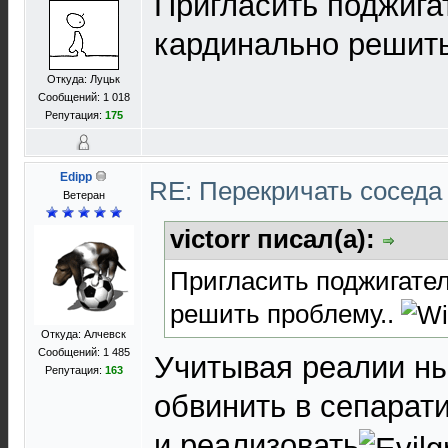
Пригласить поджига
кардинально решить
Откуда: Луцьк
Сообщений: 1 018
Репутация:
175
Edipp
RE: Перекричать соседа
Ветеран
victorr писал(а):
Пригласить поджигате
решить проблему..
Откуда: Алчевск
Сообщений: 1 485
Учитывая реалии н
Репутация:
163
обвинить в сепарат
и реализовать