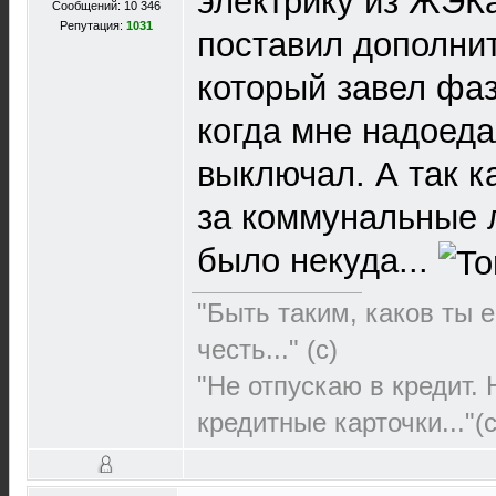
электрику из ЖЭКа
Сообщений: 10 346
Репутация:
1031
поставил дополнит
который завел фаз
когда мне надоеда
выключал. А так к
за коммунальные л
было некуда...
"Быть таким, каков ты е
честь..." (c)
"Не отпускаю в кредит.
кредитные карточки..."(с