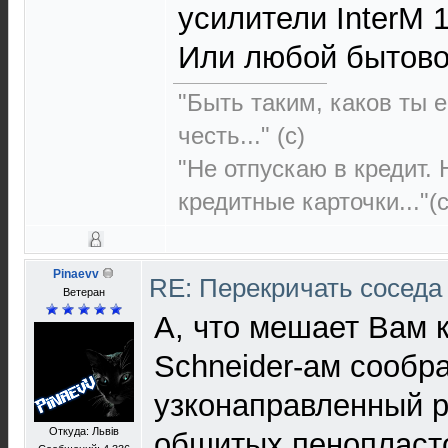
усилители InterM 
Или любой бытов
"Быть таким, каков ты е
честь..." (c)
"Не отпускаю в кредит.
кредитные карточки..."(с
Pinaevv
RE: Перекричать соседа
Ветеран
А, что мешает Вам
Schneider-ам сообр
узконаправленный р
Откуда: Львів
обшитых пенопласто