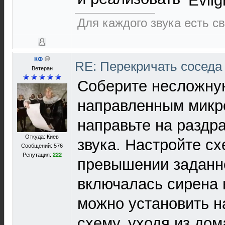
Для каждого звука есть св
КФ
RE: Перекричать соседа
Ветеран
Соберите несложну
направленным мик
направьте на раздр
Откуда: Киев
звука. Настройте сх
Сообщений: 576
Репутация:
222
превышении заданно
включалась сирена 
можно установить н
схему, уходя из дом