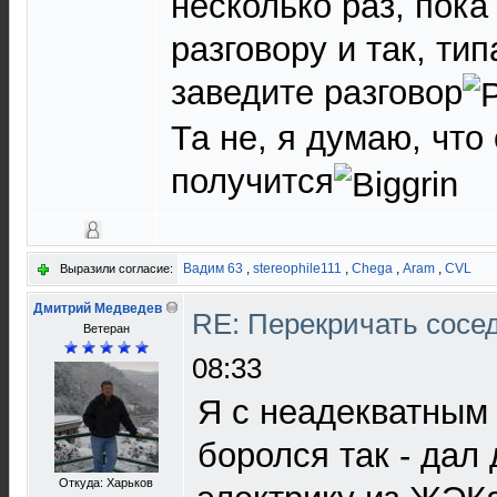
несколько раз, пока 
разговору и так, ти
заведите разговор
Та не, я думаю, что
получится
Вадим 63
,
stereophile111
,
Chega
,
Aram
,
CVL
Выразили согласие:
Дмитрий Медведев
RE: Перекричать сосе
Ветеран
08:33
Я с неадекватным
боролся так - дал
Откуда: Харьков