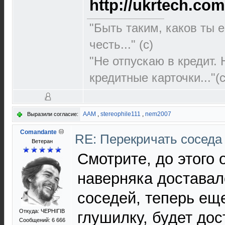
http://ukrtech.co
"Быть таким, каков ты е
честь..." (c)
"Не отпускаю в кредит.
кредитные карточки..."(с
AAM
,
stereophile111
,
nem2007
Выразили согласие:
Comandante
RE: Перекричать соседа
Ветеран
Смотрите, до этого 
наверняка доставал
соседей, теперь ещ
Откуда: ЧЕРНIГIВ
глушилку, будет дос
Сообщений: 6 666