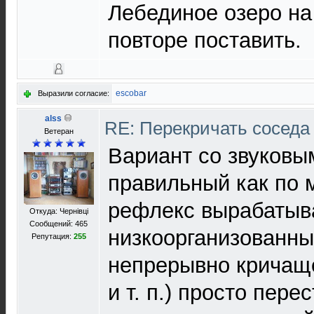
Лебединое озеро на
повторе поставить.
escobar
Выразили согласие:
alss
RE: Перекричать соседа
Ветеран
Вариант со звуковы
правильный как по 
рефлекс вырабатыв
Откуда: Чернівці
Сообщений: 465
низкоорганизованны
Репутация:
255
непрерывно кричаще
и т. п.) просто пер