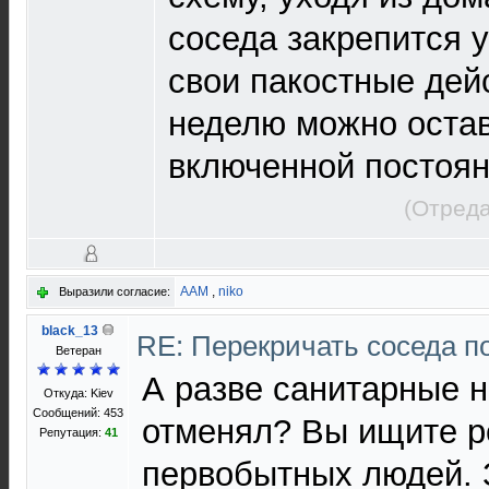
соседа закрепится 
свои пакостные дей
неделю можно оста
включенной постоян
(Отреда
AAM
,
niko
Выразили согласие:
black_13
RE: Перекричать соседа п
Ветеран
А разве санитарные 
Откуда: Kiev
Сообщений: 453
отменял? Вы ищите 
Репутация:
41
первобытных людей. 