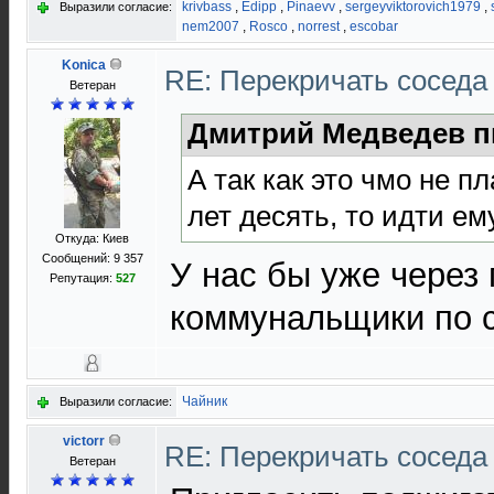
krivbass
,
Edipp
,
Pinaevv
,
sergeyviktorovich1979
,
Выразили согласие:
nem2007
,
Rosco
,
norrest
,
escobar
Konica
RE: Перекричать соседа
Ветеран
Дмитрий Медведев п
А так как это чмо не 
лет десять, то идти ем
Откуда: Киев
Сообщений: 9 357
У нас бы уже через
Репутация:
527
коммунальщики по 
Чайник
Выразили согласие:
victorr
RE: Перекричать соседа
Ветеран