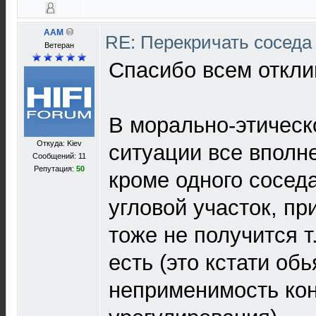
AAM
RE: Перекричать соседа
Ветеран
Спасибо всем откл
В морально-этическ
Откуда: Kiev
ситуации все вполне
Сообщений: 11
Репутация:
50
кроме одного соседа 
угловой участок, п
тоже не получится т.
есть (это кстати об
неприменимость кон