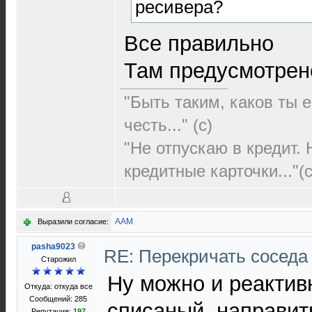
ресивера?
Все правильно
Там предусмотрен
"Быть таким, каков ты е
честь..." (c)
"Не отпускаю в кредит.
кредитные карточки..."(с
AAM
Выразили согласие:
pasha9023
RE: Перекричать соседа
Старожил
Ну можно и реактив
Откуда: откуда все
Сообщений: 285
списаный, направит
Репутация:
197