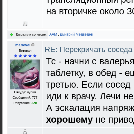
на вторичке около 3
AAM
,
Дмитрий Медведев
Выразили согласие:
mariovel
RE: Перекричать соседа
Ветеран
Тс - начни с валерь
таблетку, в обед - 
третью. Если сосед
Откуда: лупия
иди к врачу. Лечи не
Сообщений: 777
Репутация:
220
А эскалация напряж
хорошему
не приво