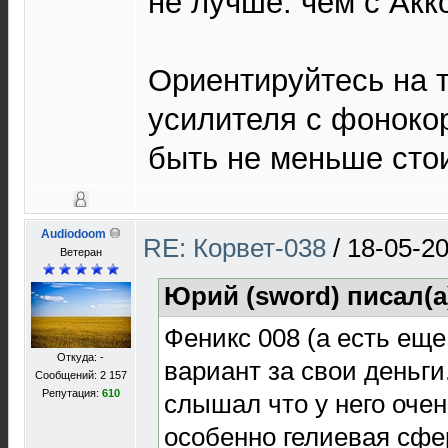
не лучше. чем с Акк
Ориентируйтесь на т
усилителя с фоноко
быть не меньше сто
Audiodoom
RE: Корвет-038
/
18-05-20
Ветеран
Юрий (sword) писал(а
Феникс 008 (а есть еще
Откуда: -
вариант за свои деньги.
Сообщений: 2 157
Репутация:
610
слышал что у него очен
особенно гелиевая сфе