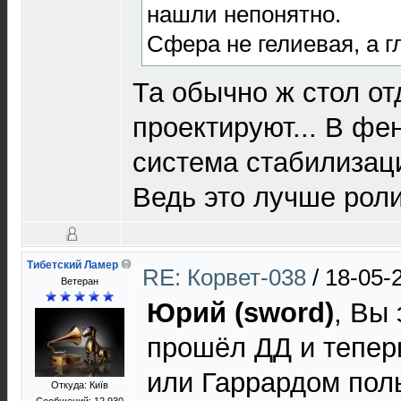
нашли непонятно.
Сфера не гелиевая, а 
Та обычно ж стол от
проектируют... В фе
система стабилизаци
Ведь это лучше роли
Тибетский Ламер
RE: Корвет-038
/
18-05-
Ветеран
Юрий (sword)
, Вы 
прошёл ДД и тепер
или Гаррардом пол
Откуда: Київ