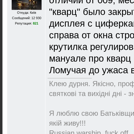
отличии от 009, ме
"кварц" было закры
Откуда: Київ
Сообщений: 12 930
дисплея с циферка
Репутация:
821
справа от окна стр
крутилка регулиров
мануале про кварц 
Ломучая до ужаса 
Клею дурня. Якісно, проф
святкові та вихідні дні - 
Я люблю свою Батьківщин
якій живу!!!
Russian warship, fuck off