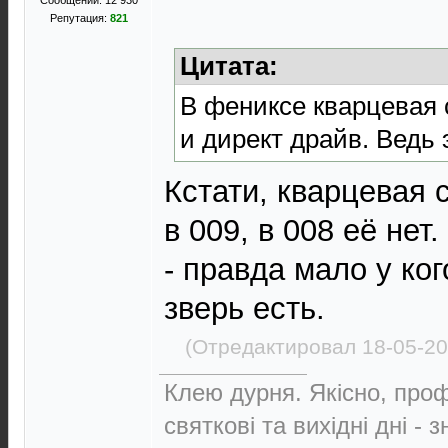
Сообщений: 12 930
Репутация:
821
Цитата:
В фениксе кварцевая
и директ драйв. Ведь 
Кстати, кварцевая 
в 009, в 008 её нет
- правда мало у ко
зверь есть.
(Отредактировал 18-05-20
Клею дурня. Якісно, проф
святкові та вихідні дні - 