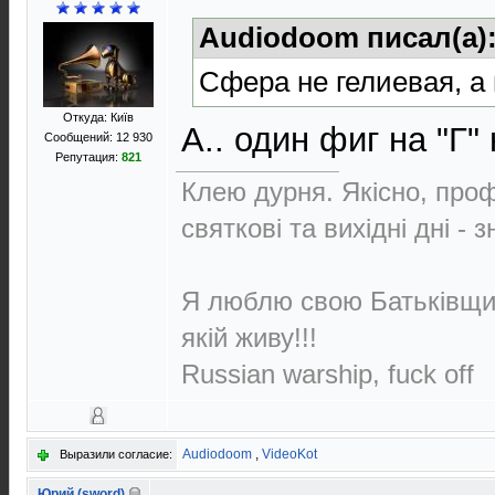
Audiodoom писал(а)
Сфера не гелиевая, а
Откуда: Київ
А.. один фиг на "Г
Сообщений: 12 930
Репутация:
821
Клею дурня. Якісно, проф
святкові та вихідні дні - 
Я люблю свою Батьківщин
якій живу!!!
Russian warship, fuck off
Audiodoom
,
VideoKot
Выразили согласие:
Юрий (sword)