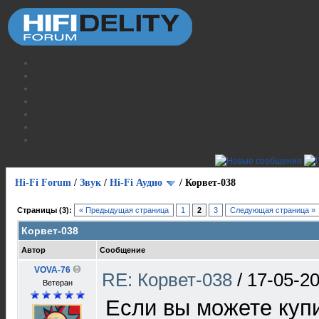
Hi-Fi Forum
/
Звук
/
Hi-Fi Аудио
/
Корвет-038
Страницы (3):
« Предыдущая страница
1
2
3
Следующая страница »
Корвет-038
Автор
Сообщение
VOVA-76
RE: Корвет-038
/
17-05-20
Ветеран
Если вы можете купи