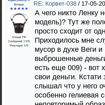
Юрий (sword)
RE: Корвет-038
/
17-05-20
Ветеран
А чего никто Ленку н
модель)? Тут же пол
просто сходит от од
Откуда: РФ
Приходилось мне сл
Сообщений: 1 975
Репутация:
170
мусор в духе Веги и 
выброшенные деньги
есть еще 009) - вот
свои деньги. Кстати 
слышал что у него о
особенно гелиевая с
неповторимый образ