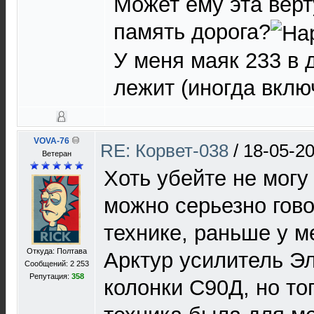
Может ему эта верт
память дорога?
У меня маяк 233 в 
лежит (иногда вклю
VOVA-76
RE: Корвет-038
/
18-05-20
Ветеран
Хоть убейте не могу
можно серьезно гово
технике, раньше у м
Откуда: Полтава
Арктур усилитель Э
Сообщений: 2 253
Репутация:
358
колонки С90Д, но то