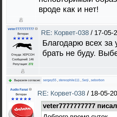
вроде как и нет!
veter7777777777
RE: Корвет-038
/
17-05-
Ветеран
Благодарю всех за 
брать не буду. Выб
Откуда: XEРСОН
Сообщений: 146
Репутация:
272
sergey55
,
stereophile111
,
Serji
,
seborbon
Выразили согласие:
Audio Fanat
RE: Корвет-038
/
18-05-20
Ветеран
veter7777777777 писал
Доброго время суток.