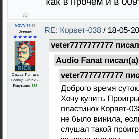
как в прочем и в 009
VOVA-76
RE: Корвет-038
/
18-05-20
Ветеран
veter7777777777 писал
Audio Fanat писал(а
veter7777777777 пи
Откуда: Полтава
Сообщений: 2 253
Доброго время суток
Репутация:
358
Хочу купить Проигр
пластинок Корвет-038
не было винила, есл
слушал такой проигр