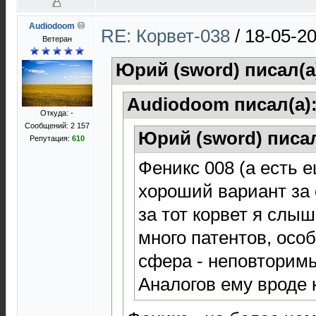
Audiodoom
RE: Корвет-038
/
18-05-20
Ветеран
Юрий (sword) писал(а
Audiodoom писал(а)
Откуда: -
Сообщений: 2 157
Юрий (sword) писал
Репутация:
610
Феникс 008 (а есть е
хороший вариант за 
за тот корвет я слыш
много патентов, осо
сфера - неповторим
Аналогов ему вроде к