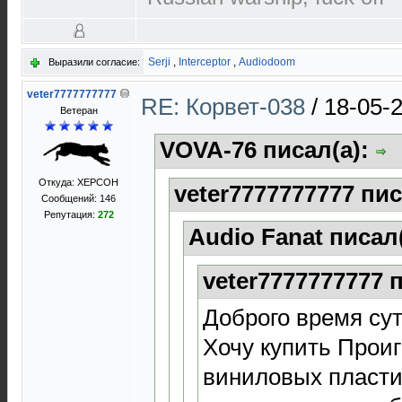
Serji
,
Interceptor
,
Audiodoom
Выразили согласие:
veter7777777777
RE: Корвет-038
/
18-05-
Ветеран
VOVA-76 писал(а):
Откуда: XEРСОН
veter7777777777 пис
Сообщений: 146
Репутация:
272
Audio Fanat писал
veter7777777777 
Доброго время сут
Хочу купить Прои
виниловых пласти