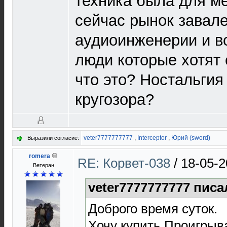
техника была для ме
сейчас рынок завал
аудиоинженерии и в
люди которые хотят 
что это? Ностальгия
кругозора?
veter7777777777
,
Interceptor
,
Юрий (sword)
Выразили согласие:
romera
RE: Корвет-038
/
18-05-2
Ветеран
veter7777777777 писа
Доброго время суток.
Хочу купить Проигрыв