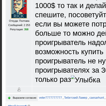
1000$ то так и делай
спешите, посоветуйт
Откуда: Полтава
если вы можете пот
Сообщений: 2 253
Репутация:
358
больше то можно де
проигрыватель надол
возможность купить
проигрыватель не н
проигрывателях за 3
только раз
veter7777777777
,
Тибетский Ламер
,
caesarhunt
,
Выразили согласие: