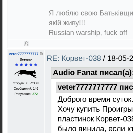
Я люблю свою Батьківщин
якій живу!!!
Russian warship, fuck off
veter7777777777
RE: Корвет-038
/
18-05-
Ветеран
Audio Fanat писал(а)
Откуда: XEРСОН
veter7777777777 пис
Сообщений: 146
Репутация:
272
Доброго время суток
Хочу купить Проигр
пластинок Корвет-038
было винила, если к