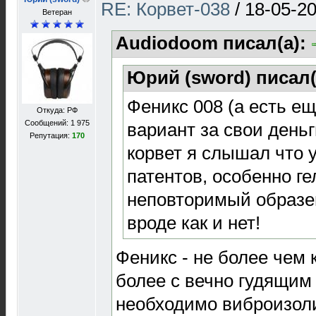
RE: Корвет-038
/
18-05-20
Ветеран
Audiodoom писал(а):
Юрий (sword) писал(
Феникс 008 (а есть ещ
Откуда: РФ
Сообщений: 1 975
вариант за свои деньг
Репутация:
170
корвет я слышал что у
патентов, особенно ге
неповторимый образе
вроде как и нет!
Феникс - не более чем 
более с вечно гудящим
необходимо виброизоли