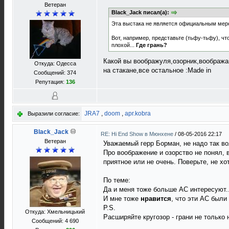
Ветеран
Black_Jack писал(а):
Эта выстака не является официальным меро
Вот, например, представьте (тьфу-тьфу), чт
плохой...
Где грань?
Какой вы воображуля,озорник,вообража
Откуда: Одесса
на стакане,все остальное :Made in
Сообщений: 374
Репутация:
136
JRA7
,
doom
,
apr.kobra
Выразили согласие:
Black_Jack
RE: Hi End Show в Мюнхене
/
08-05-2016 22:17
Ветеран
Уважаемый герр Борман, не надо так в
Про воображение и озорство не понял,
приятное или не очень. Поверьте, не хо
По теме:
Да и меня тоже больше АС интересуют..
И мне тоже
нравится
, что эти АС были
P.S.
Откуда: Хмельницький
Расширяйте кругозор - грани не только 
Сообщений: 4 690