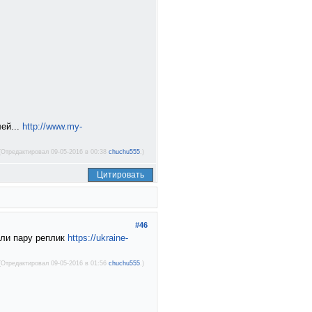
ей...
http://www.my-
(Отредактировал 09-05-2016 в 00:38
chuchu555
.)
Цитировать
#46
ули пару реплик
https://ukraine-
(Отредактировал 09-05-2016 в 01:56
chuchu555
.)