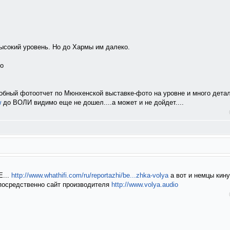
высокий уровень. Но до Хармы им далеко.
но
робный фотоотчет по Мюнхенской выставке-фото на уровне и много детал
w
до ВОЛИ видимо еще не дошел....а может и не дойдет....
Е...
http://www.whathifi.com/ru/reportazhi/be...zhka-volya
а вот и немцы кин
посредственно сайт производителя
http://www.volya.audio