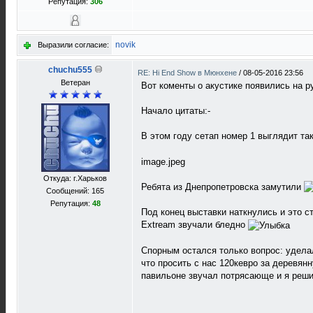
Репутация:
306
novik
Выразили согласие:
chuchu555
RE: Hi End Show в Мюнхене
/
08-05-2016 23:56
Ветеран
Вот коменты о акустике появились на 
Начало цитаты:-
В этом году сетап номер 1 выглядит та
image.jpeg
Откуда: г.Харьков
Ребята из Днепропетровска замутили
Сообщений: 165
Репутация:
48
Под конец выставки наткнулись и это 
Extream звучали бледно
Спорным остался только вопрос: уделал
что просить с нас 120кевро за деревя
павильоне звучал потрясающе и я решил