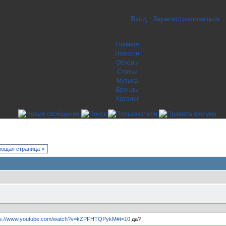
Вход
Зарегистрироваться
Главная
Новости
Обзоры
Статьи
Музыка
Бренды
Каталог
ющая страница »
ps://www.youtube.com/watch?v=kZPFHTQPykM#t=10
да?