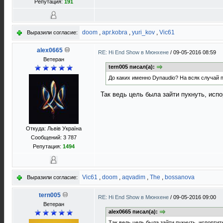
Репутация:
191
doom
,
apr.kobra
,
yuri_kov
,
Vic61
Выразили согласие:
alex0665
RE: Hi End Show в Мюнхене
/
09-05-2016 08:59
Ветеран
tern005 писал(а):
До каких именно Dynaudio? На всяк случай п
Так ведь цель была зайти пукнуть, испо
Откуда: Львів Україна
Сообщений: 3 787
Репутация:
1494
Vic61
,
doom
,
aqvadim
,
The
,
bossanova
Выразили согласие:
tern005
RE: Hi End Show в Мюнхене
/
09-05-2016 09:00
Ветеран
alex0665 писал(а):
Так ведь цель была зайти пукнуть, испортит