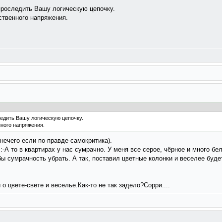
проследить Вашу логическую цепочку.
ственного напряжения.
ледить Вашу логическую цепочку.
нного напряжения.
 нечего если по-правде-самокритика).
А то в квартирах у нас сумрачно. У меня все серое, чёрное и много бел
ы сумрачность убрать. А так, поставил цветные колонки и веселее будет
 цвете-свете и веселье.Как-то не так задело?Сорри....