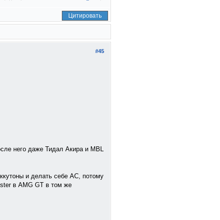
Цитировать
#45
осле него даже Тидал Акира и MBL
ккутоны и делать себе АС, потому
ster в AMG GT в том же