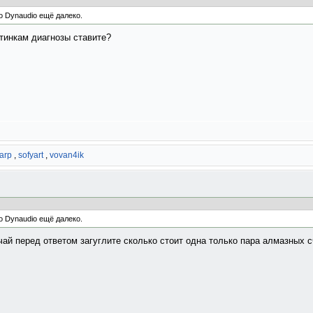
о Dynaudio ещё далеко.
тинкам диагнозы ставите?
arp
,
sofyart
,
vovan4ik
о Dynaudio ещё далеко.
ай перед ответом загуглите сколько стоит одна только пара алмазных сч