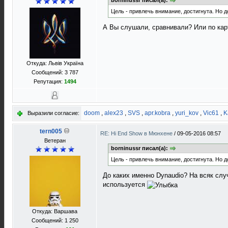
borninussr писал(а):
Цель - привлечь внимание, достигнута. Но д
А Вы слушали, сравнивали? Или по кар
Откуда: Львів Україна
Сообщений: 3 787
Репутация:
1494
doom
,
alex23
,
SVS
,
apr.kobra
,
yuri_kov
,
Vic61
,
K
Выразили согласие:
tern005
RE: Hi End Show в Мюнхене
/
09-05-2016 08:57
Ветеран
borninussr писал(а):
Цель - привлечь внимание, достигнута. Но д
До каких именно Dynaudio? На всяк случ
используется
Откуда: Варшава
Сообщений: 1 250