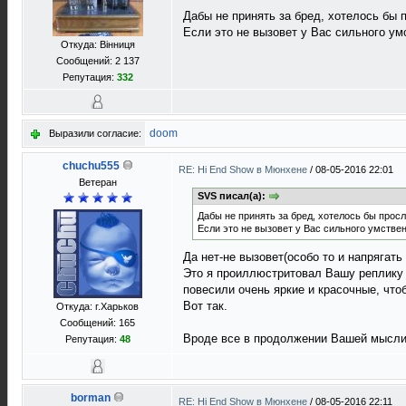
Дабы не принять за бред, хотелось бы 
Если это не вызовет у Вас сильного ум
Откуда: Вінниця
Сообщений: 2 137
Репутация:
332
doom
Выразили согласие:
chuchu555
RE: Hi End Show в Мюнхене
/
08-05-2016 22:01
Ветеран
SVS писал(а):
Дабы не принять за бред, хотелось бы прос
Если это не вызовет у Вас сильного умстве
Да нет-не вызовет(особо то и напрягать
Это я проиллюстритовал Вашу реплику :-
повесили очень яркие и красочные, чтоб
Вот так.
Откуда: г.Харьков
Сообщений: 165
Вроде все в продолжении Вашей мысли о
Репутация:
48
borman
RE: Hi End Show в Мюнхене
/
08-05-2016 22:11