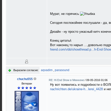
Мурат, не горячись
Сегодня поспокойнее послушали - да, 
Дизайн - ну просто ужасный китч конеч
Конец цитаты\
Вот наконец то нарыл ....довольно под
hiend.com/vbb/showthread.p...h-End-Sho
aqvadim
,
parasound
Выразили согласие:
chuchu555
RE: Hi End Show в Мюнхене
/
09-05-2016 01:06
Ветеран
Ну вот появились и подробности о ВОЛ
nachrichten.de/ukraine-h...lerei_4428
и не