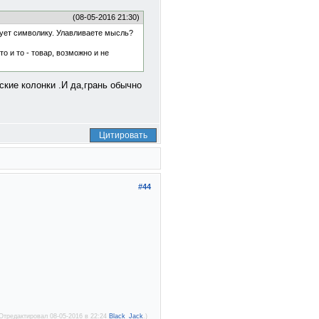
(08-05-2016 21:30)
зует символику. Улавливаете мысль?
о и то - товар, возможно и не
кие колонки .И да,грань обычно
Цитировать
#44
Отредактировал 08-05-2016 в 22:24
Black_Jack
.)