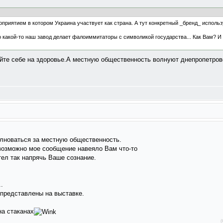
приятием в котором Украина участвует как страна. А тут конкретный _бренд_ исполь
о какой-то наш завод делает фалоиммитаторы с символикой государства... Как Вам? И т
йте себе на здоровье.А местную общественность волнуют днепропетровс
олноваться за местную общественность.
 возможно мое сообщение навеяло Вам что-то
тел так напрячь Ваше сознание.
.
 представлены на выставке.
на стаканах
(