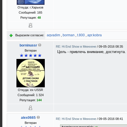
Откуда: г.Харьков
Сообщений: 165
Репутация:
48
aqvadim
,
borman
,
t.800
,
apr.kobra
Выразили согласие:
borninussr
RE: Hi End Show в Мюнхене
/
09-05-2016 08:35
Ветеран
Цель - привлечь внимание, достигнута.
Откуда: ex-USSR
Сообщений: 1 324
Репутация:
144
alex0665
RE: Hi End Show в Мюнхене
/
09-05-2016 08:41
Ветеран