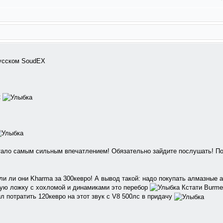
русском SoudEX
к
стало самым сильным впечатлением! Обязательно зайдите послушать! П
и ли они Kharma за 300кевро! А вывод такой: надо покупать алмазные а
нную ложку с хохломой и динамиками это перебор
Кстати Burme
 потратить 120кевро на этот звук с V8 500лс в придачу