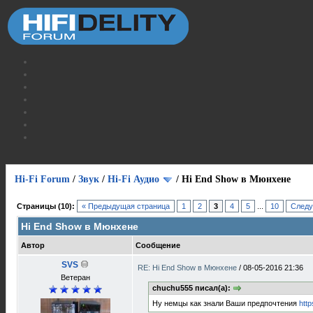
Hi-Fi Forum
/
Звук
/
Hi-Fi Аудио
/
Hi End Show в Мюнхене
Страницы (10):
« Предыдущая страница
1
2
3
4
5
...
10
Следу
Hi End Show в Мюнхене
Автор
Сообщение
SVS
RE: Hi End Show в Мюнхене
/
08-05-2016 21:36
Ветеран
chuchu555 писал(а):
Ну немцы как знали Ваши предпочтения
htt