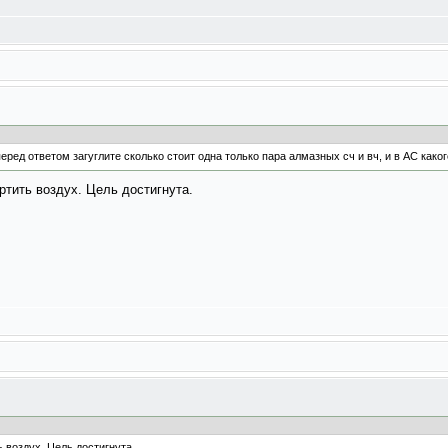
еред ответом загуглите сколько стоит одна только пара алмазных сч и вч, и в АС как
ртить воздух. Цель достигнута.
ь воздух. Цель достигнута.