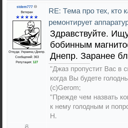
stdem777
RE: Тема про тех, кто 
Ветеран
ремонтирует аппарату
Здравствуйте. Ищу
бобинным магнитоф
Откуда: Украина,г.Днепр.
Днепр. Заранее б
Сообщений: 363
Репутация:
127
"Джаз пропустит Вас в с
когда Вы будете голодн
(с)Gerom;
"Прежде чем назвать ко
к нему голодным и попро
Н.