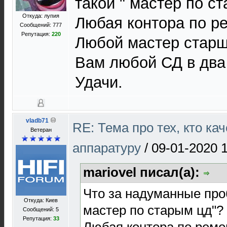
такой " мастер по ста
Откуда: лупия
Любая контора по ре
Сообщений: 777
Репутация:
220
Любой мастер старш
Вам любой СД в два 
Удачи.
vladb71
RE: Тема про тех, кто ка
Ветеран
аппаратуру
/
09-01-2020 
mariovel писал(а):
Что за надуманные про
Откуда: Киев
мастер по старым цд"? )
Сообщений: 5
Репутация:
33
Любая контора по ремо