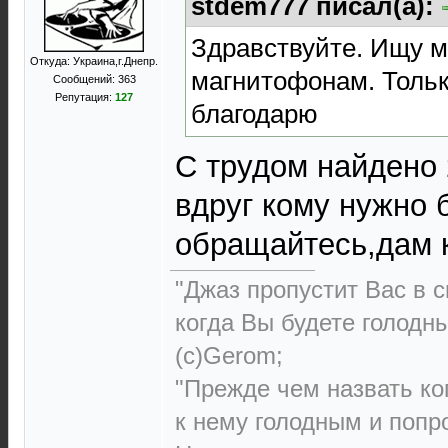
stdem777 писал(а):
Здравствуйте. Ищу 
Откуда: Украина,г.Днепр.
магнитофонам. Только
Сообщений: 363
Репутация:
127
благодарю
С трудом найдено 
вдруг кому нужно б
обращайтесь,дам 
"Джаз пропустит Вас в с
когда Вы будете голодн
(с)Gerom;
"Прежде чем назвать ко
к нему голодным и попро