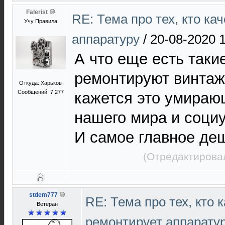
Falerist
RE: Тема про тех, кто ка
Учу Правила
аппаратуру
/
20-08-2020 
А что еще есть таки
ремонтируют винтаж
Откуда: Харьков
Сообщений: 7 277
кажется это умираю
нашего мира и соци
И самое главное де
(Отредактирова
stdem777
RE: Тема про тех, кто 
Ветеран
ремонтирует аппарату