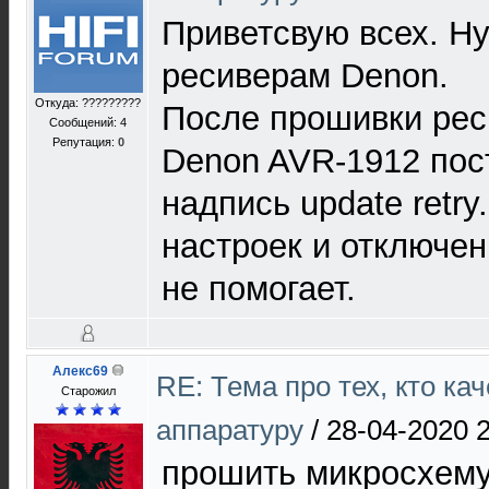
Приветсвую всех. Н
ресиверам Denon.
Откуда: ?????????
После прошивки рес
Сообщений: 4
Репутация:
0
Denon AVR-1912 пос
надпись update retry
настроек и отключен
не помогает.
Алекс69
RE: Тема про тех, кто ка
Старожил
аппаратуру
/
28-04-2020 
прошить микросхему