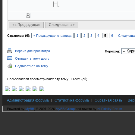
Н.
«« Предыдущая
Следующая »»
Страницы (6):
« Предыдущая страница
1
2
3
4
5
6
Следующая
Версия для просмотра
Переход:
Отправить тему другу
Подписаться на тему
Пользователи просматривают эту тему: 1 Гость(ей)
Администрация форума
Статистика форума
Обратная связь
Вер
|
|
|
Powered by
MyBB
, © 2001-2026
MyBB Group
and rewrite by
Hi Fidelity Forum