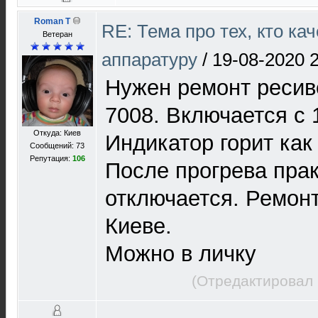
Roman T
RE: Тема про тех, кто ка
Ветеран
аппаратуру
/
19-08-2020 
Нужен ремонт ресив
7008. Включается с 
Откуда: Киев
Индикатор горит как
Сообщений: 73
Репутация:
106
После прогрева прак
отключается. Ремон
Киеве.
Можно в личку
(Отредактировал 