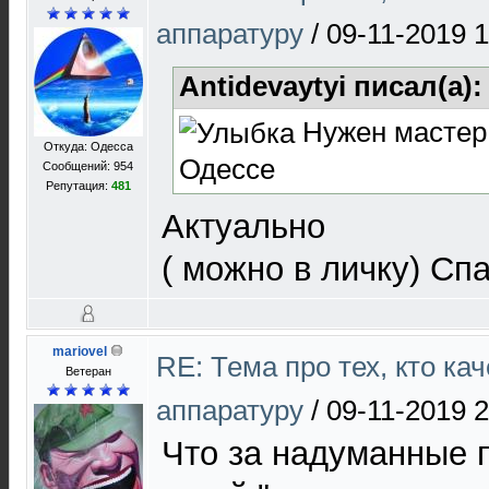
аппаратуру
/
09-11-2019 1
Antidevaytyi писал(а)
Нужен мастер 
Откуда: Одесса
Одессе
Сообщений: 954
Репутация:
481
Актуально
( можно в личку) Сп
mariovel
RE: Тема про тех, кто ка
Ветеран
аппаратуру
/
09-11-2019 2
Что за надуманные 