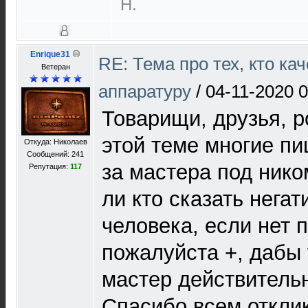
Н.
Enrique31
RE: Тема про тех, кто ка
Ветеран
аппаратуру
/
04-11-2020 0
Товарищи, друзья, р
этой теме многие п
Откуда: Николаев
Сообщений: 241
за мастера под ником
Репутация:
117
ли кто сказать негат
человека, если нет 
пожалуйста +, дабы 
мастер действитель
Спасибо всем откли