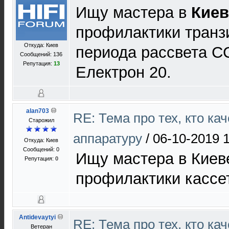
Ищу мастера в
Киев
профилактики транз
Откуда: Киев
периода рассвета С
Сообщений: 136
Репутация:
13
Електрон 20.
alan703
RE: Тема про тех, кто ка
Старожил
аппаратуру
/
06-10-2019 
Откуда: Киев
Сообщений: 0
Ищу мастера в Киев
Репутация:
0
профилактики кассе
Antidevaytyi
RE: Тема про тех, кто ка
Ветеран