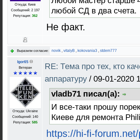
Любой мастер старше 4
Откуда: Киев
любой СД в два счета.
Сообщений: 2 197
Репутация:
362
Не факт.
novik
,
vitalyB
,
kokovania3
,
stdem777
Выразили согласие:
Igor65
RE: Тема про тех, кто ка
Ветеран
аппаратуру
/
09-01-2020 
vladb71 писал(а):
И все-таки прошу поре
Откуда: Ukraine
Киеве для ремонта Phil
Сообщений: 140
Репутация:
585
https://hi-fi-forum.net