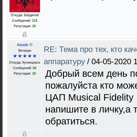
Откуда: Бердичев
Сообщений: 316
Репутация:
29
Atoxik
RE: Тема про тех, кто ка
Ветеран
аппаратуру
/
04-05-2020 
Откуда: Кузнецовск
Сообщений: 66
Добрый всем день п
Репутация:
18
пожалуйста кто мож
ЦАП Musical Fidelit
напишите в личку,а т
обратиться.