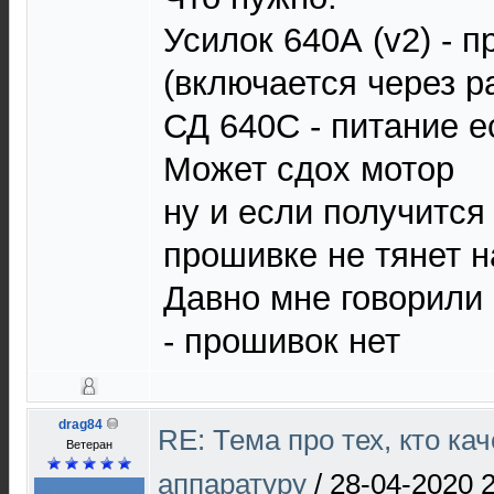
Усилок 640А (v2) - 
(включается через р
СД 640С - питание ес
Может сдох мотор
ну и если получится 
прошивке не тянет н
Давно мне говорили 
- прошивок нет
drag84
RE: Тема про тех, кто ка
Ветеран
аппаратуру
/
28-04-2020 