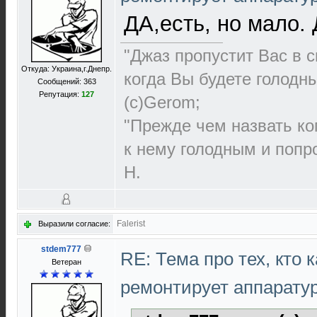
ДА,есть, но мало.
"Джаз пропустит Вас в с
Откуда: Украина,г.Днепр.
когда Вы будете голодн
Сообщений: 363
Репутация:
127
(с)Gerom;
"Прежде чем назвать ко
к нему голодным и попро
Н.
Falerist
Выразили согласие:
stdem777
RE: Тема про тех, кто 
Ветеран
ремонтирует аппарату