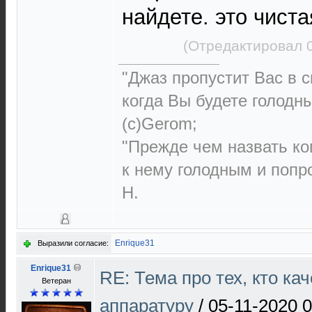
найдете. это чист
(Отредактировал 0
"Джаз пропустит Вас в с
когда Вы будете голодн
(с)Gerom;
"Прежде чем назвать ко
к нему голодным и попро
Н.
Enrique31
Выразили согласие:
Enrique31
RE: Тема про тех, кто ка
Ветеран
аппаратуру
/
05-11-2020 0