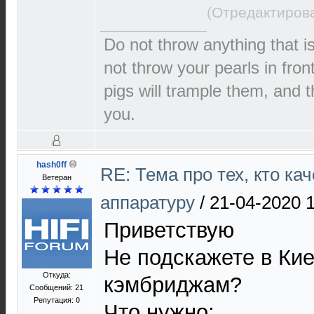
(Отредактирова
Do not throw anything that i
not throw your pearls in fron
pigs will trample them, and t
you.
hash0ff
RE: Тема про тех, кто ка
Ветеран
аппаратуру
/
21-04-2020 
Приветствую
Не подскажете в Кие
Откуда:
кэмбриджам?
Сообщений: 21
Репутация:
0
Что нужно: