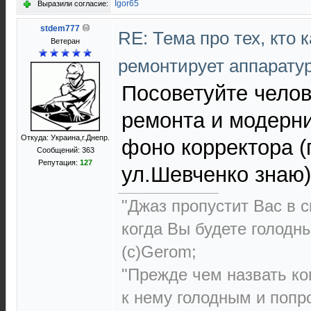
Igor65
Выразили согласие:
stdem777
RE: Тема про тех, кто 
Ветеран
ремонтирует аппарату
Посоветуйте челов
ремонта и модерн
Откуда: Украина,г.Днепр.
фоно корректора (
Сообщений: 363
Репутация:
127
ул.Шевченко знаю)
"Джаз пропустит Вас в с
когда Вы будете голодн
(с)Gerom;
"Прежде чем назвать ко
к нему голодным и попро