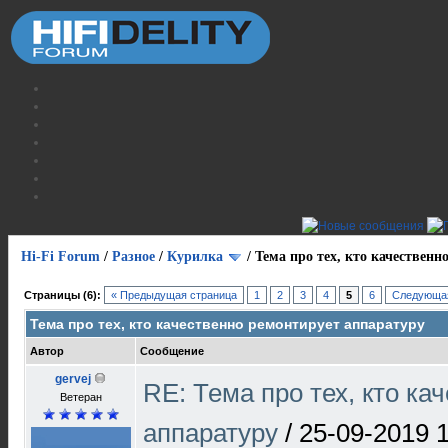
Hi-Fi Forum
/
Разное
/
Курилка
/
Тема про тех, кто качественн
Страницы (6):
« Предыдущая страница
1
2
3
4
5
6
Следующая
Тема про тех, кто качественно ремонтирует аппаратуру
Автор
Сообщение
gervej
RE: Тема про тех, кто ка
Ветеран
аппаратуру
/
25-09-2019 