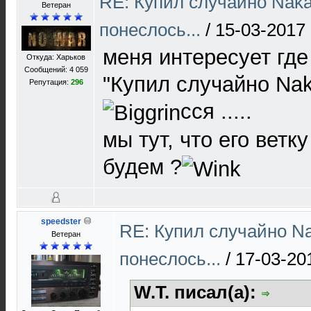
RE: Купил случайно Naka
Ветеран
понеслось...
/
15-03-2017 
меня интересует где
Откуда: Харьков
Сообщений: 4 059
"Купил случайно Nak
Репутация:
296
сся .....
мы тут, что его ветк
будем ?
speedster
RE: Купил случайно Na
Ветеран
понеслось...
/
17-03-20
W.T. писал(а):