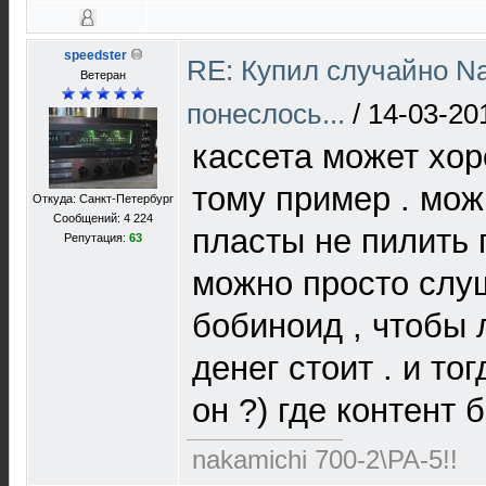
speedster
RE: Купил случайно Na
Ветеран
понеслось...
/
14-03-20
кассета может хор
тому пример . мож
Откуда: Санкт-Петербург
Сообщений: 4 224
пласты не пилить 
Репутация:
63
можно просто слуш
бобиноид , чтобы 
денег стоит . и то
он ?) где контент б
nakamichi 700-2\PA-5!!