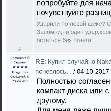
попробуйте для нач
почувствуйте разницу
Ударили по левой щеке? С
Запомни,ни один удар,кро
остаться без ответа.
Dr Marantz
RE: Купил случайно Naka
Старожил
понеслось...
/
04-10-2017 
Откуда: Kiev
Сообщений: 47
Полностью согласен
Репутация:
0
компакт диска или с
другому.
Для меня даже лучш