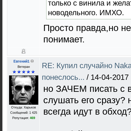
только с винила и жела
новодельного. ИМХО.
Просто правда,но н
понимает.
Евгений1
RE: Купил случайно Naka
Ветеран
понеслось...
/
14-04-2017 
но ЗАЧЕМ писать с 
слушать его сразу?
Откуда: Харьков
всегда идут в обход
Сообщений: 1 425
Репутация:
469