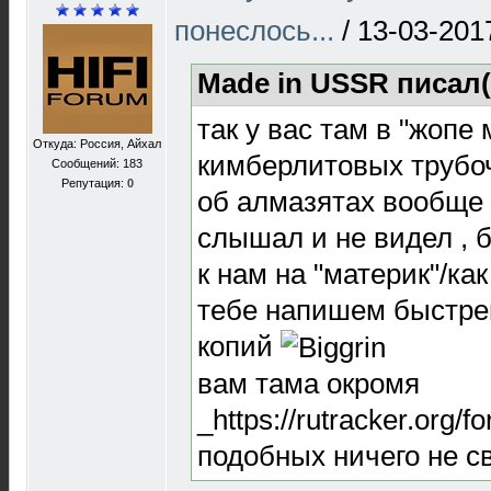
понеслось...
/
13-03-201
Made in USSR писал(
так у вас там в "жопе м
Откуда: Россия, Айхал
кимберлитовых трубо
Сообщений: 183
Репутация:
0
об алмазятах вообще 
слышал и не видел , 
к нам на "материк"/как
тебе напишем быстрен
копий
вам тама окромя
_https://rutracker.org/
подобных ничего не св