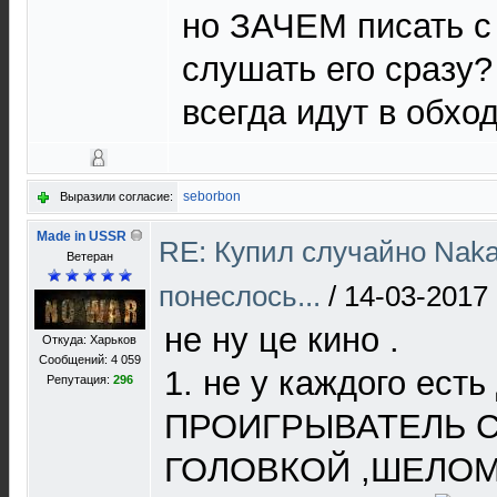
но ЗАЧЕМ писать с
слушать его сразу
всегда идут в обхо
seborbon
Выразили согласие:
Made in USSR
RE: Купил случайно Naka
Ветеран
понеслось...
/
14-03-2017 
не ну це кино .
Откуда: Харьков
Сообщений: 4 059
1. не у каждого ес
Репутация:
296
ПРОИГРЫВАТЕЛЬ 
ГОЛОВКОЙ ,ШЕЛОМ