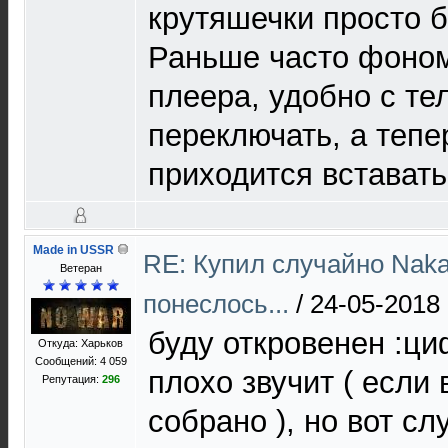
крутяшечки просто б
Раньше часто фоном
плеера, удобно с т
переключать, а тепе
приходится вставать
Made in USSR
RE: Купил случайно Naka
Ветеран
понеслось...
/
24-05-2018 
буду откровенен :ци
Откуда: Харьков
Сообщений: 4 059
плохо звучит ( если
Репутация:
296
собрано ), но вот сл