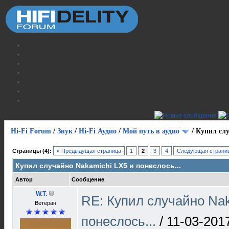
Hi-Fi Forum
/
Звук
/
Hi-Fi Аудио
/
Мой путь в аудио
/
Купил слу
Страницы (4):
« Предыдущая страница
1
2
3
4
Следующая страниц
Купил случайно Nakamichi LX5 и понеслось...
Автор
Сообщение
W.T.
RE: Купил случайно Nak
Ветеран
понеслось...
/
11-03-201