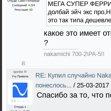
Откуда: Санкт-Петербург
МЕГА СУПЕР ФЕРР
Сообщений: 4 224
долбай эйч экс про
Репутация:
63
это так типа дешевл
какое это имеет о
?
nakamichi 700-2\PA-5!!
igorbio
RE: Купил случайно Naka
Учу Правила
понеслось...
/
25-03-2017 
Спасибо за то, что 
Откуда: к