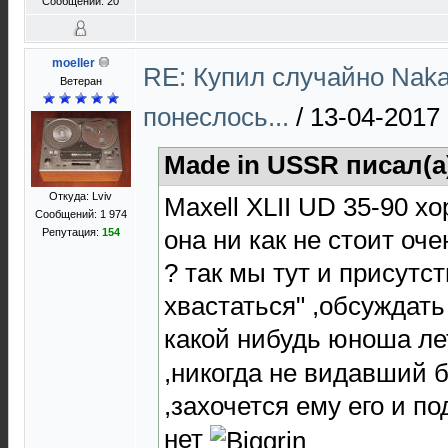
Сообщений: 20
moeller
RE: Купил случайно Naka
Ветеран
понеслось...
/
13-04-2017 
Made in USSR писал(а
Откуда: Lviv
Maxell XLII UD 35-90 хо
Сообщений: 1 974
она ни как не стоит оч
Репутация:
154
? так мы тут и присутст
хвастаться" ,обсуждат
какой нибудь юноша ле
,никогда не видавший б
,захочется ему его и п
нет