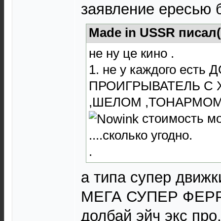
заявление ересью 
Made in USSR писал(
не ну це кино .
1. не у каждого ест
ПРОИГРЫВАТЕЛЬ С
,ШЕЛОМ ,ТОНАРМОМ
стоимость мо
....сколько угодно.
.
а типа супер движк
МЕГА СУПЕР ФЕР
долбай эйч экс про