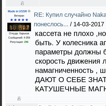
Made in USSR
RE: Купил случайно Naka
Ветеран
понеслось...
/
14-03-2017 
кассета не плохо ,н
Откуда: Харьков
Сообщений: 4 059
быть. У колесника а
Репутация:
296
параметры должны б
скорость движения 
намагниченность , 
ДАЮТ О СЕБЕ ЗНАТ
КАТУШЕЧНЫЕ МАГ