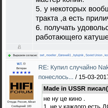
5. у некоторых вооб
тракта ,а есть прил
6. получать удоволь
работающего катуше
swt
,
moeller
,
Евгений1
,
bylujnik
,
Soviet Union
,
ko
Выразили согласие:
W.T.
RE: Купил случайно Nak
Ветеран
понеслось...
/
15-03-201
Made in USSR писал(
не ну це кино .
Откуда: Россия, Айхал
1. не у каждого ест
Сообщений: 183