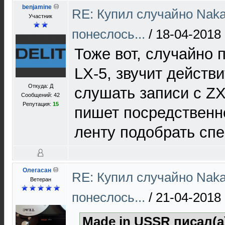
benjamine
RE: Купил случайно Naka
Участник
понеслось...
/
18-04-2018 
Тоже вот, случайно 
LX-5, звучит действ
Откуда: Д
слушать записи с ZX
Сообщений: 42
Репутация:
15
пишет посредственн
ленту подобрать спе
Олегасан
RE: Купил случайно Naka
Ветеран
понеслось...
/
21-04-2018 
Made in USSR писал(а