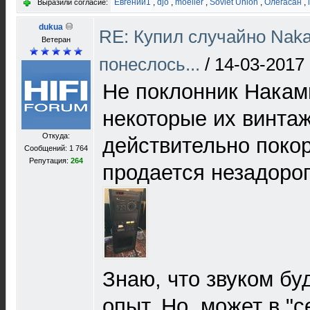
Евгений1
,
djo
,
moeller
,
Soviet Union
,
Олегасан
,
Выразили согласие:
dukua
RE: Купил случайно Naka
Ветеран
понеслось...
/
14-03-2017 
Не поклонник Накам
некоторые их винта
Откуда:
действительно покор
Сообщений: 1 764
Репутация:
264
продается незадорог
Знаю, что звуком бу
опыт. Но, может в "с