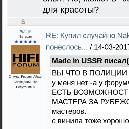
для красоты?
W.T.
RE: Купил случайно Nak
Ветеран
понеслось...
/
14-03-201
Made in USSR писал(
ВЫ ЧТО В ПОЛИЦИИ 
Откуда: Россия, Айхал
у меня нет -а у фору
Сообщений: 183
Репутация:
0
ЕСТЬ ВОЗМОЖНОСТЬ
МАСТЕРА ЗА РУБЕЖОМ
мастеров.
с винила тоже хорошо