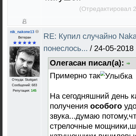
(Отредактировал 2
nik_nakone13
RE: Купил случайно Naka
Ветеран
понеслось...
/
24-05-2018 
Олегасан писал(а):
Примерно так
Откуда: Stuttgart
Сообщений: 683
Репутация:
145
На сегодняшний день к
получения
особого
удо
звука...думаю потому,
стрелочные мощники,