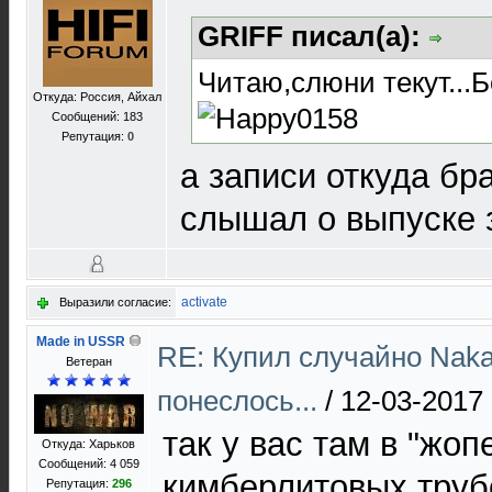
GRIFF писал(а):
Читаю,слюни текут...
Откуда: Россия, Айхал
Сообщений: 183
Репутация:
0
а записи откуда бра
слышал о выпуске 
activate
Выразили согласие:
Made in USSR
RE: Купил случайно Naka
Ветеран
понеслось...
/
12-03-2017 
так у вас там в "жопе
Откуда: Харьков
Сообщений: 4 059
кимберлитовых труб
Репутация:
296