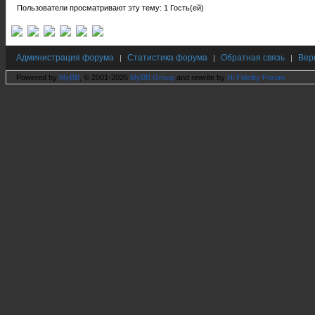
Пользователи просматривают эту тему: 1 Гость(ей)
Администрация форума
Статистика форума
Обратная связь
Вер
|
|
|
Powered by
MyBB
, © 2001-2026
MyBB Group
and rewrite by
Hi Fidelity Forum