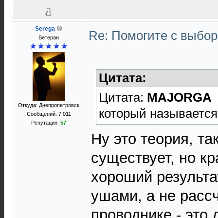
Serega
Re: Помогите с выбо
Ветеран
Цитата:
Цитата:
MAJORGA
Откуда: Днепропетровск
который называет
Сообщений: 7 011
Репутация:
57
Ну это теория, т
существует, но кр
хороший результа
ушами, а не расс
проводнике - это