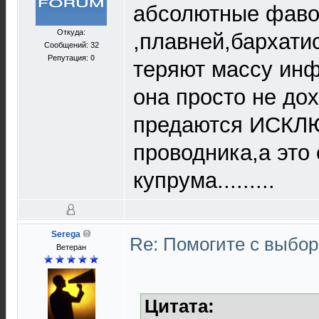
абсолютные фаво
Откуда:
,плавней,бархати
Сообщений: 32
Репутация:
0
теряют массу инф
она просто не дох
предаются ИСКЛ
проводника,а это
купрума.........
Serega
Re: Помогите с выбо
Ветеран
Цитата: