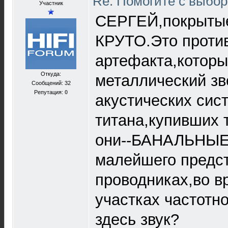
Re: Помогите с выбо
Участник
СЕРГЕЙ,покрытые
КРУТО.Это против
артефакта,котор
Откуда:
металлический зв
Сообщений: 32
Репутация:
0
акустических сис
титана,купивших 
они--БАНАЛЬНЫЕ
малейшего предст
проводниках,во в
участках частотн
здесь звук?