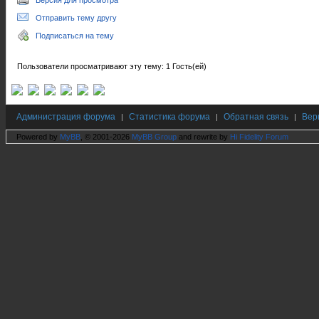
Версия для просмотра
Отправить тему другу
Подписаться на тему
Пользователи просматривают эту тему: 1 Гость(ей)
Администрация форума
Статистика форума
Обратная связь
Вер
|
|
|
Powered by
MyBB
, © 2001-2026
MyBB Group
and rewrite by
Hi Fidelity Forum