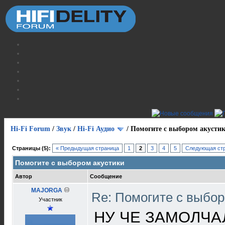
Hi-Fi Forum
/
Звук
/
Hi-Fi Аудио
/
Помогите с выбором акусти
Страницы (5):
« Предыдущая страница
1
2
3
4
5
Следующая стр
Помогите с выбором акустики
Автор
Сообщение
MAJORGA
Re: Помогите с выбо
Участник
НУ ЧЕ ЗАМОЛЧА