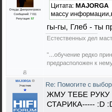
Цитата:
MAJORGA
Откуда: Днепропетровск
массу информации,в
Сообщений: 7 011
Репутация:
57
гы-гы, Глеб - ты п
Естественных дел маст
"...обучение редко при
предрасположен к нему,
MAJORGA
Re: Помогите с выбо
Участник
ЖМУ ТЕБЕ РУКУ
СТАРИКА----- :D :D