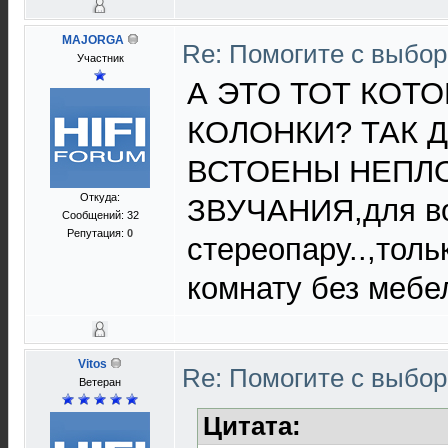
MAJORGA
Re: Помогите с выбо
Участник
А ЭТО ТОТ КОТ
КОЛОНКИ? ТАК 
ВСТОЕНЫ НЕПЛ
Откуда:
ЗВУЧАНИЯ,для во
Сообщений: 32
Репутация:
0
стереопару..,тол
комнату без мебел
Vitos
Re: Помогите с выбо
Ветеран
Цитата: