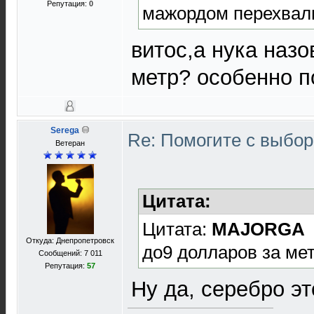
Репутация:
0
мажордом перехвали
витос,а нука наз
метр? особенно 
Serega
Re: Помогите с выбо
Ветеран
Цитата:
Цитата:
MAJORGA
Откуда: Днепропетровск
до9 долларов за ме
Сообщений: 7 011
Репутация:
57
Ну да, серебро эт