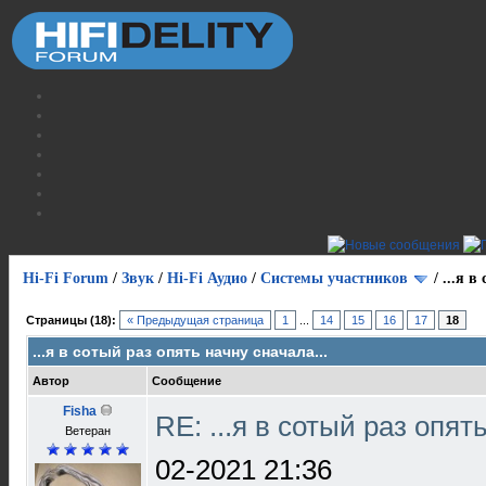
Hi-Fi Forum
/
Звук
/
Hi-Fi Аудио
/
Системы участников
/
...я в
Страницы (18):
« Предыдущая страница
1
...
14
15
16
17
18
...я в сотый раз опять начну сначала...
Автор
Сообщение
Fisha
RE: ...я в сотый раз опят
Ветеран
02-2021 21:36