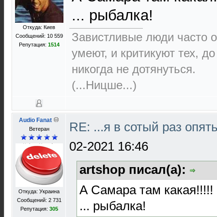
... рыбалка!
Откуда: Киев
Завистливые люди часто о
Сообщений: 10 559
Репутация:
1514
умеют, и критикуют тех, д
никогда не дотянуться.
(...Ницше...)
Audio Fanat
RE: ...я в сотый раз опят
Ветеран
02-2021 16:46
artshop писал(а):
А Самара там какая!!!!!
Откуда: Украина
Сообщений: 2 731
... рыбалка!
Репутация:
305