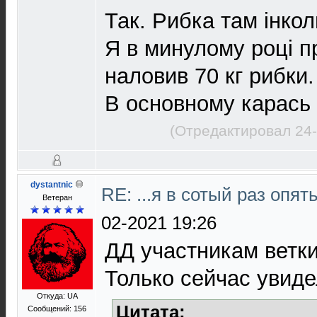
Так. Рибка там інкол
Я в минулому році пр
наловив 70 кг рибки.
В основному карась 
(Отредактировал 24-
dystantnic
RE: ...я в сотый раз опят
Ветеран
02-2021 19:26
ДД участникам ветки
Только сейчас увиде
Откуда: UA
Цитата:
Сообщений: 156