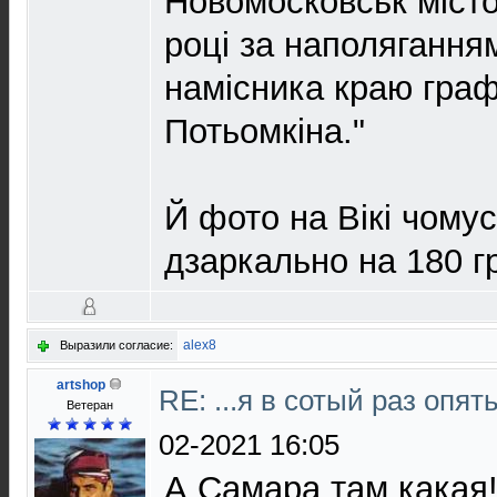
Новомосковськ місто
році за наполягання
намісника краю граф
Потьомкіна."
Й фото на Вікі чому
дзаркально на 180 гр
alex8
Выразили согласие:
artshop
RE: ...я в сотый раз опят
Ветеран
02-2021 16:05
А Самара там какая!!