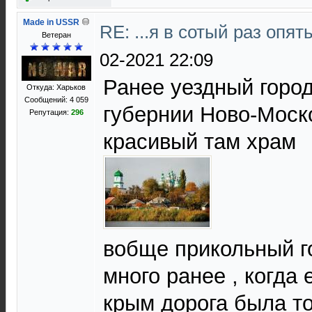
Made in USSR
RE: ...я в сотый раз опят
Ветеран
02-2021 22:09
Ранее уездный горо
Откуда: Харьков
Сообщений: 4 059
губернии Ново-Моско
Репутация:
296
красивый там храм
вобще прикольный г
много ранее , когда 
крым дорога была то