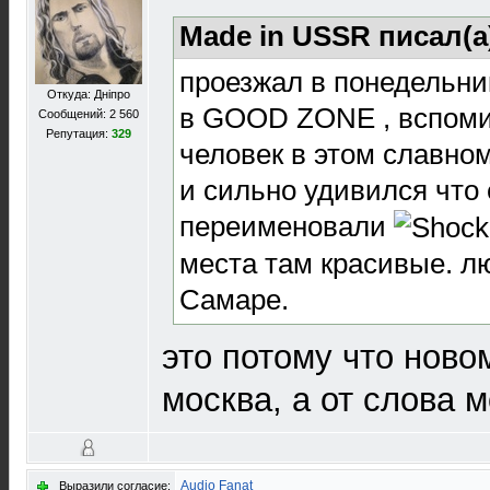
Made in USSR писал(а
проезжал в понедельни
Откуда: Дніпро
в GOOD ZONE , вспоми
Сообщений: 2 560
Репутация:
329
человек в этом славном
и сильно удивился что 
переименовали
места там красивые. л
Самаре.
это потому что ново
москва, а от слова 
Audio Fanat
Выразили согласие: