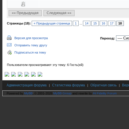
«« Предыдущая
Следующая »»
Страницы (18):
« Предыдущая страница
1
...
14
15
16
17
18
Версия для просмотра
Переход:
Отправить тему другу
Подписаться на тему
Пользователи просматривают эту тему: 6 Гость(ей)
Администрация форума
Статистика форума
Обратная связь
Вер
|
|
|
Powered by
MyBB
, © 2001-2026
MyBB Group
and rewrite by
Hi Fidelity Forum