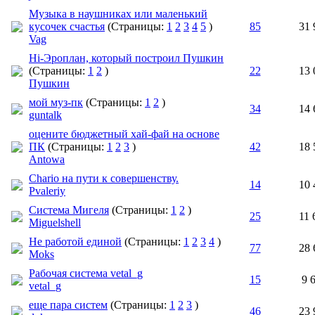
Музыка в наушниках или маленький
кусочек счастья
(Страницы:
1
2
3
4
5
)
85
31 
Vag
Hi-Эроплан, который построил Пушкин
(Страницы:
1
2
)
22
13 
Пушкин
мой муз-пк
(Страницы:
1
2
)
34
14 
guntalk
оцените бюджетный хай-фай на основе
ПК
(Страницы:
1
2
3
)
42
18 
Antowa
Chario на пути к совершенству.
14
10 
Pvaleriy
Система Мигеля
(Страницы:
1
2
)
25
11 
Miguelshell
Не работой единой
(Страницы:
1
2
3
4
)
77
28 
Moks
Рабочая система vetal_g
15
9 
vetal_g
еще пара систем
(Страницы:
1
2
3
)
46
23 