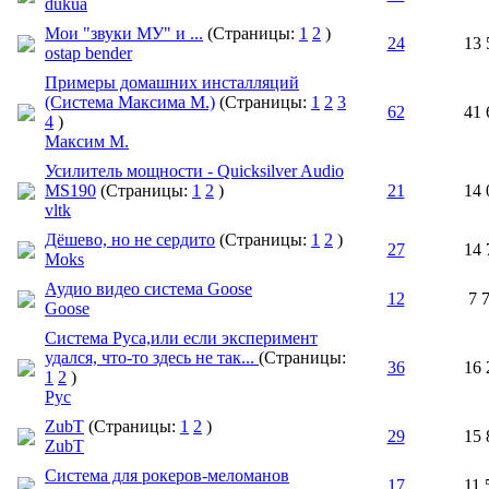
dukua
Мои "звуки МУ" и ...
(Страницы:
1
2
)
24
13 
ostap bender
Примеры домашних инсталляций
(Система Максима М.)
(Страницы:
1
2
3
62
41 
4
)
Максим М.
Усилитель мощности - Quicksilver Audio
MS190
(Страницы:
1
2
)
21
14 
vltk
Дёшево, но не сердито
(Страницы:
1
2
)
27
14 
Moks
Аудио видео система Goose
12
7 
Goose
Система Руса,или если эксперимент
удался, что-то здесь не так...
(Страницы:
36
16 
1
2
)
Рус
ZubT
(Страницы:
1
2
)
29
15 
ZubT
Система для рокеров-меломанов
17
11 