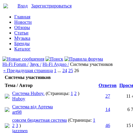
Вход
Зарегистрироваться
Главная
Новости
Обзоры
Статьи
Музыка
Бренды
Каталог
Hi-Fi Forum /
Звук /
Hi-Fi Аудио /
Системы участников
« Предыдущая страница
1
...
24
25
26
Системы участников
Тема / Автор
Ответов
Просм
Система Huboy.
(Страницы:
1
2
)
27
11 
Huboy
Система від Артема
14
6 
art98
совсем бюджетная система
(Страницы:
1
2
3
)
46
15 
jazzmen