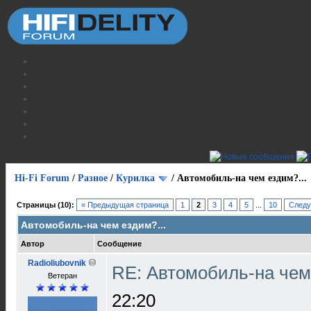
Hi-Fi Forum
/
Разное
/
Курилка
/
Автомобиль-на чем ездим?...
Страницы (10):
« Предыдущая страница
1
2
3
4
5
...
10
Следу
Автомобиль-на чем ездим?...
Автор
Сообщение
Radioliubovnik
RE: Автомобиль-на чем
Ветеран
22:20