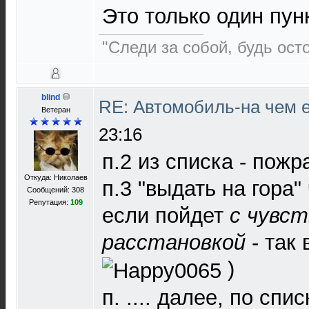
Это только один пунк
"Следи за собой, будь осто
blind
RE: Автомобиль-на чем е
Ветеран
23:16
п.2 из списка - пожр
Откуда: Николаев
п.3 "выдать на гора" 
Сообщений: 308
Репутация:
109
если пойдет
с чувст
расстановкой
- так 
)
п. .... далее, по спи