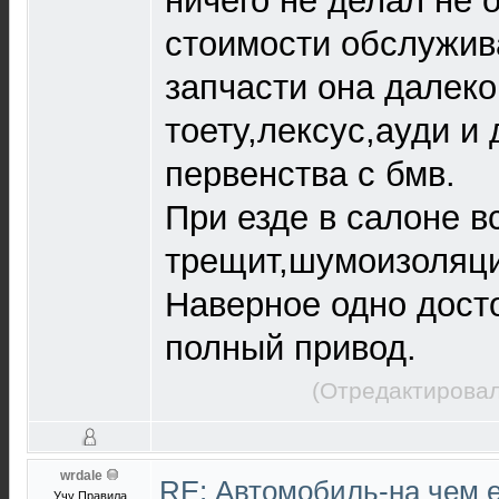
ничего не делал не 
стоимости обслужив
запчасти она далеко
тоету,лексус,ауди и
первенства с бмв.
При езде в салоне в
трещит,шумоизоляци
Наверное одно досто
полный привод.
(Отредактировал
wrdale
RE: Автомобиль-на чем е
Учу Правила