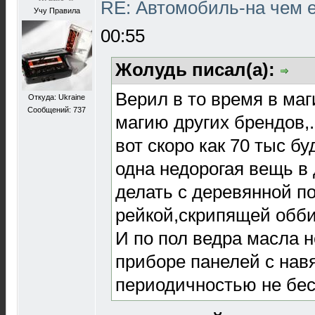
RE: Автомобиль-на чем е
Учу Правила
00:55
Жолудь писал(а):
Верил в то время в маг
Откуда: Ukraine
Сообщений: 737
магию других брендов,
вот скоро как 70 тыс бу
одна недорогая вещь в 
делать с деревянной п
рейкой,скрипящей обби
И по пол ведра масла н
приборе панелей с нав
периодичностью не бе