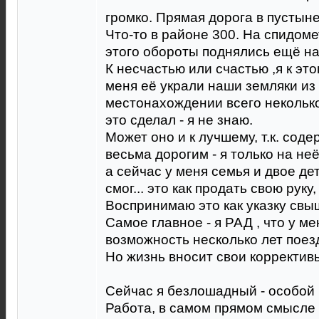
громко. Прямая дорога в пустыне
Что-то в районе 300. На спидом
этого обороты поднялись ещё на 
К несчастью или счастью ,я к эт
меня её украли наши земляки из
местонахождении всего неколько
это сделал - я не знаю.
Может оно и к лучшему, т.к. сод
весьма дорогим - я только на неё
а сейчас у меня семья и двое де
смог... это как продать свою руку, 
Воспринимаю это как указку свы
Самое главное - я РАД , что у ме
возможность несколько лет пое
Но жизнь вносит свои корректив
Сейчас я безлошадный - особой
Работа, в самом прямом смысле 