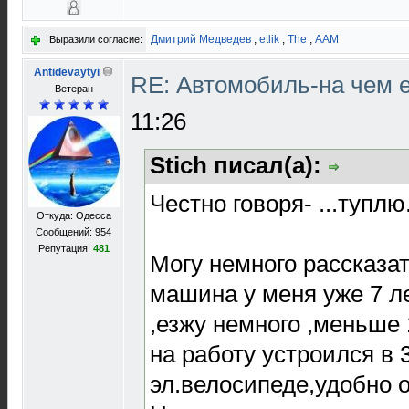
Дмитрий Медведев
,
etlik
,
The
,
AAM
Выразили согласие:
Antidevaytyi
RE: Автомобиль-на чем е
Ветеран
11:26
Stich писал(а):
Честно говоря- ...туплю
Откуда: Одесса
Сообщений: 954
Репутация:
481
Могу немного рассказат
машина у меня уже 7 л
,езжу немного ,меньше 1
на работу устроился в 3
эл.велосипеде,удобно о