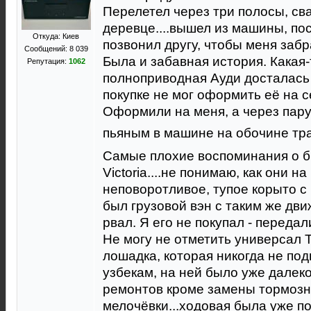
Перелетел через три полосы, с
деревце....вышел из машины, пос
Откуда: Киев
позвонил другу, чтобы меня забр
Сообщений: 8 039
Была и забавная история. Какая-
Репутация:
1062
полноприводная Ауди досталась
покупке не мог оформить её на се
Оформили на меня, а через пар
пьяным в машине на обочине тр
Самые плохие воспоминания о 
Victoria....не понимаю, как они 
неповоротливое, тупое корыто с
был грузовой вэн с таким же дви
рвал. Я его не покупал - передали
Не могу не отметить универсал To
лошадка, которая никогда не под
узбекам, на ней было уже далеко 
ремонтов кроме замены тормозн
мелочёвки...ходовая была уже по