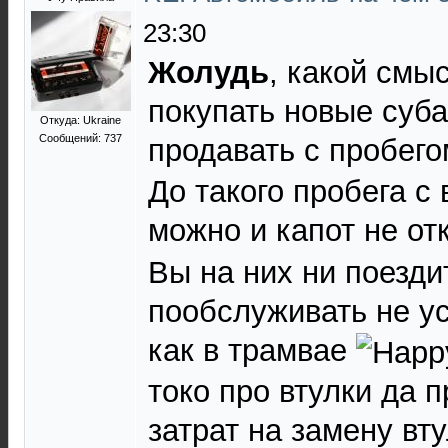
23:30
Жолудь
, какой смы
покупать новые суб
Откуда: Ukraine
Сообщений: 737
продавать с пробег
До такого пробега с
можно и капот не о
Вы на них ни поезди
пообслуживать не у
как в трамвае
токо про втулки да п
затрат на замену вт