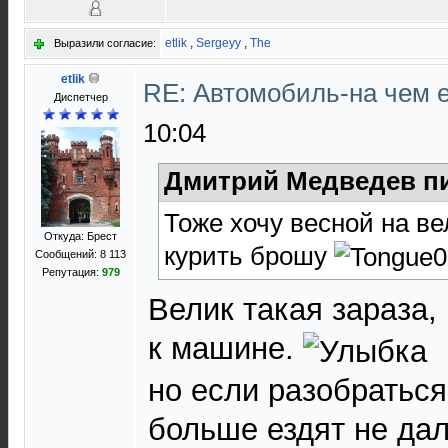
etlik
,
Sergeyy
,
The
Выразили согласие:
etlik
RE: Автомобиль-на чем е
Диспетчер
10:04
Дмитрий Медведев пи
Тоже хочу весной на ве
Откуда: Брест
курить брошу
Сообщений: 8 113
Репутация:
979
Велик такая зараза,
к машине.
но если разобраться
больше ездят не дал