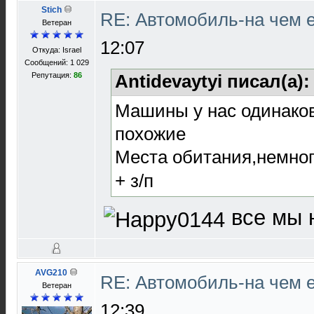
Stich
RE: Автомобиль-на чем е
Ветеран
12:07
Откуда: Israel
Сообщений: 1 029
Репутация:
86
Antidevaytyi писал(а)
Машины у нас одинако
похожие
Места обитания,немно
+ з/п
все мы 
AVG210
RE: Автомобиль-на чем е
Ветеран
12:39