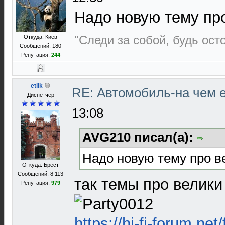
Надо новую тему про
"Следи за собой, будь осто
Откуда: Киев
Сообщений: 180
Репутация:
244
etlik
RE: Автомобиль-на чем е
Диспетчер
13:08
AVG210 писал(а):
Надо новую тему про ве
Откуда: Брест
Сообщений: 8 113
так темы про велики
Репутация:
979
https://hi-fi-forum.net