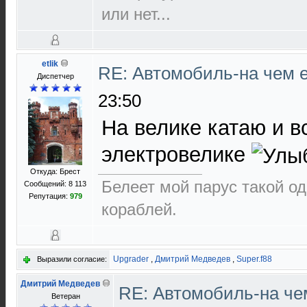
или нет...
etlik
RE: Автомобиль-на чем е
Диспетчер
23:50
На велике катаю и вс
электровелике
Откуда: Брест
Белеет мой парус такой о
Сообщений: 8 113
Репутация:
979
кораблей.
Upgrader
,
Дмитрий Медведев
,
Super.f88
Выразили согласие:
Дмитрий Медведев
RE: Автомобиль-на че
Ветеран