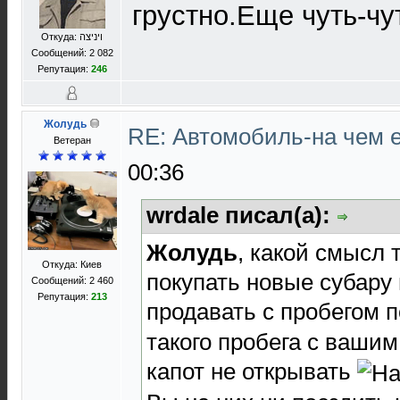
грустно.Еще чуть-чу
Откуда: ויניצה
Сообщений: 2 082
Репутация:
246
Жолудь
RE: Автомобиль-на чем е
Ветеран
00:36
wrdale писал(а):
Жолудь
, какой смысл 
Откуда: Киев
покупать новые субару
Сообщений: 2 460
Репутация:
213
продавать с пробегом 
такого пробега с ваши
капот не открывать