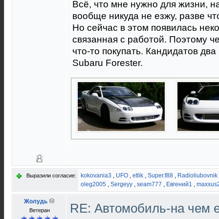
Всё, что мне нужно для жизни, н
вообще никуда не езжу, разве что
Но сейчас в этом появилась нек
связанная с работой. Поэтому ч
что-то покупать. Кандидатов два :
Subaru Forester.
kokovania3
,
UFO
,
etlik
,
Super.f88
,
Radioliubovnik
Выразили согласие:
oleg2005
,
Sergeyy
,
seam777
,
Евгений1
,
maxxus
Жолудь
RE: Автомобиль-на чем е
Ветеран