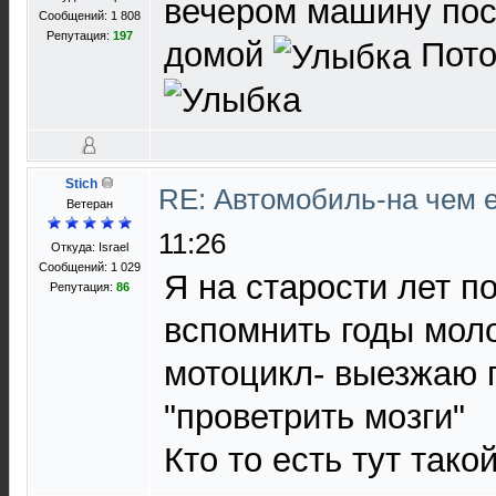
вечером машину пос
Сообщений: 1 808
Репутация:
197
домой
Пото
Stich
RE: Автомобиль-на чем е
Ветеран
11:26
Откуда: Israel
Сообщений: 1 029
Я на старости лет п
Репутация:
86
вспомнить годы мол
мотоцикл- выезжаю 
"проветрить мозги"
Кто то есть тут тако