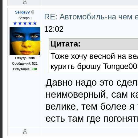
Sergeyy
RE: Автомобиль-на чем е
Ветеран
12:02
Цитата:
Тоже хочу весной на ве
Откуда: Київ
Сообщений: 521
курить брошу Tongue00
Репутация:
238
Давно надо это сдел
неимоверный, сам ка
велике, тем более я
есть там где погонят