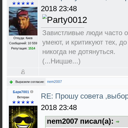
2018 23:48
Завистливые люди часто о
Откуда: Киев
умеют, и критикуют тех, д
Сообщений: 10 559
Репутация:
1514
никогда не дотянуться.
(...Ницше...)
nem2007
Выразили согласие:
Барк7001
RE: Прошу совета ,выбо
Ветеран
2018 23:48
nem2007 писал(а):