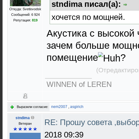
stndima писал(а):
Откуда: Svetlovodsk
хочется по мощней.
Сообщений: 6 924
Репутация:
819
Акустика с высокой 
зачем больше мощно
помещение
?
(Отредактиро
WINNEN of LEREN
nem2007
,
asgirich
Выразили согласие:
stndima
RE: Прошу совета ,выбо
Ветеран
2018 09:39