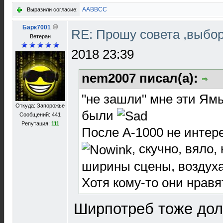
AABBCC
Выразили согласие:
Барк7001
RE: Прошу совета ,выбо
Ветеран
2018 23:39
nem2007 писал(а):
"не зашли" мне эти Ямы
Откуда: Запорожье
были
Сообщений: 441
Репутация:
111
После А-1000 не интер
, скучно, вяло,
ширины сцены, воздуха
Хотя кому-то они нравя
Ширпотреб тоже долж