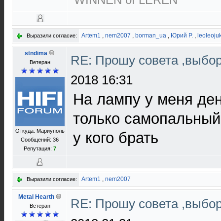
Artem1
,
nem2007
,
borman_ua
,
Юрий Р.
,
leoleoju
Выразили согласие:
stndima
RE: Прошу совета ,выбо
Ветеран
2018 16:31
На лампу у меня дене
только самопальный 
Откуда: Мариуполь
у кого брать
Сообщений: 36
Репутация:
7
Artem1
,
nem2007
Выразили согласие:
Metal Hearth
RE: Прошу совета ,выбо
Ветеран