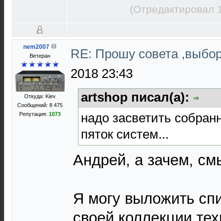
(Отредактировал 1
nem2007
RE: Прошу совета ,выбо
Ветеран
2018 23:43
artshop писал(а):
Откуда: Kiev
Сообщений: 8 475
надо засветить собран
Репутация:
1073
пяток систем...
Андрей, а зачем, см
Я могу выложить сп
своей коллекции техн