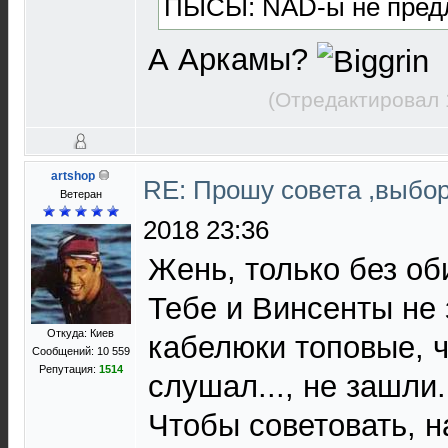
ПЫСЫ: NAD-ы не предл
А Аркамы?
(Отредактировал 
artshop
RE: Прошу совета ,выбо
Ветеран
2018 23:36
Жень, только без оби
Тебе и Винсенты не з
Откуда: Киев
кабелюки топовые, ч
Сообщений: 10 559
Репутация:
1514
слушал..., не зашли.
Чтобы советовать, н