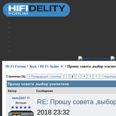
Hi-Fi Forum
/
Звук
/
Hi-Fi Аудио
/
Прошу совета ,выбор усилит
Страницы (6):
« Предыдущая страница
1
2
3
4
5
6
Следующая
Прошу совета ,выбор усилителя
Автор
Сообщение
nem2007
RE: Прошу совета ,выбо
Ветеран
2018 23:32