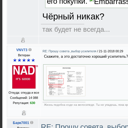
его покупки.
Чёрный никак?
так будет не всегда...
VNV73
RE: Прошу совета ,выбор усилителя
/
21-11-2018 00:29
Ветеран
Скажите, а это достаточно хороший усилитель?
Откуда: откуда и все
Сообщений: 14 088
Репутация:
630
Жизнь подобна езде на велосипеде. Ты не упадешь, пока кр
Барк7001
RE: Прошу совета ,выбо