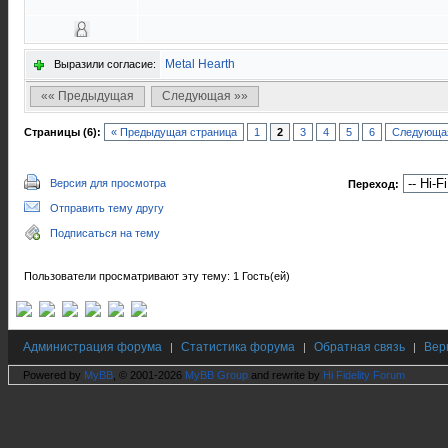
Metal Hearth
Выразили согласие:
«« Предыдущая
Следующая »»
Страницы (6):
« Предыдущая страница
1
2
3
4
5
6
Следующая
Версия для просмотра
Переход:
Отправить тему другу
Подписаться на тему
Пользователи просматривают эту тему: 1 Гость(ей)
Администрация форума
Статистика форума
Обратная связь
Вер
|
|
|
Powered by
MyBB
, © 2001-2026
MyBB Group
and rewrite by
Hi Fidelity Forum