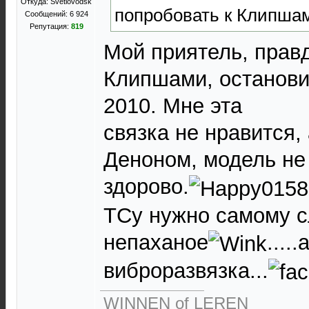
Откуда: Svetlovodsk
попробовать к Клипша
Сообщений: 6 924
Репутация:
819
Мой приятель, правд
Клипшами, останови
2010. Мне эта
связка не нравится,
Деноном, модель не
здорово.
ТСу нужно самому с
непаханое
....
виброразвязка...
WINNEN of LEREN