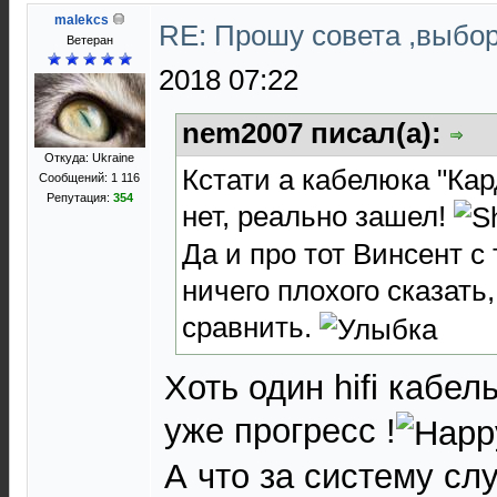
malekcs
RE: Прошу совета ,выбо
Ветеран
2018 07:22
nem2007 писал(а):
Откуда: Ukraine
Кстати а кабелюка "Кар
Сообщений: 1 116
Репутация:
354
нет, реально зашел!
Да и про тот Винсент с
ничего плохого сказать, 
сравнить.
Хоть один hifi кабел
уже прогресс !
А что за систему сл