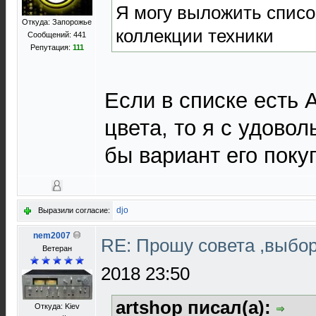
Я могу выложить списо
Откуда: Запорожье
коллекции техники
Сообщений: 441
Репутация:
111
Если в списке есть 
цвета, то я с удово
бы вариант его поку
djo
Выразили согласие:
nem2007
RE: Прошу совета ,выбо
Ветеран
2018 23:50
artshop писал(а):
Откуда: Kiev