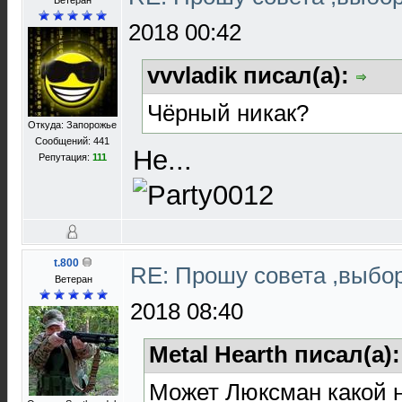
Ветеран
2018 00:42
vvvladik писал(а):
Чёрный никак?
Откуда: Запорожье
Сообщений: 441
Не...
Репутация:
111
t.800
RE: Прошу совета ,выбо
Ветеран
2018 08:40
Metal Hearth писал(а)
Может Люксман какой 