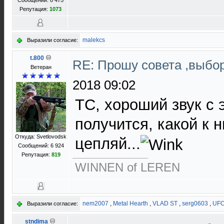
Сообщений: 8 475
Репутация:
1073
malekcs
Выразили согласие:
t.800
RE: Прошу совета ,выбо
Ветеран
2018 09:02
ТС, хороший звук с
получится, какой к 
Откуда: Svetlovodsk
цепляй...
Сообщений: 6 924
Репутация:
819
WINNEN of LEREN
nem2007
,
Metal Hearth
,
VLAD ST
,
serg0603
,
UF
Выразили согласие:
stndima