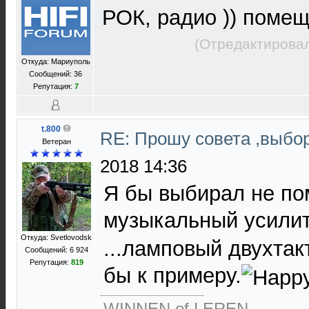
РОК, радио )) помещ
(Отредактировал
Откуда: Мариуполь
Сообщений: 36
Репутация:
7
t.800
RE: Прошу совета ,выбо
Ветеран
2018 14:36
Я бы выбирал не по
музыкальный усили
Откуда: Svetlovodsk
...ламповый двухта
Сообщений: 6 924
Репутация:
819
бы к примеру.
WINNEN of LEREN