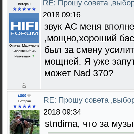
RE: Прошу совета ,выбо
Ветеран
2018 09:16
звук АС меня вполне
,мощно,хороший бас 
Откуда: Мариуполь
был за смену усилит
Сообщений: 36
Репутация:
7
мощней. Я уже запут
может Nad 370?
t.800
RE: Прошу совета ,выбо
Ветеран
2018 09:34
stndima, что за муз