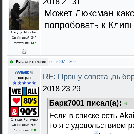
2018 21:31
Может Люксман како
попробовать к Кли
Откуда: München
Сообщений: 349
Репутация:
147
nem2007
,
t.800
Выразили согласие:
vvvladik
RE: Прошу совета ,выбо
Ветеран
2018 23:29
Барк7001 писал(а):
Если в списке есть Aka
Откуда: Житомир
то я с удовольствием 
Сообщений: 404
Репутация:
218