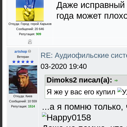
Даже исправный 
года может плохо
Откуда: Город -герой Харьков
Сообщений: 20 646
Репутация:
909
artshop
RE: Аудиофильские сист
Ветеран
03-2020 19:40
Dimoks2 писал(а):
Я же у вас его купил
Откуда: Киев
Сообщений: 10 559
...а я помню только,
Репутация:
1514