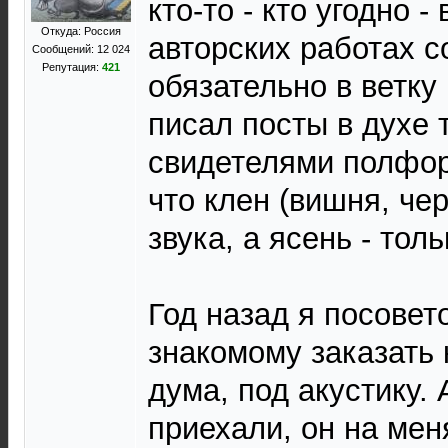
кто-то - кто угодно 
Откуда: Россия
авторских работах с
Сообщений: 12 024
Репутация:
421
обязательно в ветку
писал посты в духе 
свидетелями полфор
что клен (вишня, че
звука, а ясень - тол
Год назад я посовет
знакомому заказать
дума, под акустику. 
приехали, он на мен