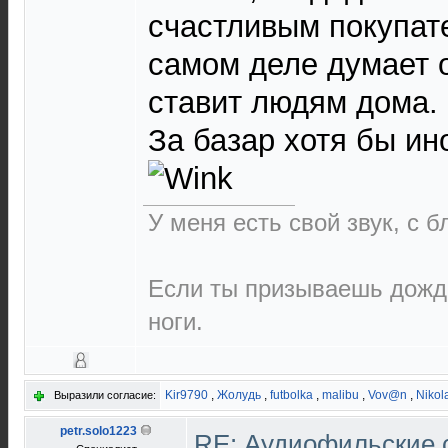
счастливым покупате
самом деле думает о
ставит людям дома.
За базар хотя бы ин
У меня есть свой звук, с 
Если ты призываешь дождь
ноги.
Kir9790
,
Жолудь
,
futbolka
,
malibu
,
Vov@n
,
Nikola
Выразили согласие:
petr.solo1223
RE: Аудиофильские 