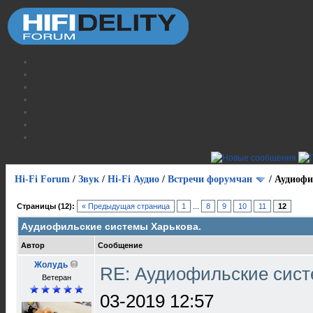
Hi-Fi Forum
/
Звук
/
Hi-Fi Аудио
/
Встречи форумчан
/
Аудиофи
Страницы (12):
« Предыдущая страница
1
...
8
9
10
11
12
Аудиофильские системы Харькова.
Автор
Сообщение
Жолудь
RE: Аудиофильские сист
Ветеран
03-2019 12:57