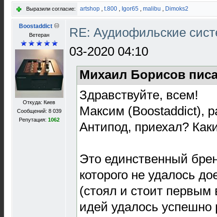
artshop
,
t.800
,
Igor65
,
malibu
,
Dimoks2
Выразили согласие:
Boostaddict
RE: Аудиофильские сист
Ветеран
03-2020 04:10
Михаил Борисов писа
Здравствуйте, всем!
Откуда: Киев
Максим (Boostaddict), 
Сообщений: 8 039
Репутация:
1062
Антипод, приехал? Как
Это единственный брен
которого не удалось дое
(стоял и стоит первым 
идей удалось успешно 