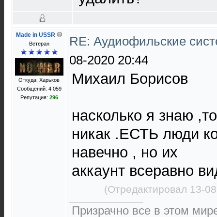
Made in USSR
RE: Аудиофильские сист
Ветеран
08-2020 20:44
Михаил Борисов
Откуда: Харьков
Сообщений: 4 059
Репутация:
296
насколько я знаю ,т
никак .ЕСТЬ люди к
навечно , но их
аккаунт всеравно ви
(Отредактировал 13-08
Призрачно все в этом ми