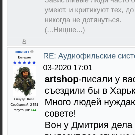
умеют, и критикуют тех, д
никогда не дотянуться.
(...Ницше...)
эполитт
RE: Аудиофильские сист
Ветеран
03-2020 17:01
artshop
-писали у ва
съездили бы в Харьк
Много людей нужда
Откуда: Киев
Сообщений: 2 531
Репутация:
144
совете!
Вон у Дмитрия дела 