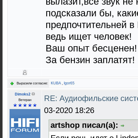
вылазит,все звук не 
подсказали бы, каки
предпочтительней в 
ведь ищет человек!
Ваш опыт бесценен!
За бензин заплатят!
KUBA
,
Igor65
Выразили согласие:
Dimoks2
RE: Аудиофильские сист
Ветеран
03-2020 18:26
artshop писал(а):
Если речь идет о Linde