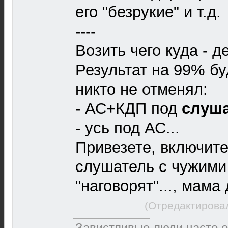
его "безрукие" и т.д.
----
Возить чего куда - 
Результат на 99% бу
никто не отменял:
- АС+КДП под
слуш
- усь под АС...
Привезете, включите
слушатель с чужими
"наговорят"..., мама
(Отредактировал
Завистливые люди часто о