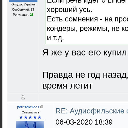
Откуда: Україна
хороший усь.
Сообщений: 93
Репутация:
28
Есть сомнения - на проф
кондеры, режимы, не ко
и т.д.
Я же у вас его купи
Правда не год назад,
время летит
petr.solo1223
RE: Аудиофильские 
Специалист
06-03-2020 18:39