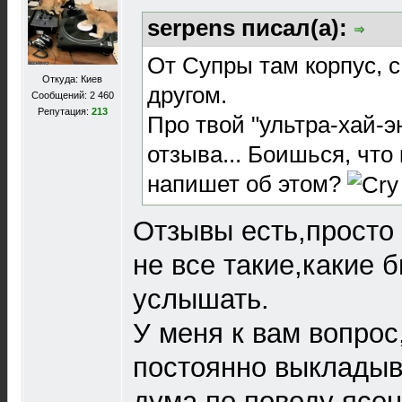
serpens писал(а):
От Супры там корпус, с
Откуда: Киев
другом.
Сообщений: 2 460
Репутация:
213
Про твой "ультра-хай-э
отзыва... Боишься, что 
напишет об этом?
Отзывы есть,просто 
не все такие,какие 
услышать.
У меня к вам вопро
постоянно выкладыв
дума по поводу ясен