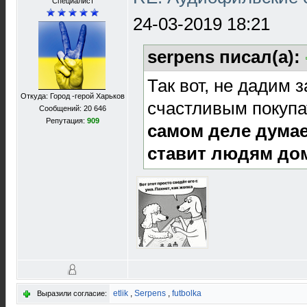
Специалист
24-03-2019 18:21
serpens писал(а):
Так вот, не дадим з
Откуда: Город -герой Харьков
счастливым покуп
Сообщений: 20 646
Репутация:
909
самом деле думает
ставит людям до
etlik
,
Serpens
,
futbolka
Выразили согласие: