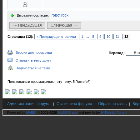
robot rock
Выразили согласие:
«« Предыдущая
Следующая »»
Страницы (12):
« Предыдущая страница
1
...
8
9
10
11
12
Версия для просмотра
Переход:
Отправить тему другу
Подписаться на тему
Пользователи просматривают эту тему: 5 Гость(ей)
Администрация форума
Статистика форума
Обратная связь
Вер
|
|
|
Powered by
MyBB
, © 2001-2026
MyBB Group
and rewrite by
Hi Fidelity Forum