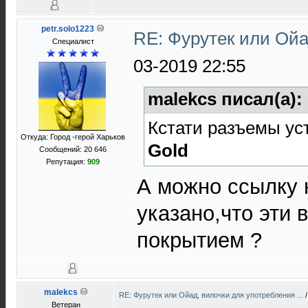
petr.solo1223
RE: Фурутек или Ойа
Специалист
03-2019 22:55
malekcs писал(а):
Кстати разъемы ус
Откуда: Город -герой Харьков
Gold
Сообщений: 20 646
Репутация:
909
А можно ссылку 
указано,что эти 
покрытием ?
malekcs
RE: Фурутек или Ойад, вилочки для употребления ...
Ветеран