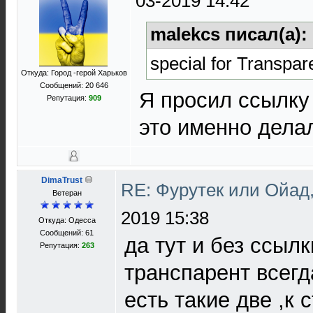
03-2019 14:42
malekcs писал(а):
special for Transpar
Откуда: Город -герой Харьков
Сообщений: 20 646
Я просил ссылку
Репутация:
909
это именно дела
DimaTrust
RE: Фурутек или Ойад,
Ветеран
2019 15:38
Откуда: Одесса
Сообщений: 61
да тут и без ссыл
Репутация:
263
транспарент всегд
есть такие две ,к 