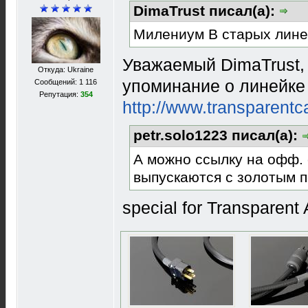
DimaTrust писал(а):
Милениум В старых лин
Уважаемый DimaTrust, 
Откуда: Ukraine
упоминание о линейке
Сообщений: 1 116
Репутация:
354
http://www.transparent
petr.solo1223 писал(а):
А можно ссылку на офф. с
выпускаются с золотым 
special for Transparent