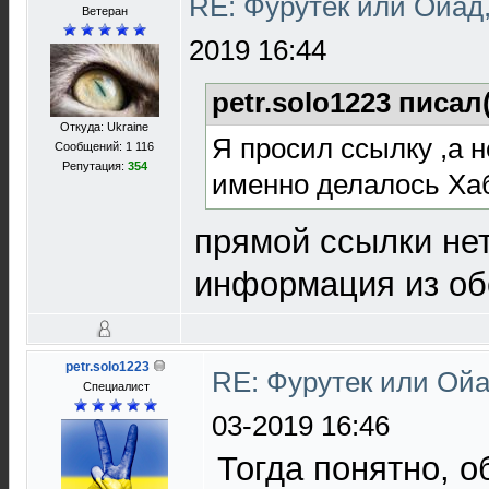
RE: Фурутек или Ойад,
Ветеран
2019 16:44
petr.solo1223 писал
Откуда: Ukraine
Я просил ссылку ,а 
Сообщений: 1 116
Репутация:
354
именно делалось Ха
прямой ссылки нет
информация из об
petr.solo1223
RE: Фурутек или Ойа
Специалист
03-2019 16:46
Тогда понятно, о