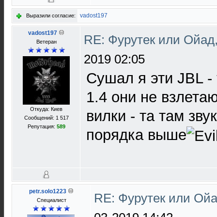
vadost197
Выразили согласие:
vadost197
RE: Фурутек или Ойад,
Ветеран
2019 02:05
Сушал я эти JBL -
1.4 они не взлетаю
Откуда: Киев
вилки - та там зву
Сообщений: 1 517
Репутация:
589
порядка выше
petr.solo1223
RE: Фурутек или Ойа
Специалист