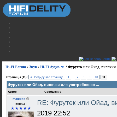
Hi-Fi Forum
/
Звук
/
Hi-Fi Аудио
/
Фурутек или Ойад, вилочки д
Страницы (11):
« Предыдущая страница
1
...
7
8
9
10
11
Фурутек или Ойад, вилочки для употребления ...
Автор
Сообщение
malekcs
RE: Фурутек или Ойад, в
Ветеран
2019 22:52