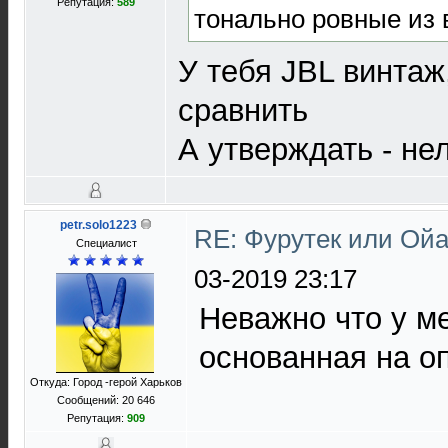
Репутация:
589
тонально ровные из 
У тебя JBL винтаж
сравнить
А утверждать - не
petr.solo1223
RE: Фурутек или Ойа
Специалист
03-2019 23:17
Неважно что у ме
основанная на о
Откуда: Город -герой Харьков
Сообщений: 20 646
Репутация:
909