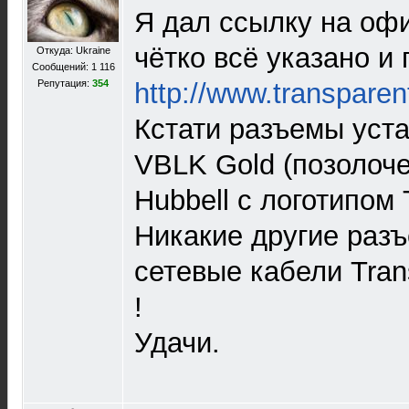
Я дал ссылку на офиц
чётко всё указано и 
Откуда: Ukraine
Сообщений: 1 116
Репутация:
354
http://www.transpar
Кстати разъемы уст
VBLK Gold (позолоче
Hubbell с логотипом 
Никакие другие раз
сетевые кабели Tran
!
Удачи.