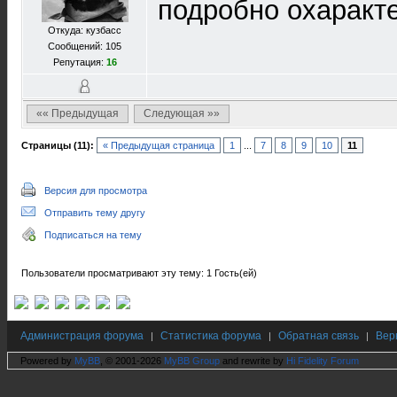
подробно охаракт
Откуда: кузбасс
Сообщений: 105
Репутация:
16
«« Предыдущая
Следующая »»
Страницы (11):
« Предыдущая страница
1
...
7
8
9
10
11
Версия для просмотра
Отправить тему другу
Подписаться на тему
Пользователи просматривают эту тему: 1 Гость(ей)
Администрация форума
Статистика форума
Обратная связь
Вер
|
|
|
Powered by
MyBB
, © 2001-2026
MyBB Group
and rewrite by
Hi Fidelity Forum