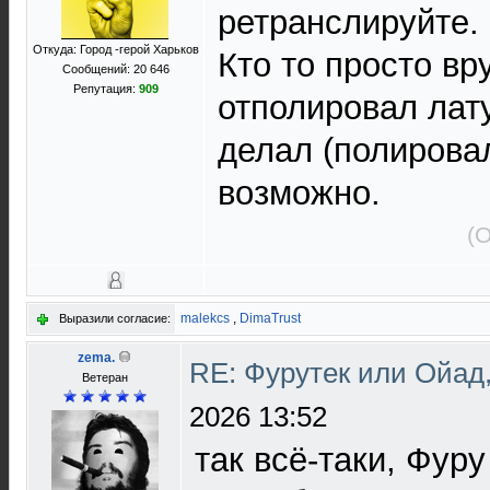
ретранслируйте.
Откуда: Город -герой Харьков
Кто то просто вр
Сообщений: 20 646
Репутация:
909
отполировал лату
делал (полировал
возможно.
(
malekcs
,
DimaTrust
Выразили согласие:
zema.
RE: Фурутек или Ойад,
Ветеран
2026 13:52
так всё-таки, Фур