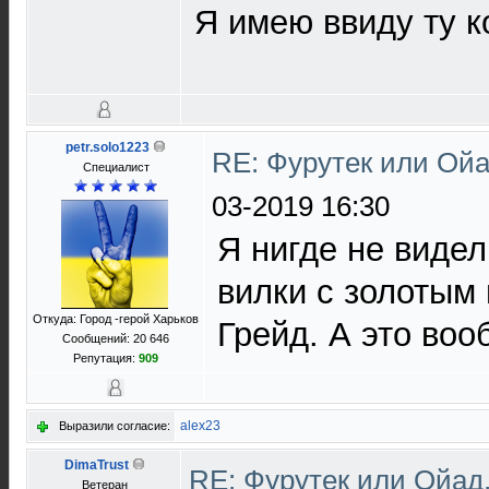
Я имею ввиду ту к
petr.solo1223
RE: Фурутек или Ойа
Специалист
03-2019 16:30
Я нигде не виде
вилки с золотым
Откуда: Город -герой Харьков
Грейд. А это во
Сообщений: 20 646
Репутация:
909
alex23
Выразили согласие:
DimaTrust
RE: Фурутек или Ойад,
Ветеран