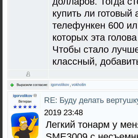
долларов. Тогда ст
купить ли готовый 
телефункен 600 ил
которых эта голова
Чтобы стало лучше
классный, добавит
igorvolikov
,
vokhotin
Выразили согласие:
igorvolikov
RE: Буду делать вертушк
Ветеран
2019 23:48
Легкий тонарм у мен
SME3009 с несъемн