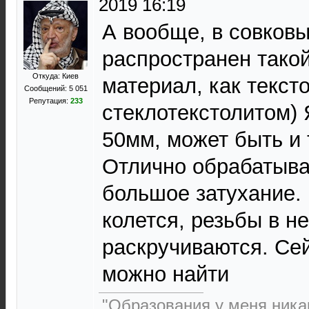
2019 16:19
А вообще, в совков
распространен тако
Откуда: Киев
материал, как тексто
Сообщений: 5 051
Репутация:
233
стеклотекстолитом) 
50мм, может быть и
Отлично обрабатыва
большое затухание. 
колется, резьбы в н
раскручиваются. Сей
можно найти
"Образования у меня никак