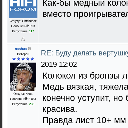
Как-бы медный коло
вместо проигрыват
Откуда: Симбирск
Сообщений: 993
Репутация:
117
nashua
RE: Буду делать вертушк
Ветеран
2019 12:02
Колокол из бронзы л
Медь вязкая, тяжела
Откуда: Киев
конечно уступит, но
Сообщений: 5 051
Репутация:
233
красива.
Правда лист 10+ мм