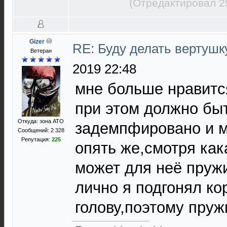
(Отредактировал 2
Gizer
RE: Буду делать вертушк
Ветеран
2019 22:48
мне больше нравится
при этом должно бы
Откуда: зона АТО
задемпфировано и м
Сообщений: 2 328
Репутация:
225
опять же,смотря как
может для неё пруж
лично я подгонял ко
голову,поэтому пруж