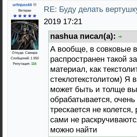
urfinjuss66
RE: Буду делать вертушк
Ветеран
2019 17:21
nashua писал(а):
А вообще, в совковые 
Откуда: Самара
распространен такой з
Сообщений: 1 650
Репутация:
116
материал, как текстолит
стеклотекстолитом) Я 
может быть и толще вы
обрабатывается, очень
трескается не колется,
сами не раскручиваютс
можно найти