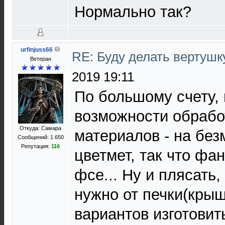
Нормально так?
urfinjuss66
RE: Буду делать вертушк
Ветеран
2019 19:11
По большому счету, 
возможности обрабо
Откуда: Самара
материалов - на бе
Сообщений: 1 650
Репутация:
116
цветмет, так что фа
фсе... Ну и плясать,
нужно от печки(крыш
вариантов изготовит