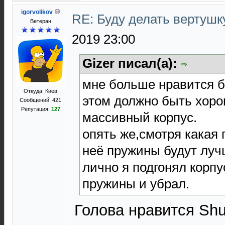
igorvolikov
RE: Буду делать вертушк
Ветеран
2019 23:00
Gizer писал(а):
мне больше нравится б
Откуда: Киев
этом должно быть хор
Сообщений: 421
Репутация:
127
массивный корпус.
опять же,смотря какая 
неё пружины будут луч
лично я подгонял корпу
пружины и убрал.
Голова нравится Shu