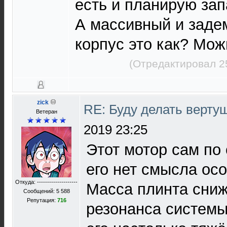
есть и планирую зап
А массивный и зад
корпус это как? Мож
(Отредактировал 2
zick
RE: Буду делать верту
Ветеран
2019 23:25
Этот мотор сам по 
его нет смысла ос
Откуда: --------------------
Масса плинта сниж
Сообщений: 5 588
Репутация:
716
резонанса системы