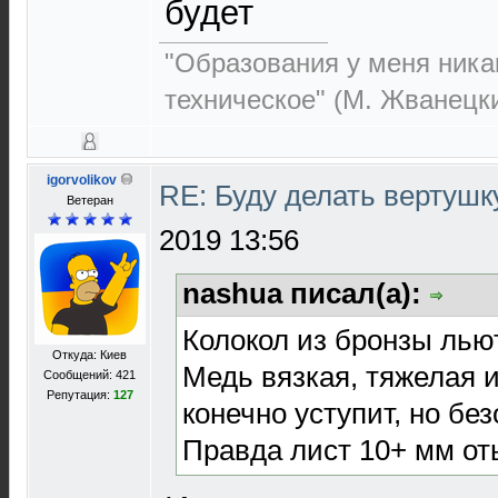
будет
"Образования у меня никак
техническое" (М. Жванецк
igorvolikov
RE: Буду делать вертушк
Ветеран
2019 13:56
nashua писал(а):
Колокол из бронзы льют
Откуда: Киев
Медь вязкая, тяжелая 
Сообщений: 421
Репутация:
127
конечно уступит, но без
Правда лист 10+ мм от