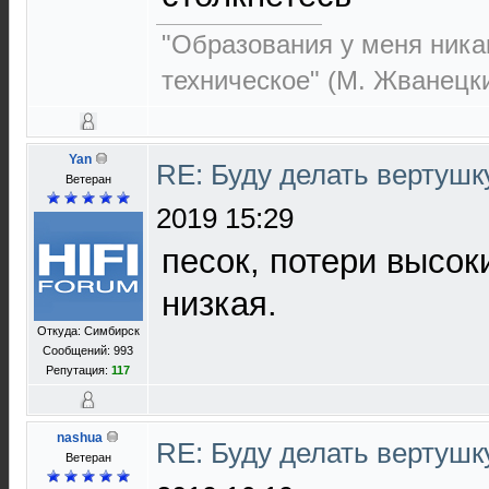
"Образования у меня никак
техническое" (М. Жванецк
Yan
RE: Буду делать вертушк
Ветеран
2019 15:29
песок, потери высок
низкая.
Откуда: Симбирск
Сообщений: 993
Репутация:
117
nashua
RE: Буду делать вертушк
Ветеран