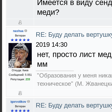
Имеется в виду сен
меди?
nashua
RE: Буду делать вертушк
Ветеран
2019 14:30
нет, просто лист мед
мм
Откуда: Киев
"Образования у меня никак
Сообщений: 5 051
Репутация:
233
техническое" (М. Жванецк
igorvolikov
RE: Буду делать вертушк
Ветеран