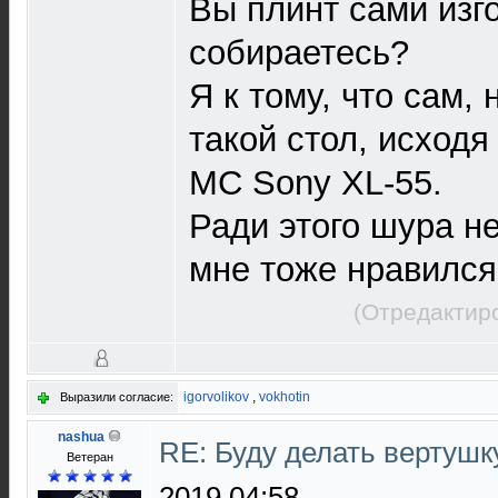
Вы плинт сами изг
собираетесь?
Я к тому, что сам,
такой стол, исходя
МС Sony XL-55.
Ради этого шура не
мне тоже нравился 
(Отредактир
igorvolikov
,
vokhotin
Выразили согласие:
nashua
RE: Буду делать вертушк
Ветеран
2019 04:58