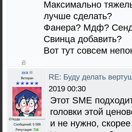
Максимально тяжелы
лучше сделать?
Фанера? Мдф? Сенд
Свинца добавить?
Вот тут совсем непо
zick
RE: Буду делать верту
Ветеран
2019 00:30
Этот SME подходит
головки этой ценов
Откуда: --------------------
и не нужно, скорее
Сообщений: 5 588
Репутация:
716