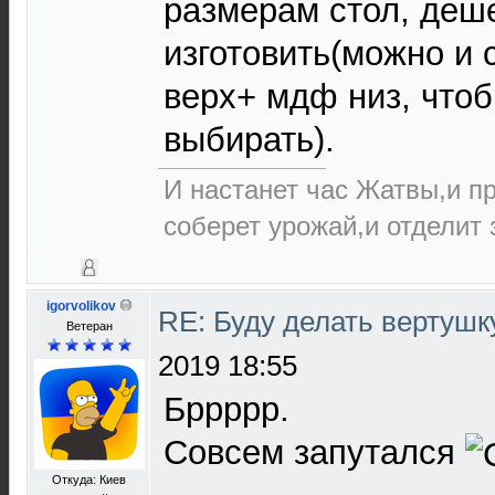
размерам стол, деш
изготовить(можно и
верх+ мдф низ, чтоб
выбирать).
И настанет час Жатвы,и п
соберет урожай,и отделит з
igorvolikov
RE: Буду делать вертушк
Ветеран
2019 18:55
Бррррр.
Совсем запутался
Откуда: Киев