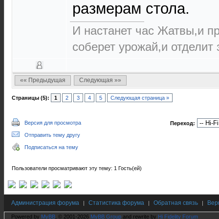
размерам стола.
И настанет час Жатвы,и п
соберет урожай,и отделит з
«« Предыдущая
Следующая »»
Страницы (5):
1
2
3
4
5
Следующая страница »
Версия для просмотра
Переход:
Отправить тему другу
Подписаться на тему
Пользователи просматривают эту тему: 1 Гость(ей)
Администрация форума
Статистика форума
Обратная связь
Вер
|
|
|
Powered by
MyBB
, © 2001-2026
MyBB Group
and rewrite by
Hi Fidelity Forum