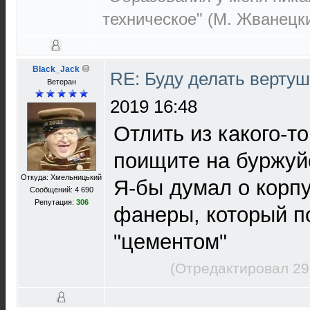
техническое" (М. Жванецк
Black_Jack
RE: Буду делать вертуш
Ветеран
2019 16:48
Отлить из какого-то
поищите на буржуй
Откуда: Хмельницький
Я-бы думал о корп
Сообщений: 4 690
Репутация:
306
фанеры, который п
"цементом"
(Отредактировал 29