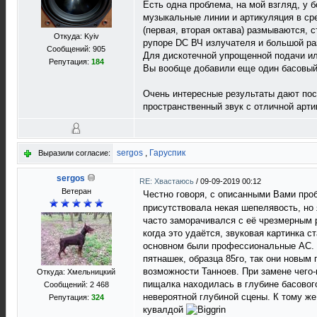
Есть одна проблема, на мой взгляд, у 
музыкальные линии и артикуляция в ср
(первая, вторая октава) размываются,
Откуда: Kyiv
рупоре DC ВЧ излучателя и большой р
Сообщений: 905
Для дискотечной упрощенной подачи ил
Репутация:
184
Вы вообще добавили еще один басовый 
Очень интересные результаты дают по
пространственный звук с отличной арти
sergos
,
Гаруспик
Выразили согласие:
sergos
RE: Хвастаюсь
/
09-09-2019 00:12
Ветеран
Честно говоря, с описанными Вами про
присутствовала некая шепелявость, но 
часто заморачивался с её чрезмерным р
когда это удаётся, звуковая картинка с
основном были профессиональные АС. Д
пятнашек, образца 85го, так они новым 
возможности Танноев. При замене чего-
Откуда: Хмельницкий
пищалка находилась в глубине басового
Сообщений: 2 468
невероятной глубиной сцены. К тому же
Репутация:
324
кувалдой