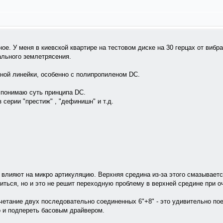
ое. У меня в киевской квартире на тестовом диске на 30 герцах от вибр
ального землетрясения.
ной линейки, особенно с полипропиленом DC.
 понимаю суть принципа DC.
 серии "престиж" , "дефинишн" и т.д.
влияют на микро артикуляцию. Верхняя средина из-за этого смазываетс
зиться, но и это не решит переходную проблему в верхней средине при
етание двух последовательно соединенных 6"+8" - это удивительно поет
о и подпереть басовым драйвером.