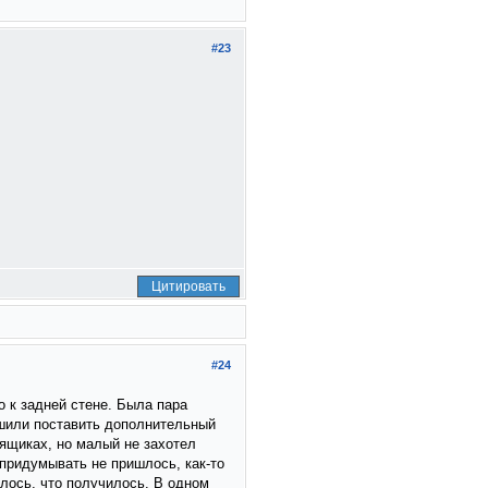
#23
Цитировать
#24
о к задней стене. Была пара
ешили поставить дополнительный
ящиках, но малый не захотел
придумывать не пришлось, как-то
илось, что получилось. В одном