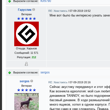
Kir9790
Выразили согласие:
Гаруспик
RE: Хвастаюсь
/
07-09-2019 19:52
Ветеран
Мне вот было бы интересно узнать заче
Откуда: Харьков
Сообщений: 11 571
Репутация:
212
sergos
Выразили согласие:
sergos
RE: Хвастаюсь
/
07-09-2019 20:16
Ветеран
Сейчас акустику передвинул и этот эфф
Как возникла идеология: мой сын любит
динамиков TANNOY, но было подозрение
басовый динамик. В ходе размышлений 
много ящиков, хотел в одном корпусе.
быстро само в уме сложилось. Правда, 