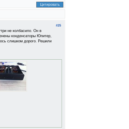
Цитировать
#25
три не колбасило. Он в
менены конденсаторы Юпитер,
лось слишком дорого. Решили