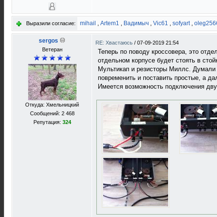
mihail
,
Artem1
,
Вадимыч
,
Vic61
,
sofyart
,
oleg256
Выразили согласие:
sergos
RE: Хвастаюсь
/
07-09-2019 21:54
Ветеран
Теперь по поводу кроссовера, это отде
отдельном корпусе будет стоять в сто
Мультикап и резисторы Миллс. Думали 
повременить и поставить простые, а д
Имеется возможность подключения двух
Откуда: Хмельницкий
Сообщений: 2 468
Репутация:
324