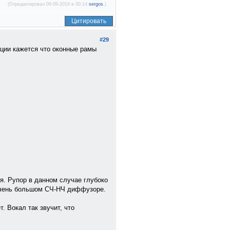
(Отредактировал 09-09-2019 в 00:14
sergos
.)
Цитировать
#29
ации кажется что оконные рамы
я. Рупор в данном случае глубоко
 очень большом СЧ-НЧ диффузоре.
. Вокал так звучит, что