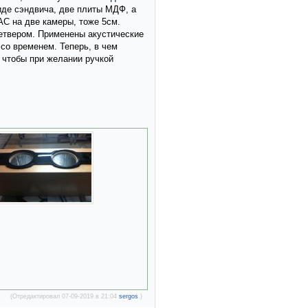
де сэндвича, две плиты МДФ, а
АС на две камеры, тоже 5см.
етвером. Применены акустические
со временем. Теперь, в чем
 чтобы при желании ручкой
(Отредактировал 07-09-2019 в 21:04
sergos
.)