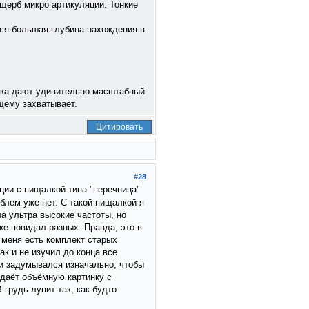
ущерб микро артикуляции. Тонкие
тся большая глубина нахождения в
ика дают удивительно масштабный
ящему захватывает.
Цитировать
#28
ции с пищалкой типа "перечница"
блем уже нет. С такой пищалкой я
а ультра высокие частоты, но
оже повидал разных. Правда, это в
 меня есть комплект старых
ак и не изучил до конца все
 и задумывался изначально, чтобы
здаёт объёмную картинку с
грудь лупит так, как будто