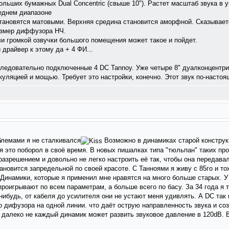
больших бумажных Dual Concentric (свыше 10"). Растет масштаб звука в 
еднем диапазоне
 становятся матовыми. Верхняя средина становится аморфной. Сказывае
азмер диффузора НЧ.
и громкой озвучки большого помещения может такое и пойдет.
драйвер к этому да + 4 ФИ...
следовательно подключенные 4 DC Tannoy. Уже четыре 8" дуалконцентр
куляцией и мощью. Требует это настройки, конечно. Этот звук по-насто
блемами я не сталкивался
Возможно в динамиках старой конструк
я это поборол в своё время. В новых пишалках типа "тюльпан" таких про
азрешением и довольно не легко настроить её так, чтобы она передавал
тановится запредельной по своей красоте. С Танноями я живу с 85го и т
инамики, которые я применил мне нравятся на много больше старых. У
проигрывают по всем параметрам, а больше всего по басу. За 34 года я т
нибудь, от кабеля до усилителя они не устают меня удивлять. А DC так
 дифузора на одной линии. что даёт острую направленность звука и со
 далеко не каждый динамик может развить звуковое давление в 120dB. В 