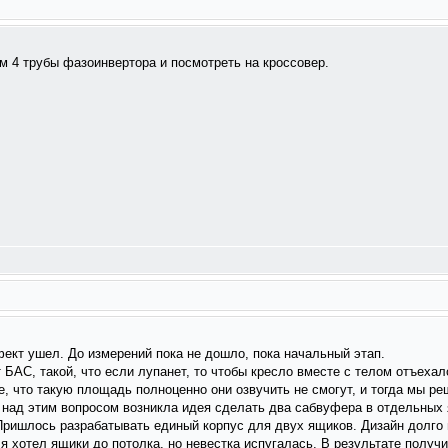
м 4 трубы фазоинвертора и посмотреть на кроссовер.
ект ушел. До измерений пока не дошло, пока начальный этап.
 БАС, такой, что если лупанет, то чтобы кресло вместе с телом отъехал
, что такую площадь полноценно они озвучить не смогут, и тогда мы р
над этим вопросом возникла идея сделать два сабвуфера в отдельных 
 Пришлось разрабатывать единый корпус для двух ящиков. Дизайн долго 
я хотел ящики до потолка, но невестка испугалась. В результате получ