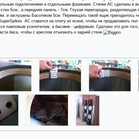
дельным подключением и отдельными фазиками. Стенки АС сделаны в ви
тен 5см., а передняя панель - 7см. Глухая перегородка, разделяющая 
мм. и заглушены Басотеком 5см. Перемещать такой ящик приходилось ч
perSpikes. АС ставится на плиту из ясеня, чтобы не продавливать пол 
ся ламповым усилителем, а басовик - цифровым. Сделано это для того,
асти баса, чтобы с креслом отъезжать к задней стене