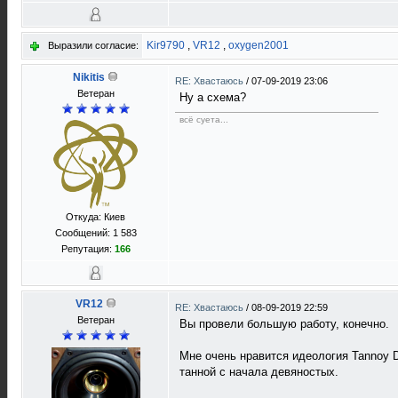
Kir9790
,
VR12
,
oxygen2001
Выразили согласие:
Nikitis
RE: Хвастаюсь
/
07-09-2019 23:06
Ветеран
Ну а схема?
всё суета...
Откуда: Киев
Сообщений: 1 583
Репутация:
166
VR12
RE: Хвастаюсь
/
08-09-2019 22:59
Ветеран
Вы провели большую работу, конечно.
Мне очень нравится идеология Tannoy 
танной с начала девяностых.