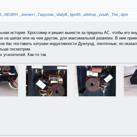
6
,
NEGRIY
,
эполитт
,
Гаруспик
,
vitalyB
,
Igor65
,
artshop
,
yusah
,
The
,
djon
льная история. Кроссовер я решил вынести за пределы АС. чтобы его вну
йке на шипах или на чем другом, для максимальной развязки. В нем при
на бас поставить катушки индуктивности Дуелунд, ленточные, но оказа
альше посмотрим.
 усилителей. Как-то так