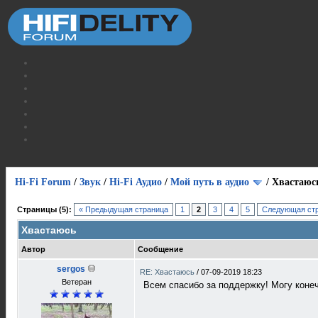
Hi-Fi Forum
/
Звук
/
Hi-Fi Аудио
/
Мой путь в аудио
/
Хвастаюс
Страницы (5):
« Предыдущая страница
1
2
3
4
5
Следующая стр
Хвастаюсь
Автор
Сообщение
sergos
RE: Хвастаюсь
/
07-09-2019 18:23
Ветеран
Всем спасибо за поддержку! Могу конеч