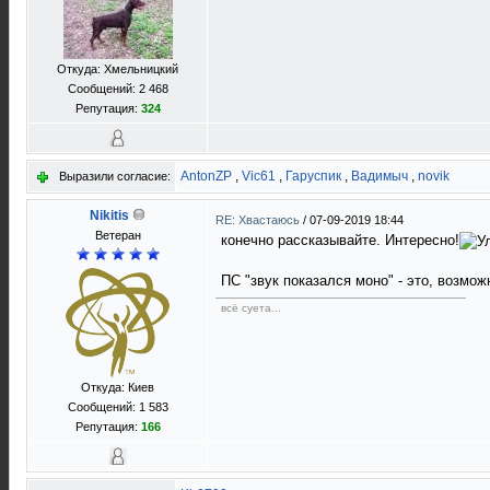
Откуда: Хмельницкий
Сообщений: 2 468
Репутация:
324
AntonZP
,
Vic61
,
Гаруспик
,
Вадимыч
,
novik
Выразили согласие:
Nikitis
RE: Хвастаюсь
/
07-09-2019 18:44
Ветеран
конечно рассказывайте. Интересно!
ПС "звук показался моно" - это, возм
всё суета...
Откуда: Киев
Сообщений: 1 583
Репутация:
166