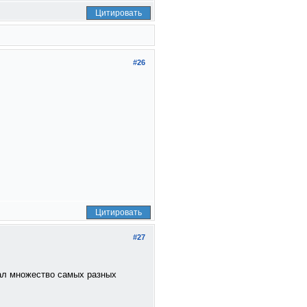
Цитировать
#26
Цитировать
#27
шал множество самых разных