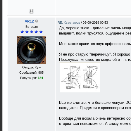
VR12
RE: Хвастаюсь
/
09-09-2019 00:53
Ветеран
Да, хорошо знаю - давление очень мощн
выдавит, полки трусятся, ощущение ре
Мне также нравится звук прфессиональ
Я не про старую "перечницу". Я хорошо
Прослушал множество моделей в т.ч. из
Откуда: Kyiv
Сообщений: 905
Репутация:
184
Все же считаю, что большие лопухи DC 
находится. Придется с кроссовером во
Вообще для вокала очень интересно соч
оторваться невозможно.. А снизу можн