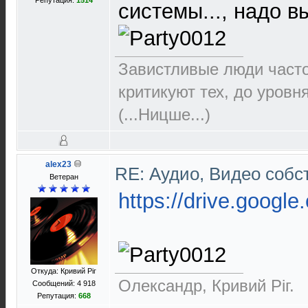
Репутация:
1514
системы..., надо 
Завистливые люди часто 
критикуют тех, до уровн
(...Ницше...)
alex23
RE: Аудио, Видео соб
Ветеран
https://drive.google
Откуда: Кривий Рiг
Олександр, Кривий Рiг.
Сообщений: 4 918
Репутация:
668