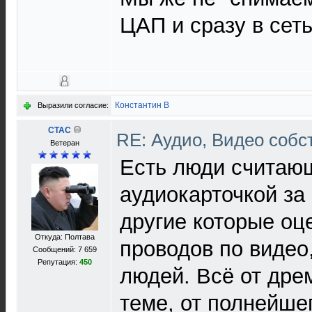
ЦАП и сразу в сеть
Константин В
Выразили согласие:
CTAC
RE: Аудио, Видео соб
Ветеран
Есть люди считающ
аудиокарточкой за 
другие которые оц
Откуда: Полтава
проводов по видео
Сообщений: 7 659
Репутация:
450
людей. Всё от дре
теме, от полнейше