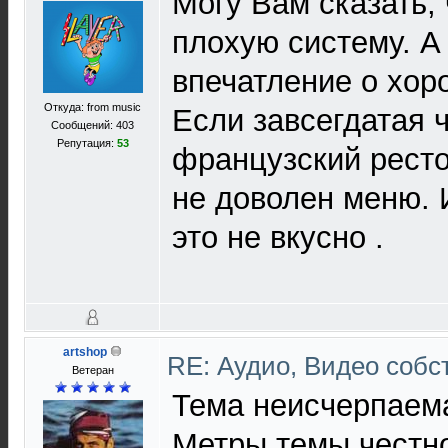
Могу Вам сказать,
плохую систему. А
впечатление о хор
Откуда: from music
Если завсегдатая 
Сообщений: 403
Репутация:
53
французский ресто
не доволен меню. 
это не вкусно .
artshop
RE: Аудио, Видео соб
Ветеран
Тема неисчерпаема
Метры темы честно