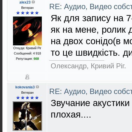
alex23
RE: Аудио, Видео соб
Ветеран
Як для запису на 7
як на мене, ролик
на двох сонідо(в м
Откуда: Кривий Рiг
то це швидкість. д
Сообщений: 4 918
Репутация:
668
Олександр, Кривий Рiг.
kokovania3
RE: Аудио, Видео соб
Ветеран
Звучание акустики
плохая....