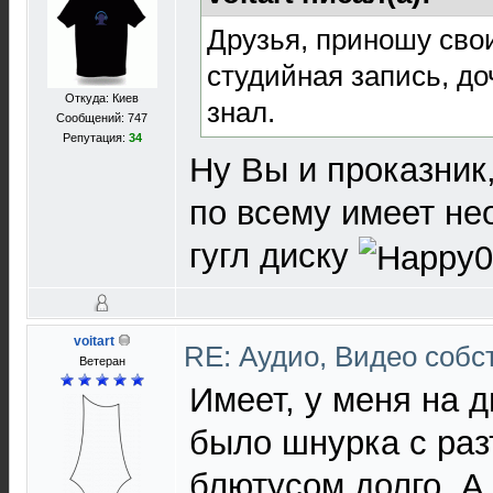
Друзья, приношу свои
студийная запись, доч
Откуда: Киев
знал.
Сообщений: 747
Репутация:
34
Ну Вы и проказник
по всему имеет не
гугл диску
voitart
RE: Аудио, Видео соб
Ветеран
Имеет, у меня на д
было шнурка с раз
блютусом долго. А 