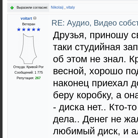
Nikolaij
,
vitaly
Выразили согласие:
voitart
RE: Аудио, Видео соб
Ветеран
Друзья, приношу с
таки студийная зап
об этом не знал. К
Откуда: Кривой Рог
весной, хорошо по
Сообщений: 1 775
Репутация:
267
наконец приехал д
беру коробку, а он
- диска нет.. Кто-т
дела.. Денег не жа
любимый диск, и а