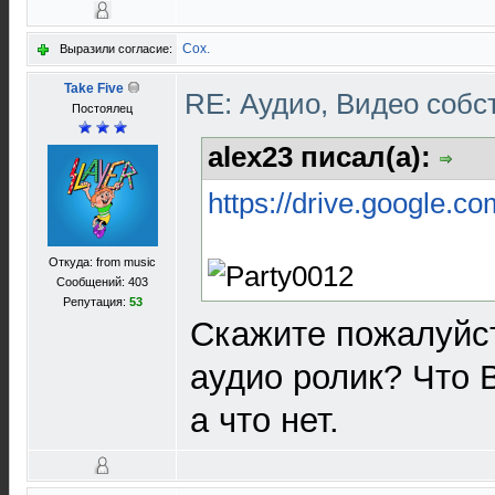
Cox.
Выразили согласие:
Take Five
RE: Аудио, Видео соб
Постоялец
alex23 писал(а):
https://drive.google.co
Откуда: from music
Сообщений: 403
Репутация:
53
Скажите пожалуйст
аудио ролик? Что 
а что нет.