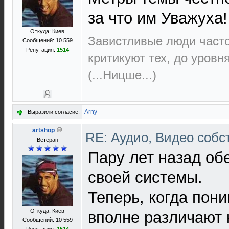
за что им Уважуха!
Откуда: Киев
Завистливые люди часто 
Сообщений: 10 559
Репутация:
1514
критикуют тех, до уровн
(...Ницше...)
Arny
Выразили согласие:
artshop
RE: Аудио, Видео соб
Ветеран
Пару лет назад об
своей системы.
Теперь, когда пон
Откуда: Киев
вполне различают 
Сообщений: 10 559