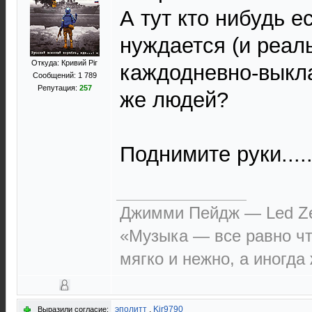
А тут кто нибудь е
нуждается (и реаль
Откуда: Кривий Рiг
каждодневно-выкл
Сообщений: 1 789
Репутация:
257
же людей?
Поднимите руки....
Джимми Пейдж — Led Ze
«Музыка — все равно чт
мягко и нежно, а иногда
эполитт
,
Kir9790
Выразили согласие: