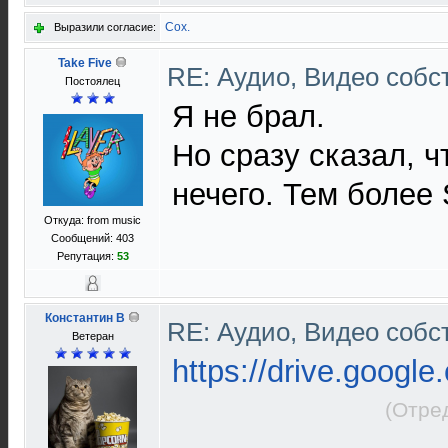
Cox.
Выразили согласие:
Take Five
RE: Аудио, Видео соб
Постоялец
Я не брал.
Но сразу сказал, ч
нечего. Тем более 
Откуда: from music
Сообщений: 403
Репутация:
53
Константин В
RE: Аудио, Видео соб
Ветеран
https://drive.google
(Отре