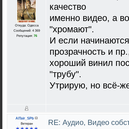
качество
именно видео, а в
Откуда: Одесса
"хромают".
Сообщений: 4 369
Репутация:
76
И если начинаются
прозрачность и пр.,
хороший винил пос
"трубу".
Утрирую, но всё-же
AlTair_SPb
RE: Аудио, Видео соб
Ветеран