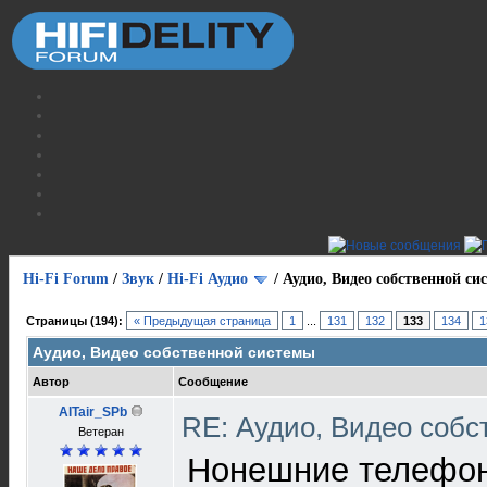
Hi-Fi Forum
/
Звук
/
Hi-Fi Аудио
/
Аудио, Видео собственной си
Страницы (194):
« Предыдущая страница
1
...
131
132
133
134
1
Аудио, Видео собственной системы
Автор
Сообщение
AlTair_SPb
RE: Аудио, Видео соб
Ветеран
Нонешние телефон