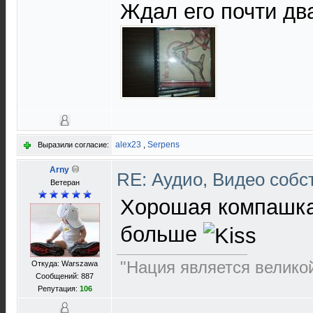
Ждал его почти дв
alex23
,
Serpens
Выразили согласие:
Arny
RE: Аудио, Видео соб
Ветеран
Хорошая компашка
больше
"Нация является великой
Откуда: Warszawa
Сообщений: 887
Репутация:
106