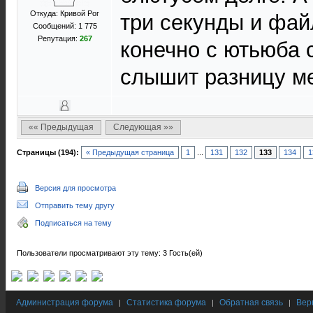
Откуда: Кривой Рог
три секунды и фай
Сообщений: 1 775
Репутация:
267
конечно с ютьюба 
слышит разницу ме
«« Предыдущая
Следующая »»
Страницы (194):
« Предыдущая страница
1
...
131
132
133
134
1
Версия для просмотра
Отправить тему другу
Подписаться на тему
Пользователи просматривают эту тему: 3 Гость(ей)
Администрация форума
Статистика форума
Обратная связь
Вер
|
|
|