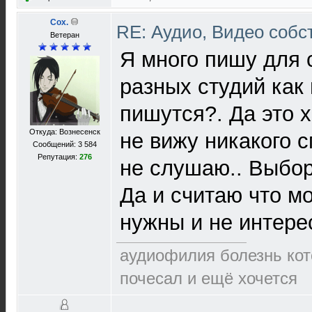
Cox.
RE: Аудио, Видео соб
Ветеран
Я много пишу для 
разных студий как
пишутся?. Да это 
Откуда: Вознесенск
не вижу никакого 
Сообщений: 3 584
Репутация:
276
не слушаю.. Выбор
Да и считаю что м
нужны и не интер
аудиофилия болезнь кото
почесал и ещё хочется