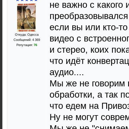
не важно с какого 
преобразовывался 
если вы или кто-то
Откуда: Одесса
видео с встроенно
Сообщений: 4 369
Репутация:
76
и стерео, коих пок
что идёт конвертац
аудио....
Мы же не говорим 
обработки, а так п
что едем на Привоз
Ну не могут совре
Мы же не "снимаем"