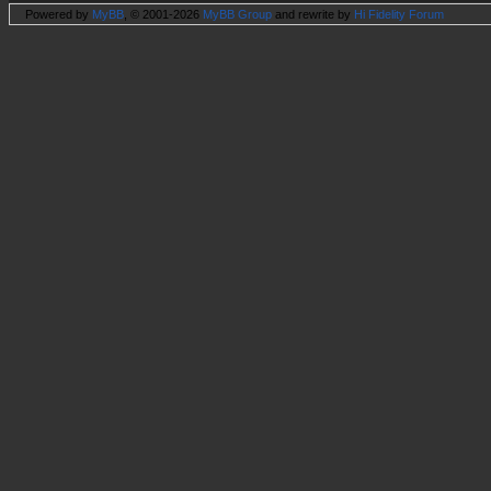
Powered by
MyBB
, © 2001-2026
MyBB Group
and rewrite by
Hi Fidelity Forum