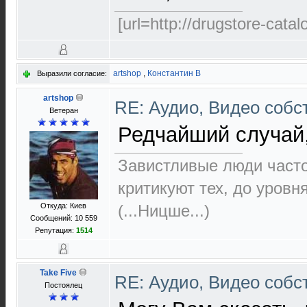
[url=http://drugstore-cata
artshop
,
Константин В
Выразили согласие:
artshop
RE: Аудио, Видео соб
Ветеран
Редчайший случай,
Завистливые люди часто 
критикуют тех, до уровн
Откуда: Киев
(...Ницше...)
Сообщений: 10 559
Репутация:
1514
Take Five
RE: Аудио, Видео соб
Постоялец