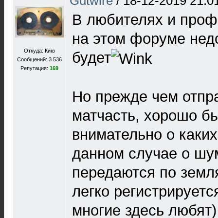
Gutwire
/
18-12-2019 21:0
В любителях и проф
на этом форуме недо
Откуда: Київ
будет
Сообщений: 3 536
Репутация:
169
Но прежде чем отпра
матчасть, хорошо б
внимательно о каких
данном случае о шу
передаются по земл
легко регистрируется
многие здесь любят)