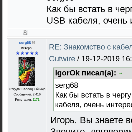
Как бы встать в чер
USB кабеля, очень 
serg68
RE: Знакомство с кабе
Ветеран
Gutwire
/
19-12-2019 16
IgorOk писал(а):
serg68
Откуда: Свободный мир
Как бы встать в черг
Сообщений: 2 416
Репутация:
1171
кабеля, очень интере
Игорь, Вы знаете 
Звоните, договорим