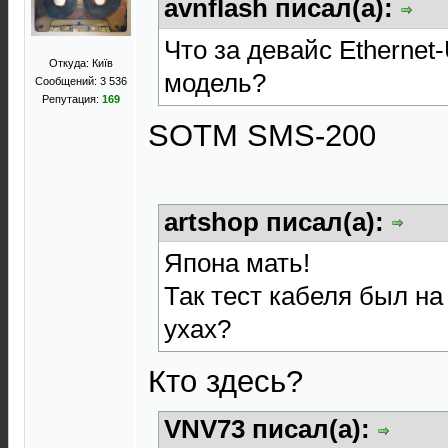
avnflash писал(а):
Что за девайс Etherne
Откуда: Київ
модель?
Сообщений: 3 536
Репутация:
169
SOTM SMS-200
artshop писал(а):
Япона мать!
Так тест кабеля был н
ухах?
Кто здесь?
VNV73 писал(а):