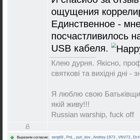
ощущения коррелир
Единственное - мн
посчастливилось н
USB кабеля.
Клею дурня. Якісно, проф
святкові та вихідні дні - 
Я люблю свою Батьківщин
якій живу!!!
Russian warship, fuck off
serg68
,
PnL
,
yuri_kov
,
Andrey-1973
,
VNV73
,
Dr.
Выразили согласие: