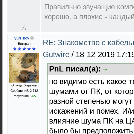
Правильно звучащие комп
хорошо, а плохие - каждый
yuri_kov
RE: Знакомство с кабель
Ветеран
Gutwire
/
18-12-2019 17:1
PnL писал(а):
но видимо есть какое-
Откуда: Харьков
шумами от ПК, от кото
Сообщений: 2 712
Репутация:
265
разной степенью могут 
искажений и помех. И/
влияние шума ПК на ЦА
было бы предположить