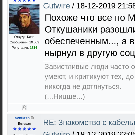
Gutwire
/
18-12-2019 21:5
Похоже что все по М
Откушаники разошли
Откуда: Киев
обеспеченным..., а 
Сообщений: 10 559
Репутация:
1514
нырнул в другую соц
Завистливые люди часто о
умеют, и критикуют тех, д
никогда не дотянуться.
(...Ницше...)
avnflash
RE: Знакомство с кабель
Ветеран
Gutwire
/
18-12-2019 22:0