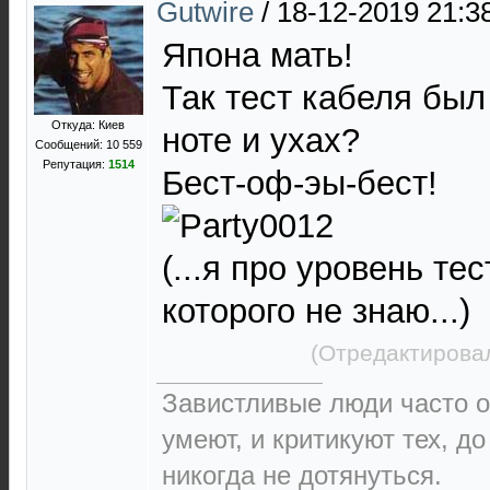
Gutwire
/
18-12-2019 21:3
Япона мать!
Так тест кабеля бы
Откуда: Киев
ноте и ухах?
Сообщений: 10 559
Репутация:
1514
Бест-оф-эы-бест!
(...я про уровень тес
которого не знаю...)
(Отредактировал
Завистливые люди часто о
умеют, и критикуют тех, д
никогда не дотянуться.