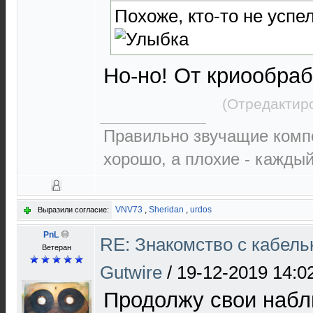
Похоже, кто-то не успе
Но-но! От криообраб
(Отредактир
Правильно звучащие комп
хорошо, а плохие - каждый
VNV73
,
Sheridan
,
urdos
Выразили согласие:
PnL
RE: Знакомство с кабель
Ветеран
Gutwire
/
19-12-2019 14:0
Продолжу свои набл