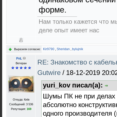
форме.
Нам только кажется что м
деле опыт имеет нас
Kir9790
,
Sheridan
,
bylujnik
Выразили согласие:
PnL
RE: Знакомство с кабель
Ветеран
Gutwire
/
18-12-2019 20:0
yuri_kov писал(а):
Шумы ПК не при делах
Откуда: Київ
абсолютно конструктив
Сообщений: 3 536
Репутация:
169
одного производителя 