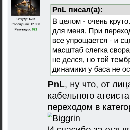
PnL писал(а):
В целом - очень круто
Откуда: Київ
Сообщений: 12 930
для меня. При перехо
Репутация:
821
все упрощается - и сц
масштаб слегка свора
не делся, но той тем
динамики у баса не ос
PnL
, ну что, от ли
кабельного атеиста
переходом в катег
И спасибо за отзыв