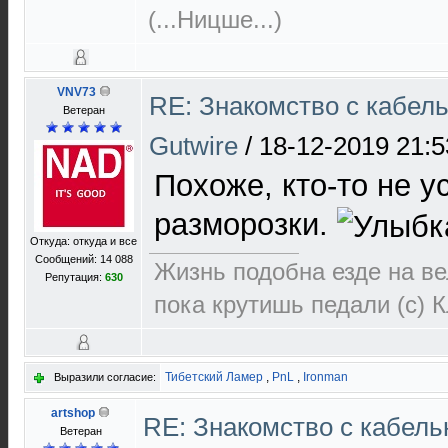
(...Ницше...)
VNV73
RE: Знакомство с кабел
Ветеран
Gutwire
/
18-12-2019 21:5
Похоже, кто-то не у
разморозки.
Откуда: откуда и все
Сообщений: 14 088
Жизнь подобна езде на ве
Репутация:
630
пока крутишь педали (с) 
Тибетский Ламер
,
PnL
,
Ironman
Выразили согласие:
artshop
RE: Знакомство с кабель
Ветеран