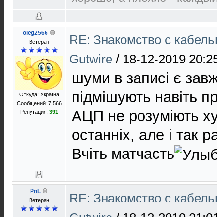
oleg2566
RE: Знакомство с кабель
Ветеран
Gutwire
/
18-12-2019 20:2
шуми в записі є завжд
підмішують навіть при
Откуда: Україна
Сообщений: 7 566
АЦП не розуміють ху 
Репутация:
391
останніх, але і так ра
Вчіть матчасть
PnL
RE: Знакомство с кабель
Ветеран