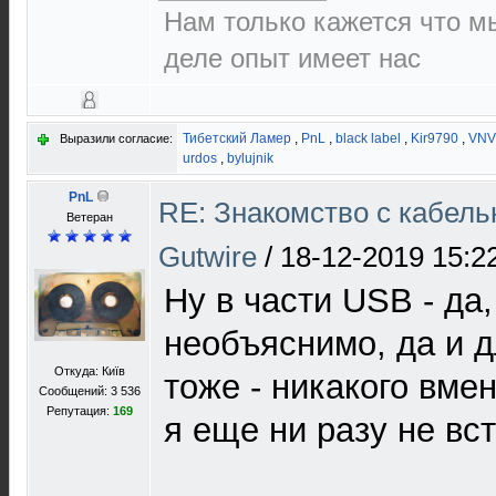
Нам только кажется что м
деле опыт имеет нас
Тибетский Ламер
,
PnL
,
black label
,
Kir9790
,
VNV
Выразили согласие:
urdos
,
bylujnik
PnL
RE: Знакомство с кабель
Ветеран
Gutwire
/
18-12-2019 15:2
Ну в части USB - да,
необъяснимо, да и д
Откуда: Київ
тоже - никакого вме
Сообщений: 3 536
Репутация:
169
я еще ни разу не вс