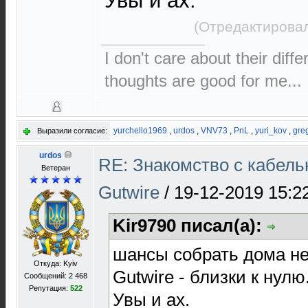
Увы и ах.
(Отредактировал
I don't care about their diffe
thoughts are good for me...
yurchello1969
,
urdos
,
VNV73
,
PnL
,
yuri_kov
,
gre
Выразили согласие:
urdos
RE: Знакомство с кабель
Ветеран
Gutwire
/
19-12-2019 15:2
Kir9790 писал(а):
шансы собрать дома не
Откуда: Kyiv
Gutwire - близки к нулю
Сообщений: 2 468
Репутация:
522
Увы и ах.