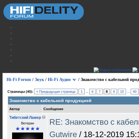
Hi-Fi Forum
/
Звук
/
Hi-Fi Аудио
/
Знакомство с кабельной про
Страницы (40):
« Предыдущая страница
1
...
6
7
8
9
10
...
40
Знакомство с кабельной продукцией
Автор
Сообщение
Тибетский Ламер
RE: Знакомство с кабе
Ветеран
Gutwire
/
18-12-2019 15: