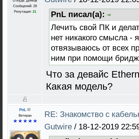
Откуда: Донецк
Сообщений: 28
Репутация:
21
PnL писал(а):
Лечить свой ПК и делат
нет никакого смысла - 
отвязываюсь от всех п
ним при помощи бриджа
Что за девайс Ether
Какая модель?
PnL
RE: Знакомство с кабель
Ветеран
Gutwire
/
18-12-2019 22:5