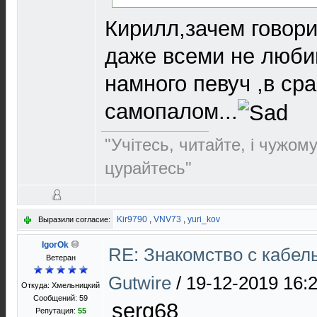
Кирилл,зачем говори
даже всеми не люби
намного певуч ,в ср
самопалом...
"Учітесь, читайте, і чужом
цурайтесь"
Kir9790
,
VNV73
,
yuri_kov
Выразили согласие:
IgorOk
RE: Знакомство с кабел
Ветеран
Gutwire
/
19-12-2019 16:
Откуда: Хмельницкий
Сообщений: 59
serg68
Репутация:
55