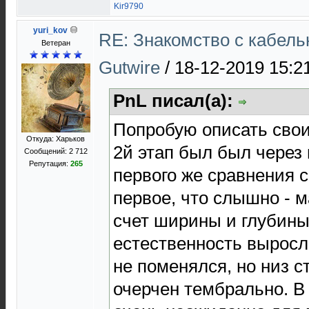
Kir9790
yuri_kov
RE: Знакомство с кабель
Ветеран
Gutwire
/
18-12-2019 15:2
PnL писал(а):
Попробую описать свои 
Откуда: Харьков
2й этап был был через
Сообщений: 2 712
Репутация:
265
первого же сравнения 
первое, что слышно - м
счет ширины и глубины
естественность выросл
не поменялся, но низ с
очерчен тембрально. В 