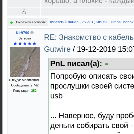
хорошо, а плохие - каждый
Тибетский Ламер
,
VNV73
,
Kir9790
,
urdos
,
bobrw
Выразили согласие:
Kir9790
RE: Знакомство с кабел
Ветеран
Gutwire
/
19-12-2019 15:0
PnL писал(а):
Попробую описать свои
Откуда: Мелитополь
прослушки своей систе
Сообщений: 2 742
Репутация:
352
usb
... Наверное, буду про
деньги собирать свой -