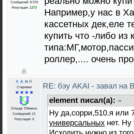
реально можно купи
Сообщений: 8 570
Репутация:
1273
Например,у нас в Ха
кассетных дек,еле т
купить что -либо из
типа:МГ,мотор,пасси
роллер,.... очень пр
V_A_N
RE: бэу AKAI - завал на 
Старожил
element писал(а):
Откуда: Обнинск
Ну да,сорри,510.я или 
Сообщений: 21
Репутация:
0
универсальных
нет. Ну 
Исходить нужно из того