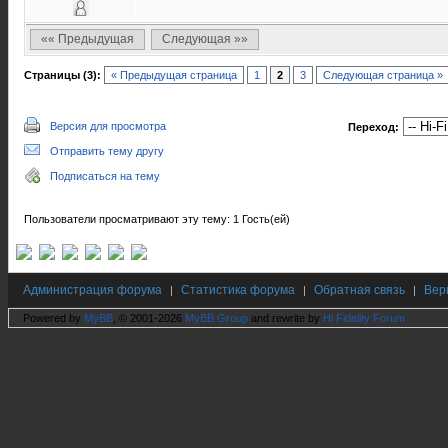
«« Предыдущая
Следующая »»
Страницы (3):
« Предыдущая страница
1
2
3
Следующая страница »
Версия для просмотра
Переход:
Отправить тему другу
Подписаться на тему
Пользователи просматривают эту тему: 1 Гость(ей)
Администрация форума
Статистика форума
Обратная связь
Вер
|
|
|
Powered by
MyBB
, © 2001-2026
MyBB Group
and rewrite by
Hi Fidelity Forum