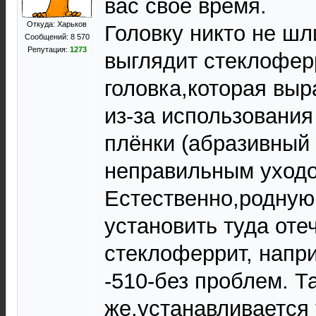
вас своё время.
Откуда: Харьков
Головку никто не ш
Сообщений: 8 570
Репутация:
1273
выглядит стеклофер
головка,которая выр
из-за использования
плёнки (абразивный 
неправильным уходо
Естественно,родную 
установить туда оте
стеклоферрит, напр
-510-без проблем. Т
же,устанавливается