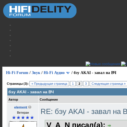
Hi-Fi Forum
/
Звук
/
Hi-Fi Аудио
/
бэу AKAI - завал на ВЧ
Страницы (3):
« Предыдущая страница
1
2
3
Следующая страница »
бэу AKAI - завал на ВЧ
Автор
Сообщение
element
RE: бэу AKAI - завал на 
Ветеран
V_A_N писал(а):