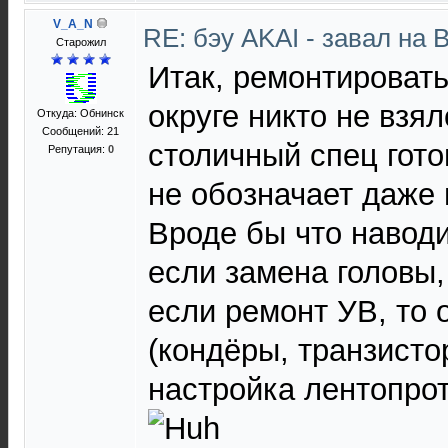
V_A_N
RE: бэу AKAI - завал на 
Старожил
Итак, ремонтироват
округе никто не взял
Откуда: Обнинск
Сообщений: 21
столичный спец гото
Репутация:
0
не обозначает даже
Вроде бы что наводи
если замена головы, 
если ремонт УВ, то о
(кондёры, транзисто
настройка лентопрот