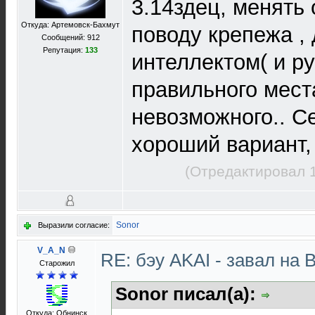
3.14здец, менять 
Откуда: Артемовск-Бахмут
поводу крепежа , 
Сообщений: 912
Репутация:
133
интеллектом( и р
правильного места
невозможного.. С
хороший вариант, 
(Отредактировал 1
Sonor
Выразили согласие:
V_A_N
RE: бэу AKAI - завал на 
Старожил
Sonor писал(а):
Откуда: Обнинск