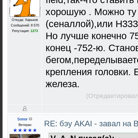
хорошую . Можно ту
Откуда: Харьков
(сеналлой),или H333
Сообщений: 8 570
Репутация:
1273
Но лучше конечно 75
конец -752-ю. Стано
бегом,переделывает
крепления головки. 
железа.
(Отредактировал
Sonor
RE: бэу AKAI - завал на 
Ветеран