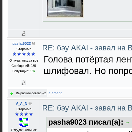
pasha9023
RE: бэу AKAI - завал на 
Старожил
Голова потёртая лен
Откуда: откуда все
Сообщений: 285
шлифовал. Но попро
Репутация:
197
element
Выразили согласие:
V_A_N
RE: бэу AKAI - завал на 
Старожил
pasha9023 писал(а):
Откуда: Обнинск