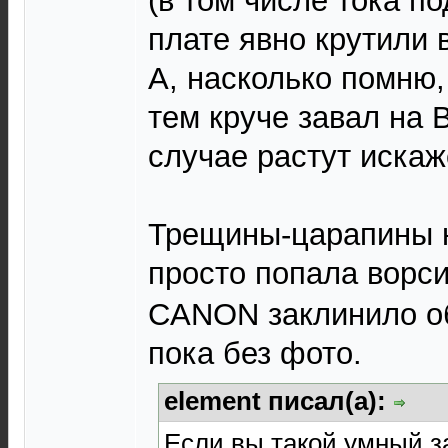
(в том числе тока п
плате явно крутили 
А, насколько помню,
тем круче завал на 
случае растут искаж
Трещины-царапины на
просто попала ворс
CANON заклинило об
пока без фото.
element писал(а):
Если вы такой умный,