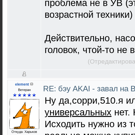
проблема не в УВ (э
возрастной техники) 
Действительно, нас
головок, чтой-то не в
(Отредактирова
element
RE: бэу AKAI - завал на 
Ветеран
Ну да,сорри,510.я и
универсальных
нет. 
Исходить нужно из т
Откуда: Харьков