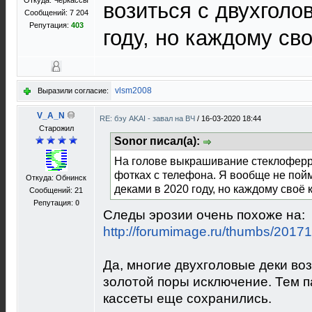
Откуда: Черкассы
возиться с двухголо
Сообщений: 7 204
Репутация:
403
году, но каждому св
vlsm2008
Выразили согласие:
V_A_N
RE: бэу AKAI - завал на ВЧ
/
16-03-2020 18:44
Старожил
Sonor писал(а):
На голове выкрашивание стеклоферри
фотках с телефона. Я вообще не пойм
Откуда: Обнинск
деками в 2020 году, но каждому своё 
Сообщений: 21
Репутация:
0
Следы эрозии очень похоже на:
http://forumimage.ru/thumbs/20171
Да, многие двухголовые деки воз
золотой поры исключение. Тем п
кассеты еще сохранились.