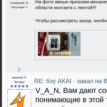
На фото явные признаки механич
Сообщений: 21
области контакта с лентой!!!
Репутация:
0
Чтобы рассмотреть зазор, необ
element
RE: бэу AKAI - завал на 
Ветеран
V_A_N, Вам дают со
понимающие в этой 