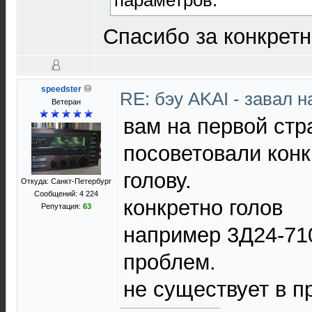
Спасибо за конкретн
speedster
RE: бэу AKAI - завал 
Ветеран
вам на первой стр
посоветовали конк
голову.
Откуда: Санкт-Петербург
Сообщений: 4 224
конкретно голов
Репутация:
63
например 3Д24-710
проблем.
не существует в п