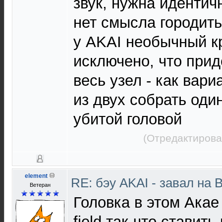
звук, нужна идентич
нет смысла городить
у AKAI необычный кр
исключено, что при
весь узел - как вари
из двух собрать один
убитой головой
(Отредактирова
element
RE: бэу AKAI - завал на 
Ветеран
Головка в этом Акае 
field,так-что ставит