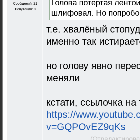
Голова потёртая лентой
Сообщений: 21
Репутация:
0
шлифовал. Но попробо
т.е. хвалёный стоп
именно так истирает
но голову явно пере
меняли
кстати, ссылочка на
https://www.youtube
v=GQPOvEZ9qKs
(Отредактирова