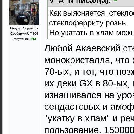
V_A_N писал(а):
Как выясняется, стекл
стеклоферриту рознь.
Откуда: Черкассы
Но укатать в хлам можно
Сообщений: 7 204
Репутация:
403
Любой Акаевский ст
монокристалла, что 
70-ых, и тот, что по
их деки GX в 80-ых,
изнашивался на уро
сендастовых и амоф
"укатку в хлам" и ре
пользование. 150000