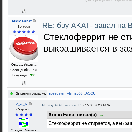
Audio Fanat
RE: бэу AKAI - завал на 
Ветеран
Стеклоферрит не сти
выкрашивается в заз
Откуда: Украина
Сообщений: 2 731
Репутация:
305
speedster
,
vlsm2008
,
ACCU
Выразили согласие:
V_A_N
RE: бэу AKAI - завал на ВЧ
/
15-03-2020 16:32
Старожил
Audio Fanat писал(а):
Стеклоферрит не стирается, а выкраш
Откуда: Обнинск