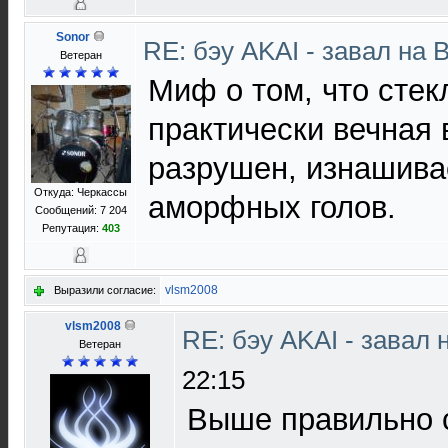
Sonor
RE: бэу AKAI - завал на 
Ветеран
Миф о том, что сте
практически вечная 
разрушен, изнашива
Откуда: Черкассы
аморфных голов.
Сообщений: 7 204
Репутация:
403
vlsm2008
Выразили согласие:
vlsm2008
RE: бэу AKAI - завал
Ветеран
22:15
Выше правильно 