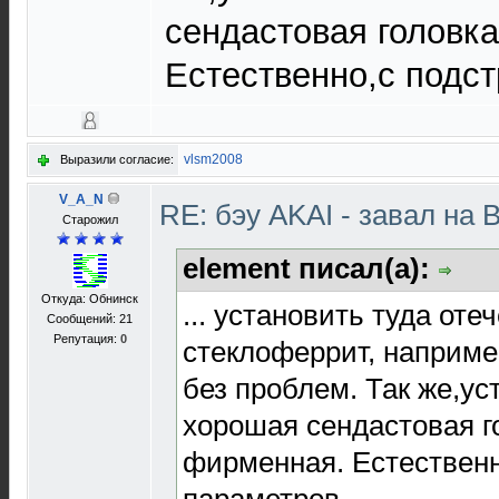
сендастовая головк
Естественно,с подст
vlsm2008
Выразили согласие:
V_A_N
RE: бэу AKAI - завал на 
Старожил
element писал(а):
Откуда: Обнинск
... установить туда от
Сообщений: 21
Репутация:
0
стеклоферрит, наприме
без проблем. Так же,ус
хорошая сендастовая г
фирменная. Естественн
параметров.