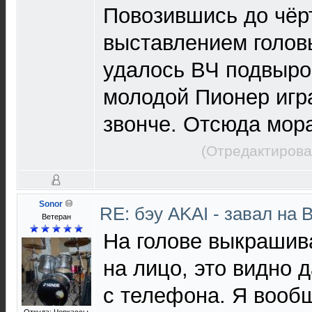
Повозившись до чёр
выставлением голов
удалось ВЧ подвыро
молодой Пионер игр
звонче. Отсюда мора
(Отредактирова
Sonor
RE: бэу AKAI - завал на 
Ветеран
На голове выкрашив
на лицо, это видно 
с телефона. Я вообщ