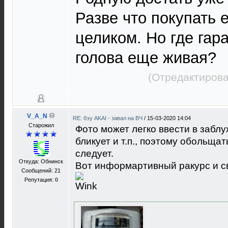
Разве что покупать 
целиком. Но где гара
голова еще живая?
(Отредактирова
V_A_N
RE: бэу AKAI - завал на ВЧ
/
15-03-2020 14:04
Старожил
Фото может легко ввести в заблу
бликует и т.п., поэтому обольща
следует.
Откуда: Обнинск
Вот информартивный ракурс и св
Сообщений: 21
Репутация:
0