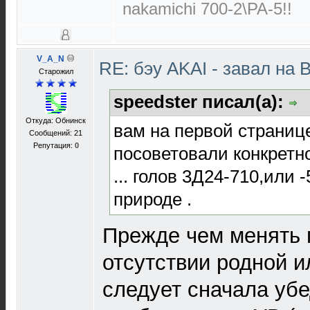
nakamichi 700-2\PA-5!!
V_A_N
RE: бэу AKAI - завал на 
Старожил
speedster писал(а):
Откуда: Обнинск
вам на первой страниц
Сообщений: 21
Репутация:
0
посоветовали конкретно
... голов 3Д24-710,или 
природе .
Прежде чем менять г
отсутствии родной и
следует сначала убе