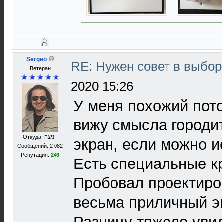
Sergeo
RE: Нужен совет в выбо
Ветеран
2020 15:26
У меня похожий пот
вижу смысла городи
Откуда: ויניצה
экран, если можно и
Сообщений: 2 082
Репутация:
246
Есть специальные кр
Пробовал проектиров
весьма приличный экр
Разницу тяжело уви