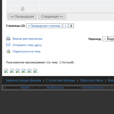
«« Предыдущая
Следующая »»
Страницы (2):
« Предыдущая страница
1
2
Версия для просмотра
Переход:
Отправить тему другу
Подписаться на тему
Пользователи просматривают эту тему: 1 Гость(ей)
Администрация форума
Статистика форума
Обратная связь
Вер
|
|
|
Powered by
MyBB
, © 2001-2026
MyBB Group
and rewrite by
Hi Fidelity Forum