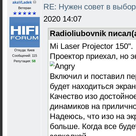
akaVLadek
RE: Нужен совет в выбо
Ветеран
2020 14:07
Radioliubovnik писал(
Mi Laser Projector 150".
Откуда: Киев
Проектор приехал, но э
Сообщений: 115
Репутация:
58
Включил и поставил пер
будет находиться экран
Качество изо достойное
динамиков на прилично
Надеюсь, что изо на э
больше. Когда все буде