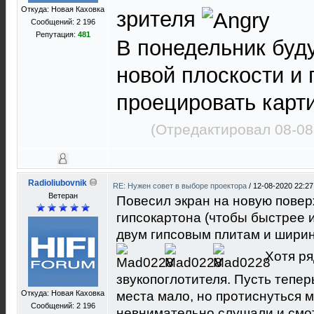
Откуда: Новая Каховка
зрителя
Сообщений: 2 196
Репутация:
481
В понедельник буду
новой плоскости и 
проецировать карт
(Отредактировал 08-08
Radioliubovnik
RE: Нужен совет в выборе проектора
/
12-08-2020 22:27
Ветеран
Повесил экран на новую повер
гипсокартона (чтобы быстрее 
двум гипсовым плитам и ширин
Хотя ря
звукопоглотителя. Пусть тепе
Откуда: Новая Каховка
места мало, но протиснуться м
Сообщений: 2 196
невнимательно слушали и смот