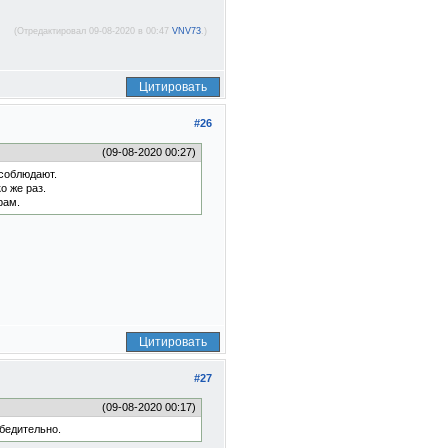
(Отредактировал 09-08-2020 в 00:47
VNV73
.)
Цитировать
#26
(09-08-2020 00:27)
 соблюдают.
о же раз.
рам.
Цитировать
#27
(09-08-2020 00:17)
убедительно.