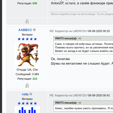
AntonZP, кстати, в своём фонокоре при
Репутация:
630
Жизнь подобна езде на велосипеде. Ты не упадеш
AABBCC
RE: Корректор на LME49720
/
09-08-2020 00:33
Ветеран
VNV73 писал(а):
Саня, я говорю об азбучных истинах. Почит
Помимо всего прочего, из-за увеличения ном
Может их вклад и не будет сильно влиять н
Ок, почитаю.
Шумы на металлике не слышно будет. А
Откуда: UA, Che
Сообщений: 3 084
Репутация:
214
rotla
RE: Корректор на LME49720
/
09-08-2020 00:42
Ветеран
VNV73 писал(а):
Алекс, ошибки нужно уметь признавать. Я по