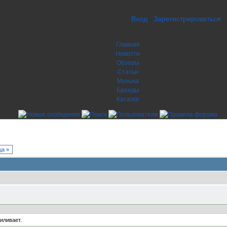
Вход
Зарегистрироваться
Главная
Новости
Обзоры
Статьи
Музыка
Бренды
Каталог
а »
силивает.