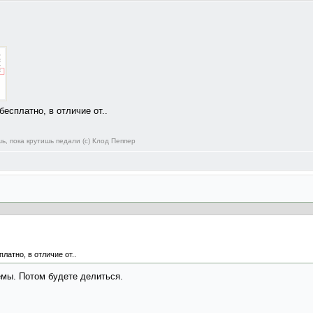
есплатно, в отличие от..
ь, пока крутишь педали (с) Клод Пеппер
атно, в отличие от..
мы. Потом будете делиться.