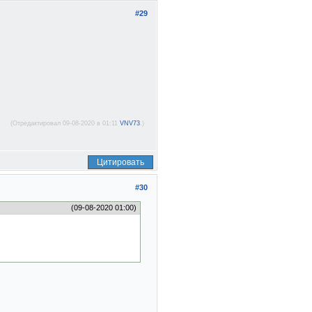
#29
(Отредактировал 09-08-2020 в 01:11
VNV73
.)
Цитировать
#30
(09-08-2020 01:00)