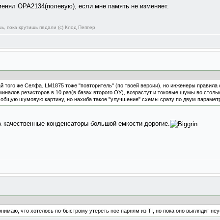
менял ОРА2134(полевую), если мне память не изменяет.
ь, пока крутишь педали (с) Клод Пеппер
ай того же Селфа. LM1875 тоже "повторитель" (по твоей версии), но инженеры правила
иналов резисторов в 10 раз(в базах второго ОУ), возрастут и токовые шумы во стольк
а общую шумовую картину, но нахиба такое "улучшение" схемы сразу по двум парамет
 качественные конденсаторы большой емкости дорогие.
нимаю, что хотелось по-быстрому утереть нос парням из TI, но пока оно выглядит не