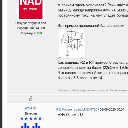
А причём здесь усиливает? Речь идёт
разницу между напряжениями на базах 
постоянному току, на нём упадёт больше
Откуда: откуда и все
Вот пример правильной балансировки:
Сообщений: 14 088
Репутация:
630
Как видишь, R2 и R4 примерно равны, а
сопротивлениях на базах (22кОм и 1кОм
Что касается схемы Алекса, то как раз
было бы 3,5 раза, а не 14.
Жизнь подобна езде на велосипеде. Ты не упадеш
rotla
RE: Корректор на LME49720
/
09-08-2020 00:04
Ветеран
VNV73, см #13.