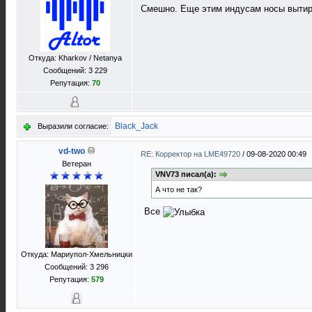
Смешно. Еще этим индусам носы вытира
Откуда: Kharkov / Netanya
Сообщений: 3 229
Репутация:
70
Black_Jack
Выразили согласие:
vd-two
RE: Корректор на LME49720
/
09-08-2020 00:49
Ветеран
VNV73 писал(а):
А что не так?
Все
Откуда: Мариупол-Хмельницки
Сообщений: 3 296
Репутация:
579