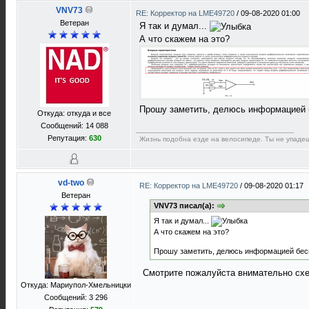
VNV73
RE: Корректор на LME49720
/
09-08-2020 01:00
Ветеран
Я так и думал...
А что скажем на это?
Прошу заметить, делюсь информацией б
Откуда: откуда и все
Сообщений: 14 088
Репутация:
630
Жизнь подобна езде на велосипеде. Ты не упадеш
vd-two
RE: Корректор на LME49720
/
09-08-2020 01:17
Ветеран
VNV73 писал(а):
Я так и думал...
А что скажем на это?
Прошу заметить, делюсь информацией беспл
Смотрите пожалуйста внимательно схе
Откуда: Мариупол-Хмельницки
Сообщений: 3 296