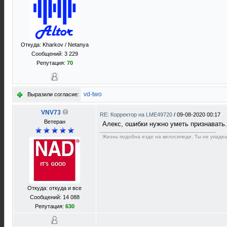
Откуда: Kharkov / Netanya
Сообщений: 3 229
Репутация:
70
vd-two
Выразили согласие:
VNV73
RE: Корректор на LME49720
/
09-08-2020 00:17
Ветеран
Алекс, ошибки нужно уметь признавать.
Жизнь подобна езде на велосипеде. Ты не упадеш
Откуда: откуда и все
Сообщений: 14 088
Репутация:
630