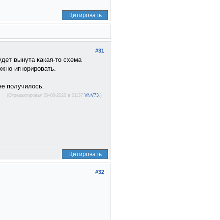
Цитировать
#31
удет вынута какая-то схема
ожно игнорировать.
не получилось.
(Отредактировал 09-08-2020 в 01:37
VNV73
.)
Цитировать
#32