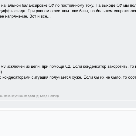
 о начальной балансировке ОУ по постоянному току. На выходе ОУ мы 
диффкаскада. При равном офсетном токе базы, на большем сопротивлен
е напряжение. Вот и всё...
 R3 исключён из цепи, при помощи С2. Если конденсатор закоротить, то
).
 с кондесаторами ситуация получается хуже. Если бы их не было, то со
ь, пока крутишь педали (с) Клод Пеппер