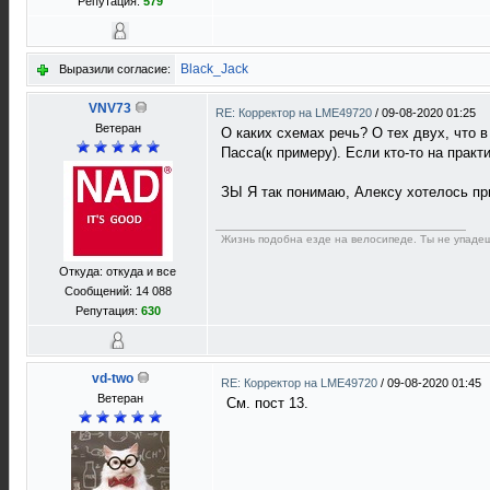
Репутация:
579
Black_Jack
Выразили согласие:
VNV73
RE: Корректор на LME49720
/
09-08-2020 01:25
Ветеран
О каких схемах речь? О тех двух, что в
Пасса(к примеру). Если кто-то на практ
ЗЫ Я так понимаю, Алексу хотелось при
Жизнь подобна езде на велосипеде. Ты не упадеш
Откуда: откуда и все
Сообщений: 14 088
Репутация:
630
vd-two
RE: Корректор на LME49720
/
09-08-2020 01:45
Ветеран
См. пост 13.