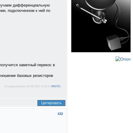
получаем дифференциальную
ии, подключенном к ней по
 получится заметный перекос в
отношение базовых резисторов
(Отредактировал 09-08-2020 в 00:11
VNV73
.)
Цитировать
#22