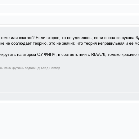
 теме или взагалi? Если второе, то не удивлюсь, если снова из рукава б
ике не соблюдает теорию, это не значит, что теория неправильная и её м
крутить на втором ОУ ФИНЧ, в соответствии с RIAA78, только красиво 
ь, пока крутишь педали (с) Клод Пеппер