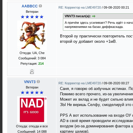
AABBCC
RE: Корректор на LME49720
/
09-08-2020 00:21
Ветеран
VNV73 писал(а):
А причём здесь усиливает? Речь идёт о на
напряжениями на базах диффкаскада.
Второй оу практически повторитель пос
второй оу добавит около +1мВ.
Откуда: UA, Che
Сообщений: 3 084
Репутация:
214
VNV73
RE: Корректор на LME49720
/
09-08-2020 00:27
Ветеран
Саня, я говорю об азбучных истинах. П
Помимо всего прочего, из-за увеличения
Может их вклад и не будет сильно вли
ЗЫ Не веришь Селфу, смоделируй это в
PPS А вот использование на входе ОУ 
AD в своё время проводили исследован
входом (из-за доминирования фактора 
Откуда: откуда и все
картину шумов).
Сообщений: 14 088