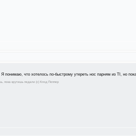
 Я понимаю, что хотелось по-быстрому утереть нос парням из TI, но пок
ь, пока крутишь педали (с) Клод Пеппер