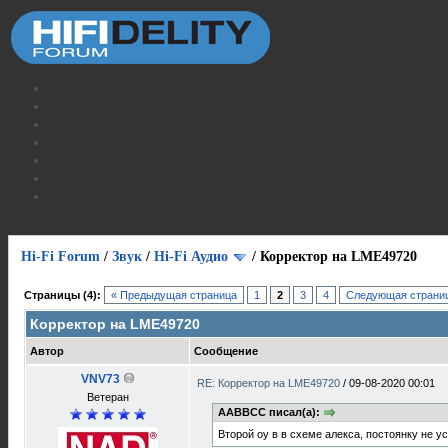
Hi-Fi Forum
/
Звук
/
Hi-Fi Аудио
/
Корректор на LME49720
Страницы (4):
« Предыдущая страница
1
2
3
4
Следующая страниц
Корректор на LME49720
Автор
Сообщение
VNV73
RE: Корректор на LME49720
/
09-08-2020 00:01
Ветеран
AABBCC писал(а):
Второй оу в в схеме алекса, постоянку не у