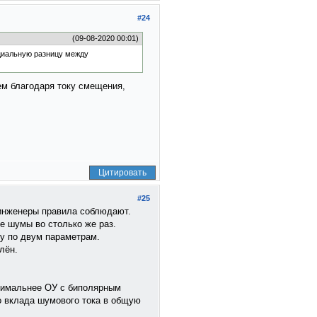
#24
(09-08-2020 00:01)
циальную разницу между
нем благодаря току смещения,
Цитировать
#25
о инженеры правила соблюдают.
ые шумы во столько же раз.
зу по двум параметрам.
лён.
птимальнее ОУ с биполярным
о вклада шумового тока в общую