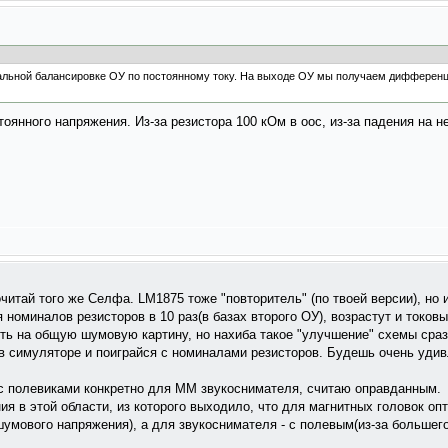
чальной балансировке ОУ по постоянному току. На выходе ОУ мы получаем дифферен
тоянного напряжения. Из-за резистора 100 кОм в оос, из-за падения на 
очитай того же Селфа. LM1875 тоже "повторитель" (по твоей версии), н
 номиналов резисторов в 10 раз(в базах второго ОУ), возрастут и токов
ять на общую шумовую картину, но нахиба такое "улучшение" схемы сра
 симуляторе и поиграйся с номиналами резисторов. Будешь очень удив
с полевиками конкретно для ММ звукоснимателя, считаю оправданным.
ия в этой области, из которого выходило, что для магнитных головок о
шумового напряжения), а для звукоснимателя - с полевым(из-за большег