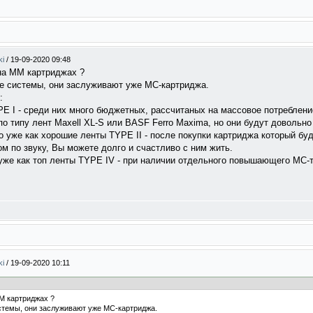
ki
/
19-09-2020 09:48
 на ММ картриджах ?
е системы, они заслуживают уже МС-картриджа.
:
E I - среди них много бюджетных, рассчитаных на массовое потреблени
о типу лент Maxell XL-S или BASF Ferro Maxima, но они будут довольно
то уже как хорошие ленты TYPE II - после покупки картриджа который б
по звуку, Вы можете долго и счастливо с ним жить.
 уже как топ ленты TYPE IV - при наличии отдельного повышающего МС-
ki
/
19-09-2020 10:11
М картриджах ?
стемы, они заслуживают уже МС-картриджа.