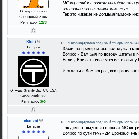
MС-картридж с низким выходом, это 
от виниловой системы максимум!
Откуда: Харьков
Так это никакие не догмы,а(пардон)- ин
Сообщений: 8 562
Репутация:
1273
Юнiтi
RE: выбор картриджа под 505-й тонарм Micro Sei
Ветеран
Юрий, не придирайтесь пожалуйста к м
Вопрос к Вам был по поводу цитаты в п
Если у Вас есть своё мнение, а опыт у
И отдельно Вам вопрос, как правильно
Откуда: Granite Bay, CA, USA
Сообщений: 833
Репутация:
303
element
RE: выбор картриджа под 505-й тонарм Micro Sei
Ветеран
Так дело в том,что я не фанат МС катр
Вопрос по сути темы- 2М Бронзе,очень 