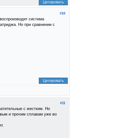
Цитировать
#10
 воспроизводит система
 катриджа. Но при сравнении с
Цитировать
#11
ратительные с жестким. Но
евым и прочим сплавам уже во
ит.