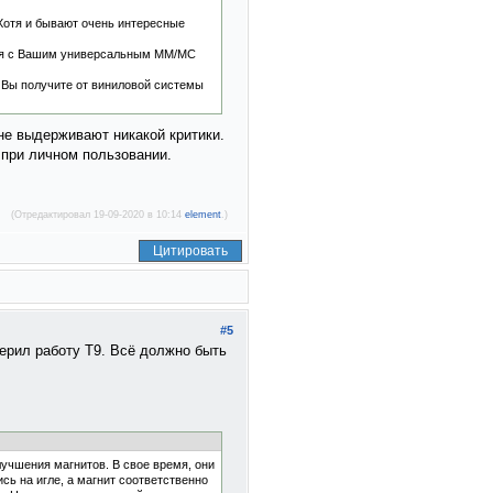
 Хотя и бывают очень интересные
ться с Вашим универсальным MM/MC
 Вы получите от виниловой системы
не выдерживают никакой критики.
 при личном пользовании.
(Отредактировал 19-09-2020 в 10:14
element
.)
Цитировать
#5
верил работу Т9. Всё должно быть
учшения магнитов. В свое время, они
ь на игле, а магнит соответственно