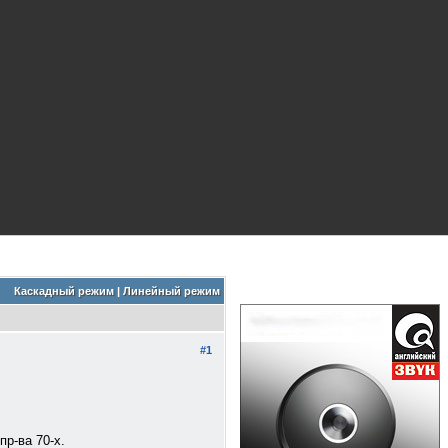
Каскадный режим
|
Линейный режим
#1
пр-ва 70-х.