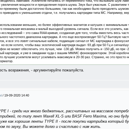
изводилось лампами. Усилители питались от переменного тока, что вызывало шум лам
 увеличения мощности и преодоления порога шума. Звук был ужасным. С развитием 
 по-прежнему были достаточно большими, так как необходимо было преодолеть шумово
о приводило к уменьшению отдачи, т.е. получались картриджи типа МС. Например, ве
б использовании меньших, но более эффективных магнитов и катушек с минимальным 
о гениальная механика и малый выходной уровень сигнала. Если все это усилить, как 
з исследований – это сама RIAA кривая, созданная для того, чтобы вместить весь час
ьного частотного диапазона картриджа. А что еще воспроизводит 50 Гц? Бытовую часто
ток, и все это ловят сигнальные кабели, подающие сигнал от МС картриджа к фоноу
 но если хотите, чтобы ваш экзотический картридж выдал -93 дБ при 50 Гц и сигнал/ш
он не может обеспечить это лучше, чем -130 дБ. Можно получить и -150 дБ, но при -
ный картридж, и уже в ожидании чуда с вашим ММ/МС фонокорректором. Этой коробочк
что лучшие усилители могут усиливать максимум в 20-30 раз. Странно, но это просто 
орматор.
есть возражения, - аргументируйте пожалуйста.
ki
/
19-09-2020 14:40
PE I - среди них много бюджетных, рассчитаных на массовое потребл
риджей, по типу лент Maxell XL-S или BASF Ferro Maxima, но они буд
уже как хорошие ленты TYPE II - после покупки картриджа который 
м по звуку, Вы можете долго и счастливо с ним жить.