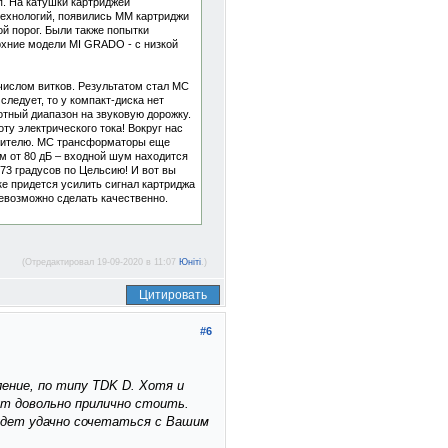
п. На катушки картриджей
технологий, появились ММ картриджи
й порог. Были также попытки
рхние модели MI GRADO - с низкой
числом витков. Результатом стал МС
следует, то у компакт-диска нет
тотный диапазон на звуковую дорожку.
ту электрического тока! Вокруг нас
силителю. МС трансформаторы еще
ум от 80 дБ – входной шум находится
273 градусов по Цельсию! И вот вы
е придется усилить сигнал картриджа
невозможно сделать качественно.
(Отредактировал 19-09-2020 в 11:07
Юнiтi
.)
Цитировать
#6
ение, по типу TDK D. Хотя и
ут довольно прилично стоить.
будет удачно сочетаться с Вашим