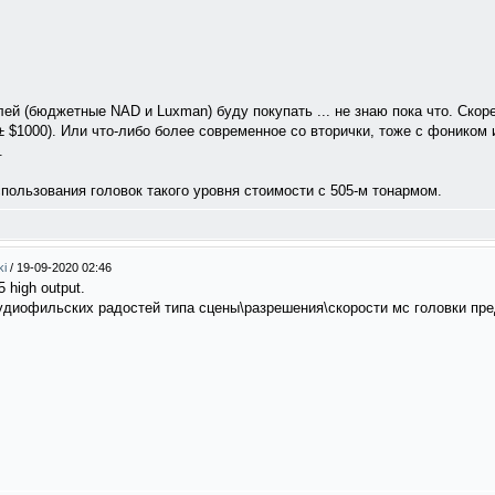
ей (бюджетные NAD и Luxman) буду покупать ... не знаю пока что. Скор
 $1000). Или что-либо более современное со вторички, тоже с фоником и
.
пользования головок такого уровня стоимости с 505-м тонармом.
ki
/
19-09-2020 02:46
 high output.
аудиофильских радостей типа сцены\разрешения\скорости мс головки пр