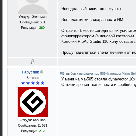
Новодельный винил не покупаю.
Откуда: Житомир
Все пластинки в сохранности NM.
Сообщений: 601
Репутация:
360
О тракте. Вместо сегодняшних усилител
фонокорректором (в ценовой категории ±
Колонки ProAc Studio 110 хочу оставить
Прошу поделиться впечатлениями от ис
Гаруспик
RE: выбор картриджа под 505-й тонарм Micro Sei
Ветеран
У меня на ма-505 стояла dynavector 10x5
С точки зрения техничности и вообще 
Откуда: Харьков
Сообщений: 11 571
Репутация:
212