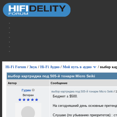
Hi-Fi Forum
/
Звук
/
Hi-Fi Аудио
/
Мой путь в аудио
/
выбор кар
выбор картриджа под 505-й тонарм Micro Seiki
Автор
Сообщение
Гурин
выбор картриджа под 505-й тонарм Micro Seiki
/
1
Ветеран
Бюджет ± $500.
На сегодняшний день основные претенде
Слушаю (по убыванию приоритетов) : ста