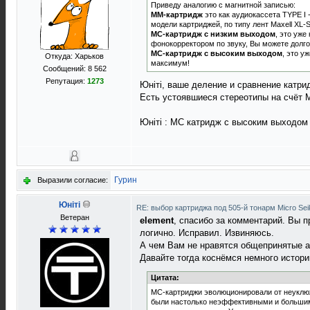
Приведу аналогию с магнитной записью:
MM-картридж
это как аудиокассета TYPE I
модели картриджей, по типу лент Maxell XL-
MС-картридж с низким выходом
, это уж
фонокорректором по звуку, Вы можете долго
MС-картридж с высоким выходом
, это у
Откуда: Харьков
максимум!
Сообщений: 8 562
Репутация:
1273
Юнiтi, ваше деление и сравнение катр
Есть устоявшиеся стереотипы на счёт 
Юнiтi : МС катридж с высоким выходом
Гурин
Выразили согласие:
Юнiтi
RE: выбор картриджа под 505-й тонарм Micro Sei
Ветеран
element
, спасибо за комментарий. Вы п
логично. Исправил. Извиняюсь.
А чем Вам не нравятся общепринятые 
Давайте тогда коснёмся немного истори
Цитата:
МС-картриджи эволюционировали от неуклюж
были настолько неэффективными и большими,