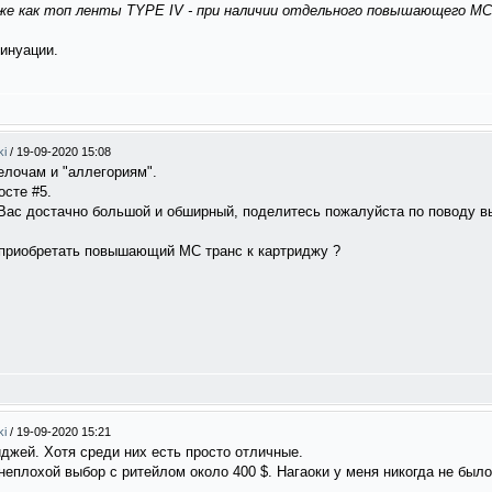
уже как топ ленты TYPE IV - при наличии отдельного повышающего 
синуации.
ki
/
19-09-2020 15:08
елочам и "аллегориям".
осте #5.
 Вас достачно большой и обширный, поделитесь пожалуйста по поводу в
 приобретать повышающий МС транс к картриджу ?
ki
/
19-09-2020 15:21
иджей. Хотя среди них есть просто отличные.
неплохой выбор с ритейлом около 400 $. Нагаоки у меня никогда не было