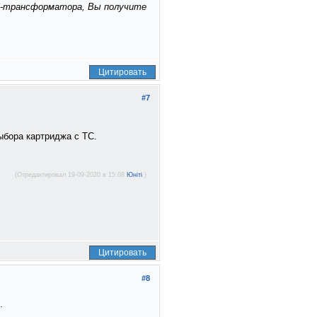
МС-трансформатора, Вы получите
Цитировать
#7
ыбора картриджа с ТС.
(Отредактировал 19-09-2020 в 15:08
Юнiтi
.)
Цитировать
#8
.