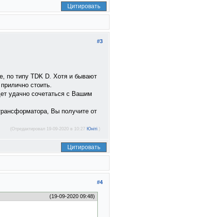
Цитировать
#3
е, по типу TDK D. Хотя и бывают
 прилично стоить.
удет удачно сочетаться с Вашим
трансформатора, Вы получите от
(Отредактировал 19-09-2020 в 10:27
Юнiтi
.)
Цитировать
#4
(19-09-2020 09:48)