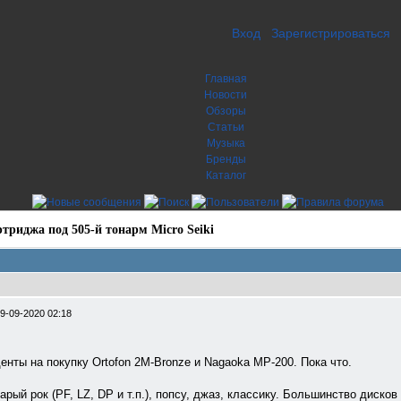
Вход
Зарегистрироваться
Главная
Новости
Обзоры
Статьи
Музыка
Бренды
Каталог
триджа под 505-й тонарм Micro Seiki
9-09-2020 02:18
нты на покупку Ortofon 2M-Bronze и Nagaoka МР-200. Пока что.
рый рок (PF, LZ, DP и т.п.), попсу, джаз, классику. Большинство дисков 