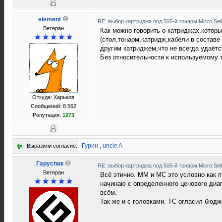
element
RE: выбор картриджа под 505-й тонарм Micro Sei
Ветеран
Как можно говорить о катриджах,которы
(стол,тонарм,катридж,кабели в составе ,
другим катриджем,что не всегда удаётс
Без относительности к используемому 
Откуда: Харьков
Сообщений: 8 562
Репутация:
1273
Гурин
,
uncle A
Выразили согласие:
Гаруспик
RE: выбор картриджа под 505-й тонарм Micro Sei
Ветеран
Всё этично. ММ и МС это условно как 
начинаю с определенного ценового диа
всём.
Так же и с головками. ТС огласил бюдже