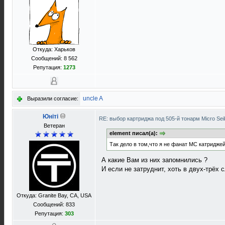
Откуда: Харьков
Сообщений: 8 562
Репутация:
1273
uncle A
Выразили согласие:
Юнiтi
RE: выбор картриджа под 505-й тонарм Micro Sei
Ветеран
element писал(а):
Так дело в том,что я не фанат МС катриджей
А какие Вам из них запомнились ?
И если не затруднит, хоть в двух-трёх 
Откуда: Granite Bay, CA, USA
Сообщений: 833
Репутация:
303