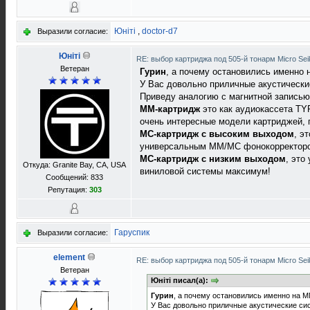
Юнiтi
,
doctor-d7
Выразили согласие:
Юнiтi
RE: выбор картриджа под 505-й тонарм Micro Sei
Ветеран
Гурин
, а почему остановились именно
У Вас довольно приличные акустически
Приведу аналогию с магнитной записью
MM-картридж
это как аудиокассета TYP
очень интересные модели картриджей, п
MС-картридж с высоким выходом
, э
универсальным MM/MC фонокорректором 
MС-картридж с низким выходом
, это
Откуда: Granite Bay, CA, USA
виниловой системы максимум!
Сообщений: 833
Репутация:
303
Гаруспик
Выразили согласие:
element
RE: выбор картриджа под 505-й тонарм Micro Sei
Ветеран
Юнiтi писал(а):
Гурин
, а почему остановились именно на М
У Вас довольно приличные акустические си