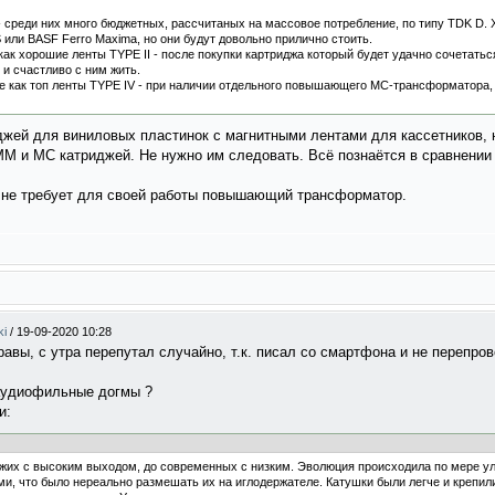
 - среди них много бюджетных, рассчитаных на массовое потребление, по типу TDK D.
S или BASF Ferro Maxima, но они будут довольно прилично стоить.
е как хорошие ленты TYPE II - после покупки картриджа который будет удачно сочета
 и счастливо с ним жить.
же как топ ленты TYPE IV - при наличии отдельного повышающего МС-трансформатора,
иджей для виниловых пластинок с магнитными лентами для кассетников, 
ММ и МС катриджей. Не нужно им следовать. Всё познаётся в сравнении
 не требует для своей работы повышающий трансформатор.
ki
/
19-09-2020 10:28
равы, с утра перепутал случайно, т.к. писал со смартфона и не перепро
аудиофильные догмы ?
и:
их с высоким выходом, до современных с низким. Эволюция происходила по мере ул
 что было нереально размешать их на иглодержателе. Катушки были легче и крепилис