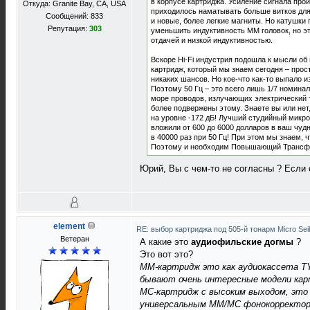
в корпусе картриджа. Усиление сигнала про
Откуда: Granite Bay, CA, USA
приходилось наматывать больше витков для
Сообщений: 833
и новые, более легкие магниты. Но катушки
Репутация:
303
уменьшить индуктивность ММ головок, но эт
отдачей и низкой индуктивностью.
Вскоре Hi-Fi индустрия подошла к мысли о
картридж, который мы знаем сегодня – прост
никаких шансов. Но кое-что как-то выпало и
Поэтому 50 Гц – это всего лишь 1/7 номинал
море проводов, излучающих электрический 
более подвержены этому. Знаете вы или нет,
на уровне -172 дБ! Лучший студийный микроф
вложили от 600 до 6000 долларов в ваш чуд
в 40000 раз при 50 Гц! При этом мы знаем, 
Поэтому и необходим Повышающий Трансф
Юрий, Вы с чем-то не согласны ? Если 
element
RE: выбор картриджа под 505-й тонарм Micro Sei
Ветеран
А какие это
аудиофильские догмы
?
Это вот это?
MM-картридж это как аудиокассета TY
бывают очень интересные модели карт
MС-картридж с высоким выходом, это 
универсальным MM/MC фонокорректоро