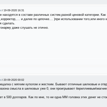
ki
/
19-09-2020 16:31
е находятся в составе различных систем,разной ценовой категории. Как
корректор,.... и далее по цепочке.... )при использовании того,или иного
я сделать.
тонарму даже слушать не этично.
ki
/
20-09-2020 00:02
пищалка с мягким куполом и жестким. Бывают отличные шелковые и отв
пазона смысла в шелковых уже 0, они проигрывают бериллиевым\магни
т в 500 долларов. Как по мне, то ни одна ММ головка этих денег не сто