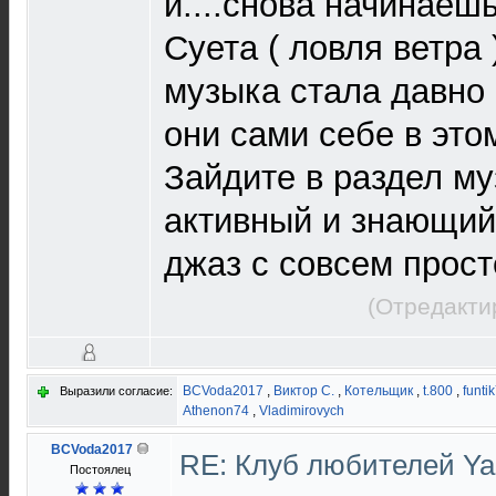
и....снова начинаешь
Суета ( ловля ветра 
музыка стала давно 
они сами себе в это
Зайдите в раздел м
активный и знающий
джаз с совсем прос
(Отредакти
BCVoda2017
,
Виктор С.
,
Котельщик
,
t.800
,
funti
Выразили согласие:
Athenon74
,
Vladimirovych
BCVoda2017
RE: Клуб любителей Y
Постоялец