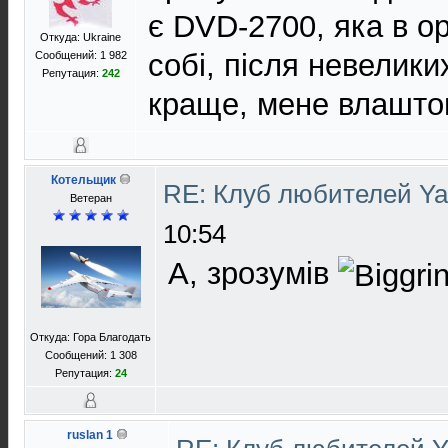
є DVD-2700, яка в ор
Откуда: Ukraine
собі, після невелики
Сообщений: 1 982
Репутация:
242
краще, мене влашто
Котельщик
RE: Клуб любителей Y
Ветеран
10:54
А, зрозумів
Откуда: Гора Благодать
Сообщений: 1 308
Репутация:
24
ruslan 1