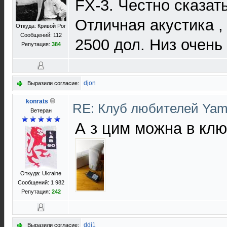
FХ-3. Честно сказать
Отличная акустика ,
Откуда: Кривой Рог
Сообщений: 112
2500 дол. Низ очень
Репутация:
384
djon
Выразили согласие:
konrats
RE: Клуб любителей Ya
Ветеран
А з цим можна в кл
Откуда: Ukraine
Сообщений: 1 982
Репутация:
242
ddi1
Выразили согласие: