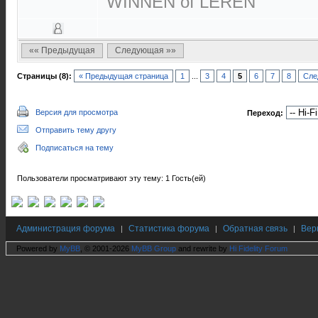
WINNEN of LEREN
«« Предыдущая
Следующая »»
Страницы (8):
« Предыдущая страница
1
...
3
4
5
6
7
8
Сле
Версия для просмотра
Переход:
Отправить тему другу
Подписаться на тему
Пользователи просматривают эту тему: 1 Гость(ей)
Администрация форума
Статистика форума
Обратная связь
Вер
|
|
|
Powered by
MyBB
, © 2001-2026
MyBB Group
and rewrite by
Hi Fidelity Forum