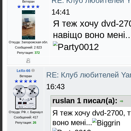
RE: Клуб любителей 
Ветеран
14:41
Я теж хочу dvd-27
навіщо воно мені..
Откуда: Запорожская обл.
Сообщений: 2 823
Репутация:
372
LeXx-66
RE: Клуб любителей Y
Ветеран
16:43
ruslan 1 писал(а):
Я теж хочу dvd-2700, 
Откуда: РФ. г. Барнаул
Сообщений: 417
воно мені...
Репутация:
26