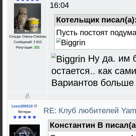
16:04
Котельщик писал(а)
Пусть постоят подума
Откуда: Odesa-Chisinau
Сообщений: 3 910
Репутация:
332
Ну да. им 
остается.. как сам
Вариантов больше
Lexx200010
RE: Клуб любителей Ya
Ветеран
Константин В писал(а