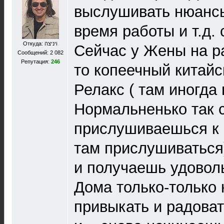
выслушивать нюансы
время работы и т.д.
Откуда: ויניצה
Сейчас у Жены на ра
Сообщений: 2 082
Репутация:
246
то копеечный китай
Релакс ( там иногда
Нормальненько так 
прислушиваешься к 
там прислушиваться
и получаешь удоволь
Дома только-только
привыкать и радова