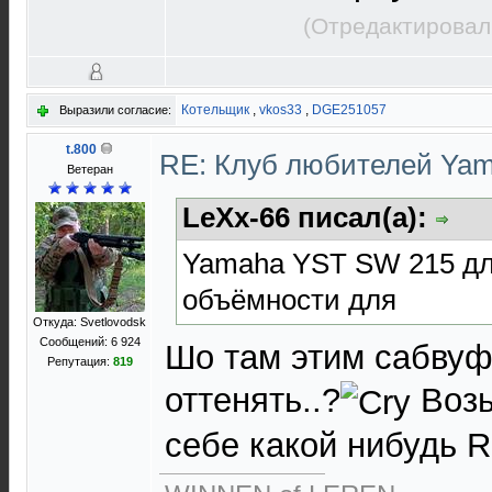
(Отредактировал
Котельщик
,
vkos33
,
DGE251057
Выразили согласие:
t.800
RE: Клуб любителей Ya
Ветеран
LeXx-66 писал(а):
Yamaha YST SW 215 дл
объёмности для
Откуда: Svetlovodsk
Сообщений: 6 924
Шо там этим сабву
Репутация:
819
оттенять..?
Возь
себе какой нибудь R