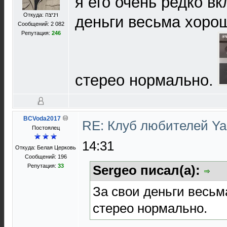
я его очень редко в
Откуда: ויניצה
деньги весьма хорош
Сообщений: 2 082
Репутация:
246
стерео нормально.
BCVoda2017
RE: Клуб любителей Y
Постоялец
14:31
Откуда: Белая Церковь
Сообщений: 196
Репутация:
33
Sergeo писал(а):
За свои деньги весьма
стерео нормально.