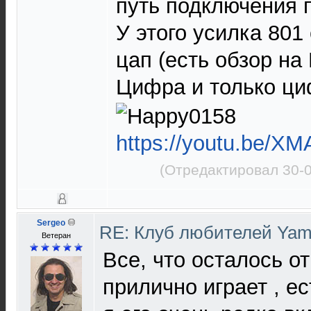
путь подключения п
У этого усилка 801
цап (есть обзор н
Цифра и только ц
https://youtu.be/
(Отредактировал 30-0
Sergeo
RE: Клуб любителей Ya
Ветеран
Все, что осталось о
прилично играет , е