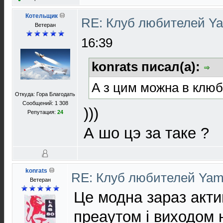
Котельщик
RE: Клуб любителей Y
Ветеран
16:39
konrats писал(а):
А з цим можна в клю
Откуда: Гора Благодать
Сообщений: 1 308
)))
Репутация:
24
А шо цэ за таке ?
konrats
RE: Клуб любителей Ya
Ветеран
Це модна зараз акти
преаутом і виходом 