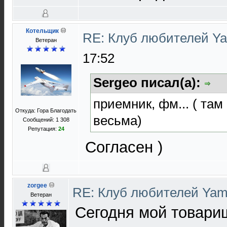
Котельщик
RE: Клуб любителей Y
Ветеран
17:52
Sergeo писал(а):
приемник, фм... ( та
Откуда: Гора Благодать
весьма)
Сообщений: 1 308
Репутация:
24
Согласен )
zorgee
RE: Клуб любителей Ya
Ветеран
Сегодня мой товар