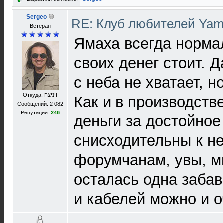
Sergeo
RE: Клуб любителей Ya
Ветеран
Ямаха всегда норма
своих денег стоит. Д
с неба не хватает, н
Откуда: ויניצה
Как и в производств
Сообщений: 2 082
Репутация:
246
деньги за достойное
снисходительны к н
форумчанам, увы, мн
осталась одна забав
и кабелей можно и о