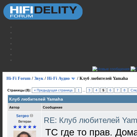
Hi-Fi Forum
/
Звук
/
Hi-Fi Аудио
/
Клуб любителей Yamaha
Страницы (8):
« Предыдущая страница
1
...
3
4
5
6
7
8
Сле
Клуб любителей Yamaha
Автор
Сообщение
Sergeo
RE: Клуб любителей Ya
Ветеран
ТС где то прав. Дом