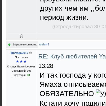
других чем им ,,бол
период жизни.
(Отредактировал 30-0
ruslan 1
Выразили согласие:
BCVoda2017
RE: Клуб любителей Y
Постоялец
13:28
Откуда: Белая Церковь
Сообщений: 196
И так господа у ког
Репутация:
33
Ямаха отписываемс
ОБЯЗАТЕЛЬНО
Кстати хочу подили