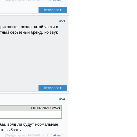
(Отредактировал 15-06-2021 в 18:43
Akstar
.)
Цитировать
#53
приходится около пятой части в
стный серьезный бренд, но звук
Цитировать
#54
(16-06-2021 08:52)
 бы, вряд ли будут нормальные
что выбрать.
(Отредактировал 16-06-2021 в 19:16
Akstar
.)