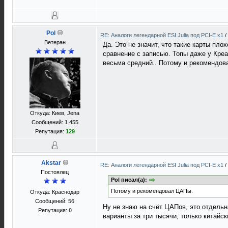
Pol
RE: Аналоги легендарной ESI Julia под PCI-E x1
/
Ветеран
Да. Это не значит, что такие карты пло
сравнение с записью. Топы даже у Креа
весьма средний.. Потому и рекомендо
Откуда: Киев, Jena
Сообщений: 1 455
Репутация:
129
Akstar
RE: Аналоги легендарной ESI Julia под PCI-E x1
/
Постоялец
Pol писал(а):
Потому и рекомендовал ЦАПы.
Откуда: Краснодар
Сообщений: 56
Ну не знаю на счёт ЦАПов, это отдельн
Репутация:
0
варианты за три тысячи, только китайск