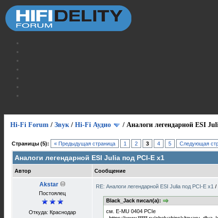
Hi-Fi Forum
/
Звук
/
Hi-Fi Аудио
/
Аналоги легендарной ESI Jul
Страницы (5):
« Предыдущая страница
1
2
3
4
5
Следующая стр
Аналоги легендарной ESI Julia под PCI-E x1
Автор
Сообщение
Akstar
RE: Аналоги легендарной ESI Julia под PCI-E x1
/
Постоялец
Black_Jack писал(а):
см. E-MU 0404 PCIe
Откуда: Краснодар