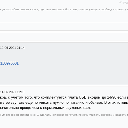
(Отред
о ум способен спасти жизнь, сделать человека богатым, помочь увидеть свободу и красоту т
12-06-2021 21:14
..2103976601
14-06-2021 11:10
кра, с учетом того, что комплектуется плата USB входом до 24/96 если 
ить ее звучать еще поплясать нужно по питанию и обвязке. В этих готов
начительно проще чем с нормальных звуковых карт.
о ум способен спасти жизнь, сделать человека богатым, помочь увидеть свободу и красоту т