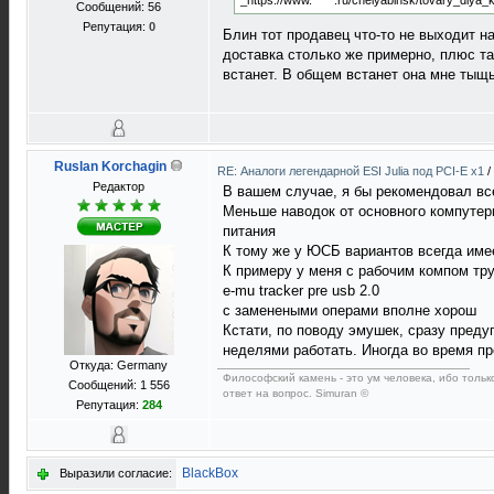
_https://www.*****.ru/chelyabinsk/tovary_dl
Сообщений: 56
Репутация:
0
Блин тот продавец что-то не выходит н
доставка столько же примерно, плюс та
встанет. В общем встанет она мне тыщь 
Ruslan Korchagin
RE: Аналоги легендарной ESI Julia под PCI-E x1
/
Редактор
В вашем случае, я бы рекомендовал вс
Меньше наводок от основного компутер
питания
К тому же у ЮСБ вариантов всегда име
К примеру у меня с рабочим компом тр
e-mu tracker pre usb 2.0
с заменеными операми вполне хорош
Кстати, по поводу эмушек, сразу преду
неделями работать. Иногда во время п
Откуда: Germany
Философский камень - это ум человека, ибо тольк
Сообщений: 1 556
ответ на вопрос. Simuran ©
Репутация:
284
BlackBox
Выразили согласие: