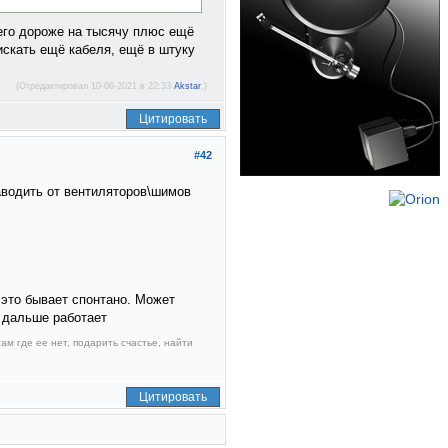
него дороже на тысячу плюс ещё
искать ещё кабеля, ещё в штуку
(Отредактировал 10-06-2021 в 22:33
Akstar
.)
Цитировать
#42
аводить от вентиляторов\шимов
 это бывает спонтано. Может
 дальше работает
ам где ее нет, подарить счастье, найти
Цитировать