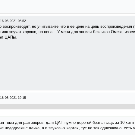
16-06-2021 08:52
хо воспроизводят, но учитывайте что в ее цене на цепь воспроизведения 
тива звучат хорошо, но цена... У меня для записи Лексикон Омега, изве
вал ЦАПы.
16-06-2021 19:15
ая тема для разговоров, да и ЦАП нужно дорогой брать тыщь за 10 хотя
ие недоделки с алика, а в звуковых картах, тут не так однозначно, есть 