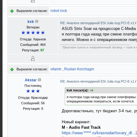
robot rock
Выразили согласие:
kvk
RE: Аналоги легендарной ESI Julia под PCI-E x1
/
Ветеран
ASUS Strix Soar на процессоре C-Medi
я полтора года назад при смене платфо
Откуда: Харьков
ничего. Можно и с операционником поиг
Сообщений: 464
"Широкая сцена и направленный провод – горе в 
Репутация:
97
vitamir
,
Ruslan Korchagin
Выразили согласие:
Akstar
RE: Аналоги легендарной ESI Julia под PCI-E x1
/
Постоялец
kvk писал(а):
я полтора года назад при смене платформы о
Откуда: Краснодар
операционником поиграться, если хочется.
Сообщений: 56
Репутация:
0
Дороговастенько, тут бюджет 3-4 тыс. 
Новый вариант:
M - Audio Fast Track
https://www.*****.ru/krasnodar/tovary_dl.