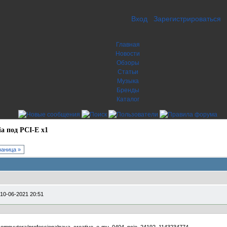
Вход
Зарегистрироваться
Главная
Новости
Обзоры
Статьи
Музыка
Бренды
Каталог
ia под PCI-E x1
аница »
10-06-2021 20:51