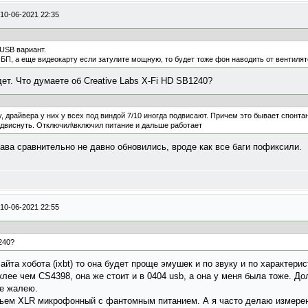
10-06-2021 22:35
USB вариант.
БП, а еще видеокарту если затулите мощную, то будет тоже фон наводить от вентиля
ет. Что думаете об Creative Labs X-Fi HD SB1240?
, драйвера у них у всех под виндой 7/10 иногда подвисают. Причем это бывает спонта
одвиснуть. Отключил\включил питание и дальше работает
рава сравнительно не давно обновились, вроде как все баги пофиксили.
10-06-2021 22:55
1240?
айта хобота (ixbt) то она будет проще эмушек и по звуку и по характер
клее чем CS4398, она же стоит и в 0404 usb, а она у меня была тоже. До
не жалею.
зьем ХLR микрофонный с фантомным питанием. А я часто делаю измерен