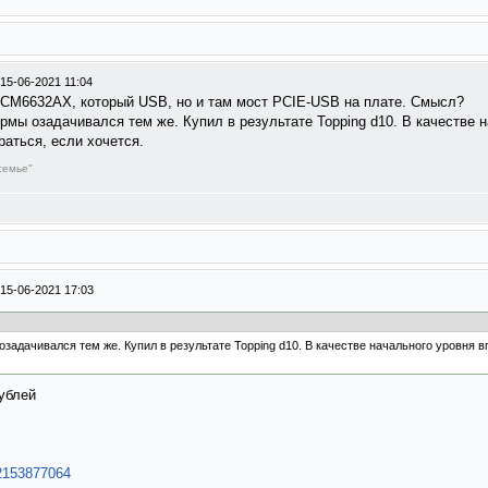
15-06-2021 11:04
a CM6632AX, который USB, но и там мост PCIE-USB на плате. Смысл?
рмы озадачивался тем же. Купил в результате Topping d10. В качестве 
раться, если хочется.
семье"
15-06-2021 17:03
задачивался тем же. Купил в результате Topping d10. В качестве начального уровня в
рублей
..2153877064