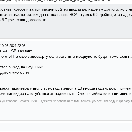
ya_kompyutera/professionalnaya_creative_e-mu_0404_pcie_24192_1143234774
а связь, который за три тысячи рублей продавал, нашёл у другого, но у 
м оказывается же входа не тюльпаны RCA, а джек 6.3 дюйма, это надо 
6-7 руб. блин дороговато.
10-06-2021 22:08
е же USB вариант.
ного БП, а еще видеокарту если затулите мощную, то будет тоже фон н
ется выход на наушники
удится много лет
прежу, драйвера у них у всех под виндой 7/10 иногда подвисают. Причем
ромотки видео на ютубе может подвиснуть. Отключил\включил питание и
о ум способен спасти жизнь, сделать человека богатым, помочь увидеть свободу и красоту т