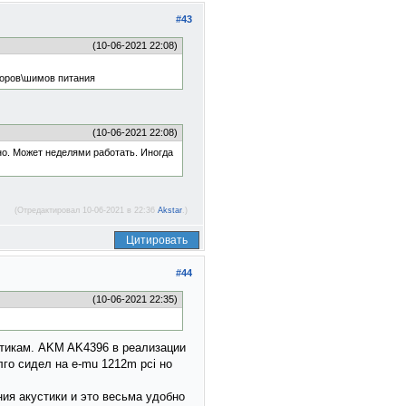
#43
(10-06-2021 22:08)
торов\шимов питания
(10-06-2021 22:08)
но. Может неделями работать. Иногда
(Отредактировал 10-06-2021 в 22:36
Akstar
.)
Цитировать
#44
(10-06-2021 22:35)
истикам. AKM AK4396 в реализации
лго сидел на e-mu 1212m pci но
ия акустики и это весьма удобно