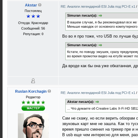
Akstar
RE: Аналоги легендарной ESI Julia под PCI-E x1
/
Постоялец
Simuran писал(а):
В вашем случае, я бы рекомендовал все же 
Откуда: Краснодар
Меньше наводок от основного компутерного 
Сообщений: 56
Репутация:
0
Во во я про тоже, что USB по лучше буд
Simuran писал(а):
Кстати, по поводу эмушек, сразу предупрежу
во время промотки видео на ютубе может п
Да вроде как бы она уже обкатанная, д
Ruslan Korchagin
RE: Аналоги легендарной ESI Julia под PCI-E x1
/
Редактор
Akstar писал(а):
... Что думаете об Creative Labs X-Fi HD SB
Сам не скажу, но если верить обзорам с
звуковых карт мне не зашла. Как то тус
время пришло сменил на трекер пре и 
В usb еще чем интересно для меня, ра