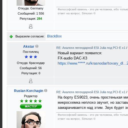
Откуда: Germany
Философский камень - это ум человека, ибо тольк
Сообщений: 1 556
ответ на вопрос. Simuran ©
Репутация:
284
BlackBox
Выразили согласие:
Akstar
RE: Аналоги легендарной ESI Julia под PCI-E x1
/
Постоялец
Новый вариант появился:
FX-audio DAC-X3
Откуда: Краснодар
https://www.*****.ru/krasnodar/tovary_dl.
Сообщений: 56
Репутация:
0
Ruslan Korchagin
RE: Аналоги легендарной ESI Julia под PCI-E x1
/
Редактор
На борту ES9023, очень простенькая ми
микросхемка неплохо звучит, но застав
замарачивается над этим. Звук будет з
Философский камень - это ум человека, ибо тольк
ответ на вопрос. Simuran ©