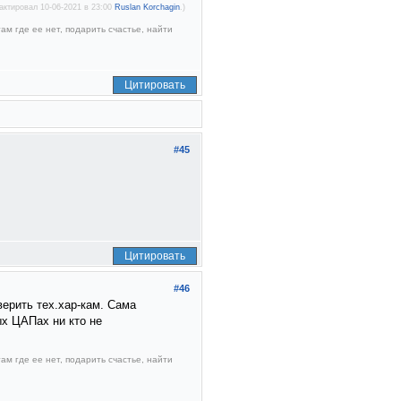
актировал 10-06-2021 в 23:00
Ruslan Korchagin
.)
ам где ее нет, подарить счастье, найти
Цитировать
#45
Цитировать
#46
верить тех.хар-кам. Сама
ых ЦАПах ни кто не
ам где ее нет, подарить счастье, найти