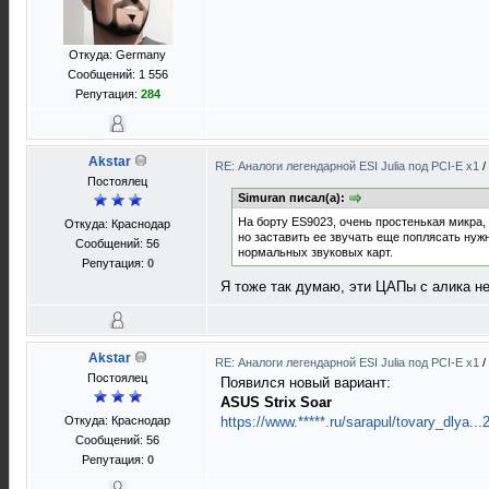
Откуда: Germany
Сообщений: 1 556
Репутация:
284
Akstar
RE: Аналоги легендарной ESI Julia под PCI-E x1
/
Постоялец
Simuran писал(а):
На борту ES9023, очень простенькая микра, 
Откуда: Краснодар
но заставить ее звучать еще поплясать нужн
Сообщений: 56
нормальных звуковых карт.
Репутация:
0
Я тоже так думаю, эти ЦАПы с алика не
Akstar
RE: Аналоги легендарной ESI Julia под PCI-E x1
/
Постоялец
Появился новый вариант:
ASUS Strix Soar
Откуда: Краснодар
https://www.*****.ru/sarapul/tovary_dlya..
Сообщений: 56
Репутация:
0