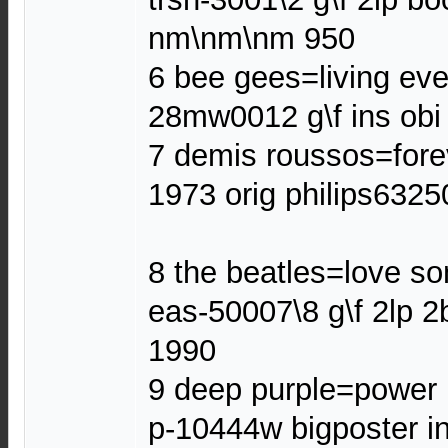
nm\nm\nm 950
6 bee gees=living eve
28mw0012 g\f ins ob
7 demis roussos=fore
1973 orig philips632
8 the beatles=love so
eas-50007\8 g\f 2lp 
1990
9 deep purple=power 
p-10444w bigposter i