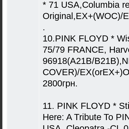
* 71 USA,Columbia r
Original,EX+(WOC)/E
.
10.PINK FLOYD * Wis
75/79 FRANCE, Harve
96918(A21B/B21B),
COVER)/EX(orEX+)
2800грн.
11. PINK FLOYD * Sti
Here: A Tribute To P
USA, Cleopatra -CL 02