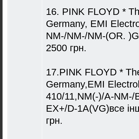
16. PINK FLOYD * Th
Germany, EMI Electro
NM-/NM-/NM-(OR. )
2500 грн.
17.PINK FLOYD * The
Germany,EMI Electro
410/11,NM(-)/A-NM-/
ЕХ+/D-1A(VG)все ін
грн.