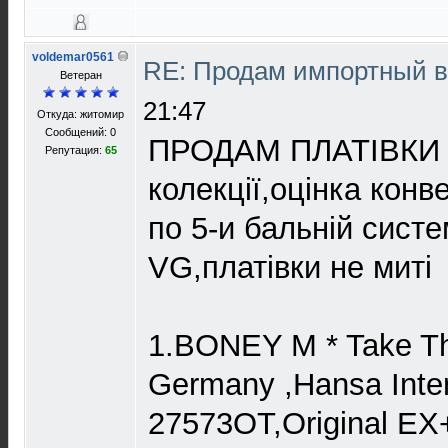
voldemar0561
RE: Продам импортный 
Ветеран
21:47
Откуда: житомир
Сообщений: 0
ПРОДАМ ПЛАТІВКИ з
Репутация:
65
колекції,оцінка конв
по 5-и бальній систе
VG,платівки не миті
1.BONEY M * Take Th
Germany ,Hansa Inter
27573OT,Original EX