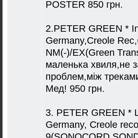
POSTER 850 грн.
2.PETER GREEN * In 
Germany,Creole Rec,
NM(-)/EX(Green Trans
маленька хвиля,не з
проблем,між треками
Мед! 950 грн.
3. PETER GREEN * Li
Germany, Creole reco
9(SONOCORD SOND