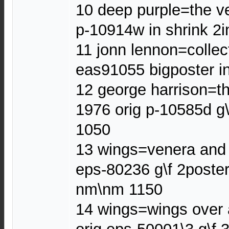
10 deep purple=the ve
p-10914w in shrink 2
11 jonn lennon=collec
eas91055 bigposter i
12 george harrison=th
1976 orig p-10585d g
1050
13 wings=venera and 
eps-80236 g\f 2poster
nm\nm 1150
14 wings=wings over