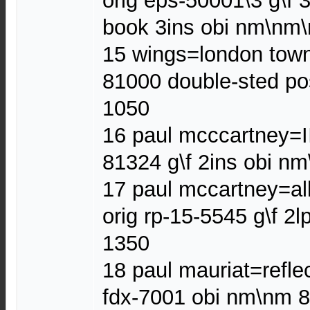
orig eps-50001\3 g\f 
book 3ins obi nm\nm
15 wings=london town
81000 double-sted po
1050
16 paul mcccartney=II
81324 g\f 2ins obi n
17 paul mccartney=al
orig rp-15-5545 g\f 2
1350
18 paul mauriat=refle
fdx-7001 obi nm\nm 