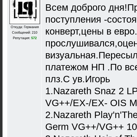
Всем доброго дня!П
поступления -состоя
Откуда: Германия
конверт,цены в евро
Сообщений: 210
Репутация:
572
прослушивался,оце
визуальная.Пересы
платежом НП .По вс
плз.C ув.Игорь
1.Nazareth Snaz 2 
VG++/EX-/EX- OIS Mi
2.Nazareth Play'n'Th
Germ VG++/VG++ 10