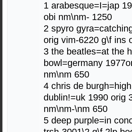
1 arabesque=I=jap 197
obi nm\nm- 1250
2 spyro gyra=catchin
orig vim-6220 g\f ins
3 the beatles=at the 
bowl=germany 1977or
nm\nm 650
4 chris de burgh=high
dublin!=uk 1990 orig 
nm\nm-\nm 650
5 deep purple=in conc
trsh-3001\2 g\f 2lp bo