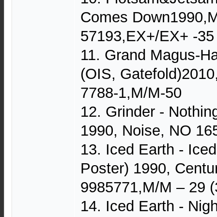
Comes Down1990,M
57193,EX+/EX+ -35
11. Grand Magus-H
(OIS, Gatefold)201
7788-1,M/M-50
12. Grinder - Nothin
1990, Noise, NO 16
13. Iced Earth - Ice
Poster) 1990, Centu
9985771,M/M – 29 (
14. Iced Earth - Nig