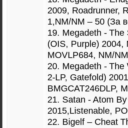
2009, Roadrunner,
1,NM/NM – 50 (За в
19. Megadeth - The
(OIS, Purple) 2004, 
MOVLP684, NM/NM 
20. Megadeth - The 
2-LP, Gatefold) 200
BMGCAT246DLP, M/
21. Satan - Atom By
2015,Listenable, P
22. Bigelf – Cheat T