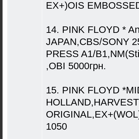
EX+)OIS EMBOSSED
14. PINK FLOYD * An
JAPAN,CBS/SONY 25
PRESS A1/B1,NM(Sti
,OBI 5000грн.
15. PINK FLOYD *MI
HOLLAND,HARVEST 
ORIGINAL,EX+(WOL
1050