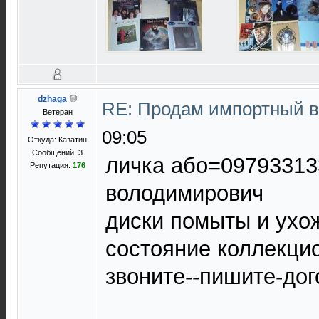
dzhaga
RE: Продам импортный 
Ветеран
09:05
Откуда: Казатин
Сообщений: 3
личка або=0979331
Репутация:
176
володимирович
диски помыты и ухо
состояние коллекци
звоните--пишите-до