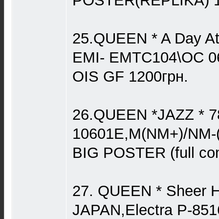
POSTER(REPLIKA) 1
25.QUEEN * A Day At
EMI- EMTC104\OC 0
OIS GF 1200грн.
26.QUEEN *JAZZ * 78
10601E,M(NM+)/NM-(
BIG POSTER (full co
27. QUEEN * Sheer He
JAPAN,Electra P-8516