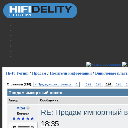
Hi-Fi Forum
/
Продам
/
Носители информации
/
Виниловые пласт
Страницы (210):
« Предыдущая страница
1
...
192
193
194
195
1
Продам импортный винил
Автор
Сообщение
Mizer
RE: Продам импортный 
Ветеран
18:35