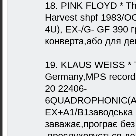
18. PINK FLOYD * The
Harvest shpf 1983/O
4U), EX-/G- GF 390 г
конверта,або для де
19. KLAUS WEISS * T
Germany,MPS record
20 22406-
6QUADROPHONIC(A3
EX+A1/B1заводська 
заважає,програє без
,прослуховується де