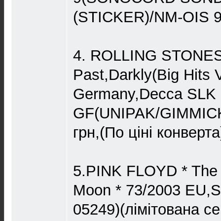
(STICKER)/NM-OIS 9
4. ROLLING STONES
Past,Darkly(Big Hits V
Germany,Decca SLK 
GF(UNIPAK/GIMMIC
грн,(По ціні конверта
5.PINK FLOYD * The D
Moon * 73/2003 EU,
05249)(лімітована се