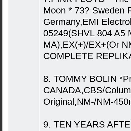
Moon * 73? Sweden P
Germany,EMI Electrol
05249(SHVL 804 A5 
MA),EX(+)/EX+(Or N
COMPLETE REPLIKA)
8. TOMMY BOLIN *Pri
CANADA,CBS/Columb
Original,NM-/NM-450
9. TEN YEARS AFTER