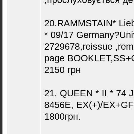
20.RAMMSTAIN* Liebe
* 09/17 Germany?Uni
2729678,reissue ,rem
page BOOKLET,SS
2150 грн
21. QUEEN * II * 74 
8456E, EX(+)/EX+GF 
1800грн.