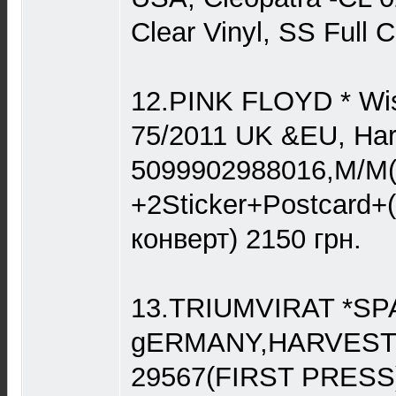
Clear Vinyl, SS Full 
12.PINK FLOYD * Wis
75/2011 UK &EU, Har
5099902988016,M/M
+2Sticker+Postcard+
конверт) 2150 грн.
13.TRIUMVIRAT *SP
gERMANY,HARVEST-
29567(FIRST PRESS