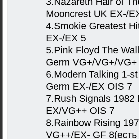
3.Nazareth Hair of T
Mooncrest UK EX-/E
4.Smokie Greatest Hi
EX-/EX 5
5.Pink Floyd The Wal
Germ VG+/VG+/VG+ 
6.Modern Talking 1-s
Germ EX-/EX OIS 7
7.Rush Signals 198
EX/VG++ OIS 7
8.Rainbow Rising 19
VG++/EX- GF 8(есть