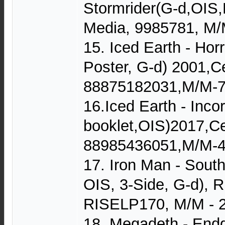
Stormrider(G-d,OIS,
Media, 9985781, M/
15. Iced Earth - Hor
Poster, G-d) 2001,C
88875182031,M/M-
16.Iced Earth - Incor
booklet,OIS)2017,Ce
88985436051,M/M-
17. Iron Man - South
OIS, 3-Side, G-d), 
RISELP170, M/M - 
18. Megadeth - End