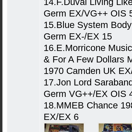
14.F.Duval Living Lik
Germ EX/VG++ OIS 
15.Blue System Body
Germ EX-/EX 15
16.E.Morricone Music o
& For A Few Dollars
1970 Camden UK EX
17.Jon Lord Saraban
Germ VG++/EX OIS 
18.MMEB Chance 19
EX/EX 6