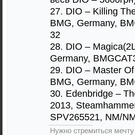
27. DIO – Killing Th
BMG, Germany, BM
32
28. DIO – Magica(2L
Germany, BMGCAT3
29. DIO – Master O
BMG, Germany, BM
30. Edenbridge – Th
2013, Steamhammer
SPV265521, NM/NM
Нужно стремиться мечту