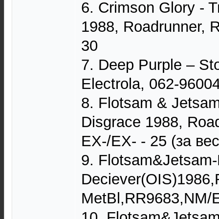
6. Crimson Glory - 
1988, Roadrunner, 
30
7. Deep Purple – St
Electrola, 062-9600
8. Flotsam & Jetsam
Disgrace 1988, Roa
EX-/EX- - 25 (за ве
9. Flotsam&Jetsam
Deciever(OIS)1986,
MetBl,RR9683,NM/
10. Flotsam&Jetsam