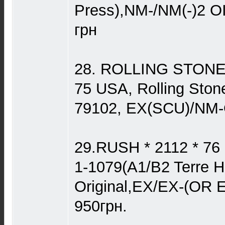
Press),NM-/NM(-)2 O
грн
28. ROLLING STONES
75 USA, Rolling Sto
79102, EX(SCU)/NM-
29.RUSH * 2112 * 76
1-1079(A1/B2 Terre H
Original,EX/EX-(OR 
950грн.