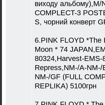
виходу альбому),M/
COMPLECT-3 POST
S, чорний конверт G
6.PINK FLOYD *The D
Moon * 74 JAPAN,E
80324,Harvest-EMS-
Repress,NM-/A-NM-/
NM-/GF (FULL COM
REPLIKA) 5100грн
7.PINK FLOYD * The 