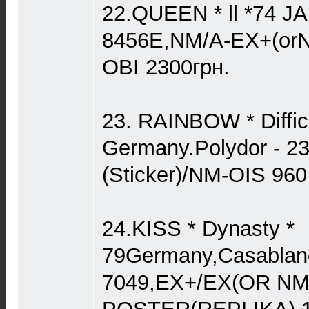
22.QUEEN * ll *74 JA
8456E,NM/A-ЕХ+(or
OBI 2300грн.
23. RAINBOW * Difficu
Germany.Polydor - 2
(Sticker)/NM-OIS 960
24.KISS * Dynasty *
79Germany,Casablan
7049,EX+/EX(OR NM