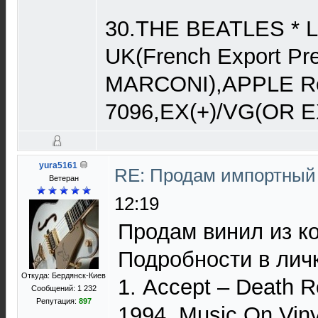
30.THE BEATLES * Let
UK(French Export Pr
MARCONI),APPLE R
7096,EX(+)/VG(OR EX
yura5161
RE: Продам импортный
Ветеран
12:19
Продам винил из к
Подробности в личк
Откуда: Бердянск-Киев
1. Accept – Death R
Сообщений: 1 232
Репутация:
897
1994, Music On Vin