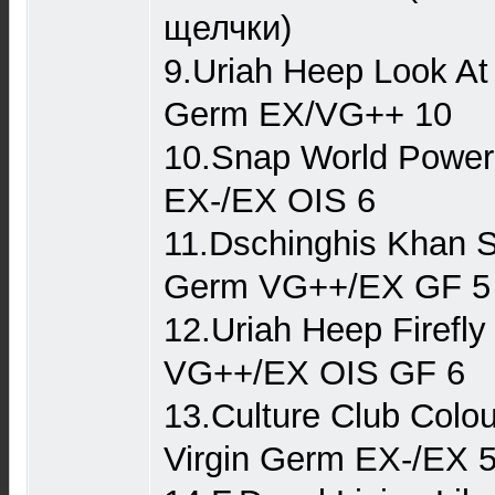
щелчки)
9.Uriah Heep Look At
Germ EX/VG++ 10
10.Snap World Power
EX-/EX OIS 6
11.Dschinghis Khan 
Germ VG++/EX GF 5
12.Uriah Heep Firefl
VG++/EX OIS GF 6
13.Culture Club Colo
Virgin Germ EX-/EX 