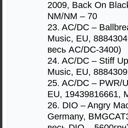
2009, Back On Blac
NM/NM – 70
23. AC/DC – Ballbre
Music, EU, 8884304
весь AC/DC-3400)
24. AC/DC – Stiff U
Music, EU, 8884309
25. AC/DC – PWR/UP
EU, 19439816661, 
26. DIO – Angry Ma
Germany, BMGCAT38
весь DIO – 5600грн