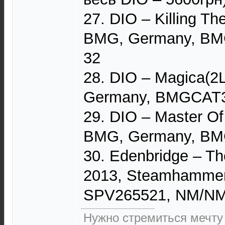
27. DIO – Killing Th
BMG, Germany, BM
32
28. DIO – Magica(2L
Germany, BMGCAT3
29. DIO – Master O
BMG, Germany, BM
30. Edenbridge – Th
2013, Steamhammer
SPV265521, NM/NM
Нужно стремиться мечту