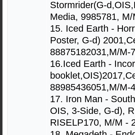
Stormrider(G-d,OIS,
Media, 9985781, M/
15. Iced Earth - Hor
Poster, G-d) 2001,C
88875182031,M/M-
16.Iced Earth - Incor
booklet,OIS)2017,Ce
88985436051,M/M-
17. Iron Man - South
OIS, 3-Side, G-d), 
RISELP170, M/M - 
18. Megadeth - End