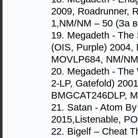
2009, Roadrunner,
1,NM/NM – 50 (За в
19. Megadeth - The
(OIS, Purple) 2004, 
MOVLP684, NM/NM 
20. Megadeth - The 
2-LP, Gatefold) 200
BMGCAT246DLP, M/
21. Satan - Atom By
2015,Listenable, P
22. Bigelf – Cheat T