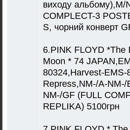
виходу альбому),M/
COMPLECT-3 POST
S, чорний конверт G
6.PINK FLOYD *The D
Moon * 74 JAPAN,E
80324,Harvest-EMS-
Repress,NM-/A-NM-/
NM-/GF (FULL COM
REPLIKA) 5100грн
7.PINK FLOYD * The 