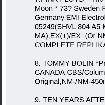
Moon * 73? Sweden P
Germany,EMI Electrol
05249(SHVL 804 A5 
MA),EX(+)/EX+(Or N
COMPLETE REPLIKA)
8. TOMMY BOLIN *Pri
CANADA,CBS/Columb
Original,NM-/NM-450
9. TEN YEARS AFTER