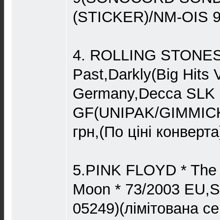
(STICKER)/NM-OIS 9
4. ROLLING STONES
Past,Darkly(Big Hits V
Germany,Decca SLK 
GF(UNIPAK/GIMMIC
грн,(По ціні конверта
5.PINK FLOYD * The D
Moon * 73/2003 EU,
05249)(лімітована се