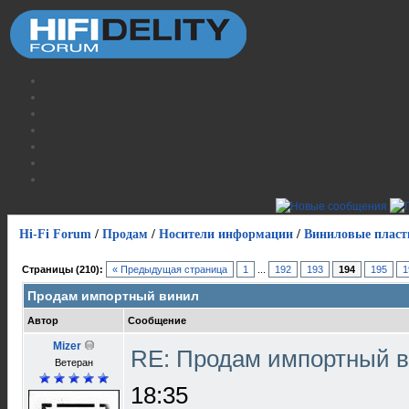
Hi-Fi Forum
/
Продам
/
Носители информации
/
Виниловые пласт
Страницы (210):
« Предыдущая страница
1
...
192
193
194
195
1
Продам импортный винил
Автор
Сообщение
Mizer
RE: Продам импортный 
Ветеран
18:35