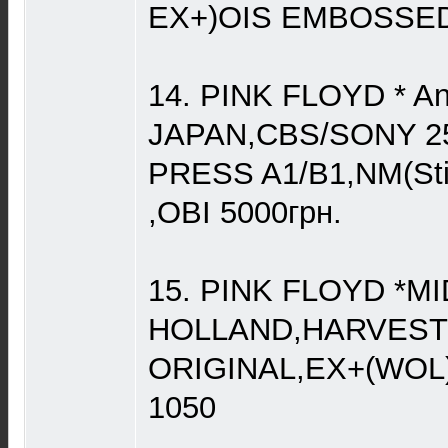
EX+)OIS EMBOSSED
14. PINK FLOYD * An
JAPAN,CBS/SONY 25
PRESS A1/B1,NM(Sti
,OBI 5000грн.
15. PINK FLOYD *MI
HOLLAND,HARVEST 
ORIGINAL,EX+(WOL
1050