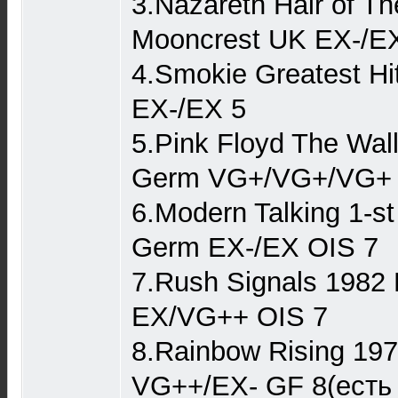
3.Nazareth Hair of T
Mooncrest UK EX-/E
4.Smokie Greatest Hi
EX-/EX 5
5.Pink Floyd The Wal
Germ VG+/VG+/VG+ 
6.Modern Talking 1-s
Germ EX-/EX OIS 7
7.Rush Signals 198
EX/VG++ OIS 7
8.Rainbow Rising 19
VG++/EX- GF 8(есть