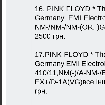
16. PINK FLOYD * Th
Germany, EMI Electro
NM-/NM-/NM-(OR. )
2500 грн.
17.PINK FLOYD * The
Germany,EMI Electro
410/11,NM(-)/A-NM-/
ЕХ+/D-1A(VG)все ін
грн.