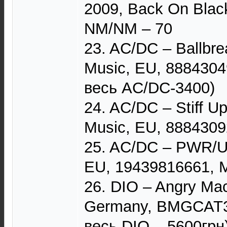
2009, Back On Blac
NM/NM – 70
23. AC/DC – Ballbre
Music, EU, 8884304
весь AC/DC-3400)
24. AC/DC – Stiff U
Music, EU, 8884309
25. AC/DC – PWR/UP
EU, 19439816661, 
26. DIO – Angry Ma
Germany, BMGCAT38
весь DIO – 5600грн