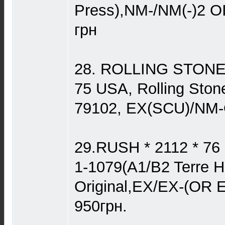
Press),NM-/NM(-)2 O
грн
28. ROLLING STONES
75 USA, Rolling Sto
79102, EX(SCU)/NM-
29.RUSH * 2112 * 76
1-1079(A1/B2 Terre H
Original,EX/EX-(OR 
950грн.