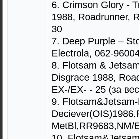
6. Crimson Glory - 
1988, Roadrunner, 
30
7. Deep Purple – St
Electrola, 062-9600
8. Flotsam & Jetsam
Disgrace 1988, Roa
EX-/EX- - 25 (за ве
9. Flotsam&Jetsam
Deciever(OIS)1986,
MetBl,RR9683,NM/
10. Flotsam&Jetsam