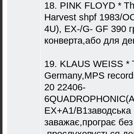
18. PINK FLOYD * The
Harvest shpf 1983/O
4U), EX-/G- GF 390 г
конверта,або для де
19. KLAUS WEISS * T
Germany,MPS record
20 22406-
6QUADROPHONIC(A3
EX+A1/B1заводська 
заважає,програє без
,прослуховується де