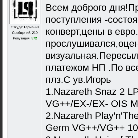
Всем доброго дня!П
поступления -состоя
Откуда: Германия
конверт,цены в евро
Сообщений: 210
Репутация:
572
прослушивался,оце
визуальная.Пересы
платежом НП .По вс
плз.C ув.Игорь
1.Nazareth Snaz 2 
VG++/EX-/EX- OIS Mi
2.Nazareth Play'n'Th
Germ VG++/VG++ 10