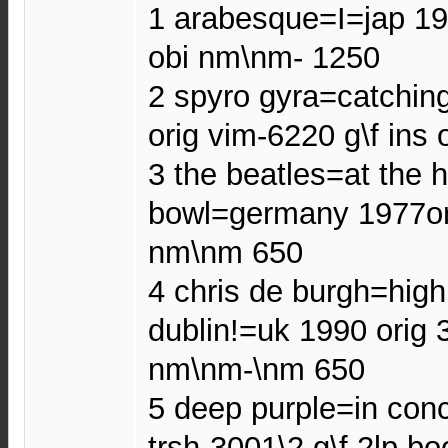
1 arabesque=I=jap 197
obi nm\nm- 1250
2 spyro gyra=catchin
orig vim-6220 g\f ins
3 the beatles=at the 
bowl=germany 1977or
nm\nm 650
4 chris de burgh=high
dublin!=uk 1990 orig 
nm\nm-\nm 650
5 deep purple=in conc
trsh-3001\2 g\f 2lp bo