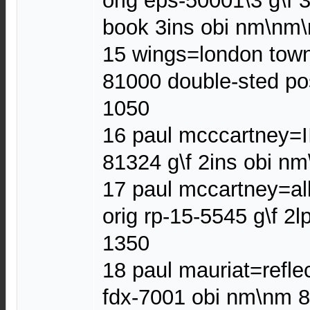
orig eps-50001\3 g\f 
book 3ins obi nm\nm
15 wings=london town
81000 double-sted po
1050
16 paul mcccartney=II
81324 g\f 2ins obi n
17 paul mccartney=al
orig rp-15-5545 g\f 2
1350
18 paul mauriat=refle
fdx-7001 obi nm\nm 