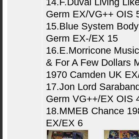
14.F.Duval Living Lik
Germ EX/VG++ OIS 
15.Blue System Body
Germ EX-/EX 15
16.E.Morricone Music o
& For A Few Dollars
1970 Camden UK EX
17.Jon Lord Saraban
Germ VG++/EX OIS 
18.MMEB Chance 19
EX/EX 6