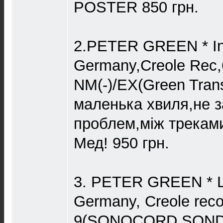
POSTER 850 грн.
2.PETER GREEN * In 
Germany,Creole Rec,
NM(-)/EX(Green Trans
маленька хвиля,не з
проблем,між треками
Мед! 950 грн.
3. PETER GREEN * Li
Germany, Creole reco
9(SONOCORD SOND