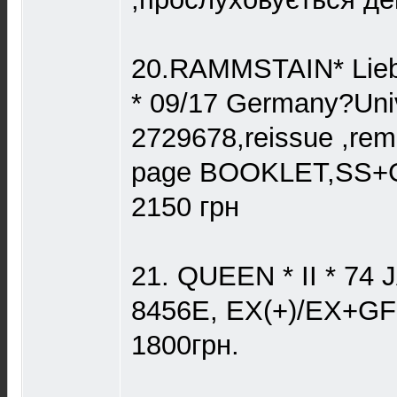
20.RAMMSTAIN* Liebe
* 09/17 Germany?Uni
2729678,reissue ,rem
page BOOKLET,SS
2150 грн
21. QUEEN * II * 74 
8456E, EX(+)/EX+GF 
1800грн.