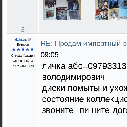
dzhaga
RE: Продам импортный 
Ветеран
09:05
Откуда: Казатин
Сообщений: 3
личка або=0979331
Репутация:
176
володимирович
диски помыты и ухо
состояние коллекци
звоните--пишите-до