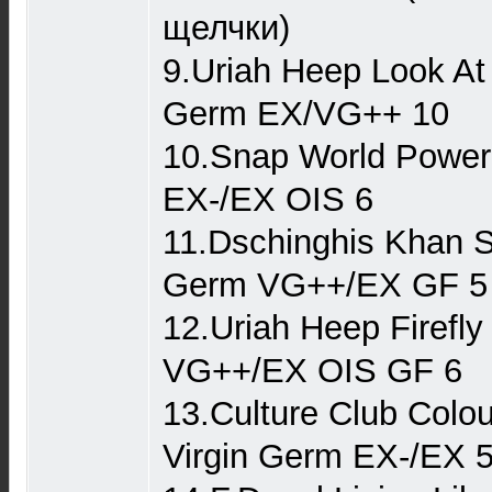
щелчки)
9.Uriah Heep Look At
Germ EX/VG++ 10
10.Snap World Power
EX-/EX OIS 6
11.Dschinghis Khan 
Germ VG++/EX GF 5
12.Uriah Heep Firefl
VG++/EX OIS GF 6
13.Culture Club Colo
Virgin Germ EX-/EX 