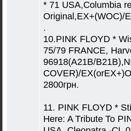
* 71 USA,Columbia r
Original,EX+(WOC)/E
.
10.PINK FLOYD * Wis
75/79 FRANCE, Harve
96918(A21B/B21B),
COVER)/EX(orEX+)
2800грн.
11. PINK FLOYD * Sti
Here: A Tribute To P
USA, Cleopatra -CL 02