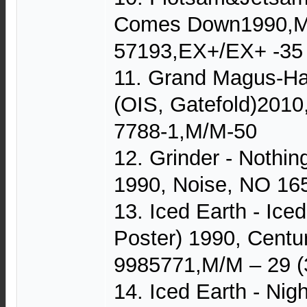
Comes Down1990,M
57193,EX+/EX+ -35
11. Grand Magus-H
(OIS, Gatefold)201
7788-1,M/M-50
12. Grinder - Nothin
1990, Noise, NO 16
13. Iced Earth - Ice
Poster) 1990, Centu
9985771,M/M – 29 (
14. Iced Earth - Nig