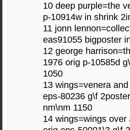
10 deep purple=the ve
p-10914w in shrink 2
11 jonn lennon=collec
eas91055 bigposter i
12 george harrison=th
1976 orig p-10585d g
1050
13 wings=venera and 
eps-80236 g\f 2poster
nm\nm 1150
14 wings=wings over