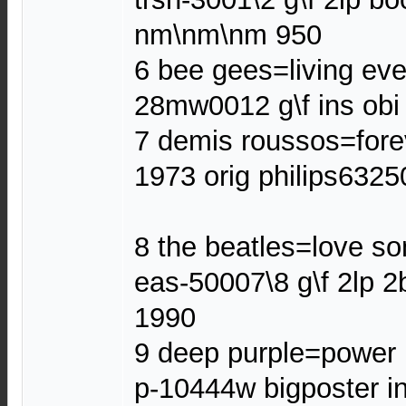
nm\nm\nm 950
6 bee gees=living eve
28mw0012 g\f ins ob
7 demis roussos=fore
1973 orig philips632
8 the beatles=love so
eas-50007\8 g\f 2lp 
1990
9 deep purple=power 
p-10444w bigposter i