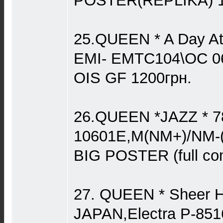
POSTER(REPLIKA) 1
25.QUEEN * A Day At
EMI- EMTC104\OC 0
OIS GF 1200грн.
26.QUEEN *JAZZ * 78
10601E,M(NM+)/NM-(
BIG POSTER (full co
27. QUEEN * Sheer He
JAPAN,Electra P-8516