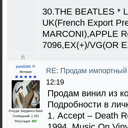
30.THE BEATLES * Let
UK(French Export Pr
MARCONI),APPLE R
7096,EX(+)/VG(OR EX
yura5161
RE: Продам импортный
Ветеран
12:19
Продам винил из к
Подробности в личк
Откуда: Бердянск-Киев
1. Accept – Death R
Сообщений: 1 232
Репутация:
897
1994, Music On Vin