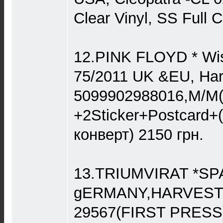
Clear Vinyl, SS Full 
12.PINK FLOYD * Wis
75/2011 UK &EU, Har
5099902988016,M/M
+2Sticker+Postcard+
конверт) 2150 грн.
13.TRIUMVIRAT *SP
gERMANY,HARVEST-
29567(FIRST PRESS