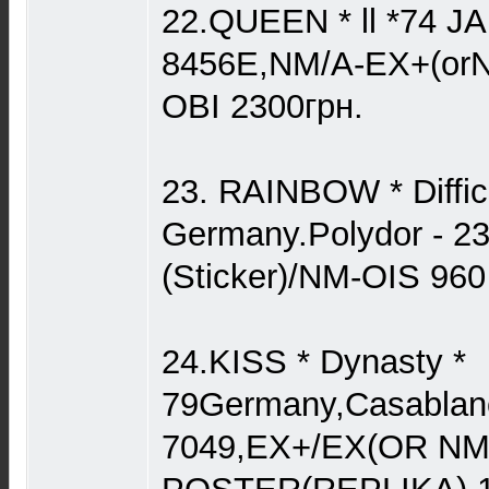
22.QUEEN * ll *74 JA
8456E,NM/A-ЕХ+(or
OBI 2300грн.
23. RAINBOW * Difficu
Germany.Polydor - 2
(Sticker)/NM-OIS 960
24.KISS * Dynasty *
79Germany,Casablan
7049,EX+/EX(OR NM