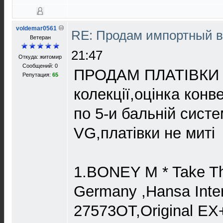
voldemar0561
RE: Продам импортный 
Ветеран
21:47
Откуда: житомир
Сообщений: 0
ПРОДАМ ПЛАТІВКИ з
Репутация:
65
колекції,оцінка конв
по 5-и бальній систе
VG,платівки не миті
1.BONEY M * Take Th
Germany ,Hansa Inter
27573OT,Original EX