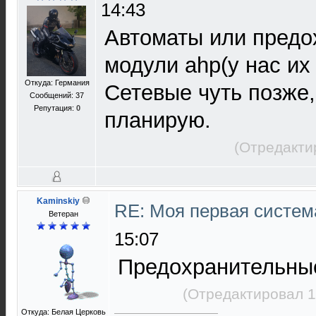
14:43
Автоматы или предо
модули ahp(у нас их
Откуда: Германия
Сетевые чуть позже,
Сообщений: 37
Репутация:
0
планирую.
(Отредакти
Kaminskiy
RE: Моя первая система
Ветеран
15:07
Предохранительны
(Отредактировал 1
Откуда: Белая Церковь