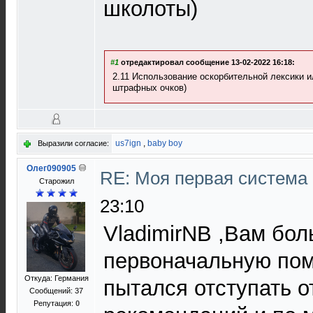
школоты)
#1
отредактировал сообщение 13-02-2022 16:18:
2.11 Использование оскорбительной лексики и
штрафных очков)
us7ign
,
baby boy
Выразили согласие:
Олег090905
RE: Моя первая система H
Старожил
23:10
VladimirNB ,Вам бол
первоначальную пом
Откуда: Германия
пытался отступать 
Сообщений: 37
Репутация:
0