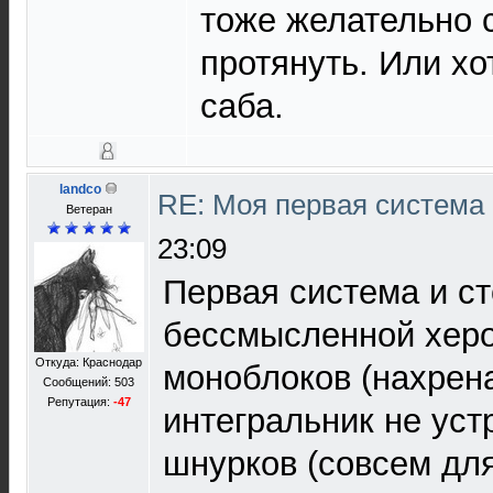
тоже желательно 
протянуть. Или хо
саба.
landco
RE: Моя первая система H
Ветеран
23:09
Первая система и с
бессмысленной херо
Откуда: Краснодар
моноблоков (нахрена
Сообщений: 503
Репутация:
-47
интегральник не уст
шнурков (совсем дл