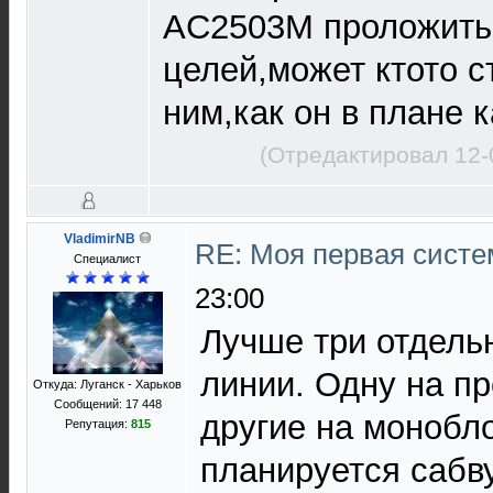
AC2503M проложить,
целей,может ктото с
ним,как он в плане 
(Отредактировал 12-
VladimirNB
RE: Моя первая систем
Специалист
23:00
Лучше три отдел
линии. Одну на пр
Откуда: Луганск - Харьков
Сообщений: 17 448
другие на монобл
Репутация:
815
планируется сабв