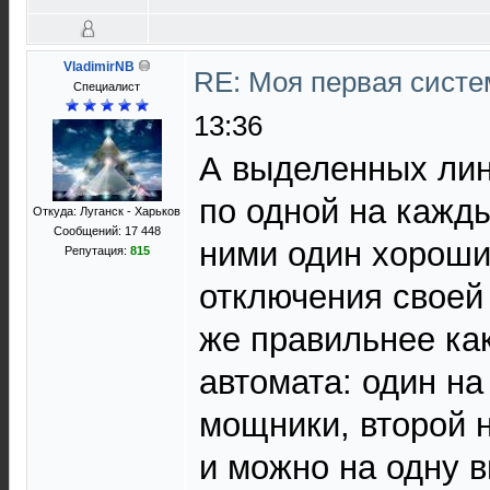
VladimirNB
RE: Моя первая систем
Специалист
13:36
А выделенных лин
по одной на кажды
Откуда: Луганск - Харьков
Сообщений: 17 448
ними один хороши
Репутация:
815
отключения своей
же правильнее ка
автомата: один на
мощники, второй н
и можно на одну 