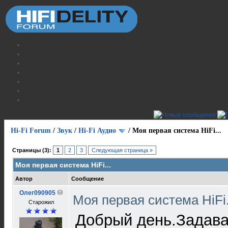
Hi-Fi Forum
/
Звук
/
Hi-Fi Аудио
/
Моя первая система HiFi...
Страницы (3):
1
2
3
Следующая страница »
Моя первая система HiFi...
Автор
Сообщение
Олег090905
Моя первая система HiFi.
Старожил
Добрый день.Задава