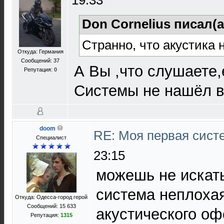
19:33
Don Cornelius писал(а
Странно, что акустика 
Откуда: Германия
Сообщений: 37
А Вы ,что слушаете,
Репутация:
0
Системы не нашёл в
doom
RE: Моя первая систе
Специалист
23:15
можешь не искать
система неплохая
Откуда: Одесса-город герой
Сообщений: 15 633
акустического о
Репутация:
1315