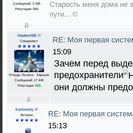
Старость меня дома не за
Сообщений: 3 286
Репутация:
666
пути... ©
VladimirNB
RE: Моя первая систем
Специалист
15:09
Зачем перед выде
предохранители
Откуда: Луганск - Харьков
Сообщений: 17 448
они должны предо
Репутация:
815
Kaminskiy
RE: Моя первая система
Ветеран
15:13