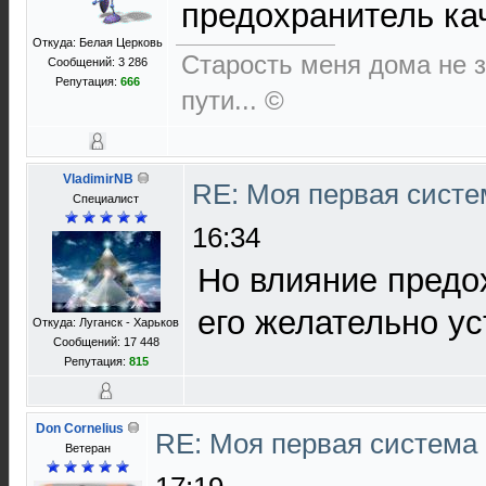
предохранитель ка
Откуда: Белая Церковь
Старость меня дома не за
Сообщений: 3 286
Репутация:
666
пути... ©
VladimirNB
RE: Моя первая систем
Специалист
16:34
Но влияние предо
его желательно ус
Откуда: Луганск - Харьков
Сообщений: 17 448
Репутация:
815
Don Cornelius
RE: Моя первая система H
Ветеран