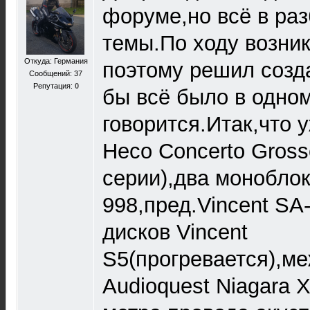
форуме,но всё в раз
темы.По ходу возни
Откуда: Германия
поэтому решил созда
Сообщений: 37
Репутация:
0
бы всё было в одном
говорится.Итак,что 
Heco Concerto Gros
серии),два моноблок
998,пред.Vincent SA
дисков Vincent
S5(прогревается),м
Audioquest Niagara X