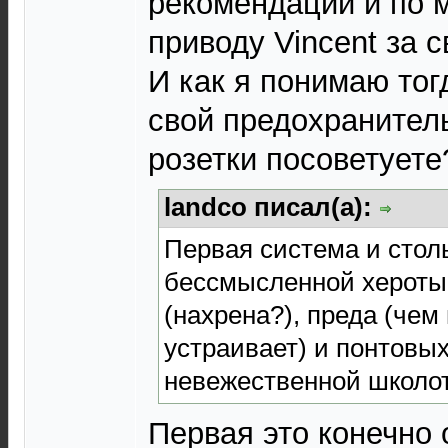
рекомендаций и по 
приводу Vincent за с
И как я понимаю то
свой предохранител
розетки посоветуете
landco писал(а):
Первая система и стол
бессмысленной хероты
(нахрена?), преда (чем
устраивает) и понтовы
невежественной школо
Первая это конечно 