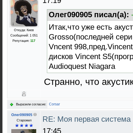
17:19
Олег090905 писал(а):
Итак,что уже есть акус
Откуда: Киев
Grosso(последней сери
Сообщений: 1 051
Репутация:
117
Vncent 998,пред.Vincen
дисков Vincent S5(про
Audioquest Niagara
Странно, что акусти
Corsar
Выразили согласие:
Олег090905
RE: Моя первая система H
Старожил
17:45