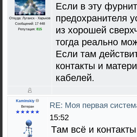
Если в эту фурни
предохранителя у
Откуда: Луганск - Харьков
Сообщений: 17 448
из хорошей сверхч
Репутация:
815
тогда реально мо
Если там действи
контакты и матер
кабелей.
Kaminskiy
RE: Моя первая система
Ветеран
15:52
Там всё и контакты