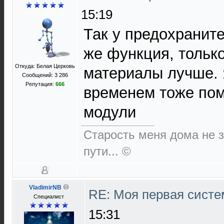
15:19
Так у предохранит
же функция, тольк
Откуда: Белая Церковь
материалы лучше. 
Сообщений: 3 286
Репутация:
666
временем тоже пом
модули
Старость меня дома не за
пути... ©
VladimirNB
RE: Моя первая систем
Специалист
15:31