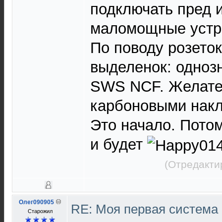
подключать пред и 
маломощные устр
По поводу розеток
выделенок: однозн
SWS NCF. Желате
карбоновыми нак
Это начало. Пото
и будет
(Отредакти
Олег090905
RE: Моя первая система H
Старожил