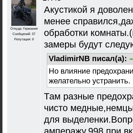
Акустикой я доволен
менее справился,да
Откуда: Германия
обработки комнаты.(
Сообщений: 37
Репутация:
0
замеры будут следу
VladimirNB писал(а):
Но влияние предохранит
желательно устранить.
Там разные предохр
чисто медные,немцы
для выделенки.Вопр
амперажу,998 при в