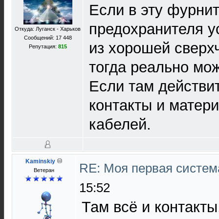
Если в эту фурни
предохранителя у
Откуда: Луганск - Харьков
Сообщений: 17 448
из хорошей сверхч
Репутация:
815
тогда реально мо
Если там действи
контакты и матер
кабелей.
Kaminskiy
RE: Моя первая система
Ветеран
15:52
Там всё и контакты