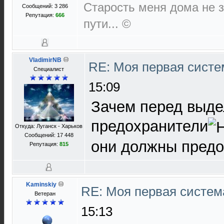
Старость меня дома не за
Сообщений: 3 286
Репутация:
666
пути... ©
VladimirNB
RE: Моя первая систем
Специалист
15:09
Зачем перед выде
предохранители
Откуда: Луганск - Харьков
Сообщений: 17 448
они должны предо
Репутация:
815
Kaminskiy
RE: Моя первая система
Ветеран
15:13