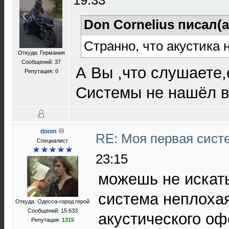
19:33
Don Cornelius писал(а
Странно, что акустика 
Откуда: Германия
Сообщений: 37
А Вы ,что слушаете,
Репутация:
0
Системы не нашёл в
doom
RE: Моя первая систе
Специалист
23:15
можешь не искать
система неплохая
Откуда: Одесса-город герой
Сообщений: 15 633
акустического о
Репутация:
1315