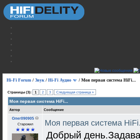
Hi-Fi Forum
/
Звук
/
Hi-Fi Аудио
/
Моя первая система HiFi...
Страницы (3):
1
2
3
Следующая страница »
Моя первая система HiFi...
Автор
Сообщение
Олег090905
Моя первая система HiFi.
Старожил
Добрый день.Задава