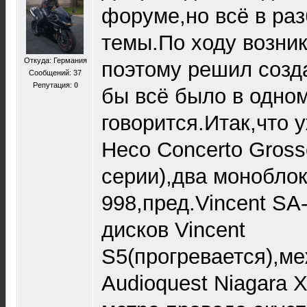
форуме,но всё в раз
темы.По ходу возни
Откуда: Германия
поэтому решил созда
Сообщений: 37
Репутация:
0
бы всё было в одном
говорится.Итак,что 
Heco Concerto Gros
серии),два моноблок
998,пред.Vincent SA
дисков Vincent
S5(прогревается),м
Audioquest Niagara X