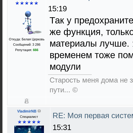
15:19
Так у предохранит
же функция, тольк
Откуда: Белая Церковь
материалы лучше. 
Сообщений: 3 286
Репутация:
666
временем тоже пом
модули
Старость меня дома не за
пути... ©
VladimirNB
RE: Моя первая систем
Специалист
15:31