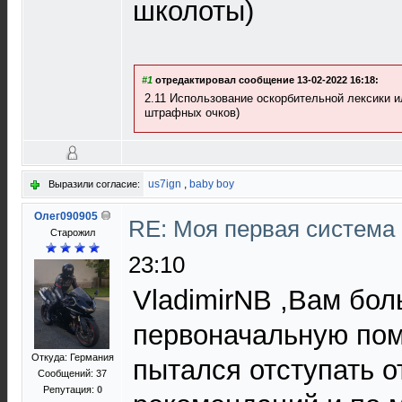
школоты)
#1
отредактировал сообщение 13-02-2022 16:18:
2.11 Использование оскорбительной лексики и
штрафных очков)
us7ign
,
baby boy
Выразили согласие:
Олег090905
RE: Моя первая система H
Старожил
23:10
VladimirNB ,Вам бол
первоначальную пом
Откуда: Германия
пытался отступать 
Сообщений: 37
Репутация:
0