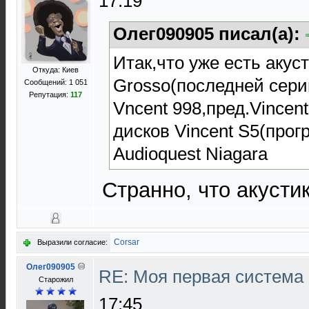
17:19
Олег090905 писал(а):
Итак,что уже есть акус
Откуда: Киев
Grosso(последней сери
Сообщений: 1 051
Репутация:
117
Vncent 998,пред.Vincen
дисков Vincent S5(про
Audioquest Niagara
Странно, что акусти
Corsar
Выразили согласие:
Олег090905
RE: Моя первая система H
Старожил
17:45