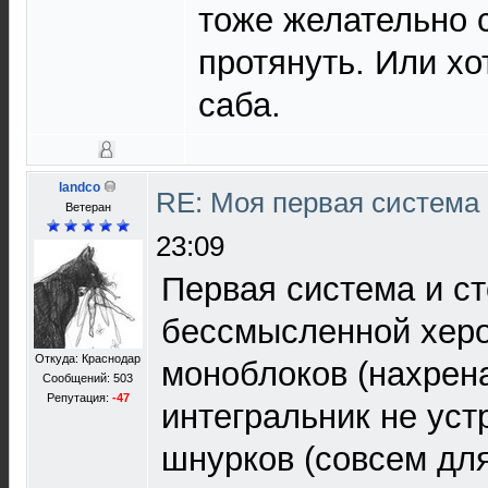
тоже желательно 
протянуть. Или хо
саба.
landco
RE: Моя первая система H
Ветеран
23:09
Первая система и с
бессмысленной херо
Откуда: Краснодар
моноблоков (нахрена
Сообщений: 503
Репутация:
-47
интегральник не уст
шнурков (совсем дл