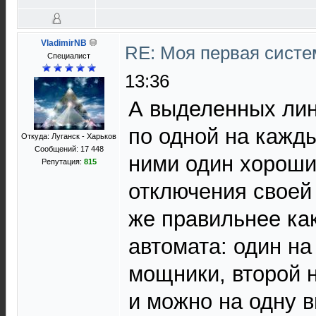
VladimirNB
RE: Моя первая систем
Специалист
13:36
А выделенных лин
по одной на кажды
Откуда: Луганск - Харьков
Сообщений: 17 448
ними один хороши
Репутация:
815
отключения своей
же правильнее ка
автомата: один на
мощники, второй н
и можно на одну 