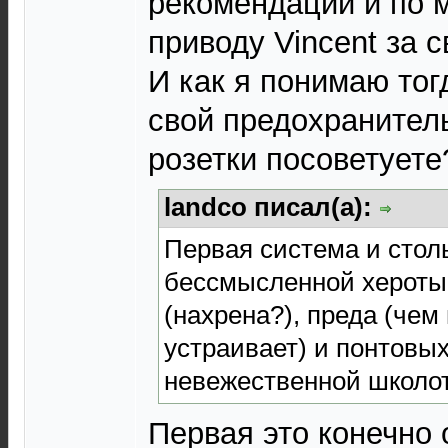
рекомендаций и по 
приводу Vincent за с
И как я понимаю то
свой предохранител
розетки посоветуете
landco писал(а):
Первая система и стол
бессмысленной хероты
(нахрена?), преда (чем
устраивает) и понтовы
невежественной школо
Первая это конечно 