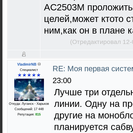
AC2503M проложить,
целей,может ктото с
ним,как он в плане 
(Отредактировал 12-
VladimirNB
RE: Моя первая систем
Специалист
23:00
Лучше три отдел
линии. Одну на пр
Откуда: Луганск - Харьков
Сообщений: 17 448
другие на монобл
Репутация:
815
планируется сабв