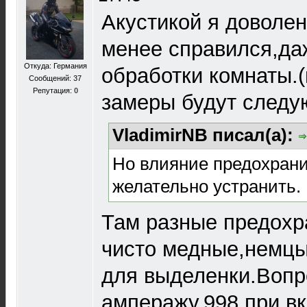
Акустикой я доволен
менее справился,да
Откуда: Германия
обработки комнаты.(
Сообщений: 37
Репутация:
0
замеры будут следу
VladimirNB писал(а):
Но влияние предохранит
желательно устранить.
Там разные предохр
чисто медные,немцы
для выделенки.Вопр
амперажу,998 при в