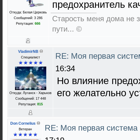
предохранитель ка
Откуда: Белая Церковь
Старость меня дома не за
Сообщений: 3 286
Репутация:
666
пути... ©
VladimirNB
RE: Моя первая систем
Специалист
16:34
Но влияние предо
его желательно ус
Откуда: Луганск - Харьков
Сообщений: 17 448
Репутация:
815
Don Cornelius
RE: Моя первая система H
Ветеран