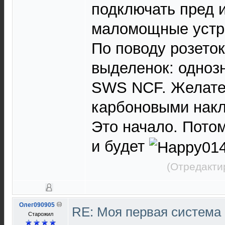
подключать пред и 
маломощные устр
По поводу розеток
выделенок: однозн
SWS NCF. Желате
карбоновыми нак
Это начало. Пото
и будет
(Отредакти
Олег090905
RE: Моя первая система H
Старожил