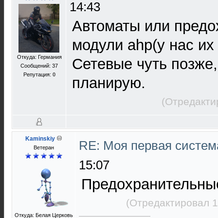
14:43
Автоматы или предо
модули ahp(у нас их
Откуда: Германия
Сетевые чуть позже,
Сообщений: 37
Репутация:
0
планирую.
(Отредакти
Kaminskiy
RE: Моя первая система
Ветеран
15:07
Предохранительны
(Отредактировал 1
Откуда: Белая Церковь