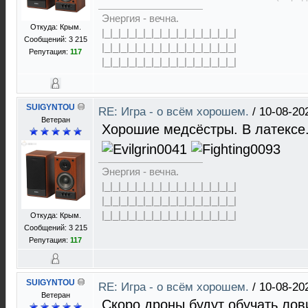
Энергия - вечна.
Откуда: Крым.
|_|_|_|_|_|_|_|_|_|_|_|_|_|_|_|_|
Сообщений: 3 215
|_|_|_|_|_|_|_|_|_|_|_|_|_|_|_|_|
Репутация:
117
|_|_|_|_|_|_|_|_|_|_|_|_|_|_|_|_|
SUIGYNTOU
RE: Игра - о всём хорошем.
/
10-08-20
Ветеран
Хорошие медсёстры. В латексе
Энергия - вечна.
|_|_|_|_|_|_|_|_|_|_|_|_|_|_|_|_|
|_|_|_|_|_|_|_|_|_|_|_|_|_|_|_|_|
|_|_|_|_|_|_|_|_|_|_|_|_|_|_|_|_|
Откуда: Крым.
Сообщений: 3 215
Репутация:
117
SUIGYNTOU
RE: Игра - о всём хорошем.
/
10-08-20
Ветеран
Скоро дроны будут обучать лов