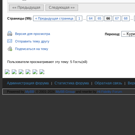
«« Предыдущая
Следующая »»
Страницы (99):
« Предыдущая страница
1
...
64
65
66
67
68
...
Версия для просмотра
Переход:
Отправить тему другу
Подписаться на тему
Пользователи просматривают эту тему: 5 Гость(ей)
Администрация форума
Статистика форума
Обратная связь
Вер
|
|
|
Powered by
MyBB
, © 2001-2026
MyBB Group
and rewrite by
Hi Fidelity Forum