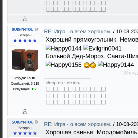
|_|_|_|_|_|_|_|_|_|_|_|_|_|_|_|_|
|_|_|_|_|_|_|_|_|_|_|_|_|_|_|_|_|
SUIGYNTOU
RE: Игра - о всём хорошем.
/
10-08-20
Ветеран
Хороший прямоугольник. Немо
Больной Дед-Мороз. Санта-Ши
(Отред
Откуда: Крым.
Энергия - вечна.
Сообщений: 3 215
|_|_|_|_|_|_|_|_|_|_|_|_|_|_|_|_|
Репутация:
117
|_|_|_|_|_|_|_|_|_|_|_|_|_|_|_|_|
|_|_|_|_|_|_|_|_|_|_|_|_|_|_|_|_|
SUIGYNTOU
RE: Игра - о всём хорошем.
/
10-08-20
Ветеран
Хорошая свинья. Мордомобиль