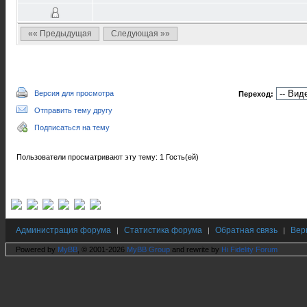
«« Предыдущая
Следующая »»
Версия для просмотра
Переход:
Отправить тему другу
Подписаться на тему
Пользователи просматривают эту тему: 1 Гость(ей)
Администрация форума
Статистика форума
Обратная связь
Вер
|
|
|
Powered by
MyBB
, © 2001-2026
MyBB Group
and rewrite by
Hi Fidelity Forum