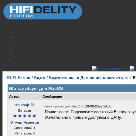
Hi-Fi Forum
/
Видео
/
Видеотехника и Домашний кинотеатр
/
B
Blu-ray player для MacOS
Автор
Сообщение
shumajr
Blu-ray player для MacOS
/
29-08-2022 14:36
Ветеран
Привет всем! Подскажите софтовый Blu-ray pla
Желательно с прямым доступом с ЦАПу.
Откуда: Черновцы
Сообщений: 1
Репутация:
0