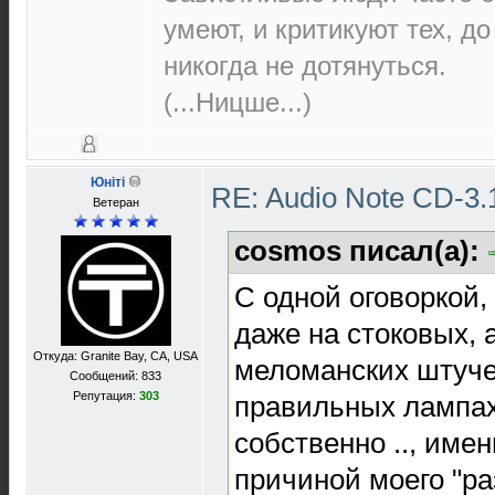
умеют, и критикуют тех, д
никогда не дотянуться.
(...Ницше...)
Юнiтi
RE: Audio Note CD-3.1
Ветеран
cosmos писал(а):
С одной оговоркой,
даже на стоковых, 
Откуда: Granite Bay, CA, USA
меломанских штуче
Сообщений: 833
Репутация:
303
правильных лампах
собственно .., имен
причиной моего "ра