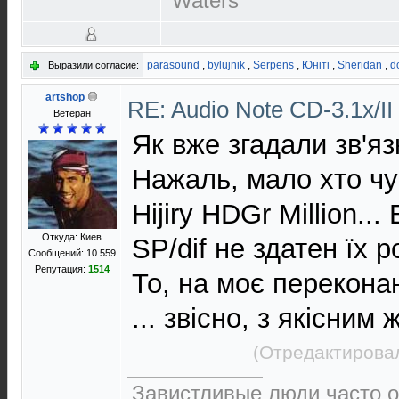
Waters
parasound
,
bylujnik
,
Serpens
,
Юнiтi
,
Sheridan
,
d
Выразили согласие:
artshop
RE: Audio Note CD-3.1x/II
Ветеран
Як вже згадали зв'яз
Нажаль, мало хто чув
Hijiry HDGr Million..
Откуда: Киев
SP/dif не здатен їх р
Сообщений: 10 559
Репутация:
1514
То, на моє переконан
... звісно, з якісним
(Отредактировал
Завистливые люди часто о