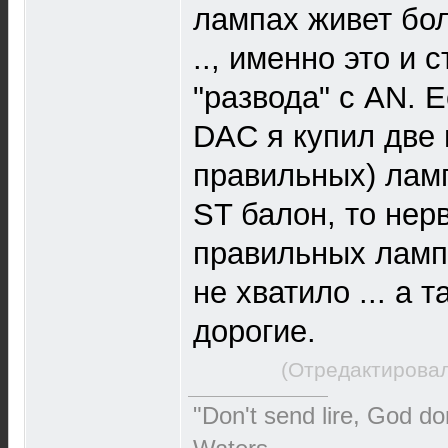
лампах живет бо
.., именно это и 
"развода" с AN. 
DAC я купил две 
правильных) ламп
ST балон, то нер
правильных ламп
не хватило ... а т
дорогие.
(Отредактировал
"Don't send lire, God do