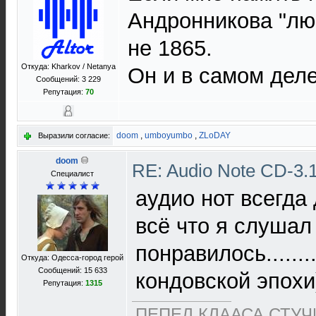
Андронникова "лю
не 1865.
Откуда: Kharkov / Netanya
Он и в самом деле
Сообщений: 3 229
Репутация:
70
doom
,
umboyumbo
,
ZLoDAY
Выразили согласие:
doom
RE: Audio Note CD-3.1
Специалист
аудио нот всегда
всё что я слушал
понравилось.......
Откуда: Одесса-город герой
Сообщений: 15 633
кондовской эпохи
Репутация:
1315
ПЕПЕЛ КЛААСА СТУЧИ