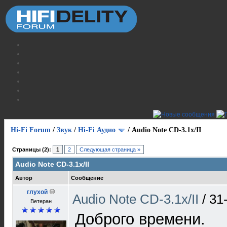
Hi-Fi Forum
/
Звук
/
Hi-Fi Аудио
/
Audio Note CD-3.1x/II
Страницы (2):
1
2
Следующая страница »
Audio Note CD-3.1x/II
Автор
Сообщение
глухой
Audio Note CD-3.1x/II
/
31
Ветеран
Доброго времени.