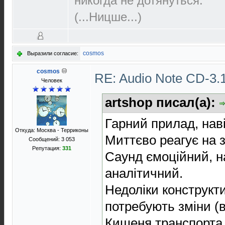
никогда не дотянуться.
(...Ницше...)
cosmos
Выразили согласие:
cosmos
RE: Audio Note CD-3.1
Человек
artshop писал(а):
Гарний прилад, наві
Откуда: Москва - Терриконы
Миттєво реагує на з
Сообщений: 3 053
Репутация:
331
Саунд ємоційний, н
аналітичний.
Недоліки конструкти
потребують зміни (в
Кишеня транспорта 