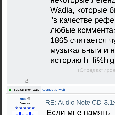
некоторые леген
Wadia, которые 
"в качестве рефе
любые комментар
1865 считается ч
музыкальным и н
историю hi-fi%hig
(Отредактиров
cosmos
,
глухой
Выразили согласие:
rotla
RE: Audio Note CD-3.1x
Ветеран
Если мне память н