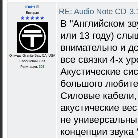
Юнiтi
RE: Audio Note CD-3.1
Ветеран
В "Английском зв
или 13 году) сл
внимательно и до
Откуда: Granite Bay, CA, USA
все связки 4-х ур
Сообщений: 833
Репутация:
303
Акустические сис
большого любите
Силовые кабели,
акустические ве
не универсальны
концепции звука 