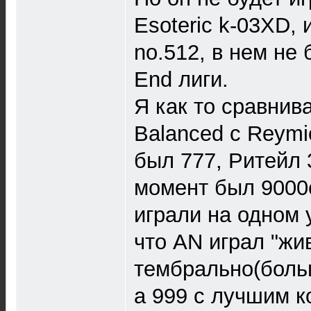
Esoteric k-03XD, 
no.512, в нем не 
End лиги.
Я как то сравнив
Balanced с Reymi
был 777, Ритейл 
момент был 9000
играли на одном 
что AN играл "жи
тембрально(боль
а 999 с лучшим к