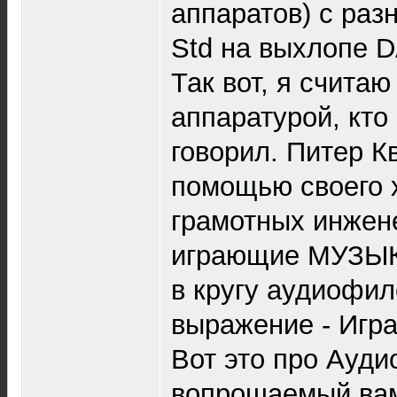
аппаратов) с раз
Std на выхлопе 
Так вот, я счит
аппаратурой, кто
говорил. Питер К
помощью своего 
грамотных инжен
играющие МУЗЫКУ
в кругу аудиофил
выражение - Игра
Вот это про Ауди
вопрошаемый вам