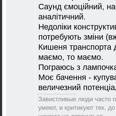
Саунд ємоційний, на
аналітичний.
Недоліки конструктив
потребують зміни (вж
Кишеня транспорта 
маємо, то маємо.
Пограюсь з лампочкам
Моє бачення - купув
величезний потенціал
Завистливые люди часто о
умеют, и критикуют тех, д