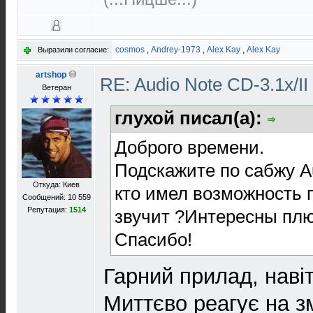
cosmos
,
Andrey-1973
,
Alex Kay
,
Alex Kay
Выразили согласие:
artshop
RE: Audio Note CD-3.1x/II
Ветеран
глухой писал(а):
Доброго времени.
Подскажите по сабжу Aud
Откуда: Киев
кто имел возможность п
Сообщений: 10 559
Репутация:
1514
звучит ?Интересны пл
Спасибо!
Гарний прилад, навіт
Миттєво реагує на зм