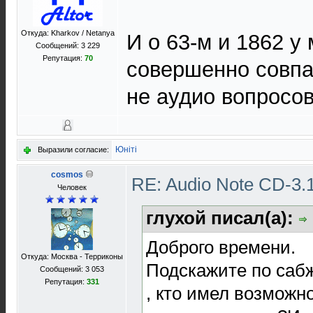
Откуда: Kharkov / Netanya
И о 63-м и 1862 у
Сообщений: 3 229
Репутация:
70
совершенно совпа
не аудио вопросов
Юнiтi
Выразили согласие:
cosmos
RE: Audio Note CD-3.1
Человек
глухой писал(а):
Доброго времени.
Откуда: Москва - Терриконы
Подскажите по сабжу
Сообщений: 3 053
Репутация:
331
, кто имел возможно