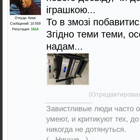
іграшкою...
Откуда: Киев
То в змозі побавитись
Сообщений: 10 559
Репутация:
1514
Згідно теми теми, о
надам...
(Отредактировал
Завистливые люди часто о
умеют, и критикуют тех, д
никогда не дотянуться.
(...Ницше...)