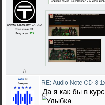
Если мне память не изменяет, у Андронников
Откуда: Granite Bay, CA, USA
Сообщений: 833
Репутация:
303
rotla
RE: Audio Note CD-3.1x
Ветеран
Да я как бы в курс