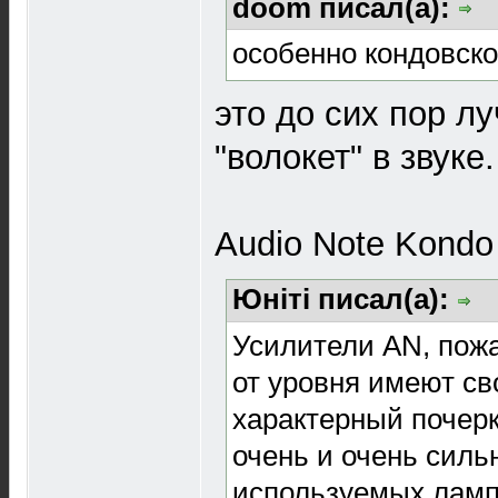
doom писал(а):
особенно кондовско
это до сих пор л
"волокет" в звуке.
Audio Note Kondo
Юнiтi писал(а):
Усилители AN, пож
от уровня имеют с
характерный почерк
очень и очень силь
используемых ламп