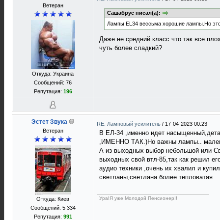
Ветеран
Сашабрус писал(а):
Лампы EL34 вессьма хорошие лампы.Но этот
Даже не средний класс что так все пло
чуть более сладкий?
Откуда: Украина
Сообщений: 76
Репутация:
196
Эстет Звука
RE: Ламповый усилитель
/
17-04-2023 00:23
Ветеран
В ЕЛ-34 ,именно идет насыщенный,детал
,ИМЕННО ТАК.)Но важны лампы.. маленьк
А из выходных выбор небольшой или Св
выходных свой втл-85,так как решил ег
аудио техники ,очень их хвалил и куп
светланы,светлана более тепловатая .
Ура!Я уже Молодой Пенсионер!!
Откуда: Киев
Сообщений: 5 334
Репутация:
991