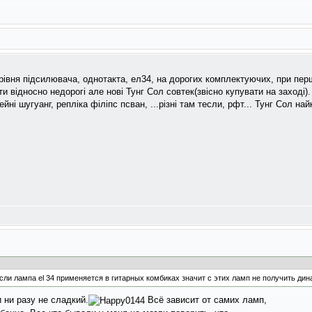
 рівня підсилювача, однотакта, ел34, на дорогих комплектуючих, при пер
и відносно недорогі але нові Тунг Сол совтек(звісно купувати на заході). 
ейні шугуанг, репліка філіпс псван, ...різні там тесли, рфт... Тунг Сол на
если лампа el 34 применяется в гитарных комбиках значит с этих ламп не получить ди
 ни разу не сладкий.
Всё зависит от самих ламп,