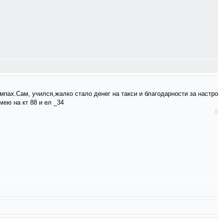
ампах.Сам, учился,жалко стало денег на такси и благодарности за наст
мею на кт 88 и ел _34
(