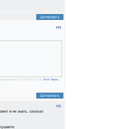
Цитировать
#10
Отредактировал 17-04-2023 в 11:09
Эстет Звука
.)
Цитировать
#11
ожет и не знать, сколько
слушаете.