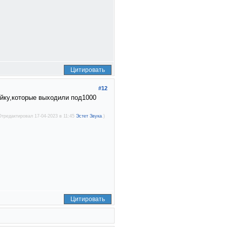
Цитировать
#12
ройку,которые выходили под1000
Отредактировал 17-04-2023 в 11:45
Эстет Звука
.)
Цитировать