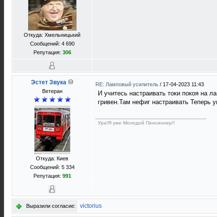
Откуда: Хмельницький
Сообщений: 4 690
Репутация:
306
Эстет Звука
RE: Ламповый усилитель
/
17-04-2023 11:43
Ветеран
И учитесь настраивать токи покоя на л
гривен.Там нефиг настраивать Теперь у
Ура!Я уже Молодой Пенсионер!!
Откуда: Киев
Сообщений: 5 334
Репутация:
991
victorius
Выразили согласие: