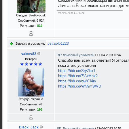
схемотехники и реализации питания осо
Лампа на Ёлках может так играть дэт-м
WINNEN of LEREN
Откуда: Svetlovodsk
Сообщений: 6 924
Репутация:
819
petr.solo1223
Выразили согласие:
valeev82
RE: Ламповый усилитель
/
17-04-2023 10:47
Ветеран
Спасибо вам всем за ответы!! Я отправ
пока этого усилителя
https://ibb.co/SryZbx1
https://ibb.co/7VwMhk2
https://ibb.co/wwYJ4ry
https://ibb.co/WN9mWVD
Откуда: Украина
Сообщений: 76
Репутация:
196
Black_Jack
RE: Ламповый усилитель
/
17-04-2023 10:51