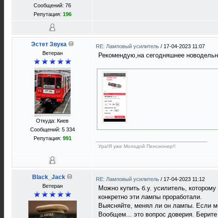
Сообщений: 76
Репутация:
196
Эстет Звука
RE: Ламповый усилитель
/
17-04-2023 11:07
Ветеран
Рекомендую,на сегодняшнее новодельн
Откуда: Киев
Сообщений: 5 334
Репутация:
991
Ура!Я уже Молодой Пенсионер!!
Black_Jack
RE: Ламповый усилитель
/
17-04-2023 11:12
Ветеран
Можно купить б.у. усилитель, которому 
конкретно эти лампы проработали.
Выясняйте, менял ли он лампы. Если ме
Вообщем... это вопрос доверия. Берите