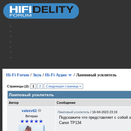
Hi-Fi Forum
/
Звук
/
Hi-Fi Аудио
/
Ламповый усилитель
Страницы (2):
1
2
Следующая страница »
Ламповый усилитель
Автор
Сообщение
valeev82
Ламповый усилитель
/
16-04-2023 23:19
Ветеран
Подскажите что представляет с собой 
Canor TP134