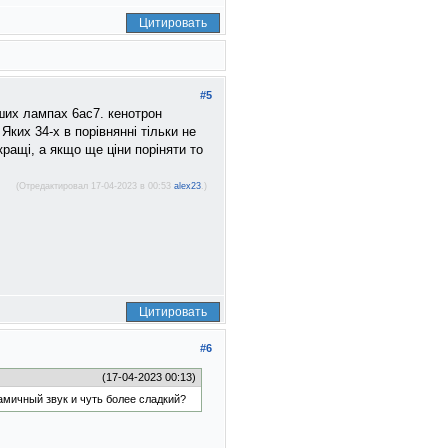
Цитировать
#5
ших лампах 6ас7. кенотрон
Яких 34-х в порівнянні тільки не
йкращі, а якщо ще ціни поріняти то
(Отредактировал 17-04-2023 в 00:53
alex23
.)
Цитировать
#6
(17-04-2023 00:13)
намичный звук и чуть более сладкий?