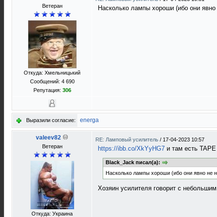
Ветеран
Насколько лампы хороши (ибо они явно
Откуда: Хмельницький
Сообщений: 4 690
Репутация:
306
energa
Выразили согласие:
valeev82
RE: Ламповый усилитель
/
17-04-2023 10:57
Ветеран
https://ibb.co/XkYyHG7
и там есть TAPE 
Black_Jack писал(а):
Насколько лампы хороши (ибо они явно не 
Хозяин усилителя говорит с небольши
Откуда: Украина