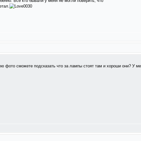
бенно. Все кто бывали у меня не могли поверить, что
етал.
лю фото сможете подсказать что за лампы стоят там и хороши они? У м