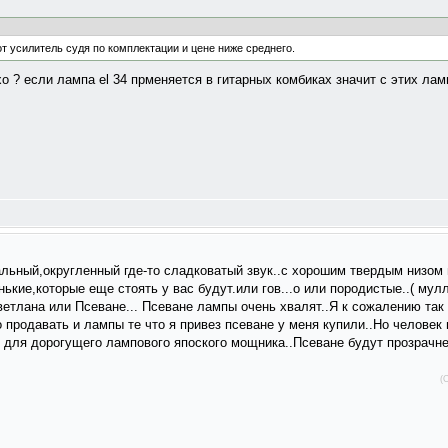
 усилитель судя по комплектации и цене ниже среднего.
хо ? если лампа el 34 прменяется в гитарных комбиках значит с этих ла
ьный,округленный где-то сладковатый звук..с хорошим твердым низом н
ие,которые еще стоять у вас будут.или гов...о или породистые..( мулл
етлана или Псеване... Псеване лампы очень хвалят..Я к сожалению так
о продавать и лампы те что я привез псеване у меня купили..Но человек
ил для дорогущего лампового япоского мощника..Псеване будут прозрачн
(