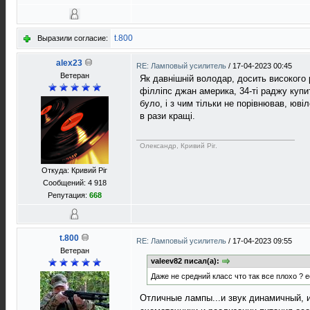
t.800
Выразили согласие:
alex23
RE: Ламповый усилитель
/
17-04-2023 00:45
Ветеран
Як давнішній володар, досить високого
філліпс джан америка, 34-ті раджу купит
було, і з чим тільки не порівнював, ювіл
в рази кращі.
Олександр, Кривий Рiг.
Откуда: Кривий Рiг
Сообщений: 4 918
Репутация:
668
t.800
RE: Ламповый усилитель
/
17-04-2023 09:55
Ветеран
valeev82 писал(а):
Даже не средний класс что так все плохо ? 
Отличные лампы...и звук динамичный, и