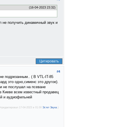
(16-04-2023 23:32)
мп не получить динамичный звук и
Цитировать
#4
е подрезанным.. ( В VTL-IT-85
ард это одно,сименс это другое).
 и не послушал на псеване
 в Киеве всем известный продавец
ей и аудиофильней
Отредактировал 17-04-2023 в 01:00
Эстет Звука
.)