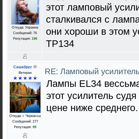
этот ламповый усил
сталкивался с лампа
Откуда: Украина
они хороши в этом у
Сообщений: 76
Репутация:
196
TP134
Сашабрус
RE: Ламповый усилител
Ветеран
Лампы EL34 вессьм
этот усилитель судя
цене ниже среднего.
Откуда: г. Черкассы
Сообщений: 277
Репутация:
99