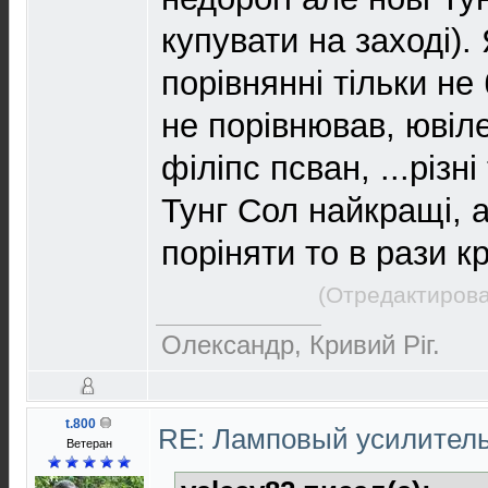
купувати на заході). 
порівнянні тільки не 
не порівнював, ювіле
філіпс псван, ...різні
Тунг Сол найкращі, 
поріняти то в рази к
(Отредактирова
Олександр, Кривий Рiг.
t.800
RE: Ламповый усилител
Ветеран