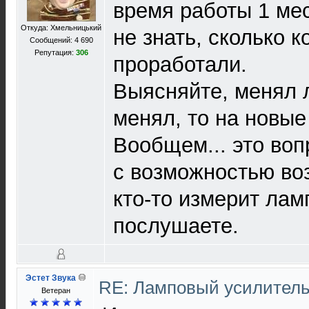
время работы 1 ме
Откуда: Хмельницький
не знать, сколько 
Сообщений: 4 690
Репутация:
306
проработали.
Выясняйте, менял 
менял, то на новые 
Вообщем... это воп
с возможностью воз
кто-то измерит лам
послушаете.
Эстет Звука
RE: Ламповый усилител
Ветеран