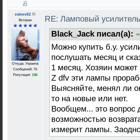
valeev82
RE: Ламповый усилител
Ветеран
Black_Jack писал(а):
Можно купить б.у. усил
послушать месяц и ска
Откуда: Украина
1 месяц. Хозяин может 
Сообщений: 76
Репутация:
196
Z dfv эти лампы прораб
Выясняйте, менял ли о
то на новые или нет.
Вообщем... это вопрос 
возможностью возврата
измерит лампы. Заодно