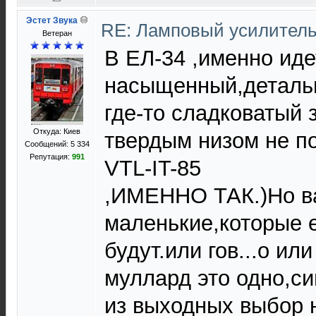
Эстет Звука
RE: Ламповый усилител
Ветеран
В ЕЛ-34 ,именно иде
насыщенный,деталь
где-то сладковатый 
Откуда: Киев
твердым низом не по
Сообщений: 5 334
Репутация:
991
VTL-IT-85
,ИМЕННО ТАК.)Но в
маленькие,которые е
будут.или гов...о ил
муллард это одно,си
из выходных выбор 