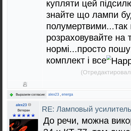
купляти цей підсилю
знайте що лампи бу
полумертвими...так
розраховувайте на т
нормі...просто пош
комплект і все
(Отредактировал
alex23
,
energa
Выразили согласие:
alex23
RE: Ламповый усилител
Ветеран
До речи, можна вико