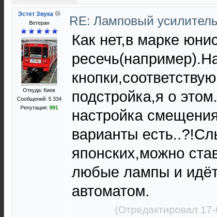
Эстет Звука
RE: Ламповый усилител
Ветеран
Как нет,в марке юни
ресечь(например).
кнопки,соответству
Откуда: Киев
подстройка,я о этом.
Сообщений: 5 334
Репутация:
991
настройка смещения
варианты есть..?!С
японских,можно став
любые лампы и идёт
автоматом.
(Отредактировал 17-