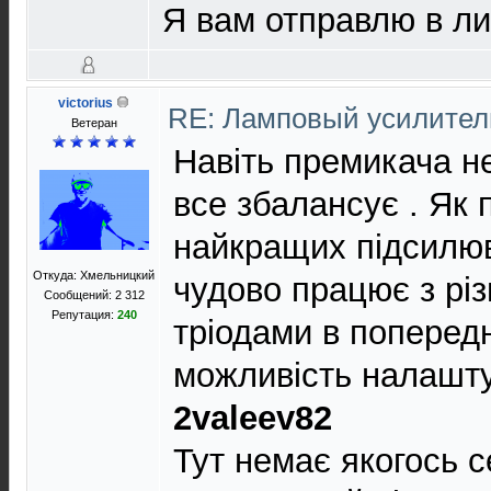
Я вам отправлю в л
victorius
RE: Ламповый усилите
Ветеран
Навіть премикача не
все збалансує . Як п
найкращих підсилюв
Откуда: Хмельницкий
чудово працює з рі
Сообщений: 2 312
Репутация:
240
тріодами в попередн
можливість налаштув
2valeev82
Тут немає якогось с