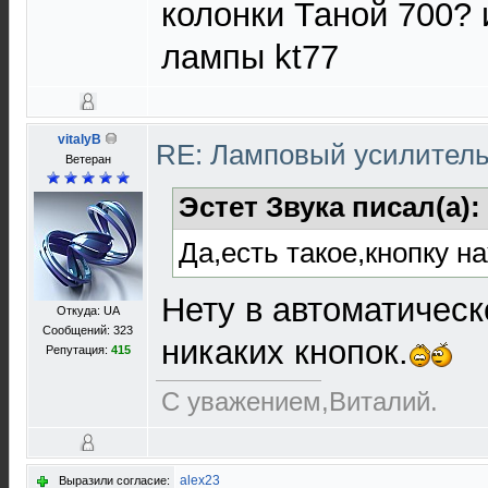
колонки Таной 700? 
лампы kt77
vitalyB
RE: Ламповый усилител
Ветеран
Эстет Звука писал(а):
Да,есть такое,кнопку н
Нету в автоматичес
Откуда: UA
Сообщений: 323
никаких кнопок.
Репутация:
415
С уважением,Виталий.
alex23
Выразили согласие: