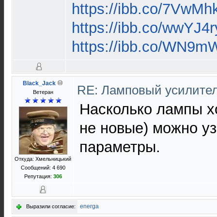
https://ibb.co/7VwMh
https://ibb.co/wwYJ4r
https://ibb.co/WN9
Black_Jack
RE: Ламповый усилите
Ветеран
Насколько лампы х
не новые) можно уз
параметры.
Откуда: Хмельницький
Сообщений: 4 690
Репутация:
306
energa
Выразили согласие: