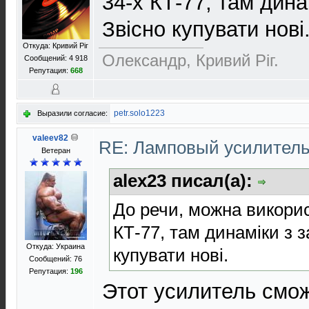
34-х КТ-77, там дин
Звісно купувати нові
Откуда: Кривий Рiг
Олександр, Кривий Рiг.
Сообщений: 4 918
Репутация:
668
petr.solo1223
Выразили согласие:
valeev82
RE: Ламповый усилител
Ветеран
alex23 писал(а):
До речи, можна викорис
КТ-77, там динаміки з 
Откуда: Украина
купувати нові.
Сообщений: 76
Репутация:
196
Этот усилитель смож