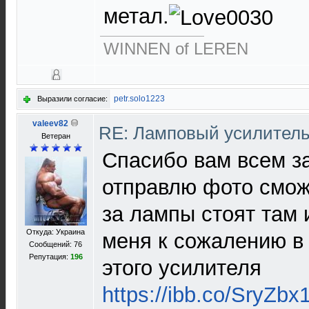
метал.
WINNEN of LEREN
petr.solo1223
Выразили согласие:
valeev82
RE: Ламповый усилител
Ветеран
Спасибо вам всем за
отправлю фото смож
за лампы стоят там 
Откуда: Украина
меня к сожалению в 
Сообщений: 76
Репутация:
196
этого усилителя
https://ibb.co/SryZbx