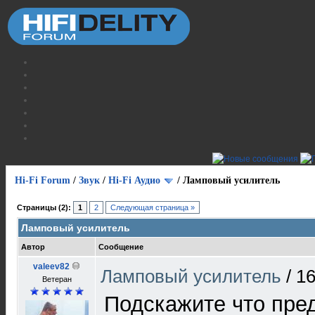
Hi-Fi Forum
/
Звук
/
Hi-Fi Аудио
/
Ламповый усилитель
Страницы (2):
1
2
Следующая страница »
Ламповый усилитель
Автор
Сообщение
valeev82
Ламповый усилитель
/
16
Ветеран
Подскажите что пред