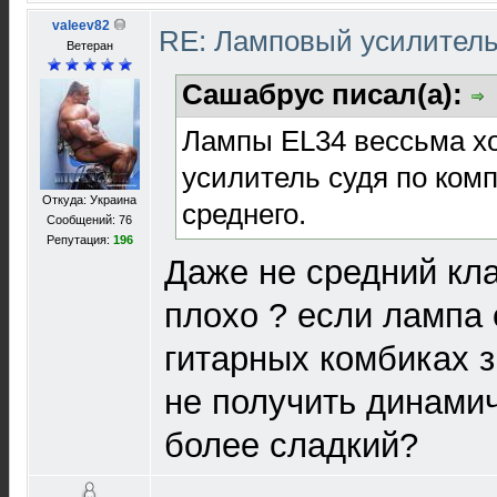
valeev82
RE: Ламповый усилител
Ветеран
Сашабрус писал(а):
Лампы EL34 вессьма х
усилитель судя по ком
Откуда: Украина
среднего.
Сообщений: 76
Репутация:
196
Даже не средний кла
плохо ? если лампа 
гитарных комбиках з
не получить динамич
более сладкий?