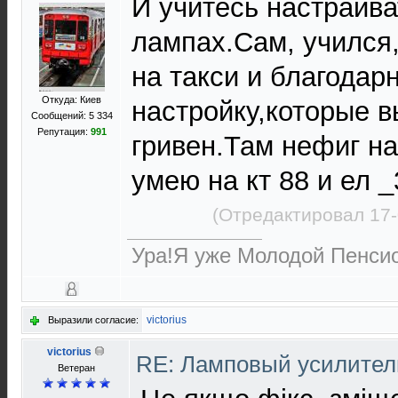
И учитесь настраива
лампах.Сам, учился
на такси и благодар
Откуда: Киев
настройку,которые 
Сообщений: 5 334
Репутация:
991
гривен.Там нефиг н
умею на кт 88 и ел _
(Отредактировал 17-
Ура!Я уже Молодой Пенсио
victorius
Выразили согласие:
victorius
RE: Ламповый усилите
Ветеран