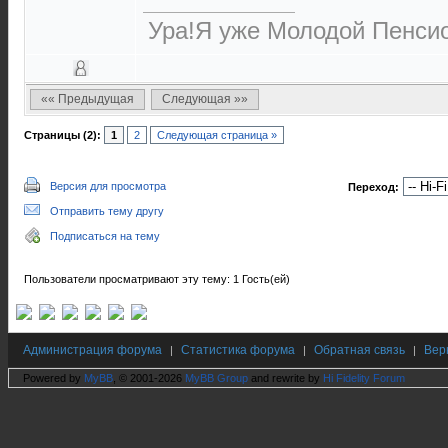
Ура!Я уже Молодой Пенсио
«« Предыдущая
Следующая »»
Страницы (2):
1
2
Следующая страница »
Версия для просмотра
Переход:
Отправить тему другу
Подписаться на тему
Пользователи просматривают эту тему: 1 Гость(ей)
Администрация форума
Статистика форума
Обратная связь
Вер
|
|
|
Powered by
MyBB
, © 2001-2026
MyBB Group
and rewrite by
Hi Fidelity Forum