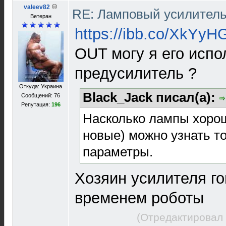
valeev82
RE: Ламповый усилител
Ветеран
https://ibb.co/XkYyH
OUT могу я его испо
предусилитель ?
Откуда: Украина
Black_Jack писал(а):
Сообщений: 76
Репутация:
196
Насколько лампы хорош
новые) можно узнать т
параметры.
Хозяин усилителя г
временем роботы
(Отредактировал 