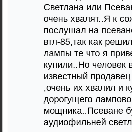
Светлана или Псева
очень хвалят..Я к с
послушал на псеван
втл-85,так как решил
лампы те что я прив
купили..Но человек 
известный продавец
,очень их хвалил и 
дорогущего лампово
мощника..Псеване б
аудиофильней светл