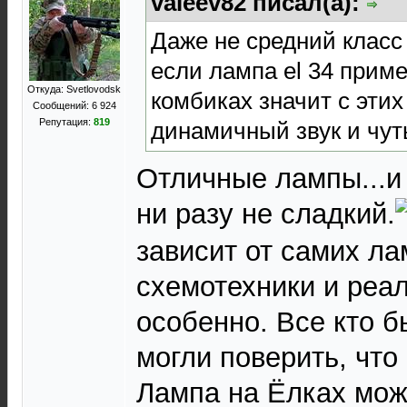
valeev82 писал(а):
Даже не средний класс 
если лампа el 34 прим
Откуда: Svetlovodsk
комбиках значит с этих
Сообщений: 6 924
Репутация:
819
динамичный звук и чут
Отличные лампы...и
ни разу не сладкий.
зависит от самих ла
схемотехники и реа
особенно. Все кто б
могли поверить, что
Лампа на Ёлках може