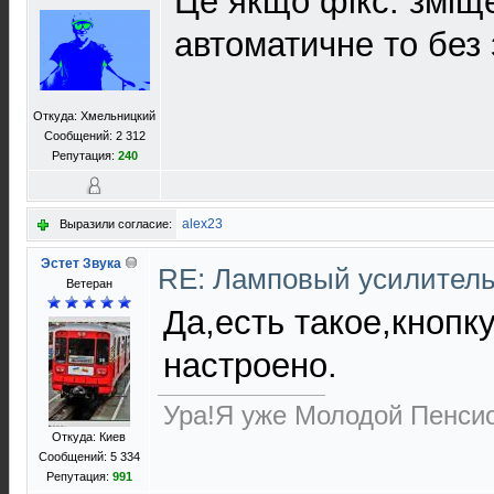
Це якщо фікс. зміщ
автоматичне то без
Откуда: Хмельницкий
Сообщений: 2 312
Репутация:
240
alex23
Выразили согласие:
Эстет Звука
RE: Ламповый усилител
Ветеран
Да,есть такое,кнопк
настроено.
Ура!Я уже Молодой Пенсио
Откуда: Киев
Сообщений: 5 334
Репутация:
991