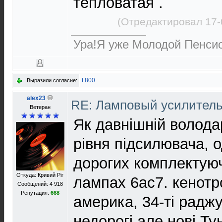
тепловатая .
(Отредактировал 17-
Ура!Я уже Молодой Пенсио
t.800
Выразили согласие:
alex23
RE: Ламповый усилител
Ветеран
Як давнішній волода
рівня підсилювача, о
дорогих комплектую
Откуда: Кривий Рiг
лампах 6ас7. кенотр
Сообщений: 4 918
Репутация:
668
америка, 34-ті раджу
недорогі але нові Ту