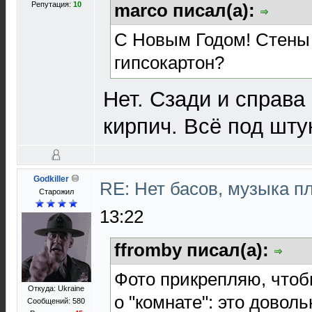
Репутация:
10
marco писал(а):
С Новым Годом! Стены 
гипсокартон?
Нет. Сзади и справа
кирпич. Всё под шту
Godkiller
RE: Нет басов, музыка п
Старожил
13:22
ffromby писал(а):
Фото прикрепляю, что
Откуда: Ukraine
о "комнате": это довол
Сообщений: 580