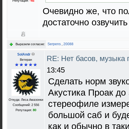
Репутация:
-45
Очевидно же, что по
достаточно озвучить
Serpens
,
20088
Выразили согласие:
SolAndr
RE: Нет басов, музыка
Ветеран
13:45
Сделать норм звук
Акустика Проак до 
Откуда: Леса Амазонки
стереофиле измере
Сообщений: 2 556
Репутация:
80
большой саб и буд
как и обычно в так