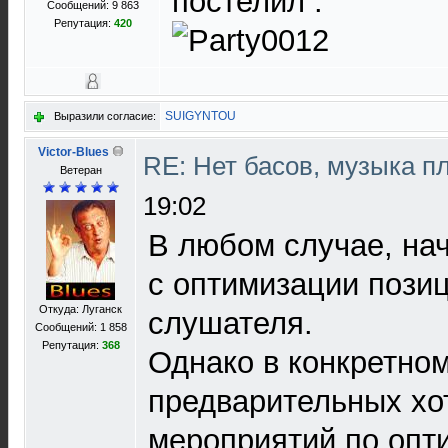
постелил .
Сообщений: 9 863
Репутация:
420
SUIGYNTOU
Выразили согласие:
Victor-Blues
RE: Нет басов, музыка п
Ветеран
19:02
В любом случае, на
с оптимизации пози
Откуда: Луганск
слушателя.
Сообщений: 1 858
Репутация:
368
Однако в конкретном
предварительных хо
мероприятий по опт