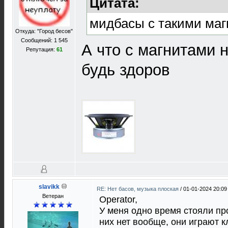
Цитата:
мидбасы с такими ма
Откуда: "Город бесов"
Сообщений: 1 545
А что с магнитами 
Репутация:
61
будь здоров
slavikk
RE: Нет басов, музыка плоская
/
01-01-2024 20:09
Ветеран
Operator,
У меня одно время стояли проа
них нет вообще, они играют к