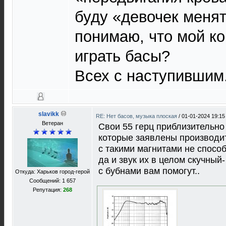
буду «девочек менят
понимаю, что мой к
играть басы?
Всех с наступившим
slavikk
RE: Нет басов, музыка плоская
/
01-01-2024 19:15
Ветеран
Свои 55 герц приблизительно 
которые заявлены производи
с такими магнитами не спосо
да и звук их в целом скучный-
с бубнами вам помогут..
Откуда: Харьков город-герой
Сообщений: 1 657
Репутация:
268