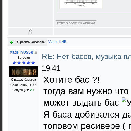
FORTIS FORTUNA ADIUVAT
VladimirNB
Выразили согласие:
Made in USSR
RE: Нет басов, музыка п
Ветеран
19:41
Хотите бас ?!
Откуда: Харьков
Сообщений: 4 059
тогда вам нужно что 
Репутация:
296
может выдать бас
Я баса добивался д
топовом ресивере ( 