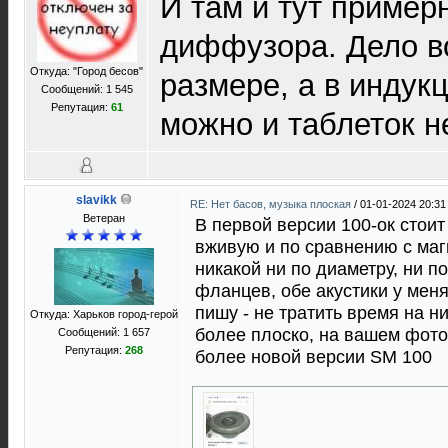
И там и тут пример
диффузора. Дело в
Откуда: "Город бесов"
размере, а в индукц
Сообщений: 1 545
Репутация:
61
можно и таблеток 
slavikk
RE: Нет басов, музыка плоская
/
01-01-2024 20:31
Ветеран
В первой версии 100-ок стоит
вживую и по сравнению с маг
никакой ни по диаметру, ни п
фланцев, обе акустики у меня
пишу - не тратить время на н
Откуда: Харьков город-герой
более плоско, на вашем фото
Сообщений: 1 657
Репутация:
268
более новой версии SM 100