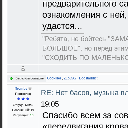
предварительного с
ознакомления с ней,
удастся...
"Ребята, не бойтесь "З
БОЛЬШОЕ", но перед этим
"СХОДИТЬ ПО МАЛЕНЬКОМУ"
Godkiller
,
ZLoDAY
,
Boostaddict
Выразили согласие:
ffromby
RE: Нет басов, музыка п
Постоялец
19:05
Откуда: Minsk
Сообщений: 19
Спасибо всем за сов
Репутация:
10
«передвигания крова