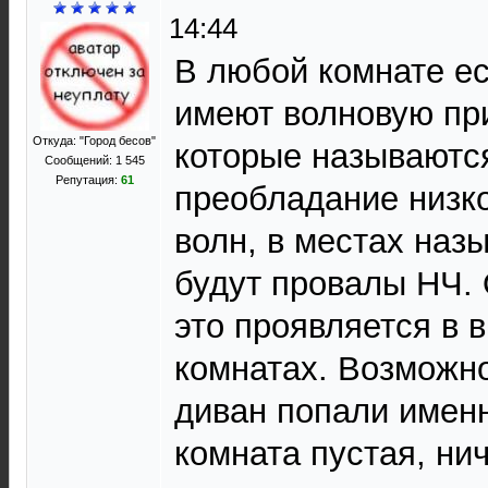
14:44
В любой комнате е
имеют волновую при
Откуда: "Город бесов"
которые называются
Сообщений: 1 545
Репутация:
61
преобладание низк
волн, в местах наз
будут провалы НЧ.
это проявляется в 
комнатах. Возможн
диван попали именн
комната пустая, ни