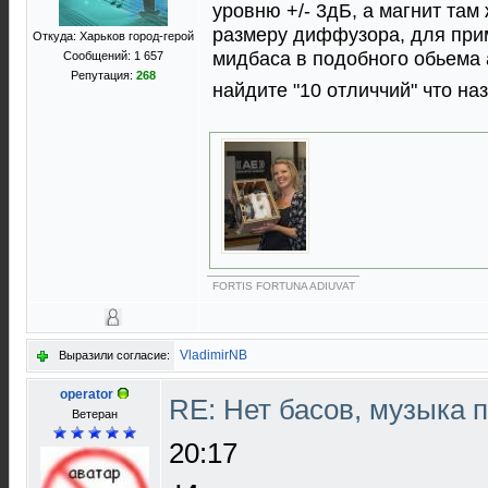
уровню +/- 3дБ, а магнит та
размеру диффузора, для прим
Откуда: Харьков город-герой
мидбаса в подобного обьема а
Сообщений: 1 657
Репутация:
268
найдите "10 отличчий" что на
FORTIS FORTUNA ADIUVAT
VladimirNB
Выразили согласие:
operator
RE: Нет басов, музыка 
Ветеран
20:17