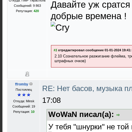
Откуда: ПМР Тирасполь
Давайте уж сратся
Сообщений: 9 863
Репутация:
420
добрые времена !
#1
отредактировал сообщение 01-01-2024 19:41:
2.10 Сознательное разжигание флейма, тр
штрафных очков)
ffromby
RE: Нет басов, музыка п
Постоялец
17:08
Откуда: Minsk
Сообщений: 19
Репутация:
10
WoWaN писал(а):
У тебя "шнурки" не той