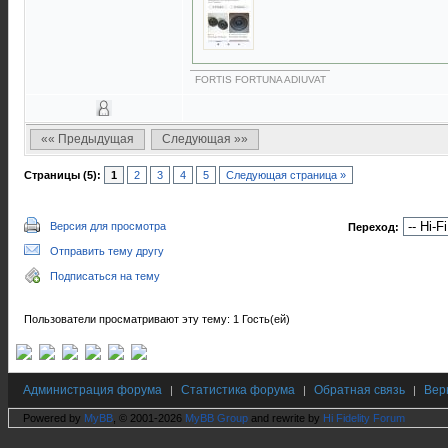
FORTIS FORTUNA ADIUVAT
«« Предыдущая
Следующая »»
Страницы (5):
1
2
3
4
5
Следующая страница »
Версия для просмотра
Переход:
Отправить тему другу
Подписаться на тему
Пользователи просматривают эту тему: 1 Гость(ей)
Администрация форума
Статистика форума
Обратная связь
Вер
|
|
|
Powered by
MyBB
, © 2001-2026
MyBB Group
and rewrite by
Hi Fidelity Forum