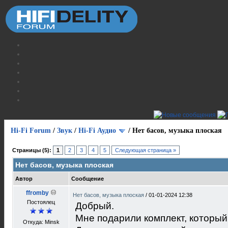
Hi-Fi Forum
/
Звук
/
Hi-Fi Аудио
/
Нет басов, музыка плоская
Страницы (5):
1
2
3
4
5
Следующая страница »
Нет басов, музыка плоская
Автор
Сообщение
ffromby
Нет басов, музыка плоская
/
01-01-2024 12:38
Постоялец
Добрый.
Мне подарили комплект, который
Откуда: Minsk