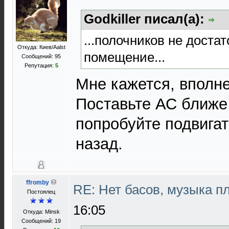
Godkiller писал(а):
...полочников не доста
Откуда: Киев/Aalst
помещение...
Сообщений: 95
Репутация:
5
Мне кажется, вполне
Поставьте АС ближе 
попробуйте подвигат
назад.
ffromby
RE: Нет басов, музыка п
Постоялец
16:05
Откуда: Minsk
Сообщений: 19