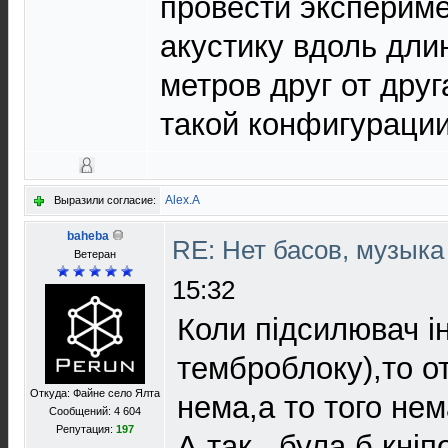
провести экспериме
акустику вдоль дли
метров друг от друг
такой конфигурации
Alex.A
Выразили согласие:
baheba
RE: Нет басов, музык
Ветеран
15:32
Коли пiдсилювач i
темброблоку),то от
Откуда: Файне село Ялта
нема,а то того нем
Сообщений: 4 604
Репутация:
197
А так...була б кнiп