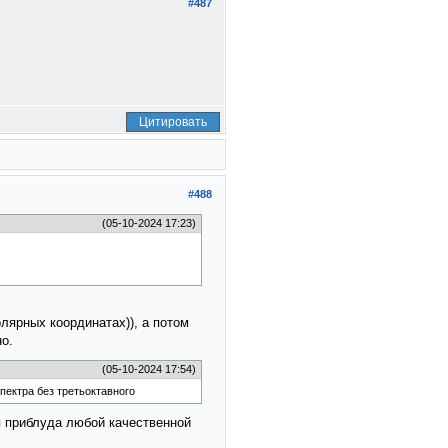
#487
Цитировать
#488
(05-10-2024 17:23)
олярных координатах)), а потом
о.
(05-10-2024 17:54)
пектра без третьоктавного
я приблуда любой качественной