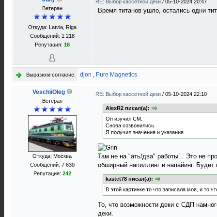
RE: Выбор кассетной деки
/
05-10-2024 20:47
Ветеран
Время титанов ушло, остались одни тит
Откуда: Latvia, Riga
Сообщений: 1 218
Репутация:
18
djon
,
Pure Magnetics
Выразили согласие:
VeschiiOleg
RE: Выбор кассетной деки
/
05-10-2024 22:10
Ветеран
AlexR2 писал(а):
Он изучил СМ.
Снова созвонились.
Я получил значения и указания.
Там не на "ать/два" работы... Это не п
Откуда: Москва
обширный напиллинг и напайинг. Будет 
Сообщений: 7 630
Репутация:
242
kastet78 писал(а):
В этой картинке то что записала моя, и то 
То, что возможности деки с СДП намно
деки.