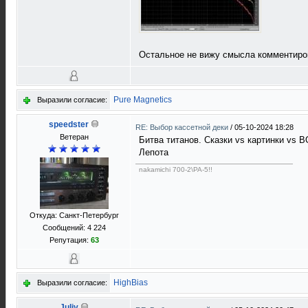
Остальное не вижу смысла комментирова
Pure Magnetics
Выразили согласие:
speedster
RE: Выбор кассетной деки
/
05-10-2024 18:28
Ветеран
Битва титанов. Сказки vs картинки vs В
Лепота
nakamichi 700-2\PA-5!!
Откуда: Санкт-Петербург
Сообщений: 4 224
Репутация:
63
HighBias
Выразили согласие:
Juliy