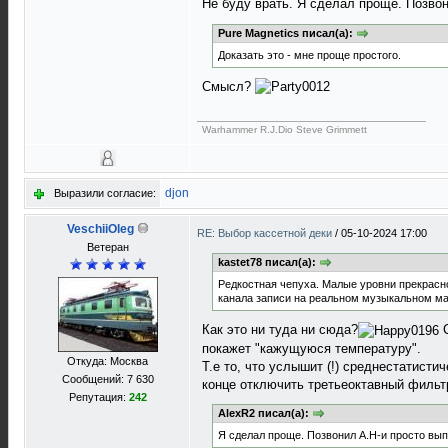
Не буду врать. Я сделал проще. Позвон
Pure Magnetics писал(а):
Доказать это - мне проще простого.
Смысл?
Warhammer R.J.Dio Steve Grimmett
djon
Выразили согласие:
VeschiiOleg
RE: Выбор кассетной деки
/
05-10-2024 17:00
Ветеран
kastet78 писал(а):
Редкостная чепуха. Малые уровни прекрасно
канала записи на реальном музыкальном мат
Как это ни туда ни сюда?
С
покажет "кажущуюся температуру".
Откуда: Москва
Т.е то, что услышит (!) среднестатисти
Сообщений: 7 630
конце отключить третьеоктавный фильт
Репутация:
242
AlexR2 писал(а):
Я сделал проще. Позвонил А.Н-и просто вы