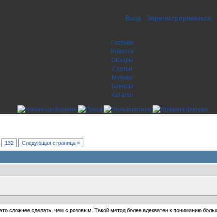
Вход
Зарегистрироваться
Главная
Новости
Обзоры
Статьи
Музыка
Бренды
Каталог
.
132
Следующая страница »
 это сложнее сделать, чем с розовым. Такой метод более адекватен к пониманию бол