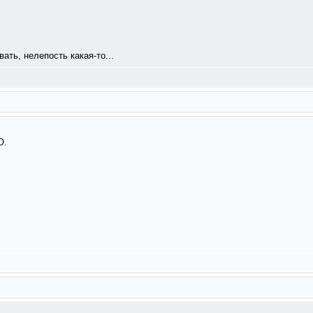
ть, нелепость какая-то...
О.