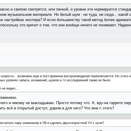
асно и свипом смотрятся, или пачкой, и уровни эти нормируется станд
ом музыкальном материале. Но белый шум - ни туда, ни сюда... какой 
ых настройках киллера? И если большинству такой метод более адеквате
оскольку это кричит о том, что они вообще ничего не понимают. Надеюсь
а скорость... возможно еще и пост.времени воспроизведения переключается. Но этого
ных уровнях записи, искажений, шумов и т.п исследований также не было.
 не видел....
 поменяно.
чего и никому не выкладываю. Просто потому что. А, вру-на гаррете па
ть всё в открытый доступ, даром-а для чего? Что мне с этого?
ресчитать пару номиналов в УВ и сделать двухскоростной УЗ с нуля?