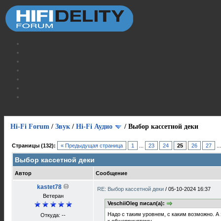
Hi-Fi Forum
/
Звук
/
Hi-Fi Аудио
/
Выбор кассетной деки
Страницы (132):
« Предыдущая страница
1
...
23
24
25
26
27
..
Выбор кассетной деки
Автор
Сообщение
kastet78
RE: Выбор кассетной деки
/
05-10-2024 16:37
Ветеран
VeschiiOleg писал(а):
Надо с таким уровнем, с каким возможно. А
Откуда: --