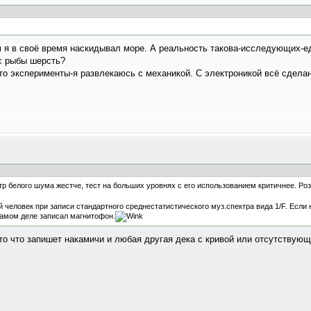
м я в своё время наскидывал море. А реальность такова-исследующих-ед
 с рыбы шерсть?
е-то эксперименты-я развлекаюсь с механикой. С электроникой всё сдела
р белого шума жестче, тест на больших уровнях с его использованием критичнее. Р
ий человек при записи стандартного среднестатистического муз.спектра вида 1/F. Есл
самом деле записал магнитофон.
и то что запишет накамичи и любая другая дека с кривой или отсутствую