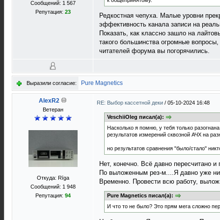
к общепринятому.
Сообщений: 1 567
Репутация:
23
Редкостная чепуха. Малые уровни прекр
эффективность канала записи на реальн
Показать, как классно зашло на лайтов
такого большинства огромные вопросы, п
читателей форума вы погорячились.
Pure Magnetics
Выразили согласие:
AlexR2
RE: Выбор кассетной деки
/
05-10-2024 16:48
Ветеран
VeschiiOleg писал(а):
Насколько я помню, у тебя только разогнан
результатов измерений сквозной АЧХ на раз
но результатов сравнения "было/стало" никто
Нет, конечно. Всё давно пересчитано и
По выложенным рез-м....Я давно уже ни
Откуда: Rīga
Временно. Провести всю работу, выложи
Сообщений: 1 948
Репутация:
94
Pure Magnetics писал(а):
И что то не было? Это прям мега сложно пе