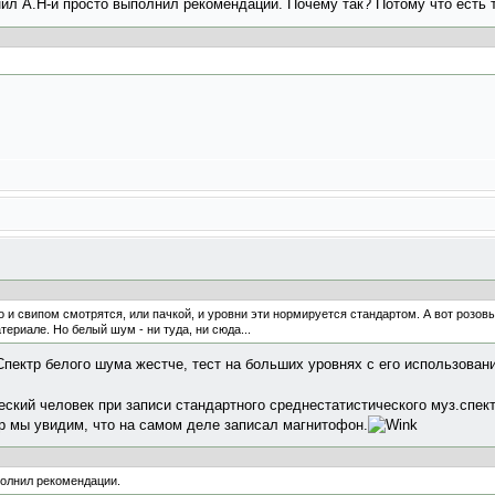
ил А.Н-и просто выполнил рекомендации. Почему так? Потому что есть 
 и свипом смотрятся, или пачкой, и уровни эти нормируется стандартом. А вот розо
ериале. Но белый шум - ни туда, ни сюда...
пектр белого шума жестче, тест на больших уровнях с его использован
ческий человек при записи стандартного среднестатистического муз.спек
р мы увидим, что на самом деле записал магнитофон.
полнил рекомендации.