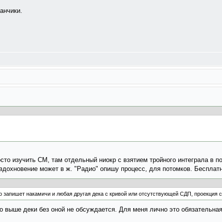
анчики.
росто изучить СМ, там отдельный ниокр с взятием тройного интеграла в п
вдохновение может в ж. "Радио" опишу процесс, для потомков. Бесплатн
что запишет накамичи и любая другая дека с кривой или отсутствующей СДП, проекция с
го выше деки без оной не обсуждается. Для меня лично это обязательна