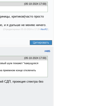
(05-10-2024 17:00)
иницы, критиков(часто просто
но, и я дальше не меняю ничего.
(Отредактировал 05-10-2024 в 17:29
AlexR2
.)
Цитировать
#485
(05-10-2024 17:00)
озовый шум покажет "кажущуюся
и на приемном конце отключить
щей СДП, проекция спектра без