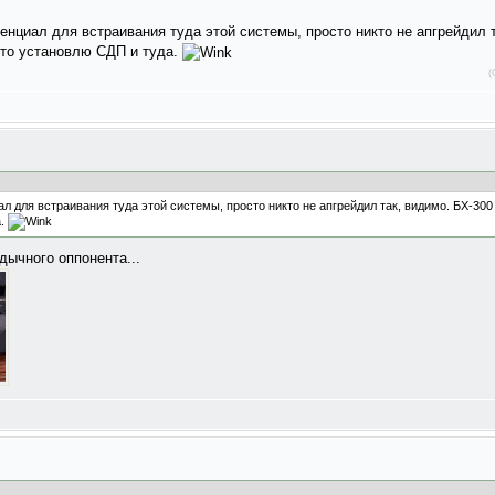
енциал для встраивания туда этой системы, просто никто не апгрейдил 
что установлю СДП и туда.
(
л для встраивания туда этой системы, просто никто не апгрейдил так, видимо. БХ-300
а.
дычного оппонента...