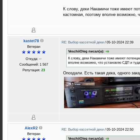
К слову, деки Накамичи тоже имеют пот
кастомная, поэтому вполне возможно, 
kastet78
RE: Выбор кассетной деки
/
05-10-2024 22:39
Ветеран
VeschiiOleg писал(а):
К слову, деки Накамичи тоже имеют потенциа
Откуда: --
вполне возможно, что установлю СДП и туд
Сообщений: 1 567
Репутация:
23
Опоздали. Есть такая дека, одного зака
AlexR2
RE: Выбор кассетной деки
/
05-10-2024 22:50
Ветеран
VeschiiOleg писал(а):