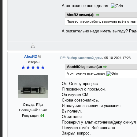
А он тоже не все сделал.
AlexR2 писал(а):
Провести всю работу, выложить всё в открыт
А обязательно надо иметь выгоду? Радос
AlexR2
RE: Выбор кассетной деки
/
05-10-2024 17:23
Ветеран
VeschiiOleg писал(а):
А он тоже не все сделал.
Ок. Опишу процесс.
Я позвонил с просьбой.
Он изучил СМ.
Снова созвонились.
Откуда: Rīga
Я получил значения и указания.
Сообщений: 1 948
Выполнил.
Репутация:
94
Отчитался.
Проверил у альт.источника(деку скинул 
Получил отчёт. Всё совпало.
Закрыл вопрос.