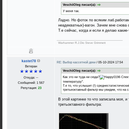
VeschiiOleg писал(а):
У меня так.
Ладно. Но фоток по всяким лаб.работа
неадекватных)-вагон. Зачем мне снова
Т.е сейчас, когда и если я делаю каки
Warhammer R.J.Dio Steve Grimmett
kastet78
RE: Выбор кассетной деки
/
05-10-2024 17:54
Ветеран
VeschiiOleg писал(а):
Как это ни туда ни сюда?
Спект
Откуда: --
температуру".
Сообщений: 1 567
Т.е то, что услышит (!) среднестатистическ
Репутация:
23
третьеоктавный фильтр мы увидим, что на 
В этой картинке то что записала моя, 
третьоктавного фильтра: