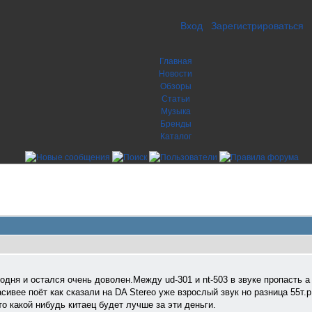
Вход
Зарегистрироваться
Главная
Новости
Обзоры
Статьи
Музыка
Бренды
Каталог
дня и остался очень доволен.Между ud-301 и nt-503 в звуке пропасть а 
ивее поёт как сказали на DA Stereo уже взрослый звук но разница 55т.р
о какой нибудь китаец будет лучше за эти деньги.