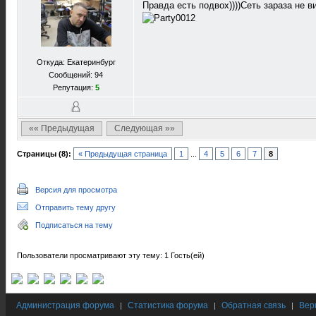
Правда есть подвох))))Сеть зараза не 
Откуда: Екатеринбург
Сообщений: 94
Репутация:
5
«« Предыдущая
Следующая »»
Страницы (8):
« Предыдущая страница
1
...
4
5
6
7
8
Версия для просмотра
Отправить тему другу
Подписаться на тему
Пользователи просматривают эту тему: 1 Гость(ей)
Администрация форума
Статистика форума
Обратная связь
Вер
|
|
|