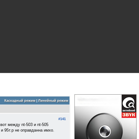
Каскадный режим
|
Линейный режим
#141
вот между nt-503 и nt-505
 и 95т.р не оправданна имхо.