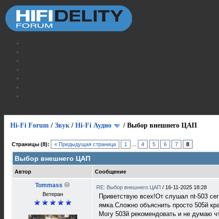
Hi-Fi Forum
/
Звук
/
Hi-Fi Аудио
/
Выбор внешнего ЦАП
Страницы (8):
« Предыдущая страница
1
...
4
5
6
7
8
Выбор внешнего ЦАП
Автор
Сообщение
Tommass
RE: Выбор внешнего ЦАП
/
16-11-2025 18:28
Ветеран
Приветствую всех!От слушал nt-503 сего
ямка.Сложно объяснить просто 505й крас
Могу 503й рекомендовать и не думаю чт