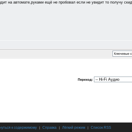
видит на автомате,руками ещё не пробовал если не увидит то получу ски
Переход:
нуться к содержимому
Справка
Лёгкий режим
Список RSS
|
|
|