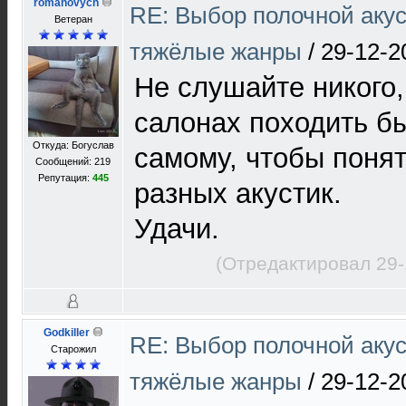
romanovych
RE: Выбор полочной акус
Ветеран
тяжёлые жанры
/
29-12-2
Не слушайте никого,
салонах походить б
Откуда: Богуслав
самому, чтобы понят
Сообщений: 219
Репутация:
445
разных акустик.
Удачи.
(Отредактировал 29-
Godkiller
RE: Выбор полочной акус
Старожил
тяжёлые жанры
/
29-12-2