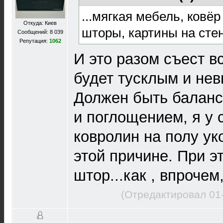
...мягкая мебель, ковёр
Откуда: Киев
шторы, картины на стен
Сообщений: 8 039
Репутация:
1062
И это разом съест в
будет тусклым и не
Должен быть балан
и поглощением, я у
ковролин на полу ук
этой причине. При э
штор...как , впрочем,
(Отредактировал 01