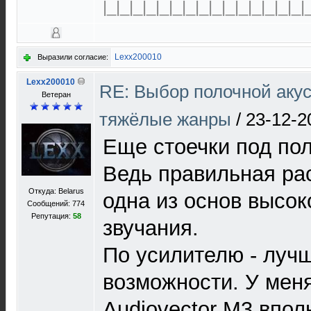
|_|_|_|_|_|_|_|_|_|_|_|_|_|_|_|
Lexx200010
Выразили согласие:
Lexx200010
RE: Выбор полочной акус
Ветеран
тяжёлые жанры
/
23-12-2
Еще стоечки под пол
Ведь правильная рас
Откуда: Belarus
одна из основ высок
Сообщений: 774
Репутация:
58
звучания.
По усилителю - луч
возможности. У мен
Audiovector M3 впол