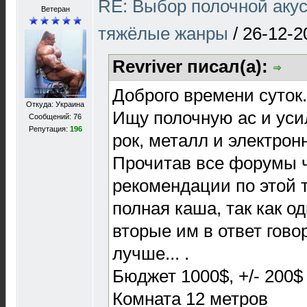
RE: Выбор полочной акус
Ветеран
тяжёлые жанры
/
26-12-2
Revriver писал(а):
Доброго времени суток.
Откуда: Украина
Ищу полочную ас и усил
Сообщений: 76
Репутация:
196
рок, металл и электрон
Прочитав все форумы ч
рекомендации по этой т
полная каша, так как од
вторые им в ответ говор
лучше... .
Бюджет 1000$, +/- 200$ 
Комната 12 метров