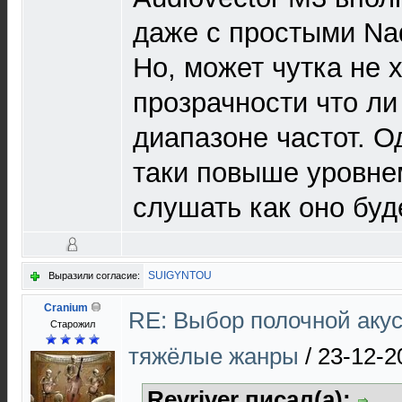
даже с простыми Na
Но, может чутка не 
прозрачности что ли
диапазоне частот. О
таки повыше уровнем
слушать как оно буд
SUIGYNTOU
Выразили согласие:
Cranium
RE: Выбор полочной акус
Старожил
тяжёлые жанры
/
23-12-2
Revriver писал(а):