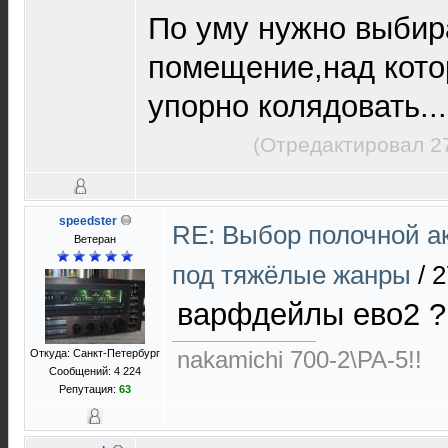
По уму нужно выбират
помещение,над кото
упорно колядовать...
(Отредактировал 2
speedster
RE: Выбор полочной а
Ветеран
под тяжёлые жанры
/
2
варфдейлы ево2 ?
nakamichi 700-2\PA-5!!
Откуда: Санкт-Петербург
Сообщений: 4 224
Репутация:
63