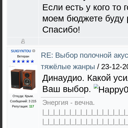
Если есть у кого то 
моем бюджете буду 
Спасибо!
SUIGYNTOU
RE: Выбор полочной акус
Ветеран
тяжёлые жанры
/
23-12-2
Динаудио. Какой уси
Ваш выбор.
Откуда: Крым.
Энергия - вечна.
Сообщений: 3 215
Репутация:
117
|_|_|_|_|_|_|_|_|_|_|_|_|_|_|_|
|_|_|_|_|_|_|_|_|_|_|_|_|_|_|_|