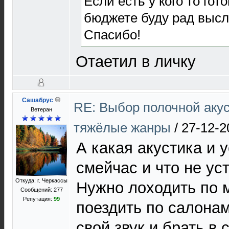
Если есть у кого то го
бюджете буду рад высл
Спасибо!
Отаетил в личку
Сашабрус
RE: Выбор полочной акус
Ветеран
тяжёлые жанры
/
27-12-2
А какая акустика и 
смейчас и что не уст
Откуда: г. Черкассы
Нужно лоходить по 
Сообщений: 277
Репутация:
99
поездить по салона
свой звук и брать в 