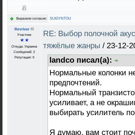
SUIGYNTOU
Выразили согласие:
Revriver
RE: Выбор полочной акус
Участник
тяжёлые жанры
/
23-12-2
Откуда: Украина
Сообщений: 2
Репутация:
0
landco писал(а):
Нормальные колонки н
предпочтений.
Нормальный транзисто
усиливает, а не окраши
выбирать усилитель по
Я думаю, вам стоит по