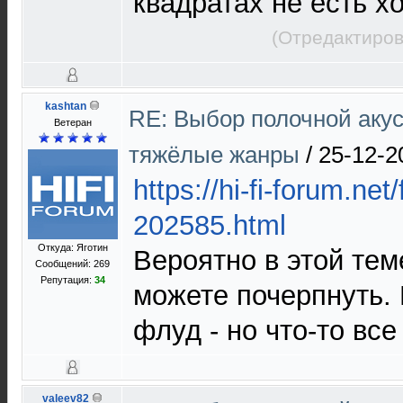
квадратах не есть х
(Отредактиров
kashtan
RE: Выбор полочной акус
Ветеран
тяжёлые жанры
/
25-12-2
https://hi-fi-forum.net
202585.html
Откуда: Яготин
Вероятно в этой тем
Сообщений: 269
Репутация:
34
можете почерпнуть.
флуд - но что-то все
valeev82