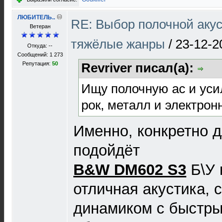
ЛЮБИТЕЛЬ..
RE: Выбор полочной акус
Ветеран
тяжёлые жанры
/
23-12-2
Откуда: --
Сообщений: 1 273
Репутация:
50
Revriver писал(а):
Ищу полочную ас и усил
рок, металл и электрон
Именно, конкретно д
подойдёт
B&W DM602 S3
Б\У 
отличная акустика, 
динамиком с быстры