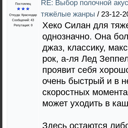
RE: Выбор полочной акус
Постоялец
тяжёлые жанры
/
23-12-2
Откуда: Краснодар
Сообщений: 43
Хеко Силан для тяже
Репутация:
0
однозначно. Она бо
джаз, классику, мак
рок, а-ля Лед Зеппел
проявит себя хорошо
очень быстрый и в 
скоростных моментах
может уходить в каш
Здесь остаются либ