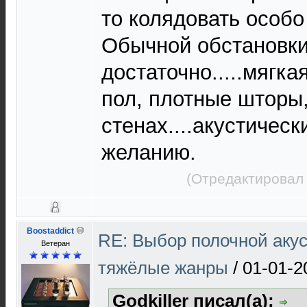
то колядовать особо
Обычной обстановк
достаточно.....мягка
пол, плотные шторы,
стенах....акустическ
желанию.
(Отредактировал 
Boostaddict
RE: Выбор полочной акус
Ветеран
тяжёлые жанры
/
01-01-2
Godkiller писал(а):