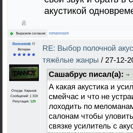
акустикой одноврем
romanovych
Выразили согласие:
Remontnik
RE: Выбор полочной акус
Ветеран
тяжёлые жанры
/
27-12-2
Сашабрус писал(а):
А какая акустика и уси
Откуда: Харьков
смейчас и что не устра
Сообщений: 1 319
Репутация:
129
лоходить по меломанам
салонам чтобы уловить 
связке усилитель с аку