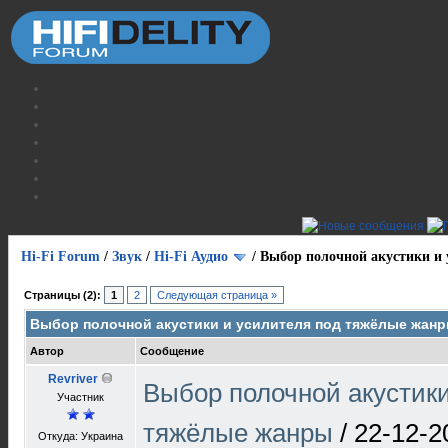
Hi-Fi Forum
/
Звук
/
Hi-Fi Аудио
/
Выбор полочной акустики и
Страницы (2):
1
2
Следующая страница »
Выбор полочной акустики и усилителя под тяжёлые жан
Автор
Сообщение
Revriver
Выбор полочной акустики
Участник
тяжёлые жанры
/
22-12-2
Откуда: Украина