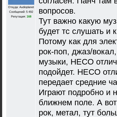
согласен. Панч там 
Откуда: Audioplanet
вопросов.
Сообщений: 5 492
Репутация:
168
Тут важно какую му
будет тс слушать и 
Потому как для элек
рок-поп, джаз/вокал
музыки, HECO отличн
подойдет. HECO отл
передает средние ча
Играют подробно и н
ближнем поле. А вот
рок, метал, тут бол