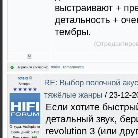
выстраивают + пр
детальность + оч
тембры.
(Отредактиров
roteid
,
romanovych
Выразили согласие:
roteid
RE: Выбор полочной акус
Ветеран
тяжёлые жанры
/
23-12-2
Если хотите быстрый
детальный звук, бе
Откуда: Audioplanet
revolution 3 (или др
Сообщений: 5 492
Репутация:
168