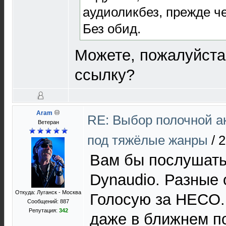
аудиоликбез, прежде ч
Без обид.
Можете, пожалуйста,
ссылку?
Aram
RE: Выбор полочной а
Ветеран
под тяжёлые жанры
/
2
Вам бы послушать
Dynaudio. Разные 
Откуда: Луганск - Москва
Голосую за HECO. 
Сообщений: 887
Репутация:
342
даже в ближнем п