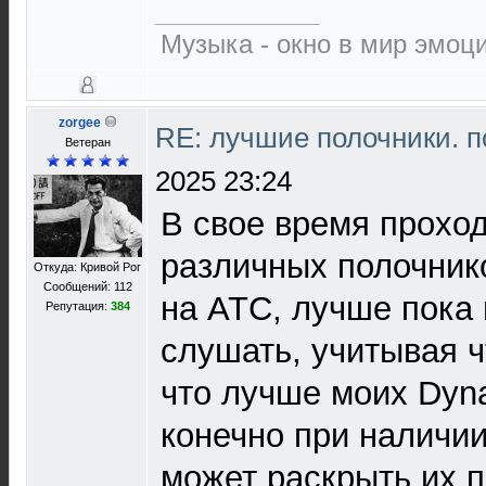
Музыка - окно в мир эмоц
zorgee
RE: лучшие полочники. 
Ветеран
2025 23:24
В свое время прохо
различных полочник
Откуда: Кривой Рог
Сообщений: 112
на ATC, лучше пока
Репутация:
384
слушать, учитывая ч
что лучше моих Dyna
конечно при наличи
может раскрыть их п