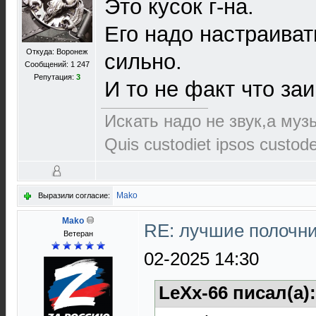
Это кусок г-на.
Его надо настраиват
Откуда: Воронеж
сильно.
Сообщений: 1 247
Репутация:
3
И то не факт что заи
Искать надо не звук,а музы
Quis custodiet ipsos custod
Mako
Выразили согласие:
Mako
RE: лучшие полочни
Ветеран
02-2025 14:30
LeXx-66 писал(а)