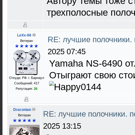
Автору темы тоже с
трехполосные полоч
LeXx-66
RE: лучшие полочники.
Ветеран
2025 07:45
Yamaha NS-6490 от
Отыграют свою сто
Откуда: РФ. г. Барнаул
Сообщений: 417
Репутация:
26
Draconian
RE: лучшие полочники. 
Ветеран
2025 13:15