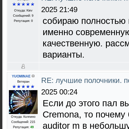
2025 21:49
Откуда: Kiev
Сообщений: 9
собираю полностью 
Репутация:
0
именно современную
качественную. расс
варианты.
YUOMINAE
RE: лучшие полочники. 
Ветеран
2025 00:24
Если до этого пал в
Cremona, то почему 
Откуда: Колпино
Сообщений: 215
auditor m в небольш
Репутация:
49