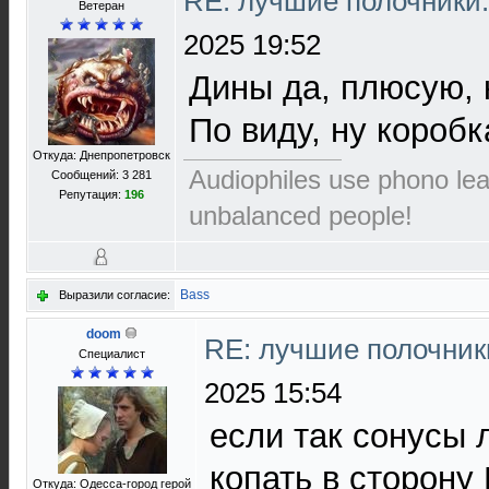
RE: лучшие полочники
Ветеран
2025 19:52
Дины да, плюсую, 
По виду, ну коробк
Откуда: Днепропетровск
Audiophiles use phono le
Сообщений: 3 281
Репутация:
196
unbalanced people!
Bass
Выразили согласие:
doom
RE: лучшие полочник
Специалист
2025 15:54
если так сонусы 
копать в сторону Г
Откуда: Одесса-город герой