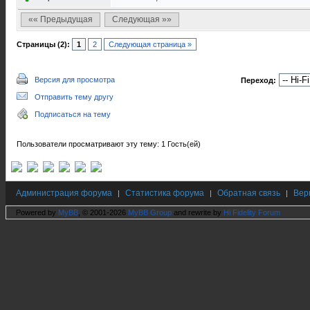
«« Предыдущая
Следующая »»
Страницы (2):
1
2
Следующая страница »
Версия для просмотра
Переход:
Отправить тему другу
Подписаться на тему
Пользователи просматривают эту тему: 1 Гость(ей)
Администрация форума
Статистика форума
Обратная связь
Вер
|
|
|
Powered by
MyBB
, © 2001-2026
MyBB Group
and rewrite by
Hi Fidelity Forum