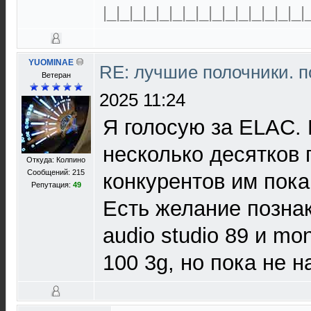
|_|_|_|_|_|_|_|_|_|_|_|_|_|_|_|
YUOMINAE
RE: лучшие полочники. 
Ветеран
2025 11:24
Я голосую за ELAC.
несколько десятков 
Откуда: Колпино
Сообщений: 215
конкурентов им пока
Репутация:
49
Есть желание познак
audio studio 89 и mon
100 3g, но пока не 