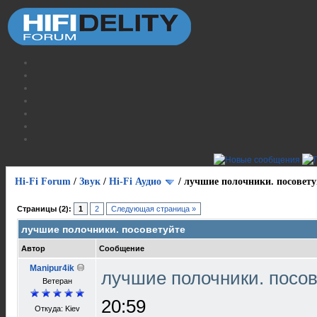
Hi-Fi Forum
/
Звук
/
Hi-Fi Аудио
/
лучшие полочники. посовету
Страницы (2):
1
2
Следующая страница »
лучшие полочники. посоветуйте
Автор
Сообщение
Manipur4ik
лучшие полочники. посо
Ветеран
20:59
Откуда: Kiev