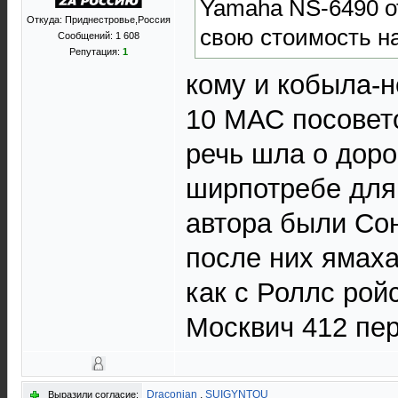
Yamaha NS-6490 о
Откуда: Приднестровье,Россия
свою стоимость н
Сообщений: 1 608
Репутация:
1
кому и кобыла-н
10 МАС посовето
речь шла о дорог
ширпотребе для
автора были Со
после них ямах
как с Роллс рой
Москвич 412 пер
Draconian
,
SUIGYNTOU
Выразили согласие: