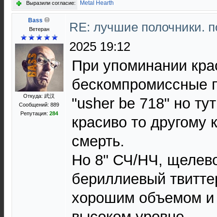
Metal Hearth
Выразили согласие:
Bass
RE: лучшие полочники. 
Ветеран
2025 19:12
При упоминании кра
бескомпромиссные п
Откуда: 武汉
"usher be 718" но ту
Сообщений: 889
Репутация:
284
красиво то другому 
смерть.
Но 8" СЧ/НЧ, щелево
бериллиевый твитте
хорошим объемом и
высоком уровне.