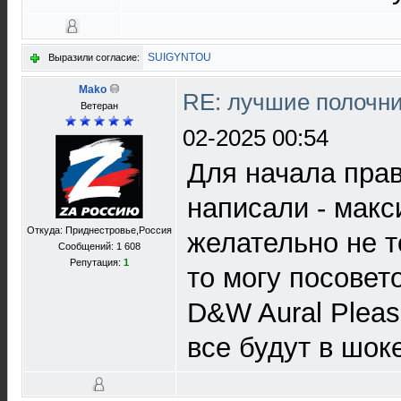
SUIGYNTOU
Выразили согласие:
Mako
RE: лучшие полочни
Ветеран
02-2025 00:54
Для начала пра
написали - мак
Откуда: Приднестровье,Россия
желательно не т
Сообщений: 1 608
Репутация:
1
то могу посовето
D&W Aural Pleas
все будут в шок