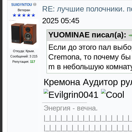
SUIGYNTOU
RE: лучшие полочники. 
Ветеран
2025 05:45
YUOMINAE писал(а):
Если до этого пал выбо
Откуда: Крым.
Cremona, то почему бы 
Сообщений: 3 215
Репутация:
117
m в небольшую комнат
Кремона Аудитор ру
Энергия - вечна.
|_|_|_|_|_|_|_|_|_|_|_|_|_|_|_|
|_|_|_|_|_|_|_|_|_|_|_|_|_|_|_|