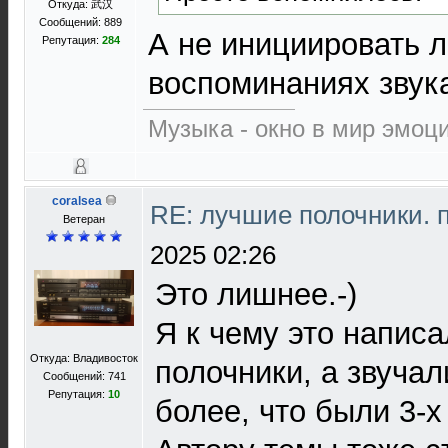
Откуда: 武汉
Сообщений: 889
А не инициировать л
Репутация:
284
воспоминаниях звука
Музыка - окно в мир эмоц
coralsea
RE: лучшие полочники. 
Ветеран
2025 02:26
Это лишнее.-)
Я к чему это напис
Откуда: Владивосток
полочники, а звучал
Сообщений: 741
Репутация:
10
более, что были 3-