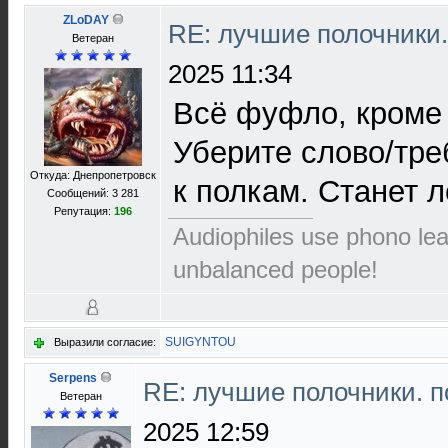
ZLoDAY
RE: лучшие полочники
Ветеран
2025 11:34
Всё фуфло, кроме 
Уберите слово/тре
Откуда: Днепропетровск
к полкам. Станет л
Сообщений: 3 281
Репутация:
196
Audiophiles use phono le
unbalanced people!
SUIGYNTOU
Выразили согласие:
Serpens
RE: лучшие полочники. 
Ветеран
2025 12:59