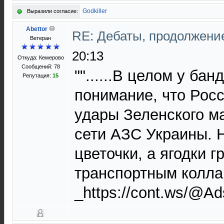
Godkiller
Выразили согласие:
Abettor
RE: Дебаты, продолжени
Ветеран
20:13
Откуда: Кемерово
Сообщений: 78
""......В целом у ба
Репутация:
15
понимание, что Росс
удары Зеленского м
сети АЗС Украины. Н
цветочки, а ягодки 
транспортным коллапс
_https://cont.ws/@A