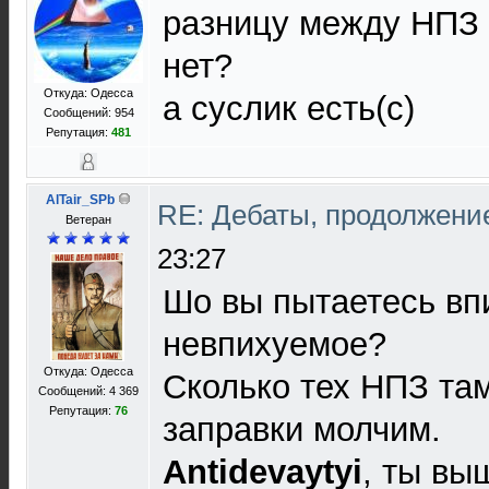
разницу между НПЗ
нет?
Откуда: Одесса
а суслик есть(с)
Сообщений: 954
Репутация:
481
AlTair_SPb
RE: Дебаты, продолжени
Ветеран
23:27
Шо вы пытаетесь вп
невпихуемое?
Откуда: Одесса
Сколько тех НПЗ там
Сообщений: 4 369
Репутация:
76
заправки молчим.
Antidevaytyi
, ты вы