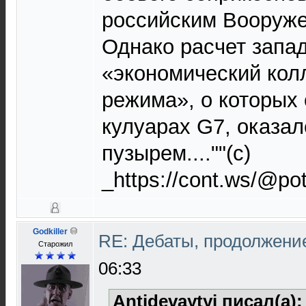
российским Вооруж
Однако расчет запад
«экономический кол
режима», о которых 
кулуарах G7, оказа
пузырем....""(с)
_https://cont.ws/@p
Godkiller
RE: Дебаты, продолжени
Старожил
06:33
Antidevaytyi писал(а)