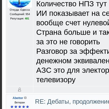
Количество НПЗ тут
Откуда: Одесса
ИИ показывает на се
Сообщений: 954
Репутация:
481
вообще счет нулев
Страна больше и так
за это не говорить
Разговор за эффекти
денежном эквивале
АЗС это для электор
телевизору
Abettor
RE: Дебаты, продолжени
Ветеран