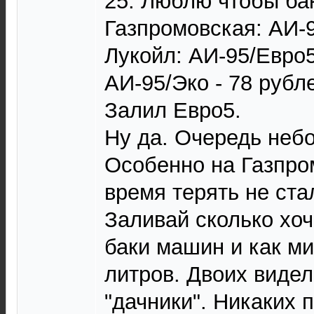
25. Люблю чтобы ба
Газпромовская: АИ-9
Лукойл: АИ-95/Евро5
АИ-95/Эко - 78 рубл
Залил Евро5.
Ну да. Очередь неб
Особенно на Газпром
время терять не ста
Заливай сколько хо
баки машин и как ми
литров. Двоих видел
"дачники". Никаких 