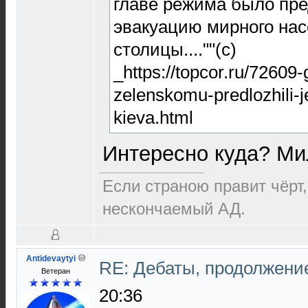
главе режима было пр
эвакуацию мирного нас
столицы....""(с)
_https://topcor.ru/72609
zelenskomu-predlozhili-j
kieva.html
Интересно куда? М
Если страною правит чёрт,
нескончаемый АД.
Antidevaytyi
RE: Дебаты, продолжени
Ветеран
20:36