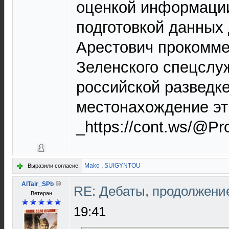
оценкой информации
подготовкой данных 
Арестович прокомме
Зеленского спецслу
российской разведк
местонахождение этих
_https://cont.ws/@P
Mako
,
SUIGYNTOU
Выразили согласие:
AlTair_SPb
RE: Дебаты, продолжени
Ветеран
19:41