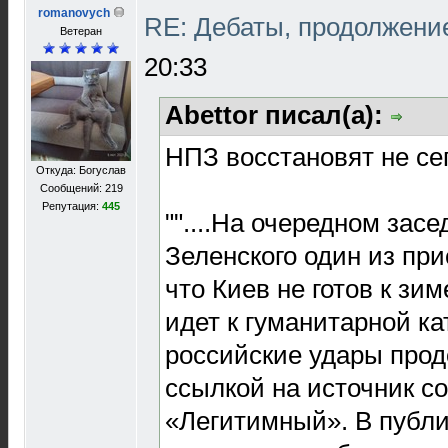
romanovych
RE: Дебаты, продолжени
Ветеран
20:33
Abettor писал(а):
НПЗ восстановят не сег
Откуда: Богуслав
Сообщений: 219
Репутация:
445
""....На очередном зас
Зеленского один из пр
что Киев не готов к зим
идет к гуманитарной ка
российские удары прод
ссылкой на источник с
«Легитимный». В публи