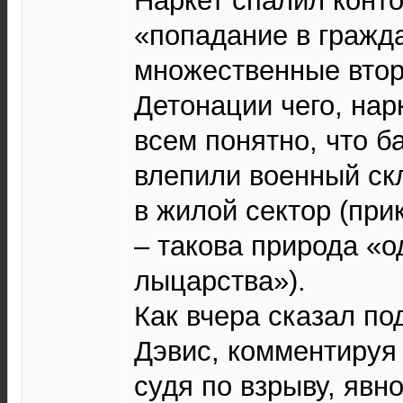
Наркет спалил конто
«попадание в гражда
множественные втор
Детонации чего, нар
всем понятно, что 
влепили военный ск
в жилой сектор (пр
– такова природа «о
лыцарства»).
Как вчера сказал по
Дэвис, комментируя 
судя по взрыву, явн