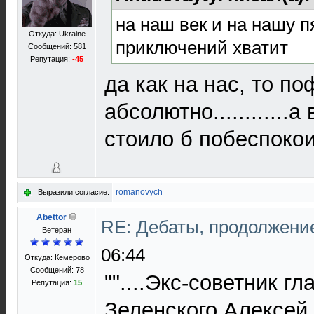
на наш век и на нашу п
Откуда: Ukraine
приключений хватит
Сообщений: 581
Репутация:
-45
да как на нас, то по
абсолютно............а
стоило б побеспокои
romanovych
Выразили согласие:
Abettor
RE: Дебаты, продолжени
Ветеран
06:44
Откуда: Кемерово
Сообщений: 78
""....Экс-советник г
Репутация:
15
Зеленского Алексей