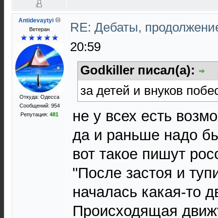
Antidevaytyi
RE: Дебаты, продолжени
Ветеран
20:59
Godkiller писал(а):
за детей и внуков побе
Откуда: Одесса
Сообщений: 954
не у всех есть возм
Репутация:
481
да и раньше надо бы
вот такое пишут рос
"После застоя и туп
началась какая-то 
Происходящая движ