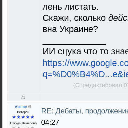
лень листать.
Скажи, сколько
дей
вна Украине?
_____________
ИИ сцука что то зна
https://www.google.c
q=%D0%B4%D...e&i
(Отредактировал 0
Abettor
RE: Дебаты, продолжени
Ветеран
04:27
Откуда: Кемерово