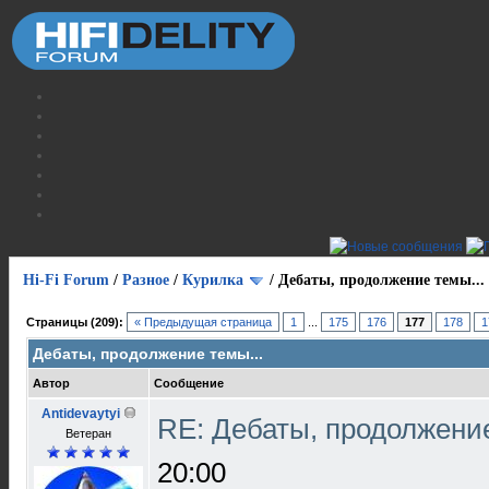
Hi-Fi Forum
/
Разное
/
Курилка
/
Дебаты, продолжение темы...
Страницы (209):
« Предыдущая страница
1
...
175
176
177
178
1
Дебаты, продолжение темы...
Автор
Сообщение
Antidevaytyi
RE: Дебаты, продолжени
Ветеран
20:00