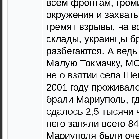
всем фронтам, громи
окружения и захваты
гремят взрывы, на в
склады, украинцы б
разбегаются. А ведь
Малую Токмачку, М
не о взятии села Ше
2001 году проживало
брали Мариуполь, гд
сдалось 2,5 тысячи 
него заняли всего 8
Мариуполя были оче