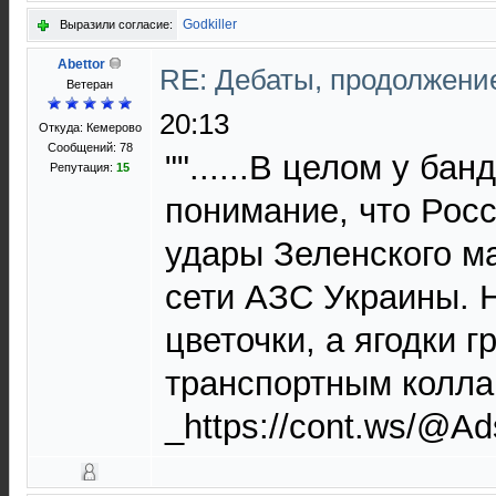
Godkiller
Выразили согласие:
Abettor
RE: Дебаты, продолжени
Ветеран
20:13
Откуда: Кемерово
Сообщений: 78
""......В целом у ба
Репутация:
15
понимание, что Росс
удары Зеленского м
сети АЗС Украины. Н
цветочки, а ягодки 
транспортным коллапс
_https://cont.ws/@A