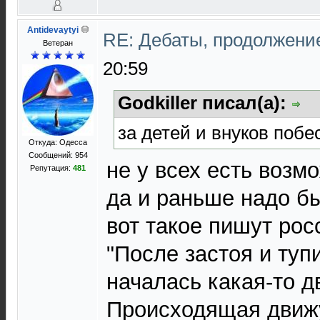
Antidevaytyi
RE: Дебаты, продолжени
Ветеран
20:59
Godkiller писал(а):
за детей и внуков побе
Откуда: Одесса
Сообщений: 954
не у всех есть возм
Репутация:
481
да и раньше надо бы
вот такое пишут рос
"После застоя и туп
началась какая-то 
Происходящая движ