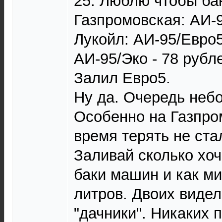
25. Люблю чтобы ба
Газпромовская: АИ-9
Лукойл: АИ-95/Евро5
АИ-95/Эко - 78 рубл
Залил Евро5.
Ну да. Очередь неб
Особенно на Газпром
время терять не ста
Заливай сколько хо
баки машин и как ми
литров. Двоих видел
"дачники". Никаких 