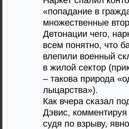
Наркет спалил конто
«попадание в гражда
множественные втор
Детонации чего, нар
всем понятно, что 
влепили военный ск
в жилой сектор (пр
– такова природа «о
лыцарства»).
Как вчера сказал по
Дэвис, комментируя 
судя по взрыву, явн