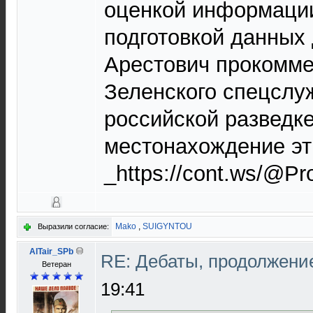
оценкой информации
подготовкой данных 
Арестович прокомме
Зеленского спецслу
российской разведк
местонахождение этих
_https://cont.ws/@P
Mako
,
SUIGYNTOU
Выразили согласие:
AlTair_SPb
RE: Дебаты, продолжени
Ветеран
19:41