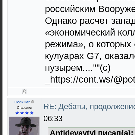
российским Вооруж
Однако расчет запад
«экономический кол
режима», о которых 
кулуарах G7, оказа
пузырем....""(с)
_https://cont.ws/@p
Godkiller
RE: Дебаты, продолжени
Старожил
06:33
Antidevaytyi писал(а)