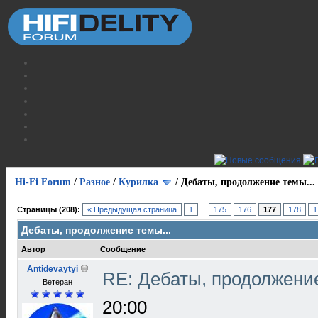
Hi-Fi Forum
/
Разное
/
Курилка
/
Дебаты, продолжение темы...
Страницы (208):
« Предыдущая страница
1
...
175
176
177
178
1
Дебаты, продолжение темы...
Автор
Сообщение
Antidevaytyi
RE: Дебаты, продолжени
Ветеран
20:00