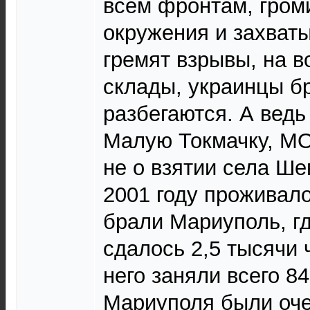
всем фронтам, громи
окружения и захваты
гремят взрывы, на в
склады, украинцы б
разбегаются. А ведь
Малую Токмачку, М
не о взятии села Ше
2001 году проживало
брали Мариуполь, гд
сдалось 2,5 тысячи 
него заняли всего 8
Мариуполя были оче