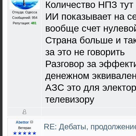
Количество НПЗ тут
Откуда: Одесса
ИИ показывает на се
Сообщений: 954
Репутация:
481
вообще счет нулев
Страна больше и так
за это не говорить
Разговор за эффекти
денежном эквивале
АЗС это для электор
телевизору
Abettor
RE: Дебаты, продолжени
Ветеран