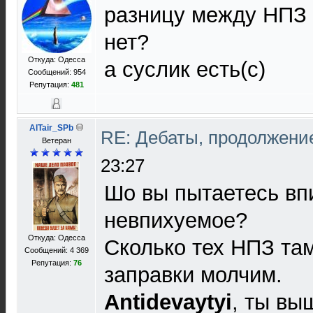
разницу между НПЗ
нет?
Откуда: Одесса
а суслик есть(с)
Сообщений: 954
Репутация:
481
AlTair_SPb
RE: Дебаты, продолжени
Ветеран
23:27
Шо вы пытаетесь вп
невпихуемое?
Откуда: Одесса
Сколько тех НПЗ там
Сообщений: 4 369
Репутация:
76
заправки молчим.
Antidevaytyi
, ты вы