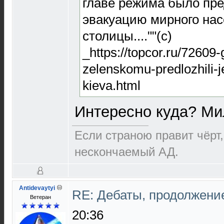
главе режима было пр
эвакуацию мирного нас
столицы....""(с)
_https://topcor.ru/72609
zelenskomu-predlozhili-j
kieva.html
Интересно куда? М
Если страною правит чёрт,
нескончаемый АД.
Antidevaytyi
RE: Дебаты, продолжени
Ветеран
20:36