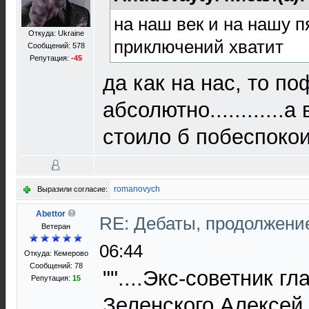
на наш век и на нашу п
Откуда: Ukraine
приключений хватит
Сообщений: 578
Репутация:
-45
да как на нас, то по
абсолютно............а
стоило б побеспокои
romanovych
Выразили согласие:
Abettor
RE: Дебаты, продолжени
Ветеран
06:44
Откуда: Кемерово
Сообщений: 78
""....Экс-советник г
Репутация:
15
Зеленского Алексей