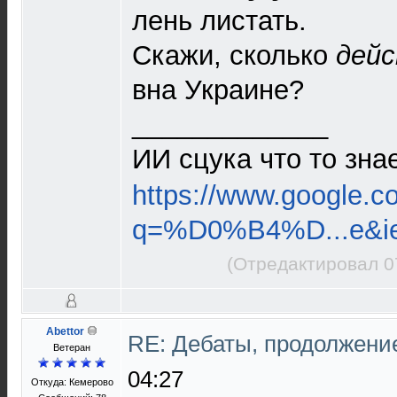
лень листать.
Скажи, сколько
дей
вна Украине?
_____________
ИИ сцука что то зна
https://www.google.c
q=%D0%B4%D...e&i
(Отредактировал 0
Abettor
RE: Дебаты, продолжени
Ветеран
04:27
Откуда: Кемерово