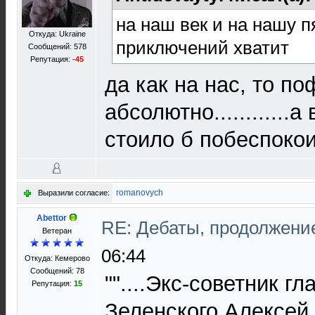
на наш век и на нашу п
Откуда: Ukraine
приключений хватит
Сообщений: 578
Репутация:
-45
да как на нас, то по
абсолютно............а
стоило б побеспокои
romanovych
Выразили согласие:
Abettor
RE: Дебаты, продолжени
Ветеран
06:44
Откуда: Кемерово
Сообщений: 78
""....Экс-советник г
Репутация:
15
Зеленского Алексей