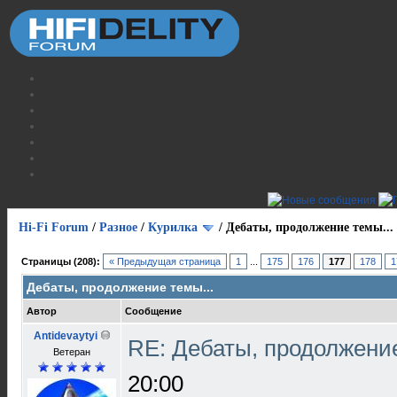
Hi-Fi Forum
/
Разное
/
Курилка
/
Дебаты, продолжение темы...
Страницы (208):
« Предыдущая страница
1
...
175
176
177
178
1
Дебаты, продолжение темы...
Автор
Сообщение
Antidevaytyi
RE: Дебаты, продолжени
Ветеран
20:00