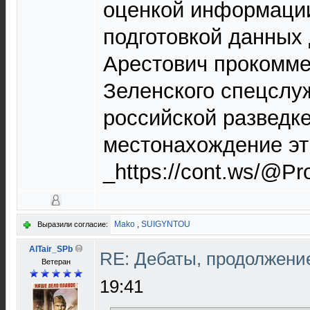
оценкой информации
подготовкой данных 
Арестович прокомме
Зеленского спецслу
российской разведк
местонахождение этих
_https://cont.ws/@P
Mako
,
SUIGYNTOU
Выразили согласие:
AlTair_SPb
RE: Дебаты, продолжени
Ветеран
19:41