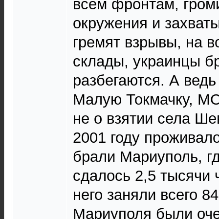
всем фронтам, громи
окружения и захваты
гремят взрывы, на в
склады, украинцы б
разбегаются. А ведь
Малую Токмачку, М
не о взятии села Ше
2001 году проживало
брали Мариуполь, гд
сдалось 2,5 тысячи 
него заняли всего 8
Мариуполя были оче