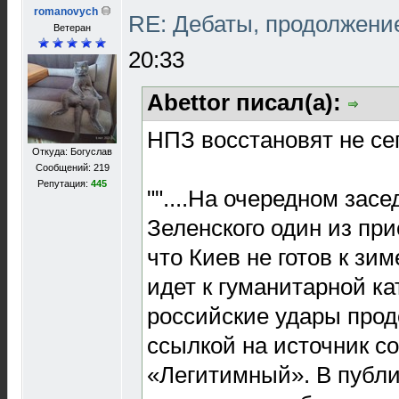
romanovych
RE: Дебаты, продолжени
Ветеран
20:33
Abettor писал(а):
НПЗ восстановят не сег
Откуда: Богуслав
Сообщений: 219
Репутация:
445
""....На очередном зас
Зеленского один из пр
что Киев не готов к зим
идет к гуманитарной ка
российские удары прод
ссылкой на источник с
«Легитимный». В публи