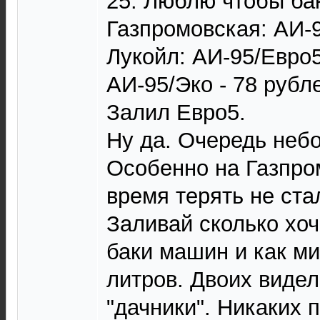
25. Люблю чтобы ба
Газпромовская: АИ-9
Лукойл: АИ-95/Евро5
АИ-95/Эко - 78 рубл
Залил Евро5.
Ну да. Очередь неб
Особенно на Газпром
время терять не ста
Заливай сколько хо
баки машин и как ми
литров. Двоих видел
"дачники". Никаких 