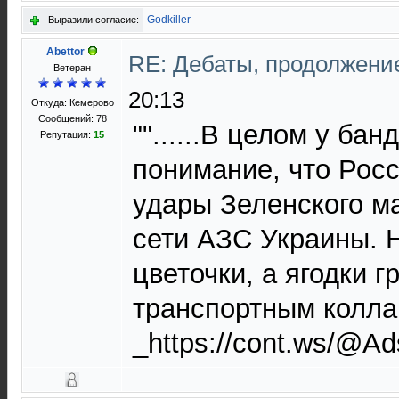
Godkiller
Выразили согласие:
Abettor
RE: Дебаты, продолжени
Ветеран
20:13
Откуда: Кемерово
Сообщений: 78
""......В целом у ба
Репутация:
15
понимание, что Росс
удары Зеленского м
сети АЗС Украины. Н
цветочки, а ягодки 
транспортным коллапс
_https://cont.ws/@A