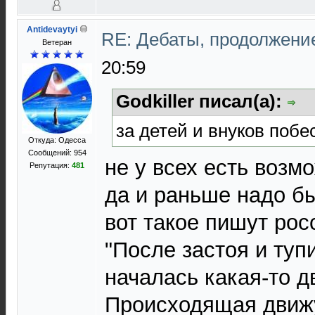
Antidevaytyi
RE: Дебаты, продолжени
Ветеран
20:59
Godkiller писал(а):
за детей и внуков побе
Откуда: Одесса
Сообщений: 954
не у всех есть возм
Репутация:
481
да и раньше надо бы
вот такое пишут рос
"После застоя и туп
началась какая-то 
Происходящая движ