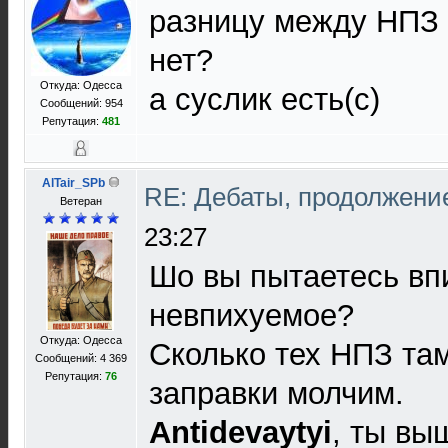
разницу между НПЗ
нет?
Откуда: Одесса
а суслик есть(с)
Сообщений: 954
Репутация:
481
AlTair_SPb
RE: Дебаты, продолжени
Ветеран
23:27
Шо вы пытаетесь вп
невпихуемое?
Откуда: Одесса
Сколько тех НПЗ там
Сообщений: 4 369
Репутация:
76
заправки молчим.
Antidevaytyi
, ты вы