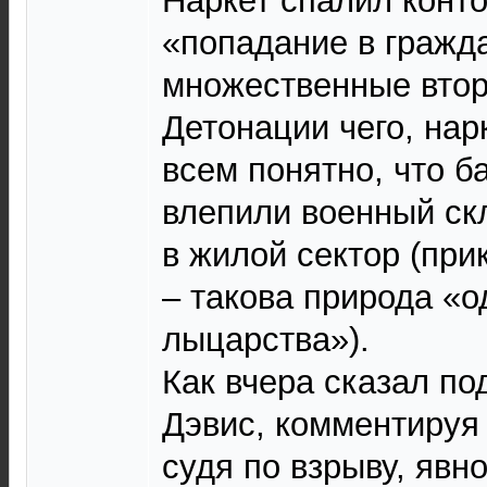
Наркет спалил конто
«попадание в гражда
множественные втор
Детонации чего, нар
всем понятно, что 
влепили военный ск
в жилой сектор (пр
– такова природа «о
лыцарства»).
Как вчера сказал по
Дэвис, комментируя 
судя по взрыву, явн