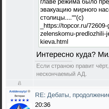
главе режима было пр
эвакуацию мирного нас
столицы....""(с)
_https://topcor.ru/72609
zelenskomu-predlozhili-j
kieva.html
Интересно куда? М
Если страною правит чёрт,
нескончаемый АД.
Antidevaytyi
RE: Дебаты, продолжени
Ветеран
20:36