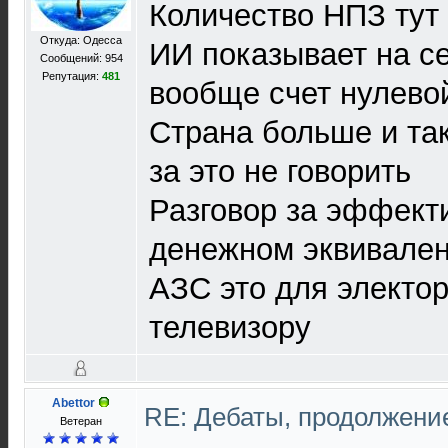
Количество НПЗ тут
Откуда: Одесса
ИИ показывает на се
Сообщений: 954
Репутация:
481
вообще счет нулев
Страна больше и так
за это не говорить
Разговор за эффекти
денежном эквивале
АЗС это для электор
телевизору
Abettor
RE: Дебаты, продолжени
Ветеран