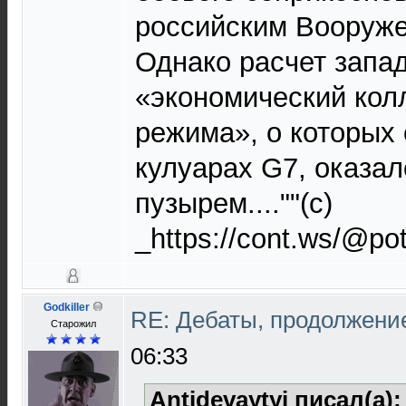
российским Вооруж
Однако расчет запад
«экономический кол
режима», о которых 
кулуарах G7, оказа
пузырем....""(с)
_https://cont.ws/@p
Godkiller
RE: Дебаты, продолжени
Старожил
06:33
Antidevaytyi писал(а)