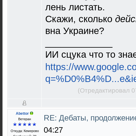
лень листать.
Скажи, сколько
дей
вна Украине?
_____________
ИИ сцука что то зна
https://www.google.c
q=%D0%B4%D...e&i
(Отредактировал 0
Abettor
RE: Дебаты, продолжени
Ветеран
04:27
Откуда: Кемерово