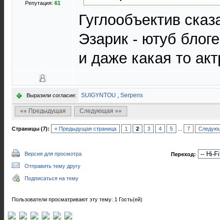
Репутация:
61
Гуглообъектив сказ
Эзарик - ютуб бло
и даже какая то ак
SUIGYNTOU
,
Serpens
Выразили согласие:
«« Предыдущая
Следующая »»
Страницы (7):
« Предыдущая страница
1
2
3
4
5
...
7
Следующ
Версия для просмотра
Переход:
Отправить тему другу
Подписаться на тему
Пользователи просматривают эту тему: 1 Гость(ей)