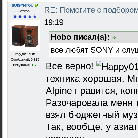
SUIGYNTOU
RE: Помогите с подборо
Ветеран
19:19
Hobo писал(а):
все любят SONY и слуш
Откуда: Крым.
Сообщений: 3 215
Всё верно!
Репутация:
117
техника хорошая. М
Alpine нравится, ко
Разочаровала меня то
взял бюджетный муз
Так, вообще, у азиа