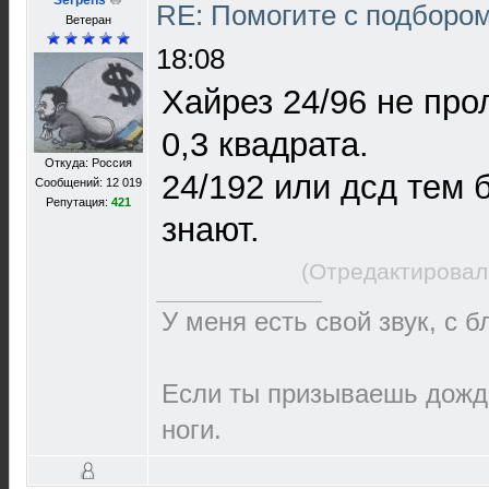
Serpens
RE: Помогите с подборо
Ветеран
18:08
Хайрез 24/96 не про
0,3 квадрата.
Откуда: Россия
24/192 или дсд тем 
Сообщений: 12 019
Репутация:
421
знают.
(Отредактировал
У меня есть свой звук, с 
Если ты призываешь дождь
ноги.