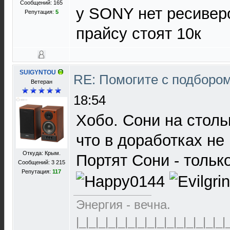
Сообщений: 165
у SONY нет ресивер
Репутация:
5
прайсу стоят 10к
SUIGYNTOU
RE: Помогите с подборо
Ветеран
18:54
Хобо. Сони на столь
что в доработках не
Откуда: Крым.
Портят Сони - тольк
Сообщений: 3 215
Репутация:
117
Энергия - вечна.
|_|_|_|_|_|_|_|_|_|_|_|_|_|_|_|