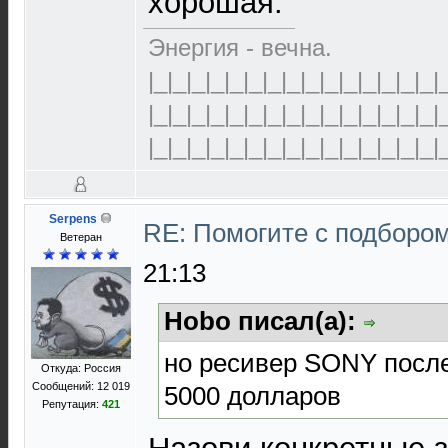
хорошая.
Энергия - вечна.
|_|_|_|_|_|_|_|_|_|_|_|_|_|_|_|
|_|_|_|_|_|_|_|_|_|_|_|_|_|_|_|
|_|_|_|_|_|_|_|_|_|_|_|_|_|_|_|
Serpens
RE: Помогите с подборо
Ветеран
21:13
Hobo писал(а):
но ресивер SONY после
Откуда: Россия
Сообщений: 12 019
5000 долларов
Репутация:
421