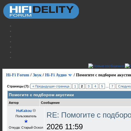
Hi-Fi Forum
/
Звук
/
Hi-Fi Аудио
/
Помогите с подбором акусти
Страницы (7):
« Предыдущая страница
1
2
3
4
5
...
7
Следующ
Помогите с подбором акустики
Автор
Сообщение
HuKakou
RE: Помогите с подбор
Пользователь
2026 11:59
Откуда: Старый Оскол