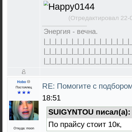
(Отредактировал 22-
Энергия - вечна.
|_|_|_|_|_|_|_|_|_|_|_|_|_|_|_|
|_|_|_|_|_|_|_|_|_|_|_|_|_|_|_|
|_|_|_|_|_|_|_|_|_|_|_|_|_|_|_|
Hobo
RE: Помогите с подборо
Постоялец
18:51
SUIGYNTOU писал(а)
По прайсу стоит 10к,
Откуда: moon