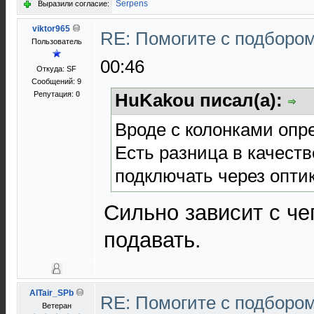
Serpens
Выразили согласие:
viktor965
RE: Помогите с подборо
Пользователь
00:46
Откуда: SF
Сообщений: 9
Репутация:
0
HuKakou писал(а):
Вроде с колонками опре
Есть разница в качеств
подключать через оптик
Сильно зависит с чег
подавать.
AlTair_SPb
RE: Помогите с подборо
Ветеран