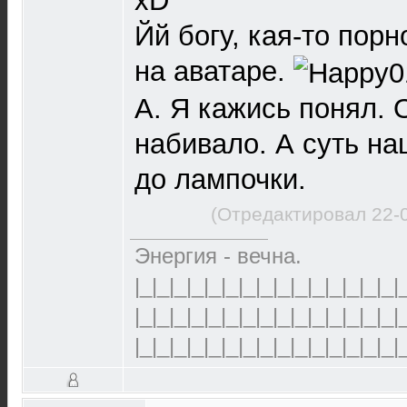
xD
Йй богу, кая-то пор
на аватаре.
А. Я кажись понял. 
набивало. А суть на
до лампочки.
(Отредактировал 22-
Энергия - вечна.
|_|_|_|_|_|_|_|_|_|_|_|_|_|_|_|
|_|_|_|_|_|_|_|_|_|_|_|_|_|_|_|
|_|_|_|_|_|_|_|_|_|_|_|_|_|_|_|