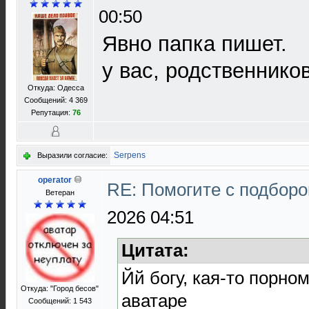
00:50
Явно папка пишет.
у вас, родственнико
Откуда: Одесса
Сообщений: 4 369
Репутация:
76
Serpens
Выразили согласие:
operator
RE: Помогите с подбор
Ветеран
2026 04:51
Цитата:
Йй богу, кая-то порно
Откуда: "Город бесов"
аватаре
Сообщений: 1 543