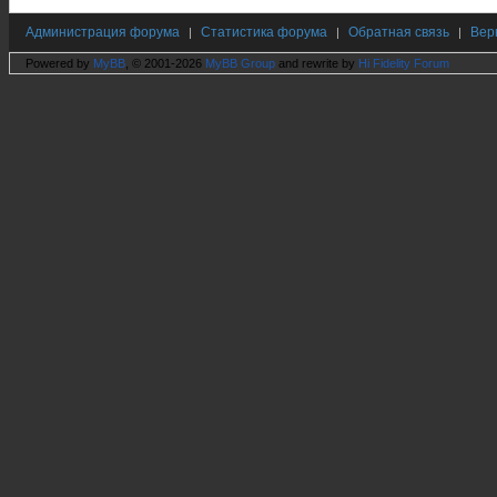
Администрация форума
Статистика форума
Обратная связь
Вер
|
|
|
Powered by
MyBB
, © 2001-2026
MyBB Group
and rewrite by
Hi Fidelity Forum