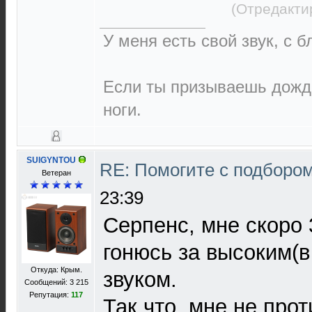
(Отредакти
У меня есть свой звук, с 
Если ты призываешь дождь
ноги.
SUIGYNTOU
RE: Помогите с подборо
Ветеран
23:39
Серпенс, мне скоро 3
гонюсь за высоким(в
Откуда: Крым.
звуком.
Сообщений: 3 215
Репутация:
117
Так что, мне не про