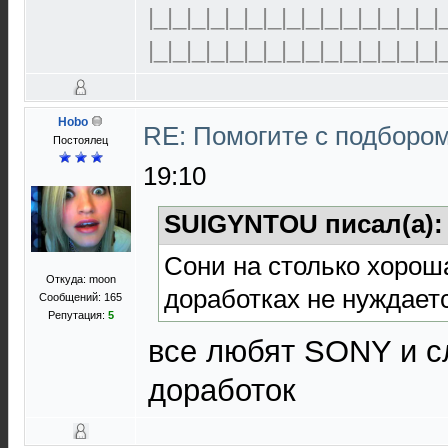
|_|_|_|_|_|_|_|_|_|_|_|_|_|_|_|
|_|_|_|_|_|_|_|_|_|_|_|_|_|_|_|
Hobo
RE: Помогите с подборо
Постоялец
19:10
SUIGYNTOU писал(а)
Сони на столько хороша
Откуда: moon
доработках не нуждает
Сообщений: 165
Репутация:
5
все любят SONY и с
доработок