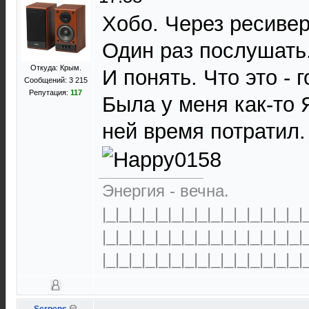
Хобо. Через ресивер
Один раз послушать
Откуда: Крым.
И понять. Что это - г
Сообщений: 3 215
Репутация:
117
Была у меня как-то 
ней время потратил
Энергия - вечна.
|_|_|_|_|_|_|_|_|_|_|_|_|_|_|_|
|_|_|_|_|_|_|_|_|_|_|_|_|_|_|_|
|_|_|_|_|_|_|_|_|_|_|_|_|_|_|_|