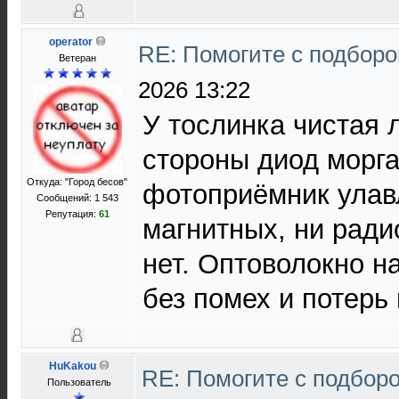
operator
RE: Помогите с подбор
Ветеран
2026 13:22
У тослинка чистая 
стороны диод моргае
Откуда: "Город бесов"
фотоприёмник улавл
Сообщений: 1 543
Репутация:
61
магнитных, ни ради
нет. Оптоволокно н
без помех и потерь
HuKakou
RE: Помогите с подбор
Пользователь