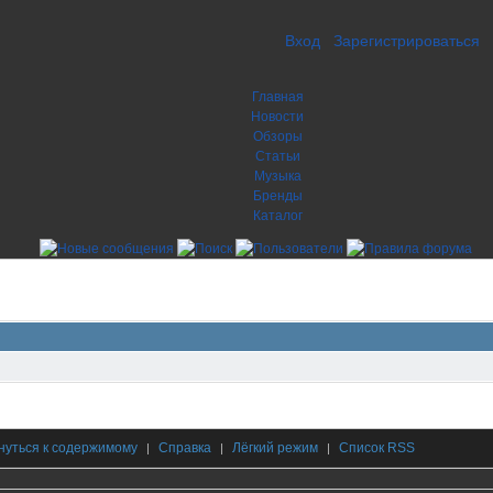
Вход
Зарегистрироваться
Главная
Новости
Обзоры
Статьи
Музыка
Бренды
Каталог
нуться к содержимому
Справка
Лёгкий режим
Список RSS
|
|
|