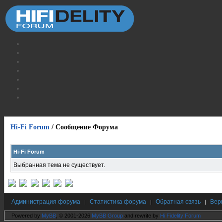
Hi-Fi Forum
/
Сообщение Форума
Hi-Fi Forum
Выбранная тема не существует.
Администрация форума
Статистика форума
Обратная связь
Вер
|
|
|
Powered by
MyBB
, © 2001-2026
MyBB Group
and rewrite by
Hi Fidelity Forum