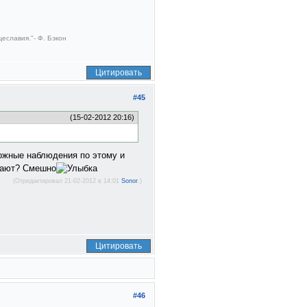
еславия."- Ф. Бэкон
Цитировать
#45
(15-02-2012 20:16)
жные наблюдения по этому и
имают? Смешно
(Отредактировал 21-02-2012 в 14:01
Sonor
.)
Цитировать
#46