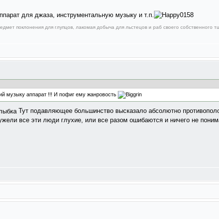
ппарат для джаза, инструментальную музыку и т.п.
дмет поклонения для глупцов, лакомая добыча для льстецов и раб своего собственного тщ
й музыку аппарат !!! И пофиг ему жанровость
Тут подавляющее большинство высказало абсолютно противополо
еужели все эти люди глухие, или все разом ошибаются и ничего не пон