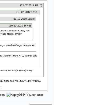
(15-02-2012 20:16)
(15-02-2012 17:01)
(11-12-2010 13:38)
(10-12-2010 16:43)
воими коллегами дерутся
стные марки-курят
на, о какой-либо детальности
чатление такое. что, усилитель
ьно воспроизводящий музыку
ьный видеоцентр SONY SLV-AV100C.
!
ста !
У меня этот