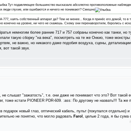
Тут подавляющее большинство высказало абсолютно противоположные наблюден
эти люди глухие, или ошибаются и ничего не понимают? Смешно
A-777, хаять собственный аппарат да? Тем не менее... Когда я принёс его домой, то в 
о конечно на уровне, ни чего не скажешь. Схему они перенаворотили, боролись с иск
братья немногим более ранние 717 и 757 собраны конечно как танки, но т
али такую сборку "на века", посмотреть на те же Онкио, тоже монстры е
ртвяк, не важно, но никакого даже подобия воздуха, сцены, детализации,
 вот такой звук.
 не слышат "зажатость", т.е. они даже не понимают что это? Вот такой е
er, тоже кстати PIONEER PDR-609. :ass: По другому не назвать!!! Та же 
 подарок новый глаз, оптический кабель, пульт (покупался отдельно) и 
ительно не понятно, что могло радовать
Farol
, целые 2 года, я бы сума
(