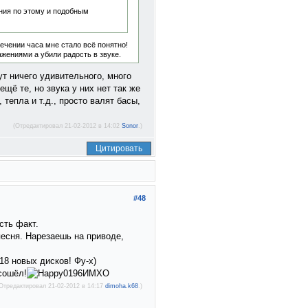
ия по этому и подобным
течении часа мне стало всё понятно!
ажениями а убили радость в звуке.
ут ничего удивительного, много
щё те, но звука у них нет так же
 тепла и т.д., просто валят басы,
(Отредактировал 21-02-2012 в 14:02
Sonor
.)
Цитировать
#48
сть факт.
песня. Нарезаешь на приводе,
18 новых дисков! Фу-х)
 сошёл!
ИМХО
Отредактировал 21-02-2012 в 14:17
dimoha.k68
.)