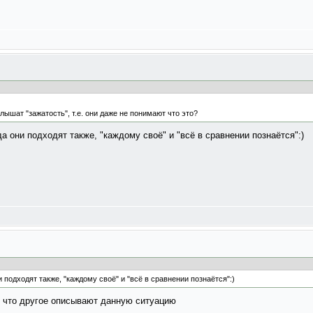
лышат "зажатость", т.е. они даже не понимают что это?
а они подходят также, "каждому своё" и "всё в сравнении познаётся":)
 подходят также, "каждому своё" и "всё в сравнении познаётся":)
 что другое описывают данную ситуацию