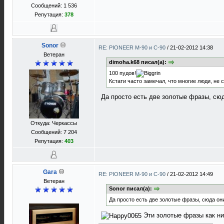
Сообщений: 1 536
Репутация:
378
Sonor
RE: PIONEER M-90 и C-90
/
21-02-2012 14:38
Ветеран
dimoha.k68 писал(а):
100 пудов!
Кстати часто замечал, что многие люди, не с
Да просто есть две золотые фразы, сюд
Откуда: Черкассы
Сообщений: 7 204
Репутация:
403
Gara
RE: PIONEER M-90 и C-90
/
21-02-2012 14:49
Ветеран
Sonor писал(а):
Да просто есть две золотые фразы, сюда они
Эти золотые фразы как ни