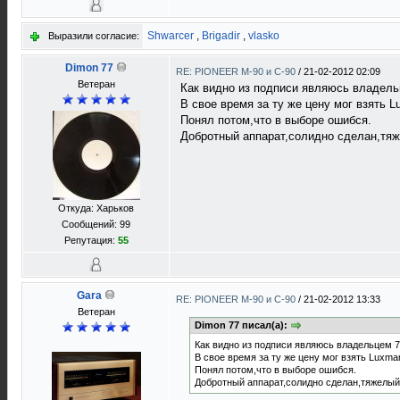
Shwarcer
,
Brigadir
,
vlasko
Выразили согласие:
Dimon 77
RE: PIONEER M-90 и C-90
/
21-02-2012 02:09
Ветеран
Как видно из подписи являюсь владель
В свое время за ту же цену мог взять 
Понял потом,что в выборе ошибся.
Добротный аппарат,солидно сделан,тяж
Откуда: Харьков
Сообщений: 99
Репутация:
55
Gara
RE: PIONEER M-90 и C-90
/
21-02-2012 13:33
Ветеран
Dimon 77 писал(а):
Как видно из подписи являюсь владельцем 7
В свое время за ту же цену мог взять Luxma
Понял потом,что в выборе ошибся.
Добротный аппарат,солидно сделан,тяжелый,