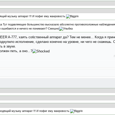
ящий музыку аппарат !!! И пофиг ему жанровость
Тут подавляющее большинство высказало абсолютно противоположные наблюдения 
или ошибаются и ничего не понимают? Смешно
EER A-777, хаять собственный аппарат да? Тем не менее... Когда я прин
подкупило исполнение, сделано конечно на уровне, ни чего не скажешь. 
ь в звуке.
лжен петь, а оно...?
(
водящий музыку аппарат !!! И пофиг ему жанровость