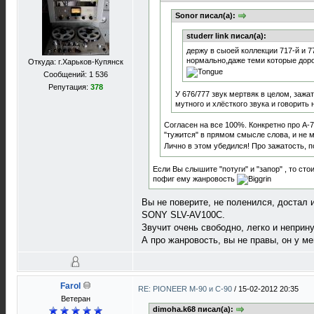
Sonor писал(а):
studerr link писал(а):
держу в сыоей коллекции 717-й и 7
нормально,даже теми которые до
Откуда: г.Харьков-Купянск
Сообщений: 1 536
Репутация:
378
У 676/777 звук мертвяк в целом, зажа
мутного и хлёсткого звука и говорить 
Согласен на все 100%. Конкретно про A-7
"тужится" в прямом смысле слова, и не мо
Лично в этом убедился! Про зажатость, п
Если Вы слышите "потуги" и "запор" , то ст
пофиг ему жанровость
Вы не поверите, не поленился, достал 
SONY SLV-AV100C.
Звучит очень свободно, легко и неприн
А про жанровость, вы не правы, он у м
Farol
RE: PIONEER M-90 и C-90
/
15-02-2012 20:35
Ветеран
dimoha.k68 писал(а):