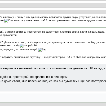
77-й,потому и пишу о них.да они многим аппаратам других фирм уступают ,но со свои
роже
но есть у меня рынер m-22,так по сравнению с ним, многие другие извест
тый, мутная середина, неестественно раздут бас, хлёсткие верха, картинка размазана, 
не приходится.
77. Для попсы и рока, ещё куда не шло, но джаз слушать, не выносимо вообще, впечат
жет выс....ся!))
одтверждаю, истинная правда!!!
оит обратить внимание на акустику . Ещё раз повторюсь : А 777 абсолютно нормально в
из закромов купленный за какие то символические деньги лет 10 назад,
уждённо, просто рай, по сравнению с пионером!
еня дома стоит, мне наверное виднее как вы думаете? Ещё раз повторюсь