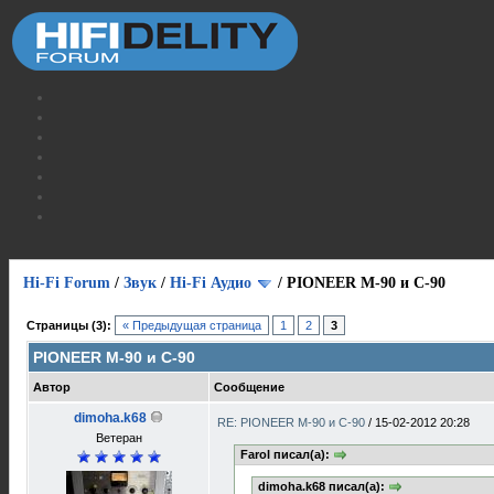
Hi-Fi Forum
/
Звук
/
Hi-Fi Аудио
/
PIONEER M-90 и C-90
Страницы (3):
« Предыдущая страница
1
2
3
PIONEER M-90 и C-90
Автор
Сообщение
dimoha.k68
RE: PIONEER M-90 и C-90
/
15-02-2012 20:28
Ветеран
Farol писал(а):
dimoha.k68 писал(а):