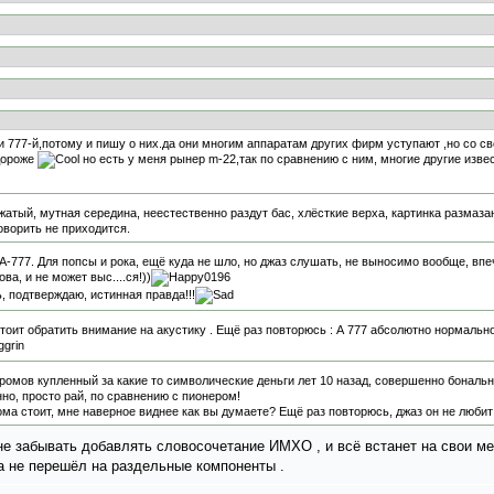
и 777-й,потому и пишу о них.да они многим аппаратам других фирм уступают ,но со с
дороже
но есть у меня рынер m-22,так по сравнению с ним, многие другие изве
ажатый, мутная середина, неестественно раздут бас, хлёсткие верха, картинка размаза
говорить не приходится.
A-777. Для попсы и рока, ещё куда не шло, но джаз слушать, не выносимо вообще, впе
а, и не может выс....ся!))
, подтверждаю, истинная правда!!!
 стоит обратить внимание на акустику . Ещё раз повторюсь : А 777 абсолютно нормал
акромов купленный за какие то символические деньги лет 10 назад, совершенно бонал
но, просто рай, по сравнению с пионером!
ома стоит, мне наверное виднее как вы думаете? Ещё раз повторюсь, джаз он не любит
не забывать добавлять словосочетание ИМХО , и всё встанет на свои ме
ка не перешёл на раздельные компоненты .