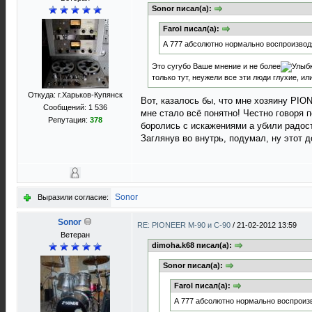
Sonor писал(а):
Farol писал(а):
А 777 абсолютно нормально воспроизвод
Это сугубо Ваше мнение и не более
только тут, неужели все эти люди глухие, 
Откуда: г.Харьков-Купянск
Вот, казалось бы, что мне хозяину PION
Сообщений: 1 536
мне стало всё понятно! Честно говоря 
Репутация:
378
боролись с искажениями а убили радост
Заглянув во внутрь, подумал, ну этот до
Sonor
Выразили согласие:
Sonor
RE: PIONEER M-90 и C-90
/
21-02-2012 13:59
Ветеран
dimoha.k68 писал(а):
Sonor писал(а):
Farol писал(а):
А 777 абсолютно нормально воспроиз