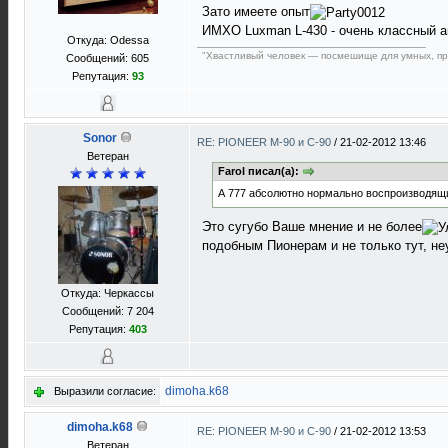
Зато имеете опыт
ИМХО Luxman L-430 - очень классный а
Откуда: Odessa
"Хвастливый человек — посмешище для умных, пре
Сообщений: 605
Репутация:
93
Sonor
RE: PIONEER M-90 и C-90
/
21-02-2012 13:46
Ветеран
Farol писал(а):
А 777 абсолютно нормально воспроизводящи
Это сугубо Ваше мнение и не более
подобным Пионерам и не только тут, н
Откуда: Черкассы
Сообщений: 7 204
Репутация:
403
dimoha.k68
Выразили согласие:
dimoha.k68
RE: PIONEER M-90 и C-90
/
21-02-2012 13:53
Ветеран