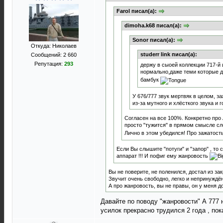
Farol писал(а):
dimoha.k68 писал(а):
Sonor писал(а):
Откуда: Николаев
studerr link писал(а):
Сообщений: 2 660
Репутация:
293
держу в сыоей коллекции 717-й 
нормально,даже теми которые 
бамбук
У 676/777 звук мертвяк в целом, з
из-за мутного и хлёсткого звука и 
Согласен на все 100%. Конкретно про 
просто "тужится" в прямом смысле слов
Лично в этом убедился! Про зажатость
Если Вы слышите "потуги" и "запор" , то
аппарат !!! И пофиг ему жанровость
Вы не поверите, не поленился, достал из з
Звучит очень свободно, легко и непринуждён
А про жанровость, вы не правы, он у меня д
Давайте по поводу "жанровости" А 777 
усилок прекрасно трудился 2 года , по