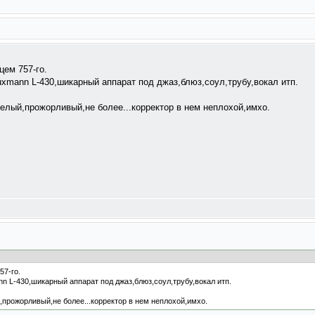
цем 757-го.
Luxmann L-430,шикарный аппарат под джаз,блюз,соул,трубу,вокал итп.
елый,прожорливый,не более...корректор в нем неплохой,имхо.
57-го.
nn L-430,шикарный аппарат под джаз,блюз,соул,трубу,вокал итп.
прожорливый,не более...корректор в нем неплохой,имхо.