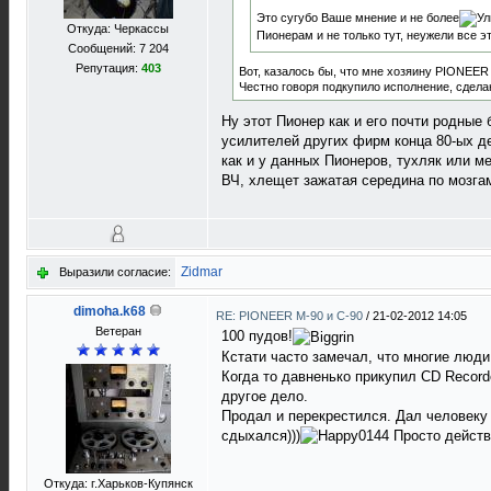
Это сугубо Ваше мнение и не более
Откуда: Черкассы
Пионерам и не только тут, неужели все 
Сообщений: 7 204
Репутация:
403
Вот, казалось бы, что мне хозяину PIONEER 
Честно говоря подкупило исполнение, сделан
Ну этот Пионер как и его почти родные 
усилителей других фирм конца 80-ых дел
как и у данных Пионеров, тухляк или ме
ВЧ, хлещет зажатая середина по мозгам,
Zidmar
Выразили согласие:
dimoha.k68
RE: PIONEER M-90 и C-90
/
21-02-2012 14:05
Ветеран
100 пудов!
Кстати часто замечал, что многие люди,
Когда то давненько прикупил CD Record
другое дело.
Продал и перекрестился. Дал человеку в
сдыхался)))
Просто действ
Откуда: г.Харьков-Купянск