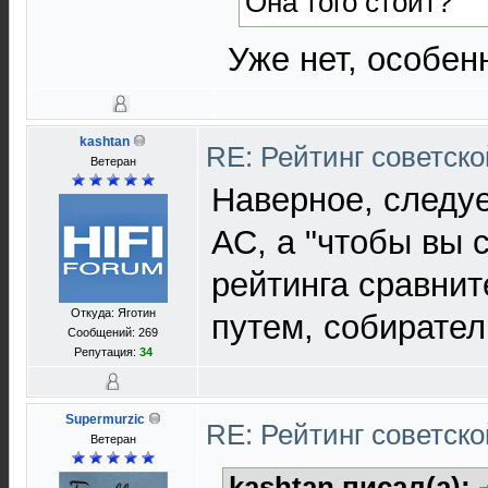
Она того стоит?
Уже нет, особен
kashtan
RE: Рейтинг советск
Ветеран
Наверное, следуе
АС, а "чтобы вы с
рейтинга сравнит
Откуда: Яготин
путем, собирате
Сообщений: 269
Репутация:
34
Supermurzic
RE: Рейтинг советск
Ветеран
kashtan писал(а):