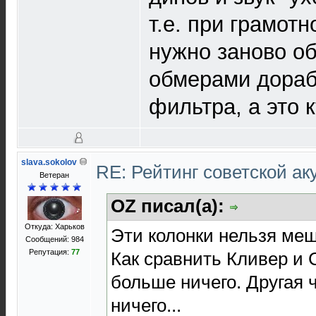
т.е. при грамот
нужно заново об
обмерами дораб
фильтра, а это 
slava.sokolov
RE: Рейтинг советской ак
Ветеран
OZ писал(а):
Откуда: Харьков
Эти колонки нельзя меш
Сообщений: 984
Репутация:
77
Как сравнить Кливер и 
больше ничего. Другая 
ничего...