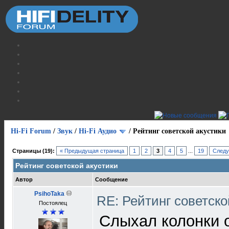
Hi-Fi Forum
/
Звук
/
Hi-Fi Аудио
/
Рейтинг советской акустики
Страницы (19):
« Предыдущая страница
1
2
3
4
5
...
19
Следу
Рейтинг советской акустики
Автор
Сообщение
PsihoTaka
RE: Рейтинг советск
Постоялец
Слыхал колонки 