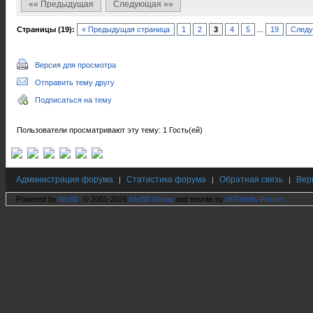
«« Предыдущая
Следующая »»
Страницы (19):
« Предыдущая страница
1
2
3
4
5
...
19
Следу
Версия для просмотра
Отправить тему другу
Подписаться на тему
Пользователи просматривают эту тему: 1 Гость(ей)
Администрация форума
Статистика форума
Обратная связь
Вер
|
|
|
Powered by
MyBB
, © 2001-2026
MyBB Group
and rewrite by
Hi Fidelity Forum