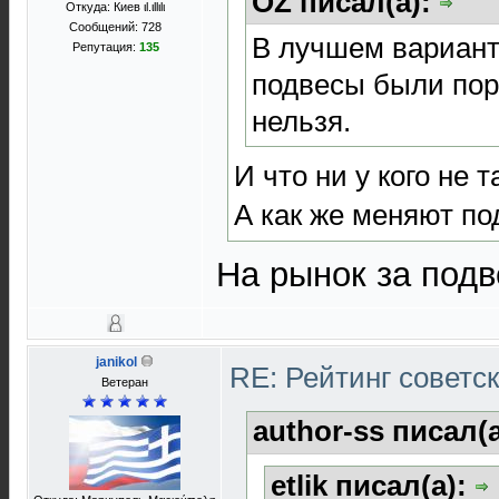
OZ писал(а):
Откуда: Киев ιl.ιllιlι
Сообщений: 728
В лучшем варианте
Репутация:
135
подвесы были пор
нельзя.
И что ни у кого не т
А как же меняют по
На рынок за под
janikol
RE: Рейтинг советс
Ветеран
author-ss писал(
etlik писал(а):