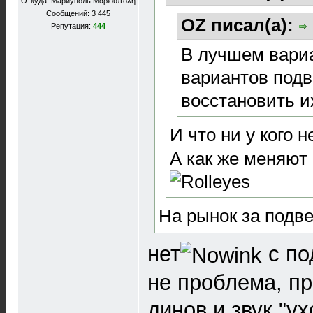
Откуда: Мариуполь Μαριούπολη
Сообщений: 3 445
OZ писал(а):
Репутация:
444
В лучшем вариа
вариантов подв
восстановить и
И что ни у кого н
А как же меняют
На рынок за подв
нет
с по
не проблема, п
динов и звук "ух