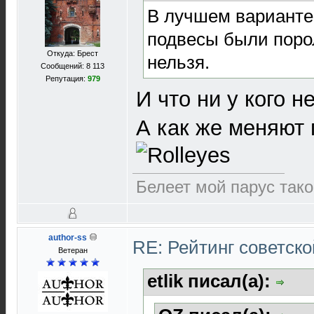
В лучшем варианте 
подвесы были порол
Откуда: Брест
нельзя.
Сообщений: 8 113
Репутация:
979
И что ни у кого н
А как же меняют 
Белеет мой парус так
author-ss
RE: Рейтинг советск
Ветеран
etlik писал(а):