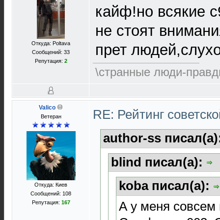
кайф!но всякие с
не стоят внимани
Откуда: Poltava
прет людей,слух
Сообщений: 33
Репутация:
2
\странные люди-правд
Valico
RE: Рейтинг советск
Ветеран
author-ss писал(а)
blind писал(а):
koba писал(а):
Откуда: Киев
Сообщений: 108
А у меня совсем
Репутация:
167