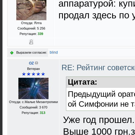
аппаратурой: куп
продал здесь по
Откуда: Ялта
Сообщений: 5 256
Репутация:
339
blind
Выразили согласие:
OZ
RE: Рейтинг советс
Ветеран
Цитата:
Предыдущий оратор
ой Симфонии не та
Откуда: с.Малые Мизантропики
Сообщений: 3 670
Репутация:
313
Уже год прошел.
Выше 1000 грн.з