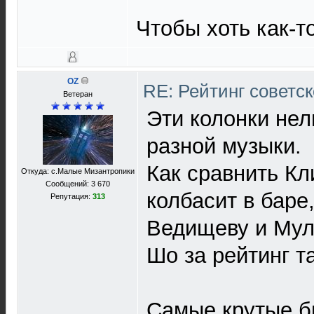
Чтобы хоть как-т
OZ
RE: Рейтинг советс
Ветеран
Эти колонки нел
разной музыки.
Как сравнить К
Откуда: с.Малые Мизантропики
Сообщений: 3 670
колбасит в баре
Репутация:
313
Ведищеву и Муле
Шо за рейтинг т
Самые крутые б