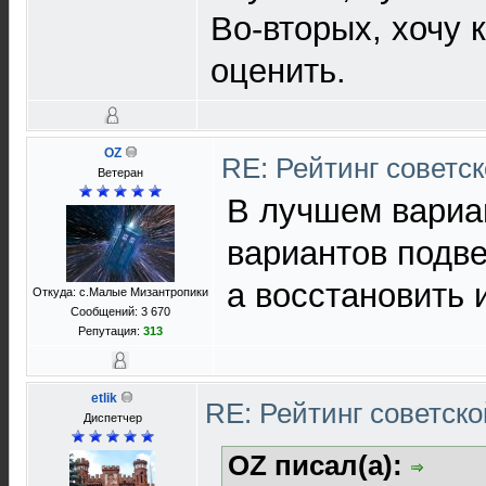
Во-вторых, хочу 
оценить.
OZ
RE: Рейтинг советс
Ветеран
В лучшем вариан
вариантов подв
а восстановить 
Откуда: с.Малые Мизантропики
Сообщений: 3 670
Репутация:
313
etlik
RE: Рейтинг советск
Диспетчер
OZ писал(а):