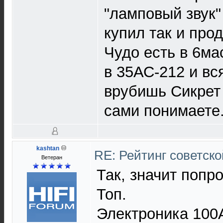
"ламповый звук" 
купил так и прод
Чудо есть в 6мас
в 35АС-212 и вся
врубишь Сикрет С
сами понимаете
kashtan
RE: Рейтинг советск
Ветеран
Так, значит попр
Топ.
Электроника 100