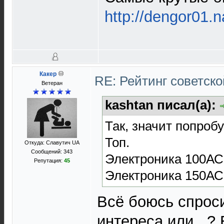
http://dengor01.n
Какер
RE: Рейтинг советск
Ветеран
kashtan писал(а):
Так, значит попроб
Топ.
Откуда: Славутич UA
Сообщений: 343
Электроника 100АС
Репутация:
45
Электроника 150АС
Всё боюсь спроси
интереса или...?