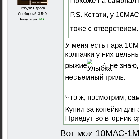
Похоже на самопал
Откуда: Одесса
P.S. Кстати, у 10МА
Сообщений: 3 540
Репутация:
512
тоже с отверствием.
У меня есть пара 10М
колпачки у них цельн
рыжие
), не зна
несъемный гриль.
Что ж, посмотрим, сам
Купил за копейки для
Приедут во вторник-с
Вот мои 10МАС-1М 