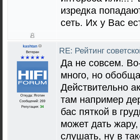
изредка попадают
сеть. Их у Вас ес
kashtan
RE: Рейтинг советск
Ветеран
Да не совсем. Во
много, но обобща
Действительно ак
Откуда: Яготин
там например дер
Сообщений: 269
Репутация:
34
бас пяткой в груд
может дать жару,
слушать, ну в та