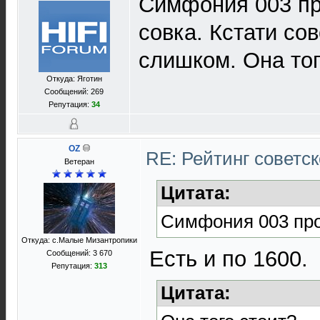
Симфония 003 про
совка. Кстати со
слишком. Она тог
Откуда: Яготин
Сообщений: 269
Репутация:
34
OZ
RE: Рейтинг советс
Ветеран
Цитата:
Симфония 003 прод
Откуда: с.Малые Мизантропики
Есть и по 1600.
Сообщений: 3 670
Репутация:
313
Цитата: