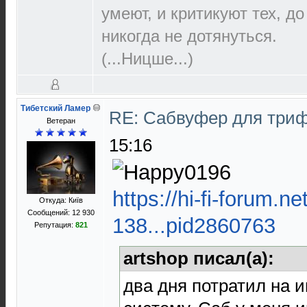
умеют, и критикуют тех, д
никогда не дотянуться.
(...Ницше...)
Тибетский Ламер
RE: Сабвуфер для три
Ветеран
15:16
https://hi-fi-forum.n
Откуда: Київ
Сообщений: 12 930
138...pid2860763
Репутация:
821
artshop писал(а):
два дня потратил на 