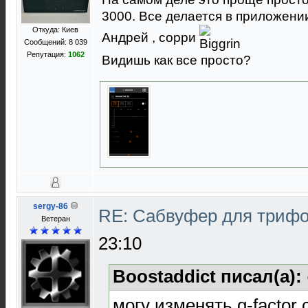
3000. Все делается в приложени
Откуда: Киев
Андрей , сорри
Сообщений: 8 039
Репутация:
1062
Видишь как все просто?
sergy-86
RE: Сабвуфер для триф
Ветеран
23:10
Boostaddict писал(а):
могу изменять q-factor 