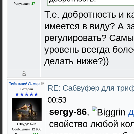
Репутация:
17
Т.е. добротность и к
имеется в виду? А з
регулировать? Сам
уровень всегда бол
делать ниже?))
Тибетский Ламер
RE: Сабвуфер для три
Ветеран
00:53
sergy-86
,
д
свойство любой ко
Откуда: Київ
Сообщений: 12 930