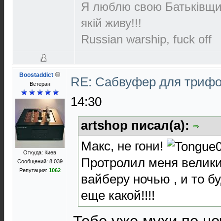
Я люблю свою Батьківщин
якій живу!!!
Russian warship, fuck off
Boostaddict
RE: Сабвуфер для триф
Ветеран
14:30
artshop писал(а):
Макс, не гони!
Откуда: Киев
Протролил меня велики
Сообщений: 8 039
Репутация:
1062
вайберу ночью , и то б
еще какой!!!!