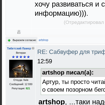
хочу развиваться и 
информацию))).
(Отредактировал 
artshop
Выразили согласие:
Тибетский Ламер
RE: Сабвуфер для три
Ветеран
12:59
artshop писал(а):
Артур, ты просто чита
Откуда: Київ
Сообщений: 12 930
о своем позорном бегс
Репутация:
821
artshop
, ...таки н