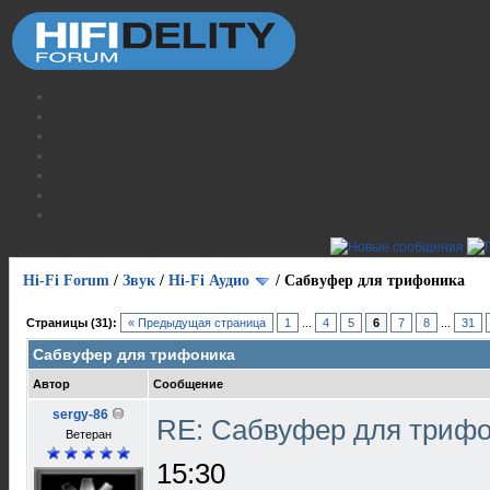
Hi-Fi Forum
/
Звук
/
Hi-Fi Аудио
/
Сабвуфер для трифоника
Страницы (31):
« Предыдущая страница
1
...
4
5
6
7
8
...
31
Сабвуфер для трифоника
Автор
Сообщение
sergy-86
RE: Сабвуфер для триф
Ветеран
15:30