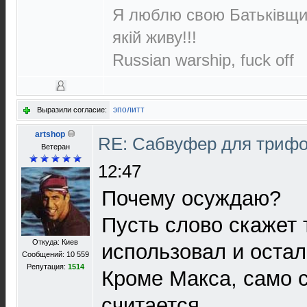
Я люблю свою Батьківщин
якій живу!!!
Russian warship, fuck off
эполитт
Выразили согласие:
artshop
RE: Сабвуфер для триф
Ветеран
12:47
Почему осуждаю?
Пусть слово скажет т
Откуда: Киев
использовал и остал
Сообщений: 10 559
Репутация:
1514
Кроме Макса, само 
считается...