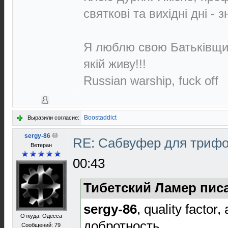
святкові та вихідні дні - 
Я люблю свою Батьківщин
якій живу!!!
Russian warship, fuck off
Boostaddict
Выразили согласие:
sergy-86
RE: Сабвуфер для триф
Ветеран
00:43
Тибетский Ламер писа
sergy-86
, quality factor
Откуда: Одесса
добротность.
Сообщений: 79