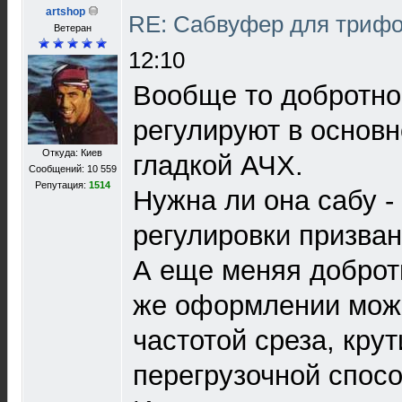
artshop
RE: Сабвуфер для триф
Ветеран
12:10
Вообще то добротнос
регулируют в основ
Откуда: Киев
гладкой АЧХ.
Сообщений: 10 559
Репутация:
1514
Нужна ли она сабу - 
регулировки призваны
А еще меняя доброт
же оформлении мож
частотой среза, крут
перегрузочной спосо