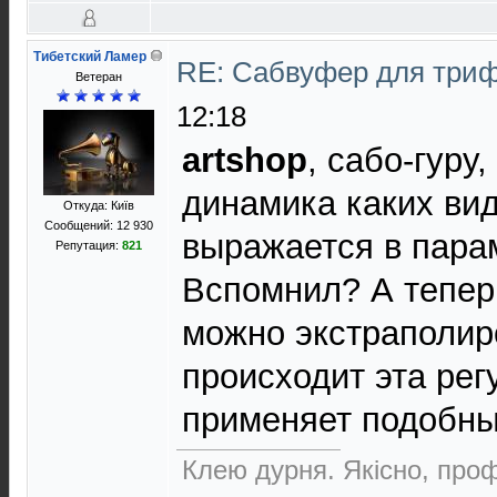
Тибетский Ламер
RE: Сабвуфер для три
Ветеран
12:18
artshop
, сабо-гуру
динамика каких вид
Откуда: Київ
Сообщений: 12 930
выражается в пара
Репутация:
821
Вспомнил? А теперь
можно экстраполиро
происходит эта рег
применяет подобны
Клею дурня. Якісно, проф