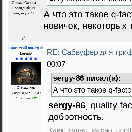
Откуда: Одесса
Сообщений: 79
А что это такое q-fac
Репутация:
17
новичок, некоторых 
Тибетский Ламер
RE: Сабвуфер для три
Ветеран
00:07
sergy-86 писал(а):
А что это такое q-fact
Откуда: Київ
Сообщений: 12 930
Репутация:
821
sergy-86
, quality f
добротность.
Клею дурня. Якісно, проф