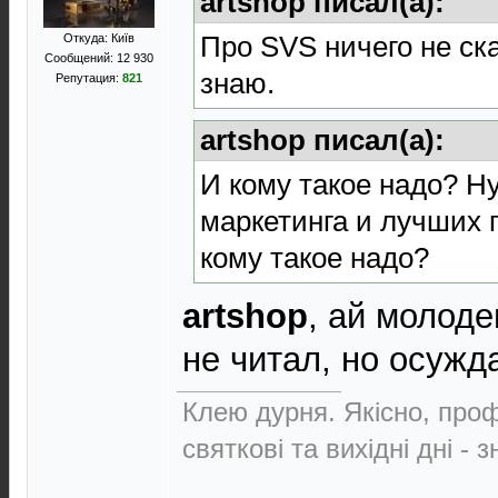
artshop писал(а):
Про SVS ничего не ска
Откуда: Київ
Сообщений: 12 930
знаю.
Репутация:
821
artshop писал(а):
И кому такое надо? Ну
маркетинга и лучших п
кому такое надо?
artshop
, ай молоде
не читал, но осужд
Клею дурня. Якісно, проф
святкові та вихідні дні - 