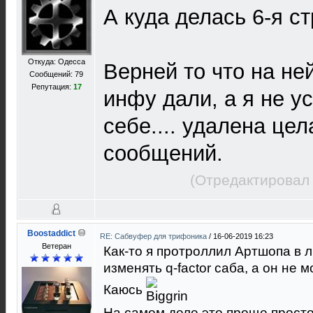
А куда делась 6-я с
Откуда: Одесса
Верней то что на не
Сообщений: 79
Репутация:
17
инфу дали, а я не у
себе.... удалена цел
сообщений.
(Отредактировал 
Boostaddict
RE: Сабвуфер для трифоника
/
16-06-2019 16:23
Ветеран
Как-то я протроллил Артшопа в ли
изменять q-factor саба, а он не м
Каюсь
На самом деле это проще просто