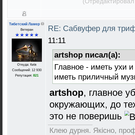
(Отредактировал 
Тибетский Ламер
RE: Сабвуфер для три
Ветеран
11:11
artshop писал(а):
Главное - иметь ухи и
Откуда: Київ
Сообщений: 12 930
иметь приличный музы
Репутация:
821
artshop
, главное у
окружающих, до тех
это не поверишь
Клею дурня. Якісно, проф