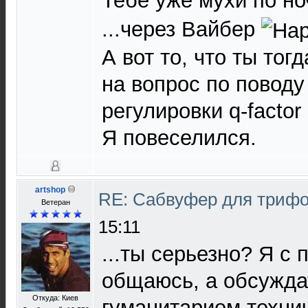
Тебе уже мухи по н
...через Вайбер
А вот то, что ты тог
на вопрос по поводу
регулировки q-factor
Я повеселился.
artshop
RE: Сабвуфер для триф
Ветеран
15:11
...ты серьезно? Я с 
общаюсь, а обсужда
Откуда: Киев
гуманитарием техни