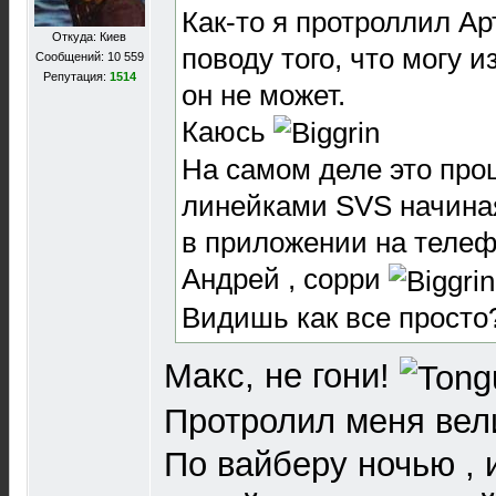
Как-то я протроллил Ар
Откуда: Киев
поводу того, что могу и
Сообщений: 10 559
Репутация:
1514
он не может.
Каюсь
На самом деле это про
линейками SVS начиная
в приложении на телеф
Андрей , сорри
Видишь как все просто
Макс, не гони!
Протролил меня вели
По вайберу ночью , 