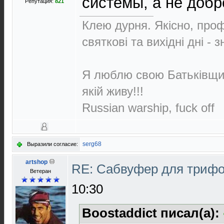
системы, а не добр
Репутация:
821
Клею дурня. Якісно, проф
святкові та вихідні дні - 
Я люблю свою Батьківщин
якій живу!!!
Russian warship, fuck off
serg68
Выразили согласие:
artshop
RE: Сабвуфер для триф
Ветеран
10:30
Boostaddict писал(а):