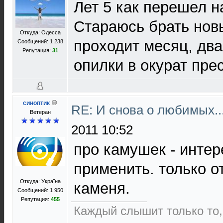
Лет 5 как перешел н
Стараюсь брать новы
Откуда: Одесса
проходит месяц, дв
Сообщений: 1 238
Репутация:
31
опилки в окурат пре
синоптик
RE: И снова о любимых.
Ветеран
2011 10:52
про камушек - интер
применить. только от
Откуда: Україна
каменя.
Сообщений: 1 950
Репутация:
455
Каждый слышит только то,