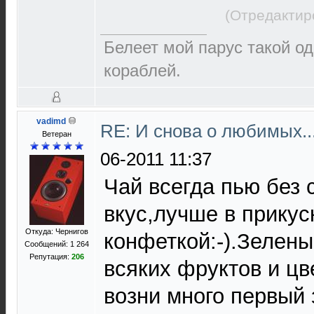
(Отредактир
Белеет мой парус такой о
кораблей.
vadimd
RE: И снова о любимых.
Ветеран
06-2011 11:37
Чай всегда пью без 
вкус,лучше в прикус
Откуда: Чернигов
конфеткой:-).Зелен
Сообщений: 1 264
Репутация:
206
всяких фруктов и цв
возни много первый 