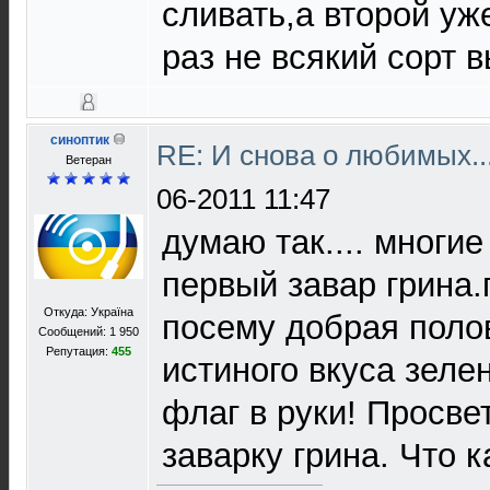
сливать,а второй уж
раз не всякий сорт 
синоптик
RE: И снова о любимых.
Ветеран
06-2011 11:47
думаю так.... многи
первый завар грина.п
Откуда: Україна
посему добрая поло
Сообщений: 1 950
Репутация:
455
истиного вкуса зеле
флаг в руки! Просве
заварку грина. Что к