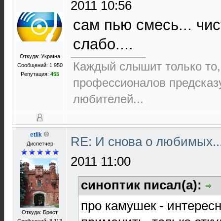
2011 10:56
сам пью смесь... чис
слабо....
Откуда: Україна
Каждый слышит только то,
Сообщений: 1 950
Репутация:
455
пpофеccионалов пpедcказ
любителей...
etlik
RE: И снова о любимых.
Диспетчер
2011 11:00
синоптик писал(а):
про камушек - интересн
Откуда: Брест