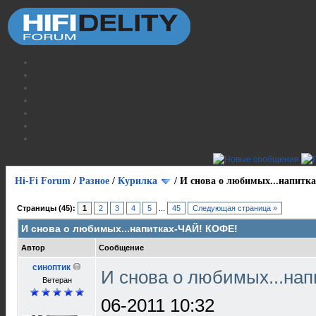
Hi-Fi Forum
/
Разное
/
Курилка
/
И снова о любимых...напит
Страницы (45):
1
2
3
4
5
...
45
Следующая страница »
И снова о любимых...напитках-ЧАЙ! КОФЕ!
Автор
Сообщение
синоптик
И снова о любимых...на
Ветеран
06-2011 10:32