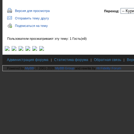
Версия для просмотра
Переход:
Отправить тему другу
Подписаться на тему
Пользователи просматривают эту тему: 1 Гость(ей)
Администрация форума
Статистика форума
Обратная связь
Вер
|
|
|
Powered by
MyBB
, © 2001-2026
MyBB Group
and rewrite by
Hi Fidelity Forum