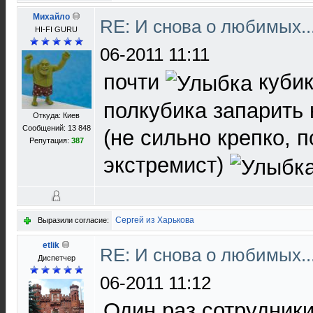
Михайло
RE: И снова о любимых.
HI-FI GURU
06-2011 11:11
почти
кубик
полкубика запарить 
Откуда: Киев
Сообщений: 13 848
(не сильно крепко, п
Репутация:
387
экстремист)
Сергей из Харькова
Выразили согласие:
etlik
RE: И снова о любимых.
Диспетчер
06-2011 11:12
Один раз сотрудник