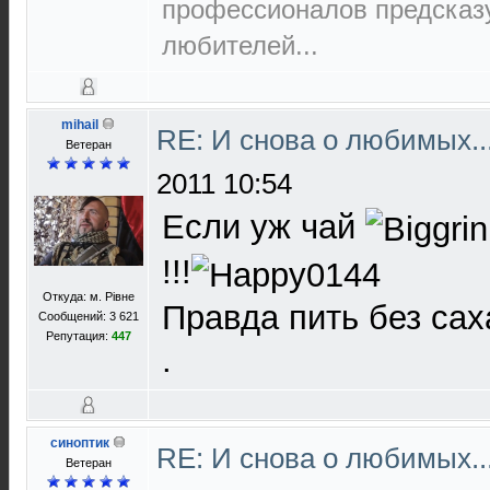
пpофеccионалов пpедcказ
любителей...
mihail
RE: И снова о любимых.
Ветеран
2011 10:54
Если уж чай
!!!
Откуда: м. Рівне
Правда пить без сах
Сообщений: 3 621
Репутация:
447
.
синоптик
RE: И снова о любимых.
Ветеран