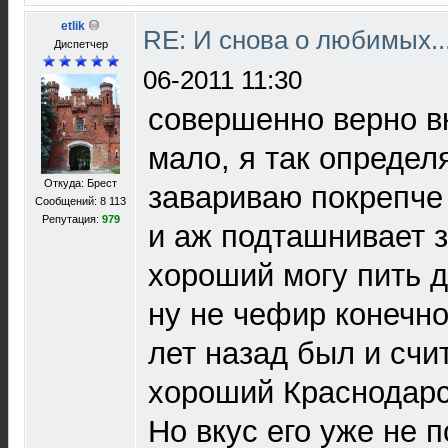
etlik
RE: И снова о любимых.
Диспетчер
06-2011 11:30
совершенно верно в
мало, я так определ
Откуда: Брест
завариваю покрепче
Сообщений: 8 113
Репутация:
979
и аж подташнивает з
хороший могу пить д
ну не чефир конечн
лет назад был и счи
хороший Краснодарс
Но вкус его уже не 