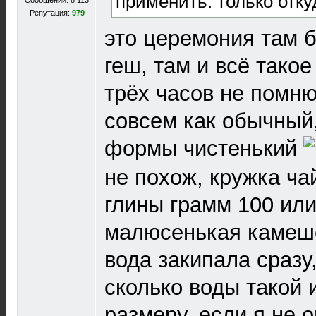
применить. только отку
Сообщений: 8 113
Репутация:
979
это церемония там 
геш, там и всё такое
трёх часов не помн
совсем как обычный,
формы чистенький
не похож, кружка ча
глины грамм 100 ил
малюсенькая камеше
вода закипала сраз
сколько воды такой 
размеру, если я не 