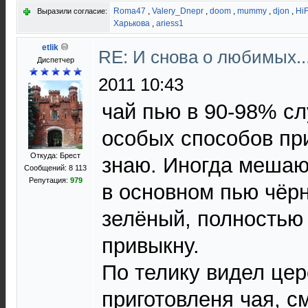
Roma47
,
Valery_Dnepr
,
doom
,
mummy
,
djon
,
Hi
Выразили согласие:
Харькова
,
ariess1
etlik
RE: И снова о любимых.
Диспетчер
2011 10:43
чай пью в 90-98% сл
особых способов пр
Откуда: Брест
знаю. Иногда мешаю
Сообщений: 8 113
Репутация:
979
в основном пью чёрн
зелёный, полностью 
привыкну.
По телику видел це
приготовленя чая, с