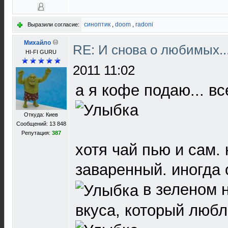
синоптик
,
doom
,
radoni
Выразили согласие:
Михайло
RE: И снова о любимых.
HI-FI GURU
2011 11:02
а я кофе подаю... в
Откуда: Киев
Сообщений: 13 848
Репутация:
387
хотя чай пью и сам.
заваренный. иногда 
в зеленом н
вкуса, который любл