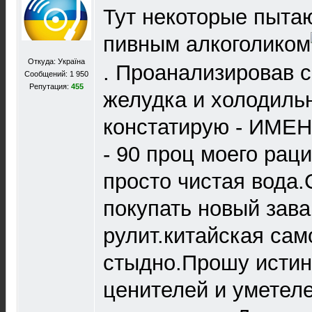
Тут некоторые пыта
пивным алкоголиком
Откуда: Україна
. Проанализировав
Сообщений: 1 950
Репутация:
455
желудка и холодиль
констатирую - ИМ
- 90 проц моего рац
просто чистая вода.
покупать новый зава
рулит.китайская само
стыдно.Прошу исти
ценителей и уметеле