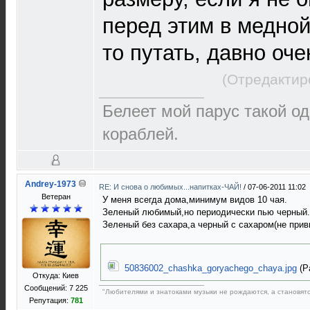
перед этим в медной
то путать, давно оче
(Отредактир
Белеет мой парус такой о
кораблей.
Andrey-1973
RE: И снова о любимых...напитках-ЧАЙ!
/
07-06-2011 11:02
Ветеран
У меня всегда дома,минимум видов 10 чая.
Зеленый любимый,но периодически пью черный.
Зеленый без сахара,а черный с сахаром(не прив
50836002_chashka_goryachego_chaya.jpg
(Ра
Откуда: Киев
Сообщений: 7 225
"Любителями и знатоками музыки не рождаются, а становятся
Репутация:
781