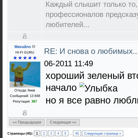
Каждый слышит только то,
пpофеccионалов пpедcказ
любителей...
Михайло
RE: И снова о любимых.
HI-FI GURU
06-2011 11:49
хороший зеленый вто
начало
Откуда: Киев
Сообщений: 13 848
но я все равно люб
Репутация:
387
«« Предыдущая
Следующая »»
Страницы (45):
1
2
3
4
5
...
45
Следующая страница »