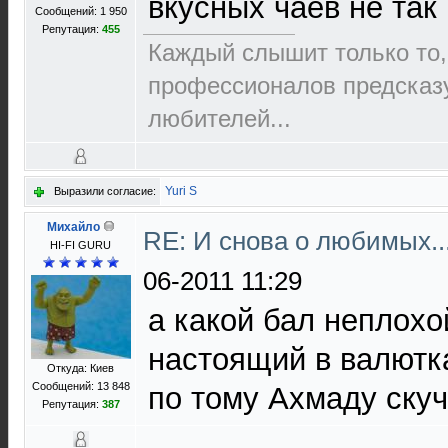
вкусных чаев не так 
Сообщений: 1 950
Репутация:
455
Каждый слышит только то,
пpофеccионалов пpедcказ
любителей...
Yuri S
Выразили согласие:
Михайло
RE: И снова о любимых.
HI-FI GURU
06-2011 11:29
а какой бал неплохо
настоящий в валютка
Откуда: Киев
Сообщений: 13 848
по тому Ахмаду ску
Репутация:
387