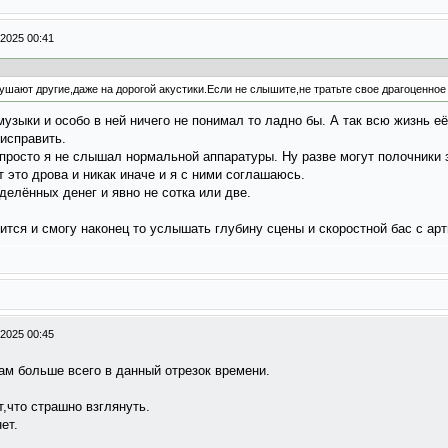
-2025 00:41
ушают другие,даже на дорогой акустики.Если не слышите,не тратьте свое драгоценное
узыки и особо в ней ничего не понимал то ладно бы. А так всю жизнь её
 исправить.
 просто я не слышал нормальной аппаратуры. Ну разве могут полочники 
 это дрова и никак иначе и я с ними соглашаюсь.
делённых денег и явно не сотка или две.
ится и смогу наконец то услышать глубину сцены и скоростной бас с ар
-2025 00:45
ам больше всего в данный отрезок времени.
,что страшно взглянуть.
ет.