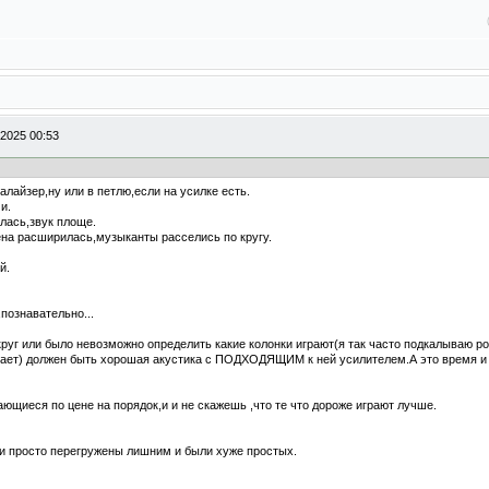
-2025 00:53
алайзер,ну или в петлю,если на усилке есть.
и.
лась,звук площе.
ена расширилась,музыканты расселись по кругу.
й.
,познавательно...
округ или было невозможно определить какие колонки играют(я так часто подкалываю р
грает) должен быть хорошая акустика с ПОДХОДЯЩИМ к ней усилителем.А это время и 
ающиеся по цене на порядок,и и не скажешь ,что те что дороже играют лучше.
и просто перегружены лишним и были хуже простых.