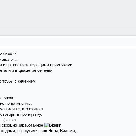
-2025 00:48
 аналога.
ми и пр. соответствующими примочками
летали и в диаметре сечения
о трубы с сечением.
на бабло.
ие по их мнению.
ман или те, кто считает
 говорить про музыку.
ы (выше).
м скромно заработанное
и эндами, но крутили свои Ноты, Вильмы,