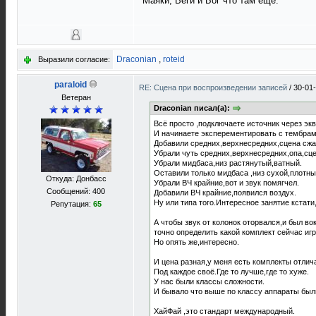
Маяки, Веги и Бог что там ещё.
Draconian
,
roteid
Выразили согласие:
paraloid
RE: Сцена при воспроизведении записей
/
30-01
Ветеран
Draconian писал(а):
Всё просто ,подключаете источник через экв
И начинаете эксперементировать с тембрам
Добавили средних,верхнесредних,сцена сжа
Убрали чуть средних,верхнесредних,опа,сц
Убрали мидбаса,низ растянутый,ватный.
Оставили только мидбаса ,низ сухой,плотны
Откуда: Донбасс
Убрали ВЧ крайние,вот и звук помягчел.
Сообщений: 400
Добавили ВЧ крайние,появился воздух.
Ну или типа того.Интересное занятие кстати
Репутация:
65
А чтобы звук от колонок оторвался,и был в
точно определить какой комплект сейчас и
Но опять же,интересно.
И цена разная,у меня есть комплекты отлич
Под каждое своё.Где то лучше,где то хуже.
У нас были классы сложности.
И бывало что выше по классу аппараты был
ХайФай ,это стандарт международный.