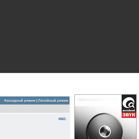
Каскадный режим
|
Линейный режим
#661