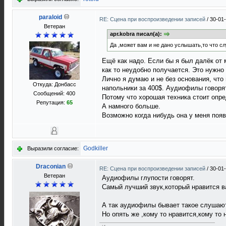
paraloid
RE: Сцена при воспроизведении записей
/
30-01
Ветеран
apr.kobra писал(а):
Да ,может вам и не дано услышать,то что сл
Ещё как надо. Если бы я был далёк от м
как то неудобно получается. Это нужно
Лично я думаю и не без основания, что
Откуда: Донбасс
напольники за 400$. Аудиофилы говорят
Сообщений: 400
Потому что хорошая техника стоит опре
Репутация:
65
А намного больше.
Возможно когда нибудь она у меня появ
Godkiller
Выразили согласие:
Draconian
RE: Сцена при воспроизведении записей
/
30-01
Ветеран
Аудиофилы глупости говорят.
Самый лучший звук,который нравится в
А так аудиофилы бывает такое слушают
Но опять же ,кому то нравится,кому то н