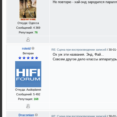
Но повторю - хай-энд зародился парал
Откуда: Одесса
Сообщений: 4 369
Репутация:
76
roteid
RE: Сцена при воспроизведении записей
/
30-01
Ветеран
Ох уж эти названия. Энд, Фай...
Совсем другое дело классы аппаратур
Откуда: Audioplanet
Сообщений: 5 492
Репутация:
168
Draconian
RE: Сцена при воспроизведении записей
/
30-01