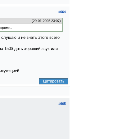
#664
(29-01-2025 23:07)
 время..
 слушаю и не знать этого всего
за 150$ дать хороший звук или
тикуляцией.
Цитировать
#665