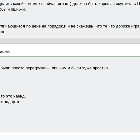
еделить какой комплект сейчас играет) должен быть хорошая акустика
обы и ошибки.
тличающиеся по цене на порядок,и и не скажешь ,что те что дороже игр
уже.
 были просто перегружены лишним и были хуже простых.
то это хаенд.
 стандарта.