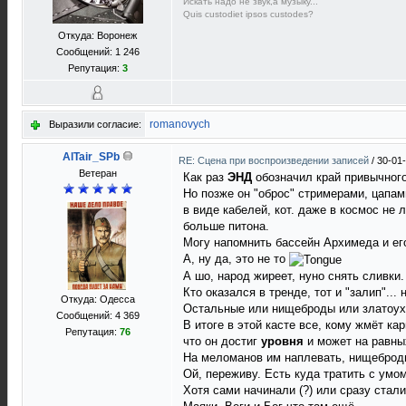
Искать надо не звук,а музыку...
Quis custodiet ipsos custodes?
Откуда: Воронеж
Сообщений: 1 246
Репутация:
3
romanovych
Выразили согласие:
AlTair_SPb
RE: Сцена при воспроизведении записей
/
30-01
Ветеран
Как раз
ЭНД
обозначил край привычного
Но позже он "оброс" стримерами, цапа
в виде кабелей, кот. даже в космос не 
больше питона.
Могу напомнить бассейн Архимеда и ег
А, ну да, это не то
А шо, народ жиреет, нуно снять сливки.
Кто оказался в тренде, тот и "залип"... 
Откуда: Одесса
Остальные или нищеброды или златоух
Сообщений: 4 369
В итоге в этой касте все, кому жмёт кар
Репутация:
76
что он достиг
уровня
и может на равных
На меломанов им наплевать, нищеброд
Ой, переживу. Есть куда тратить с умо
Хотя сами начинали (?) или сразу стал