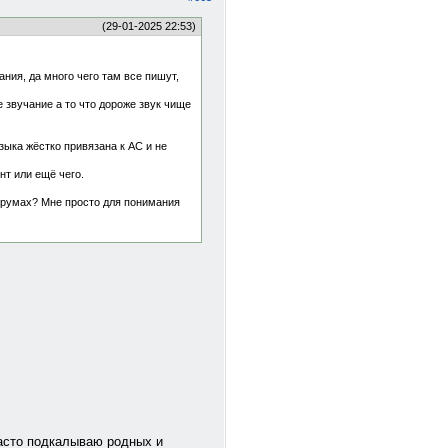
(29-01-2025 22:53)
ния, да много чего там все пишут,
 звучание а то что дороже звук чище
зыка жёстко привязана к АС и не
нт или ещё чего.
орумах? Мне просто для понимания
часто подкалываю родных и