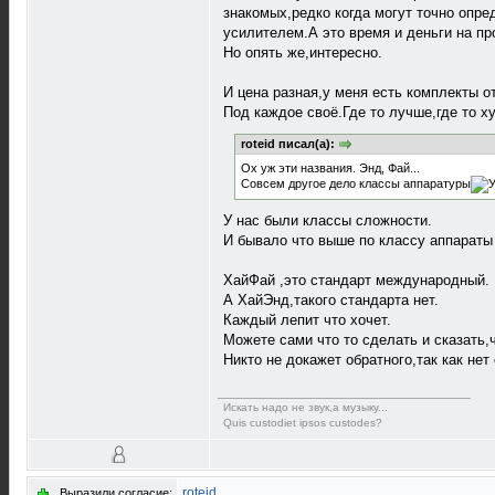
знакомых,редко когда могут точно опр
усилителем.А это время и деньги на пр
Но опять же,интересно.
И цена разная,у меня есть комплекты о
Под каждое своё.Где то лучше,где то х
roteid писал(а):
Ох уж эти названия. Энд, Фай...
Совсем другое дело классы аппаратуры
У нас были классы сложности.
И бывало что выше по классу аппараты
ХайФай ,это стандарт международный.
А ХайЭнд,такого стандарта нет.
Каждый лепит что хочет.
Можете сами что то сделать и сказать,ч
Никто не докажет обратного,так как нет
Искать надо не звук,а музыку...
Quis custodiet ipsos custodes?
roteid
Выразили согласие: