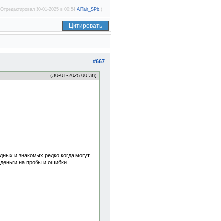
(Отредактировал 30-01-2025 в 00:54
AlTair_SPb
.)
Цитировать
#667
(30-01-2025 00:38)
одных и знакомых,редко когда могут
деньги на пробы и ошибки.