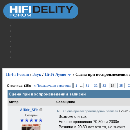
Hi-Fi Forum
/
Звук
/
Hi-Fi Аудио
/
Сцена при воспроизведении 
Страницы (35):
« Предыдущая страница
1
...
31
32
33
34
35
С
Сцена при воспроизведении записей
Автор
Сообщение
AlTair_SPb
RE: Сцена при воспроизведении записей
/
29-01
Ветеран
Возможно и так.
Но я не сравниваю 70-80е и 2000е.
Разница в 20-30 лет что то, но значит.