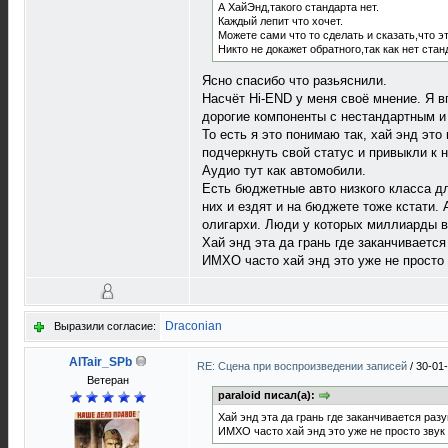
А ХайЭнд,такого стандарта нет.
Каждый лепит что хочет.
Можете сами что то сделать и сказать,что э
Никто не докажет обратного,так как нет стан
Ясно спасибо что разьяснили.
Насчёт Hi-END у меня своё мнение. Я в
дорогие компоненты с нестандартным и
То есть я это понимаю так, хай энд эт
подчеркнуть свой статус и привыкли к
Аудио тут как автомобили.
Есть бюджетные авто низкого класса дл
них и ездят и на бюджете тоже кстати. 
олигархи. Люди у которых миллиарды в
Хай энд эта да грань где заканчиваетс
ИМХО часто хай энд это уже не просто 
Draconian
Выразили согласие:
AlTair_SPb
RE: Сцена при воспроизведении записей
/
30-01-
Ветеран
paraloid писал(а):
Хай энд эта да грань где заканчивается раз
ИМХО часто хай энд это уже не просто звук