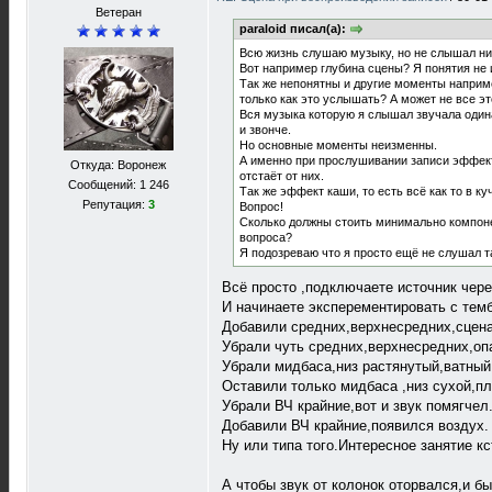
Ветеран
paraloid писал(а):
Всю жизнь слушаю музыку, но не слышал ни
Вот например глубина сцены? Я понятия не 
Так же непонятны и другие моменты например
только как это услышать? А может не все 
Вся музыка которую я слышал звучала одина
и звонче.
Но основные моменты неизменны.
А именно при прослушивании записи эффект 
Откуда: Воронеж
отстаёт от них.
Сообщений: 1 246
Так же эффект каши, то есть всё как то в к
Репутация:
3
Вопрос!
Сколько должны стоить минимально компоне
вопроса?
Я подозреваю что я просто ещё не слушал т
Всё просто ,подключаете источник чере
И начинаете эксперементировать с тем
Добавили средних,верхнесредних,сцена
Убрали чуть средних,верхнесредних,оп
Убрали мидбаса,низ растянутый,ватный
Оставили только мидбаса ,низ сухой,п
Убрали ВЧ крайние,вот и звук помягчел
Добавили ВЧ крайние,появился воздух.
Ну или типа того.Интересное занятие кс
А чтобы звук от колонок оторвался,и б