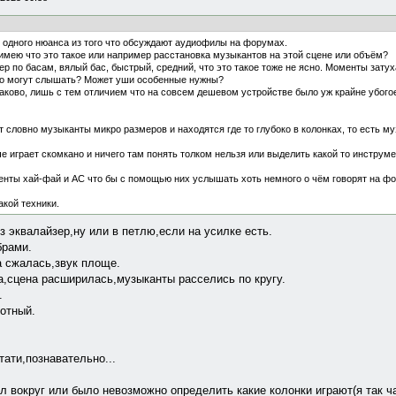
 одного нюанса из того что обсуждают аудиофилы на форумах.
имею что это такое или например расстановка музыкантов на этой сцене или объём?
 по басам, вялый бас, быстрый, средний, что это такое тоже не ясно. Моменты затуха
это могут слышать? Может уши особенные нужны?
ково, лишь с тем отличием что на совсем дешевом устройстве было уж крайне убогое
словно музыканты микро размеров и находятся где то глубоко в колонках, то есть му
уче играет скомкано и ничего там понять толком нельзя или выделить какой то инструме
нты хай-фай и АС что бы с помощью них услышать хоть немного о чём говорят на ф
акой техники.
з эквалайзер,ну или в петлю,если на усилке есть.
брами.
 сжалась,звук площе.
а,сцена расширилась,музыканты расселись по кругу.
.
лотный.
.
тати,познавательно...
ыл вокруг или было невозможно определить какие колонки играют(я так 