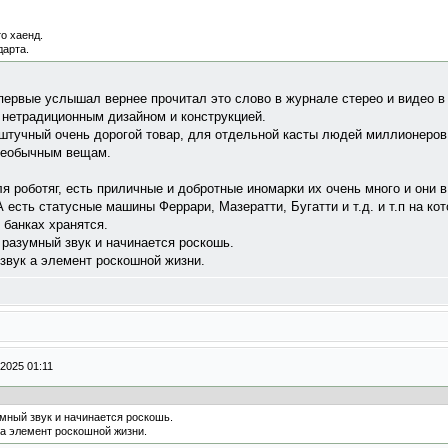
то хаенд.
дарта.
первые услышал вернее прочитал это слово в журнале стерео и видео в 
 нетрадиционным дизайном и конструкцией.
о штучный очень дорогой товар, для отдельной касты людей миллионеров
 необычным вещам.
я роботяг, есть приличные и добротные иномарки их очень много и они 
А есть статусные машины Феррари, Мазератти, Бугатти и т.д. и т.п на ко
 банках хранятся.
я разумный звук и начинается роскошь.
звук а элемент роскошной жизни.
2025 01:11
умный звук и начинается роскошь.
 а элемент роскошной жизни.