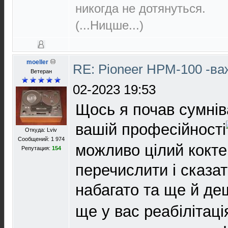
никогда не дотянуться.
(...Ницше...)
moeller
RE: Pioneer HPM-100 -в
Ветеран
02-2023 19:53
Щось я почав сумнів
вашій професійності
Откуда: Lviv
Сообщений: 1 974
можливо цілий кокте
Репутация:
154
перечислити і сказа
набагато та ще й д
ще у вас реабілітаці