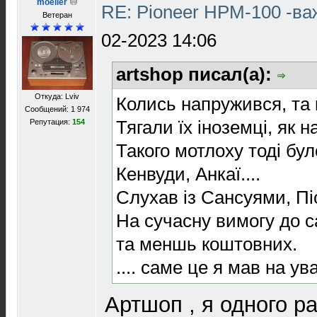
moeller
RE: Pioneer HPM-100 -в
Ветеран
02-2023 14:06
artshop писал(а):
Откуда: Lviv
Колись напружився, та к
Сообщений: 1 974
Тягали їх іноземці, як 
Репутация:
154
Такого мотлоху тоді було
Кенвуди, Анкаї....
Слухав із Сансуями, П
На сучасну вимогу до са
та меншь коштовних.
.... саме це я мав на ува
Артшоп , я одного р