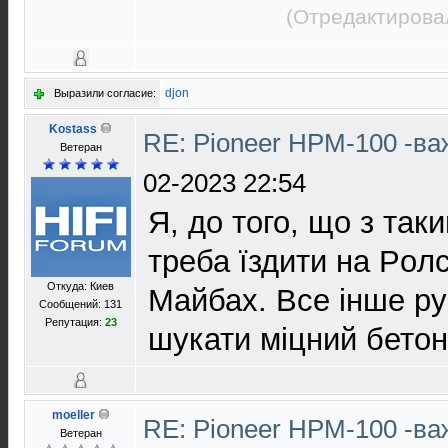
(Отредактирова
djon
Выразили согласие:
Kostass
RE: Pioneer HPM-100 -в
Ветеран
02-2023 22:54
Я, до того, що з та
треба їздити на Poлс
Откуда: Киев
Майбах. Все інше ру
Сообщений: 131
Репутация:
23
шукати міцний бетон
moeller
RE: Pioneer HPM-100 -в
Ветеран