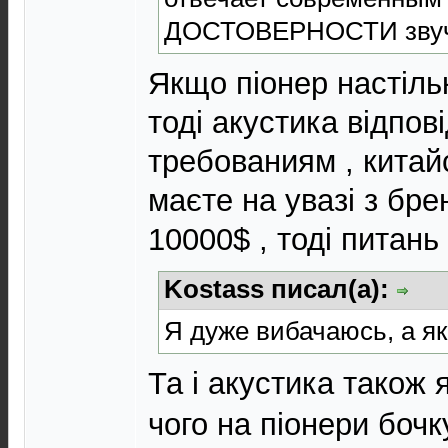
ДОСТОВЕРНОСТИ звуч
Якщо піонер настільк
тоді акустика відпо
требованиям , кита
маєте на увазі з бре
10000$ , тоді питань
Kostass писал(а):
Я дуже вибачаюсь, а як
Та і акустика також 
чого на піонери бочк