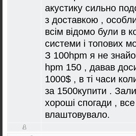
акустику сильно подо
з доставкою , особли
всім відомо були в к
системи і топових м
З 100hpm я не знайо
hpm 150 , давав доси
1000$ , в ті часи ко
за 1500купити . Зал
хороші спогади , вс
влаштовувало.