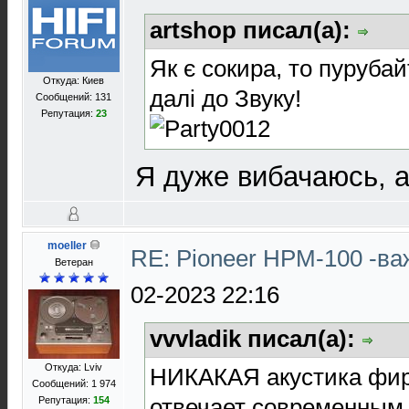
artshop писал(а):
Як є сокира, то пурубай
Откуда: Киев
далі до Звуку!
Сообщений: 131
Репутация:
23
Я дуже вибачаюсь, а
moeller
RE: Pioneer HPM-100 -в
Ветеран
02-2023 22:16
vvvladik писал(а):
Откуда: Lviv
НИКАКАЯ акустика фи
Сообщений: 1 974
отвечает современным
Репутация:
154