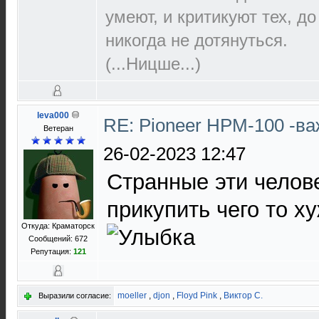
умеют, и критикуют тех, д
никогда не дотянуться.
(...Ницше...)
leva000
RE: Pioneer HPM-100 -в
Ветеран
26-02-2023 12:47
Странные эти челове
прикупить чего то х
Откуда: Краматорск
Сообщений: 672
Репутация:
121
moeller
,
djon
,
Floyd Pink
,
Виктор С.
Выразили согласие: