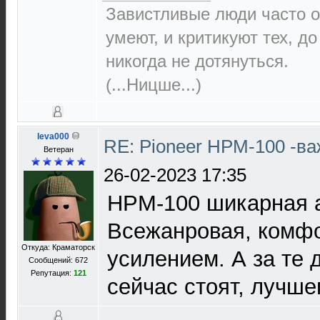
Завистливые люди часто о
умеют, и критикуют тех, д
никогда не дотянуться.
(...Ницше...)
leva000
RE: Pioneer HPM-100 -в
Ветеран
26-02-2023 17:35
HPM-100 шикарная а
Всежанровая, комфо
Откуда: Краматорск
усилением. А за те д
Сообщений: 672
Репутация:
121
сейчас стоят, лучшег