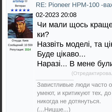
artshop
RE: Pioneer HPM-100 -в
Ветеран
02-2023 20:08
Чи мали щось краще 
ки?
Откуда: Киев
Назвіть моделі, та ці
Сообщений: 10 559
Репутация:
1514
Буде цікаво...
Наразі... В мене бул
(Отредактирова
Завистливые люди часто о
умеют, и критикуют тех, д
никогда не дотянуться.
(...Ницше...)