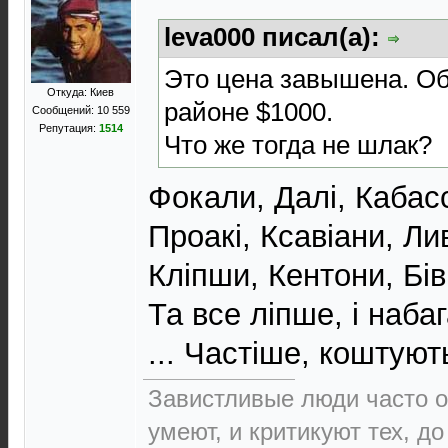
leva000 писал(а):
Это цена завышена. Об
Откуда: Киев
районе $1000.
Сообщений: 10 559
Репутация:
1514
Что же тогда не шлак?
Фокали, Далі, Кабасс
Проакі, Ксавіани, Лив
Кліпши, Кентони, Бівн
Та все ліпше, і набаг
... Частіше, коштуют
Завистливые люди часто о
умеют, и критикуют тех, д