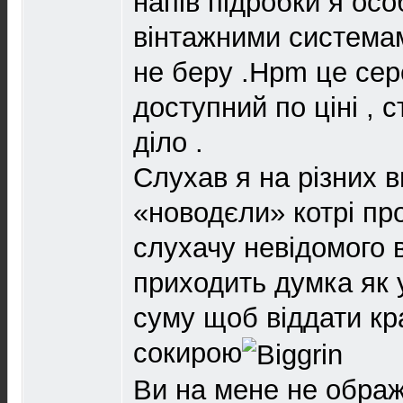
напів підробки я ос
вінтажними системам
не беру .Hpm це сере
доступний по ціні , 
діло .
Слухав я на різних 
«новодєли» котрі п
слухачу невідомого 
приходить думка як 
суму щоб віддати кр
сокирою
Ви на мене не ображ