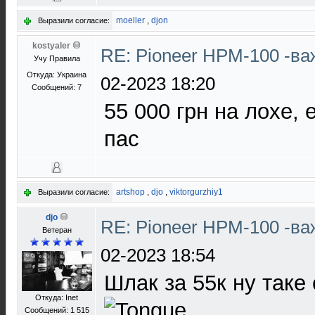
moeller
,
djon
Выразили согласие:
kostyaler
RE: Pioneer HPM-100 -в
Учу Правила
Откуда: Украина
02-2023 18:20
Сообщений: 7
55 000 грн на лохе, 
пас
artshop
,
djo
,
viktorgurzhiy1
Выразили согласие:
djo
RE: Pioneer HPM-100 -в
Ветеран
02-2023 18:54
Шлак за 55к ну таке
Откуда: Inet
Сообщений: 1 515