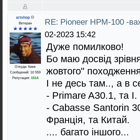
artshop
RE: Pioneer HPM-100 -в
Ветеран
02-2023 15:42
Дуже помилково!
Бо маю досвід зрівня
Откуда: Киев
жовтого" походження
Сообщений: 10 559
Репутация:
1514
І не десь там.., а в с
- Primare A30.1, та І. 
- Cabasse Santorin 
Франція, та Китай.
.... багато іншого...