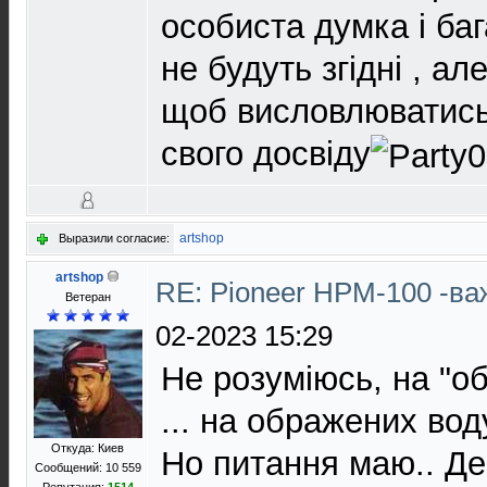
особиста думка і ба
не будуть згідні , ал
щоб висловлюватись
свого досвіду
artshop
Выразили согласие:
artshop
RE: Pioneer HPM-100 -в
Ветеран
02-2023 15:29
Не розуміюсь, на "о
... на ображених вод
Откуда: Киев
Но питання маю.. Де
Сообщений: 10 559