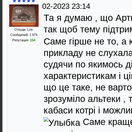
02-2023 23:14
Та я думаю , що Арт
так щоб тему підтри
Откуда: Lviv
Сообщений: 1 974
Саме гірше не то, а
Репутация:
154
прикладу не слухала
судячи по якимось д
характеристикам і ці
що це таке, не варто
зрозуміло альтеки , 
кабаси котрі і можл
Саме краще