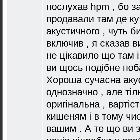
послухав hpm , бо зам
продавали там де ку
акустичного , чуть би
включив , я сказав 
не цікавило що там і
ви щось подібне поб
Хороша сучасна акус
однозначно , але тіл
оригінальна , вартіст
кишеням і в тому чис
вашим . А те що ви 