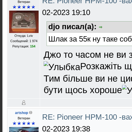
RE: Pioneer HPM-100 -в
Ветеран
02-2023 19:10
djo писал(а):
Откуда: Lviv
Шлак за 55к ну таке со
Сообщений: 1 974
Репутация:
154
Джо то часом не ви з
Розкажіть щ
Тим більше ви не ци
бути щось хороше
artshop
RE: Pioneer HPM-100 -в
Ветеран
02-2023 19:38