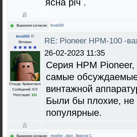
ясна річ .
leva000
Выразили согласие:
leva000
RE: Pioneer HPM-100 -в
Ветеран
26-02-2023 11:35
Серия HPM Pioneer,
самые обсуждаемые
Откуда: Краматорск
винтажной аппарату
Сообщений: 672
Репутация:
121
Были бы плохие, не
популярные.
moeller
,
djon
,
Виктор С.
Выразили согласие: