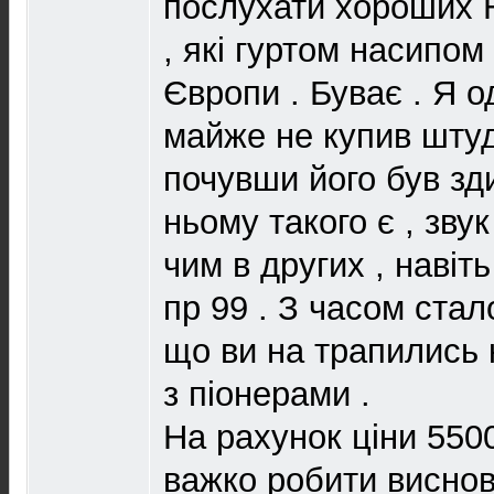
послухати хороших H
, які гуртом насипом
Європи . Буває . Я о
майже не купив штуд
почувши його був зд
ньому такого є , зву
чим в других , навіт
пр 99 . З часом стал
що ви на трапились 
з піонерами .
На рахунок ціни 5500
важко робити виснов