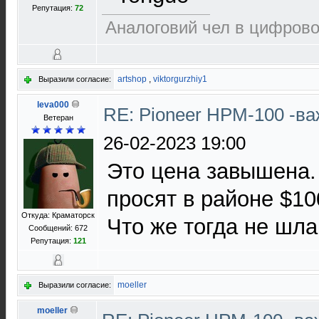
Репутация:
72
Аналоговий чел в цифровом
artshop
,
viktorgurzhiy1
Выразили согласие:
leva000
RE: Pioneer HPM-100 -в
Ветеран
26-02-2023 19:00
Это цена завышена.
просят в районе $10
Откуда: Краматорск
Что же тогда не шла
Сообщений: 672
Репутация:
121
moeller
Выразили согласие:
moeller