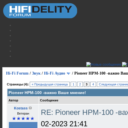
Hi-Fi Forum
/
Звук
/
Hi-Fi Аудио
/
Pioneer HPM-100 -важно Ваш
Страницы (4):
« Предыдущая страница
1
2
3
4
Следующая страниц
Pioneer HPM-100 -важно Ваше мнение!
Автор
Сообщение
Kostass
RE: Pioneer HPM-100 -в
Ветеран
02-2023 21:41