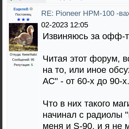
EugeneB
RE: Pioneer HPM-100 -в
Постоялец
02-2023 12:05
Извиняюсь за офф-т
Откуда: Киев/Aalst
Читая этот форум, 
Сообщений: 95
Репутация:
5
на то, или иное обс
АС" - от 60-х до 90-х
Что в них такого ма
начинал с радиолы "
меня и S-90, и я не 