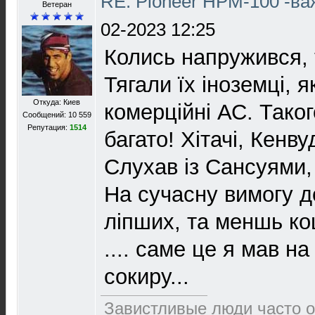
RE: Pioneer HPM-100 -в
Ветеран
02-2023 12:25
Колись напружився, т
Тягали їх іноземці, 
Откуда: Киев
комерційні АС. Таког
Сообщений: 10 559
Репутация:
1514
багато! Хітачі, Кенвуд
Слухав із Сансуями,
На сучасну вимогу до
ліпших, та меншь ко
.... саме це я мав на
сокиру...
Завистливые люди часто о