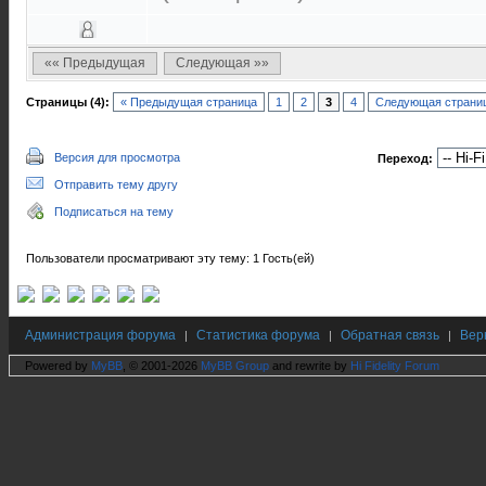
«« Предыдущая
Следующая »»
Страницы (4):
« Предыдущая страница
1
2
3
4
Следующая страниц
Версия для просмотра
Переход:
Отправить тему другу
Подписаться на тему
Пользователи просматривают эту тему: 1 Гость(ей)
Администрация форума
Статистика форума
Обратная связь
Вер
|
|
|
Powered by
MyBB
, © 2001-2026
MyBB Group
and rewrite by
Hi Fidelity Forum