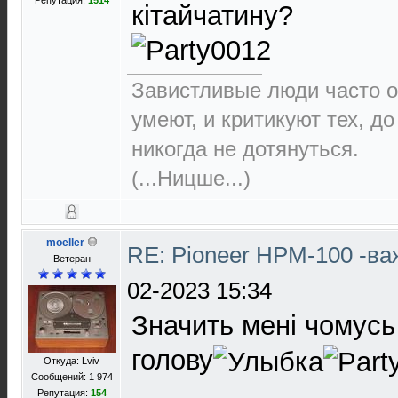
Репутация:
1514
кітайчатину?
Завистливые люди часто о
умеют, и критикуют тех, д
никогда не дотянуться.
(...Ницше...)
moeller
RE: Pioneer HPM-100 -в
Ветеран
02-2023 15:34
Значить мені чомусь
голову
Откуда: Lviv
Сообщений: 1 974
Репутация:
154